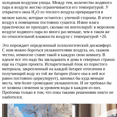
холодным воздухом улицы. Между тем, количество водяного
пара в воздухе жестко ограничивается его температурой. У
открытого окна H
O из теплого воздуха превращается в
2
мелкие капли, которые остаются с уличной стороны. В итоге
воздух в помещении постоянно сушится. Извне влага
практически не приходит, сколько ни вентилируй: в морозном
воздухе водяного пара во много раз меньше, чем в таком же
по относительной влажности воздухе с температурой +20.
Это порождает определенный психологический дискомфорт.
С ним можно бороться увлажнителями воздуха, но, скажем
честно, немногие ставят такой в каждую свою комнату. В
идеале все это надо бы закладывать в дома в северных странах
еще на стадии проекта. Испарительный блок из пористого
материала, закрепленный на каждой батарее отопления и
получающий воду из той же батареи (благо она в ней все
равно постоянно циркулирует), занимал бы куда меньше
места, чем более громоздкие увлажнители. И не требовал бы
от хозяина слежения за уровнем воды в каждом из них.
Проблема только в том, что пока такими решениями никто не
озаботился.