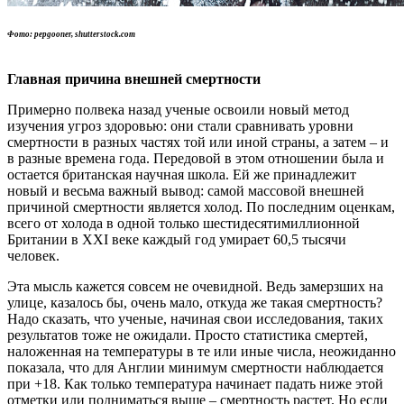
Фото: pepgooner, shutterstock.com
Главная причина внешней смертности
Примерно полвека назад ученые освоили новый метод
изучения угроз здоровью: они стали сравнивать уровни
смертности в разных частях той или иной страны, а затем – и
в разные времена года. Передовой в этом отношении была и
остается британская научная школа. Ей же принадлежит
новый и весьма важный вывод: самой массовой внешней
причиной смертности является холод. По последним оценкам,
всего от холода в одной только шестидесятимиллионной
Британии в XXI веке каждый год умирает 60,5 тысячи
человек.
Эта мысль кажется совсем не очевидной. Ведь замерзших на
улице, казалось бы, очень мало, откуда же такая смертность?
Надо сказать, что ученые, начиная свои исследования, таких
результатов тоже не ожидали. Просто статистика смертей,
наложенная на температуры в те или иные числа, неожиданно
показала, что для Англии минимум смертности наблюдается
при +18. Как только температура начинает падать ниже этой
отметки или подниматься выше – смертность растет. Но если