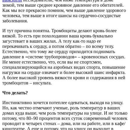
зимой, тем выше среднее кровяное давление его обитателей.
Как мы все прекрасно помним, чем выше давление здорового
человека, тем выше в итоге шансы на сердечно-сосудистые
заболевания.
И тут причина понятна. Тромбоциты делают кровь более
вязкой. То есть при похолодании ваша кровь буквально
загустевает в ваших жилах. А телу как-то надо ее
перекачивать к сердцу, а потом обратно – по всему телу.
Естественно, что тому же сердцу приходится поднимать
давление в «системе трубопроводов» – кровеносных сосудах.
Не менее естественно, что, если вы не спортсмен,
специализирующийся на аэробных видах спорта, повышение
нагрузки на сердце означает и более высокий шанс инфаркта.
А более высокий уровень вязкости крови и содержания в ней
тромбоцитов – инсульта.
Что делать?
Инстинктивно хочется потеплее одеваться, выходя на улицу.
Но, как честно отмечают ученые, роль температур в ваших
домах куда выше, чем роль температуры на улице. И не только
потому, что 80–90 процентов всех суток современный человек
проводит в четырех стенах – дома, или на работе, или в кафе/
кинотеатре. А еще и потому, что на улицу он выходит в