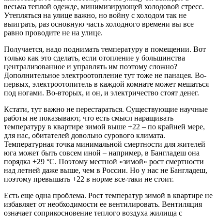
весьма теплой одежде, минимизирующей холодовой стресс.
Утепляться на улице важно, но войну с холодом так не
выиграть, раз основную часть холодного времени вы все
равно проводите не на улице.
Получается, надо поднимать температуру в помещении. Вот
только как это сделать, если отопление у большинства
централизованное и управлять им поэтому сложно?
Дополнительное электроотопление тут тоже не панацея. Во-
первых, электроотопитель в каждой комнате может мешаться
под ногами. Во-вторых, и он, и электричество стоят денег.
Кстати, тут важно не перестараться. Существующие научные
работы не показывают, что есть смысл наращивать
температуру в квартире зимой выше +22 – по крайней мере,
для нас, обитателей довольно сурового климата.
Температурная точка минимальной смертности для жителей
юга может быть совсем иной – например, в Бангладеш она
порядка +29 °С. Поэтому местной «зимой» рост смертности
над летней даже выше, чем в России. Но у нас не Бангладеш,
поэтому превышать +22 в норме все-таки не стоит.
Есть еще одна проблема. Рост температур зимой в квартире не
избавляет от необходимости ее вентилировать. Вентиляция
означает соприкосновение теплого воздуха жилища с