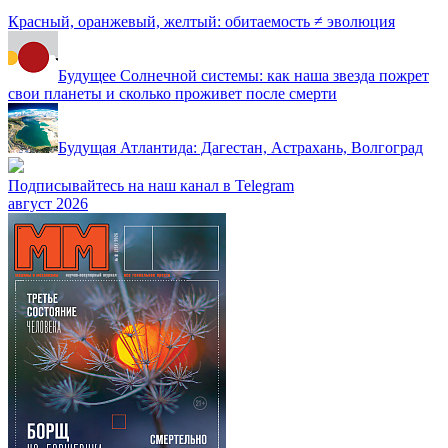
Красный, оранжевый, желтый: обитаемость ≠ эволюция
Будущее Солнечной системы: как наша звезда пожрет
свои планеты и сколько проживет после смерти
Будущая Атлантида: Дагестан, Астрахань, Волгоград
Подписывайтесь на наш канал в Telegram
август 2026