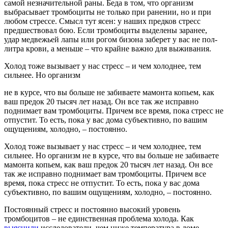
самой незначительной раны. Беда в том, что организм
выбрасывает тромбоциты не только при ранении, но и при
любом стрессе. Смысл тут ясен: у наших предков стресс
предшествовал бою. Если тромбоциты выделены заранее,
удар медвежьей лапы или рогом бизона заберет у вас не пол-
литра крови, а меньше – что крайне важно для выживания.
Холод тоже вызывает у нас стресс – и чем холоднее, тем
сильнее. Но организм
не в курсе, что вы больше не забиваете мамонта копьем, как
ваш предок 20 тысяч лет назад. Он все так же исправно
поднимает вам тромбоциты. Причем все время, пока стресс не
отпустит. То есть, пока у вас дома субъективно, по вашим
ощущениям, холодно, – постоянно.
Холод тоже вызывает у нас стресс – и чем холоднее, тем
сильнее. Но организм не в курсе, что вы больше не забиваете
мамонта копьем, как ваш предок 20 тысяч лет назад. Он все
так же исправно поднимает вам тромбоциты. Причем все
время, пока стресс не отпустит. То есть, пока у вас дома
субъективно, по вашим ощущениям, холодно, – постоянно.
Постоянный стресс и постоянно высокий уровень
тромбоцитов – не единственная проблема холода. Как
выяснили
исследователи, чем ниже температура в доме