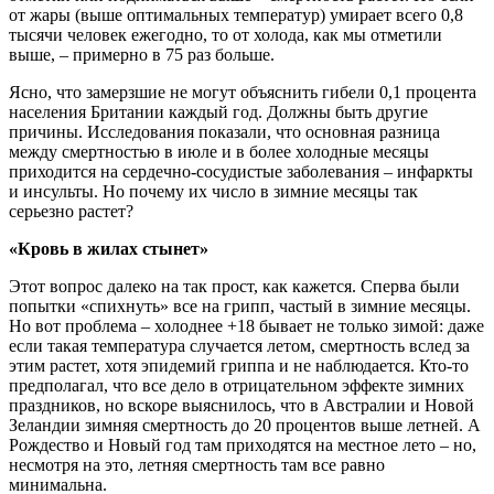
от жары (выше оптимальных температур) умирает всего 0,8
тысячи человек ежегодно, то от холода, как мы отметили
выше, – примерно в 75 раз больше.
Ясно, что замерзшие не могут объяснить гибели 0,1 процента
населения Британии каждый год. Должны быть другие
причины. Исследования показали, что основная разница
между смертностью в июле и в более холодные месяцы
приходится на сердечно-сосудистые заболевания – инфаркты
и инсульты. Но почему их число в зимние месяцы так
серьезно растет?
«Кровь в жилах стынет»
Этот вопрос далеко на так прост, как кажется. Сперва были
попытки «спихнуть» все на грипп, частый в зимние месяцы.
Но вот проблема – холоднее +18 бывает не только зимой: даже
если такая температура случается летом, смертность вслед за
этим растет, хотя эпидемий гриппа и не наблюдается. Кто-то
предполагал, что все дело в отрицательном эффекте зимних
праздников, но вскоре выяснилось, что в Австралии и Новой
Зеландии зимняя смертность до 20 процентов выше летней. А
Рождество и Новый год там приходятся на местное лето – но,
несмотря на это, летняя смертность там все равно
минимальна.