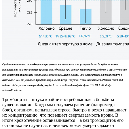
Среднее количество тромбоцитов при разных температурах на улице и в доме. Голубые колонки
показывают, как отличается уровень тромбоцитов при разных температурах в доме, а серые — такие
же изменения при разных уличных температурах. Легко видеть, что зависимость от температур в
доме выше, чем от уличных. График: Keigo Saeki, Kenji Obayashi, Norio Kurumatani, Platelet count and
indoor cold exposure among elderly people: A cross-sectional analysis of the HEIJO-KYO study,
sciencedirect.com
Тромбоциты – штука крайне востребованная в борьбе за
существование. Когда мы получаем ранение (например, в
бою), организм, испытывая стресс, быстро и резко наращивает
их концентрацию, что повышает свертываемость крови. В
итоге кровотечение останавливается – а без тромбоцитов его
остановка не случится, и человек может умереть даже от