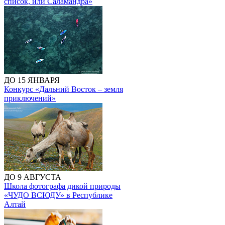
список, или Саламандра»
ДО 15 ЯНВАРЯ
Конкурс «Дальний Восток – земля
приключений»
ДО 9 АВГУСТА
Школа фотографа дикой природы
«ЧУДО ВСЮДУ» в Республике
Алтай