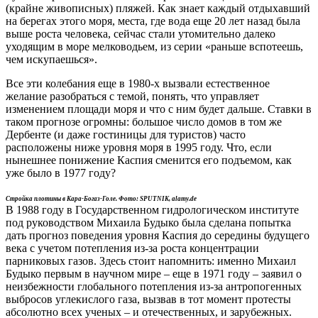
(крайне живописных) пляжей. Как знает каждый отдыхавший
на берегах этого моря, места, где вода еще 20 лет назад была
выше роста человека, сейчас стали утомительно далеко
уходящим в море мелководьем, из серии «раньше вспотеешь,
чем искупаешься».
Все эти колебания еще в 1980-х вызвали естественное
желание разобраться с темой, понять, что управляет
изменением площади моря и что с ним будет дальше. Ставки в
таком прогнозе огромны: большое число домов в том же
Дербенте (и даже гостиницы для туристов) часто
расположены ниже уровня моря в 1995 году. Что, если
нынешнее понижение Каспия сменится его подъемом, как
уже было в 1977 году?
Стройка плотины в Кара-Богаз-Голе. Фото: SPUTNIK, alamy.de
В 1988 году в Государственном гидрологическом институте
под руководством Михаила Будыко была сделана попытка
дать прогноз поведения уровня Каспия до середины будущего
века с учетом потепления из-за роста концентрации
парниковых газов. Здесь стоит напомнить: именно Михаил
Будыко первым в научном мире – еще в 1971 году – заявил о
неизбежности глобального потепления из-за антропогенных
выбросов углекислого газа, вызвав в тот момент протесты
абсолютно всех ученых – и отечественных, и зарубежных.