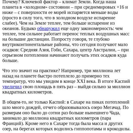
Почему? Ключевой фактор – климат Земли. Когда наша
планета в «холодном» состоянии – при среднемировых +16 и
ниже – с поверхности ее морей испаряется меньше воды
(просто в силу того, что в холодном воздухе испарение
слабее). Чем на Земле теплее, тем больше испарение из
океанов. Будыко
обнаружил
еще одну закономерность: чем
теплее, тем сильнее работает перенос теплых воздушных масс
на большие дистанции. Попросту говоря, те глубоко
внутриконтинентальные районы, что сегодня получают мало
осадков: Средняя Азия, Гоби, Сахара, центр Австралии, – при
серьезном потеплении начинают получать этих осадков куда
больше.
Что это значит на практике? Например, три миллиона лет
назад на планете быстро потеплело до примерно тех
температур, что мы увидим в конце XXI века. В итоге Каспий
увеличил
свою площадь в пять раз – выйдя сильно за миллион
квадратных километров.
В общем-то, не только Каспий: в Сахаре на пиках потеплений
шло много дождей, отчего образовывалось озеро Мегачад. По
размерам оно было до сотни раз больше нынешнего Чада,
занимало до миллиона квадратных километров (пара
Франций). Кроме него в Сахаре тогда была масса и других
озер, на берегах которых водились гиппопотамы и крокодилы.