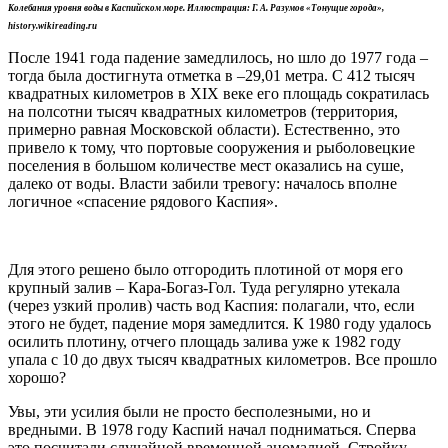
Колебания уровня воды в Каспийском море. Иллюстрация: Г. А. Разумов «Тонущие города»,
history.wikireading.ru
После 1941 года падение замедлилось, но шло до 1977 года –
тогда была достигнута отметка в –29,01 метра. С 412 тысяч
квадратных километров в XIX веке его площадь сократилась
на полсотни тысяч квадратных километров (территория,
примерно равная Московской области). Естественно, это
привело к тому, что портовые сооружения и рыболовецкие
поселения в большом количестве мест оказались на суше,
далеко от воды. Власти забили тревогу: началось вполне
логичное «спасение рядового Каспия».
Для этого решено было отгородить плотиной от моря его
крупный залив – Кара-Богаз-Гол. Туда регулярно утекала
(через узкий пролив) часть вод Каспия: полагали, что, если
этого не будет, падение моря замедлится. К 1980 году удалось
осилить плотину, отчего площадь залива уже к 1982 году
упала с 10 до двух тысяч квадратных километров. Все прошло
хорошо?
Увы, эти усилия были не просто бесполезными, но и
вредными. В 1978 году Каспий начал подниматься. Сперва
это посчитали случайной временной аномалией. Стройку