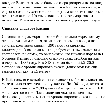
впадает Волга, это самое большое озеро (вопреки названию)
на Земле, максимальная глубина его – больше километра, а
еще оно соленое, хотя соленость вод там втрое меньше, чем в
открытом океане. Но самое важное про это море знают
немногие. И именно в этом – его главная угроза для людей.
Спасение рядового Каспия
Сегодня площадь моря – а это действительно море, потому
что под Каспием тонкая, океаническая земная кора, а не
толстая, континентальная – 390 тысяч квадратных
километров. А вот если мы попробуем сказать, сколько она
составляет «в норме», то обнаружим, что никакой нормы нет.
Уровень Каспия с помощью стационарных столбов начали
измерять в 1837 году. И в XIX веке он был на 25,5–26,0
метров ниже уровня мирового океана (такие отметки еще
записывают как –25,5 метра).
В 1929 году, вне всякой связи с человеческой деятельностью,
море начало стремительно опускаться. До 1941 года, всего за
12 лет оно упало с –25,88 до –27,84 метра, больше чем на 160
миллиметров в год. Для сравнения можно напомнить:
беспокоящие всех изменения уровня мирового океана пока не
превышают четырех миллиметров в год.