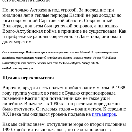
Но не только Астрахань под угрозой. За последние три
миллиона лет в теплые периоды Каспий не раз доходил до
юга современной Саратовской области. Современный
Волгоград при этом был цепочкой островов, а нынешняя
Волго-Ахтубинская пойма в принципе не существовала. Как
и прибрежные районы современного Дагестана, они были
дном морским.
Современное озеро Чад — тень прежнего голоценового гиганта Мегачад. В случае возвращения
последнего массе местных жителей не избежать бегства на новые места. Фото: NASA Earth
Observatory/Joshua Stevens, Landsat data from the U.S.
Geological Survey, SRTM.
earthobservatory.nasa.gov
Щелчок переключателя
Впрочем, вряд ли весь подъем пройдет одним махом. В 1988
году группа ученых во главе с Будыко спрогнозировала
поведение Каспия при потеплении как не такое уж и
линейное. В начале – в 1990-х – по расчетам море должно
было отступать. С нулевых годов – подниматься. К середине
XXI века там ожидался уровень подъема на
пять метров
.
Как мы сейчас знаем, отступление моря со второй половины
1990-х действительно началось, но не остановилось в