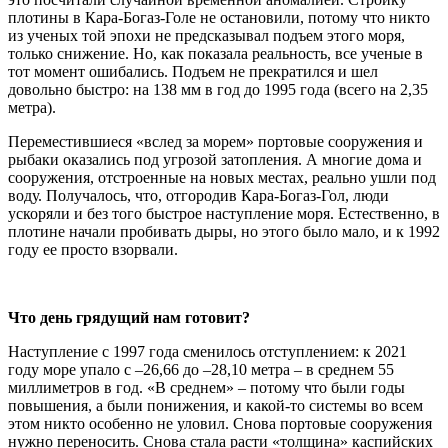
плотины в Кара-Богаз-Голе не остановили, потому что никто
из ученых той эпохи не предсказывал подъем этого моря,
только снижение. Но, как показала реальность, все ученые в
тот момент ошибались. Подъем не прекратился и шел
довольно быстро: на 138 мм в год до 1995 года (всего на 2,35
метра).
Переместившиеся «вслед за морем» портовые сооружения и
рыбаки оказались под угрозой затопления. А многие дома и
сооружения, отстроенные на новых местах, реально ушли под
воду. Получалось, что, отгородив Кара-Богаз-Гол, люди
ускоряли и без того быстрое наступление моря. Естественно, в
плотине начали пробивать дыры, но этого было мало, и к 1992
году ее просто взорвали.
Что день грядущий нам готовит?
Наступление с 1997 года сменилось отступлением: к 2021
году море упало с –26,66 до –28,10 метра – в среднем 55
миллиметров в год. «В среднем» – потому что были годы
повышения, а были понижения, и какой-то системы во всем
этом никто особенно не уловил. Снова портовые сооружения
нужно переносить. Снова стала расти «толщина» каспийских