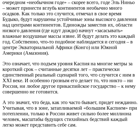
очередном «необычном годе» – скорее всего, годе Эль Ниньо
– может принести вглубь континентов необычно много
осадков. Как только это случится, отмечал в свое время
Будыко, будут нарушены устойчивые зоны высокого давления
над центрами континентов. Единожды заместив их, области
низкого давления (где идут дожди) начнут «засасывать»
влажные воздушные массы извне. И будут делать это каждый
год. Собственно, что-то подобное наблюдается и сегодня – в
центре Экваториальной Африки (Конго) или Южной
Америки (Амазония).
Это означает, что подъем уровня Каспия на многие метры за
короткий срок – считанные десятки лет – практически
единственный реальный сценарий того, что случится с ним в
XXI веке. И особенно грозным его делает то, что никто – ни
Россия, ни любое другое прикаспийское государство – к нему
совершенно не готовится.
А это значит, что беда, как это часто бывает, придет нежданно.
Учитывая, что в зоне, затапливаемой «большим Каспием» при
потеплении, только в России живет сильно более миллиона
человек, масштабы будущих стихийных бедствий каждый
легко может представить себе сам.