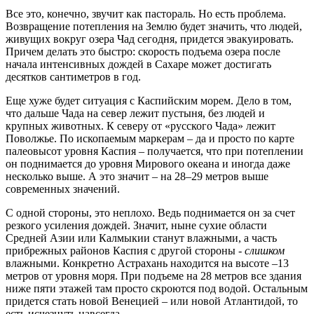
Все это, конечно, звучит как пастораль. Но есть проблема.
Возвращение потепления на Землю будет значить, что людей,
живущих вокруг озера Чад сегодня, придется эвакуировать.
Причем делать это быстро: скорость подъема озера после
начала интенсивных дождей в Сахаре может достигать
десятков сантиметров в год.
Еще хуже будет ситуация с Каспийским морем. Дело в том,
что дальше Чада на север лежит пустыня, без людей и
крупных животных. К северу от «русского Чада» лежит
Поволжье. По ископаемым маркерам – да и просто по карте
палеовысот уровня Каспия – получается, что при потеплении
он поднимается до уровня Мирового океана и иногда даже
несколько выше. А это значит – на 28–29 метров выше
современных значений.
С одной стороны, это неплохо. Ведь поднимается он за счет
резкого усиления дождей. Значит, ныне сухие области
Средней Азии или Калмыкии станут влажными, а часть
прибрежных районов Каспия с другой стороны -
слишком
влажными. Конкретно Астрахань находится на высоте –13
метров от уровня моря. При подъеме на 28 метров все здания
ниже пяти этажей там просто скроются под водой. Остальным
придется стать новой Венецией – или новой Атлантидой, то
есть исчезнуть навсегда.