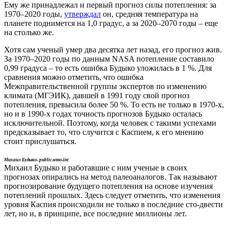
Ему же принадлежал и первый прогноз силы потепления: за
1970–2020 годы,
утверждал
он, средняя температура на
планете поднимется на 1,0 градус, а за 2020–2070 годы – еще
на столько же.
Хотя сам ученый умер два десятка лет назад, его прогноз жив.
За 1970–2020 годы по данным NASA потепление составило
0,99 градуса – то есть ошибка Будыко уложилась в 1 %. Для
сравнения можно отметить, что ошибка
Межправительственной группы экспертов по изменению
климата (МГЭИК), давшей в 1991 году свой прогноз
потепления, превысила более 50 %. То есть не только в 1970-х,
но и в 1990-х годах точность прогнозов Будыко осталась
исключительной. Поэтому, когда человек с такими успехами
предсказывает то, что случится с Каспием, к его мнению
стоит прислушаться.
Михаил Будыко. public.wmo.int
Михаил Будыко и работавшие с ним ученые в своих
прогнозах опирались на метод палеоаналогов. Так называют
прогнозирование будущего потепления на основе изучения
потеплений прошлых. Здесь следует отметить, что изменения
уровня Каспия происходили не только в последние сто-двести
лет, но и, в принципе, все последние миллионы лет.