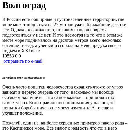
Волгоград
В России есть обширные и густонаселенные территории, где
море может подняться на 27 метров уже в ближайшие десятки
лет. Однако, к сожалению, никаких шансов вовремя
подготовиться у нас нет. И это несмотря на то что в этом же
месте море поднималось на десяток метров всего несколько
сотен лет назад, а ученый из города на Неве предсказал его
подъем в XXI веке.
10553
0
0
отправить по e-mail
Каспийское море, caspian-atlas.com
Очень часто попытки человечества охранять что-то от угроз
зависят в первую очередь от того, насколько мы вообще
осознаем наличие и – что самое важное – причины этих
самых угроз. Если правильного понимания у нас нет, то
попытки борьбы ничего не могут изменить. А то еще и
ухудшат положение.
Пожалуй, один из наиболее серьезных примеров такого рода –
это Каспийское море. Все знают о нем хоть что-то: в него