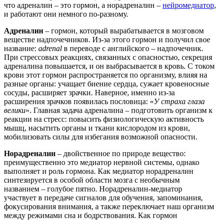
что адреналин – это гормон, а норадреналин –
нейромедиатор
,
и работают они немного по-разному.
Адреналин
– гормон, который вырабатывается в мозговом
веществе надпочечников. Из-за этого гормон и получил свое
название:
adrenal
в переводе с английского – надпочечник.
При стрессовых реакциях, связанных с опасностью, секреция
адреналина повышается, и он выбрасывается в кровь. С током
крови этот гормон распространяется по организму, влияя на
разные органы: учащает биение сердца, сужает кровеносные
сосуды, расширяет зрачки. Наверное, именно из-за
расширения зрачков появилась пословица: «
У страха глаза
велики
». Главная задача адреналина – подготовить организм к
реакции на стресс: повысить физиологическую активность
мышц, насытить органы и ткани кислородом из крови,
мобилизовать силы для избегания возможной опасности.
Норадреналин
– двойственное по природе вещество:
преимущественно это медиатор нервной системы, однако
выполняет и роль гормона. Как медиатор норадреналин
синтезируется в особой области мозга с необычным
названием – голубое пятно. Норадреналин-медиатор
участвует в передаче сигналов для обучения, запоминания,
фокусирования внимания, а также переключает наш организм
между режимами сна и бодрствования. Как гормон