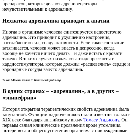
препаратов, которые делают адренорецепторы
нечувствительными к адреналину.
Нехватка адреналина приводит к апатии
Иногда в организме человека синтезируется недостаточно
адреналина. Это приводит к ухудшению настроения,
расслаблению сил, спаду активности. Если такое состояние
затягивается, человек может впасть в депрессию, когда
вообще не хочется ничего делать – и даже встать с кровати
тяжело. В таких случаях назначают антидепрессанты и
кардиостимуляторы, которые должны «расшевелить» сердце и
коронарные сосуды вместо адреналина.
Томас Аддисон. Фото: H. Watkins, wikipedia.org
В одних странах – «адреналин», а в других
–
«эпинефрин»
История открытия терапевтических свойств адреналина была
запутанной. Функции надпочечников стали известны только в
XIX веке благодаря английскому врачу
Томасу Аддисону
. Он
первым связал клинические проявления вроде утомления,
потери веса и общего угнетения организма с повреждениями