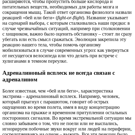
расширяются, чтобы пропустить больше кислорода и
питательных веществ, необходимых для работы мозга и
сокращения мышц. Такой ответ организма физиологи назвали
реакцией «бей или беги» (
fight-or-flight
). Название указывает
на сценарий выбора, с которым сталкивались наши предки: в
случае чрезвычайных ситуаций, например при столкновении
с хищником, важно было оценить обстановку – стоит ли сразу
убегать или есть смысл сражаться. Эволюция закрепила эту
реакцию нашего тела, чтобы помочь организму
мобилизоваться в случае современных угроз: как увернуться
от несущегося велосипеда или что делать при встрече с
хулиганами в темном переулке.
Адреналиновый всплеск не всегда связан с
адреналином
Более известная, чем «бей или беги», характеристика
экстрима – адреналиновый всплеск. Например, человек,
который прыгнул с парашютом, говорит об острых
ощущениях во время полета, имея в виду концентрацию
организма на прыжке и временном притуплении остальных
посторонних сигналов. Во время экстремальной ситуации мы
словно забываем о том, что не поели или не выспались,
игнорируем побочные звуки вокруг или людей на периферии,
сосредотачиваясь на одном – выжить. Все эти реакции было