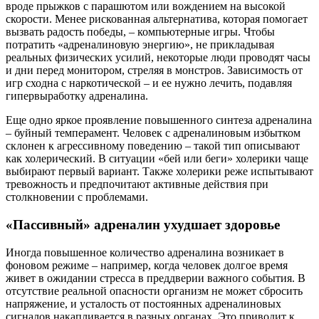
вроде прыжков с парашютом или вождением на высокой
скорости. Менее рискованная альтернатива, которая помогает
вызвать радость победы, – компьютерные игры. Чтобы
потратить «адреналиновую энергию», не прикладывая
реальных физических усилий, некоторые люди проводят часы
и дни перед монитором, стреляя в монстров. Зависимость от
игр сходна с наркотической – и ее нужно лечить, подавляя
гипервыработку адреналина.
Еще одно яркое проявление повышенного синтеза адреналина
– буйный темперамент. Человек с адреналиновым избытком
склонен к агрессивному поведению – такой тип описывают
как холерический. В ситуации «бей или беги» холерики чаще
выбирают первый вариант. Также холерики реже испытывают
тревожность и предпочитают активные действия при
столкновении с проблемами.
«Пассивный» адреналин ухудшает здоровье
Иногда повышенное количество адреналина возникает в
фоновом режиме – например, когда человек долгое время
живет в ожидании стресса в преддверии важного события. В
отсутствие реальной опасности организм не может сбросить
напряжение, и усталость от постоянных адреналиновых
сигналов накапливается в разных органах. Это приводит к