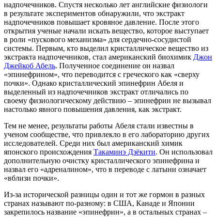
надпочечников. Спустя несколько лет английские физиологи
в результате экспериментов обнаружили, что экстракт
надпочечников повышает кровяное давление. После этого
открытия ученые начали искать вещество, которое выступает
в роли «пускового механизма» для сердечно-сосудистой
системы. Первым, кто выделил кристаллическое вещество из
экстракта надпочечников, стал американский биохимик
Джон
Джейкоб Абель
. Полученное соединение он назвал
«эпинефрином», что переводится с греческого как «сверху
почки». Однако кристаллический эпинефрин Абеля и
выделенный из надпочечников экстракт отличались по
своему физиологическому действию – эпинефрин не вызывал
настолько явного повышения давления, как экстракт.
Тем не менее, результаты работы Абеля стали известны в
ученом сообществе, что привлекло в его лабораторию других
исследователей. Среди них был американский химик
японского происхождения
Такаминэ Дзёкити
. Он использовал
дополнительную очистку кристаллического эпинефрина и
назвал его «адреналином», что в переводе с латыни означает
«вблизи почки».
Из-за исторической разницы один и тот же гормон в разных
странах называют по-разному: в США, Канаде и Японии
закрепилось название «эпинефрин», а в остальных странах –