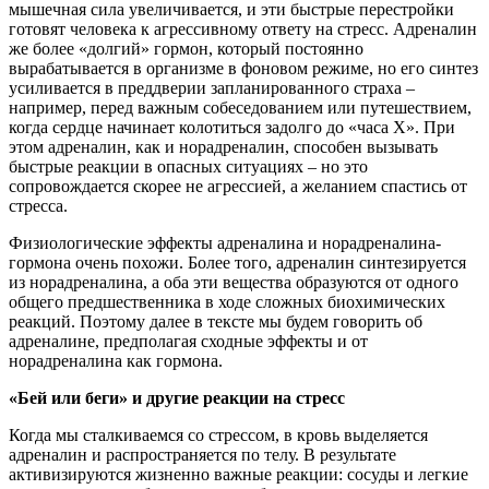
мышечная сила увеличивается, и эти быстрые перестройки
готовят человека к агрессивному ответу на стресс. Адреналин
же более «долгий» гормон, который постоянно
вырабатывается в организме в фоновом режиме, но его синтез
усиливается в преддверии запланированного страха –
например, перед важным собеседованием или путешествием,
когда сердце начинает колотиться задолго до «часа Х». При
этом адреналин, как и норадреналин, способен вызывать
быстрые реакции в опасных ситуациях – но это
сопровождается скорее не агрессией, а желанием спастись от
стресса.
Физиологические эффекты адреналина и норадреналина-
гормона очень похожи. Более того, адреналин синтезируется
из норадреналина, а оба эти вещества образуются от одного
общего предшественника в ходе сложных биохимических
реакций. Поэтому далее в тексте мы будем говорить об
адреналине, предполагая сходные эффекты и от
норадреналина как гормона.
«Бей или беги» и другие реакции на стресс
Когда мы сталкиваемся со стрессом, в кровь выделяется
адреналин и распространяется по телу. В результате
активизируются жизненно важные реакции: сосуды и легкие