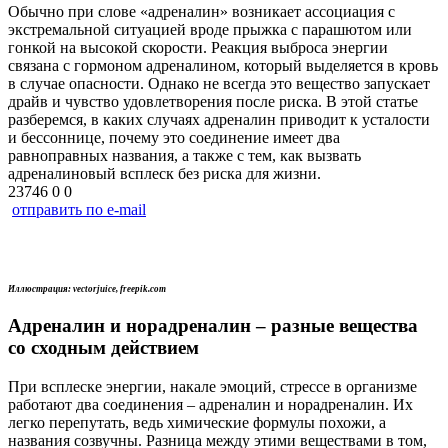
Обычно при слове «адреналин» возникает ассоциация с
экстремальной ситуацией вроде прыжка с парашютом или
гонкой на высокой скорости. Реакция выброса энергии
связана с гормоном адреналином, который выделяется в кровь
в случае опасности. Однако не всегда это вещество запускает
драйв и чувство удовлетворения после риска. В этой статье
разберемся, в каких случаях адреналин приводит к усталости
и бессоннице, почему это соединение имеет два
равноправных названия, а также с тем, как вызвать
адреналиновый всплеск без риска для жизни.
23746
0
0
отправить по e-mail
Иллюстрация: vectorjuice, freepik.com
Адреналин и норадреналин – разные вещества
со сходным действием
При всплеске энергии, накале эмоций, стрессе в организме
работают два соединения – адреналин и норадреналин. Их
легко перепутать, ведь химические формулы похожи, а
названия созвучны. Разница между этими веществами в том,