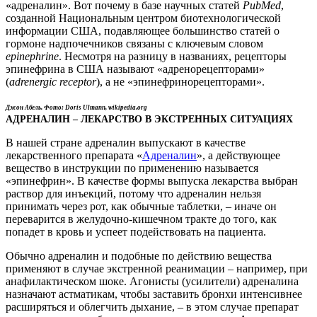
«адреналин». Вот почему в базе научных статей
PubMed
,
созданной Национальным центром биотехнологической
информации США, подавляющее большинство статей о
гормоне надпочечников связаны с ключевым словом
epinephrine
. Несмотря на разницу в названиях, рецепторы
эпинефрина в США называют «адренорецепторами»
(
adrenergic receptor
), а не «эпинефринорецепторами».
Джон Абель. Фото: Doris Ulmann, wikipedia.org
АДРЕНАЛИН – ЛЕКАРСТВО В ЭКСТРЕННЫХ СИТУАЦИЯХ
В нашей стране адреналин выпускают в качестве
лекарственного препарата «
Адреналин
», а действующее
вещество в инструкции по применению называется
«эпинефрин». В качестве формы выпуска лекарства выбран
раствор для инъекций, потому что адреналин нельзя
принимать через рот, как обычные таблетки, – иначе он
переварится в желудочно-кишечном тракте до того, как
попадет в кровь и успеет подействовать на пациента.
Обычно адреналин и подобные по действию вещества
применяют в случае экстренной реанимации – например, при
анафилактическом шоке. Агонисты (усилители) адреналина
назначают астматикам, чтобы заставить бронхи интенсивнее
расширяться и облегчить дыхание, – в этом случае препарат