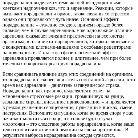
норадреналин выделяется теми же нейроэндокринными
клетками надпочечников, что и адреналин. Реакции, которые
вызывает норадреналин-гормон, также связаны со стрессом,
однако они проявляются чуть иначе. Основной эффект
норадреналина – сужение сосудов, причем гораздо более
сильное, чем в случае адреналина. Еще одно важное отличие –
адреналин оказывает влияние практически на все клетки
организма, в отличие от норадреналина, который связывается
с конкретными клетками-мишенями с особыми рецепторами
на поверхности. Из-за этого физиологический эффект
адреналина проявляется полнее и длительнее, чем при более
точечных и коротких реакциях норадреналина.
Если сравнивать влияние двух этих соединений на организм,
то норадреналин, скорее, двигатель спонтанной агрессии, в то
время как адреналин – двигатель затянувшегося страха.
Норадреналин, как правило, выделяется в ответ на
мгновенные стрессовые реакции: громкий звук на улице,
завывание сирены, внезапное прикосновение, – и проявляется
в резком учащении сердцебиения, пульсации в висках, смене
настроения. Вспомните ситуацию, когда во время спора у вас
начинает колотиться сердце, а в голове будто стучат
молоточки – это следствие работы норадреналина, когда ваше
тело готовится к ответной реакции на слова противника. В
результате выброса норадреналина сосуды сужаются,