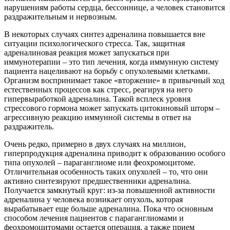
нарушениям работы сердца, бессоннице, а человек становится
раздражительным и нервозным.
В некоторых случаях синтез адреналина повышается вне
ситуации психологического стресса. Так, защитная
адреналиновая реакция может запускаться при
иммунотерапии – это тип лечения, когда иммунную систему
пациента нацеливают на борьбу с опухолевыми клетками.
Организм воспринимает такое «вторжение» в привычный ход
естественных процессов как стресс, реагируя на него
гипервыработкой адреналина. Такой всплеск уровня
стрессового гормона может запускать цитокиновый шторм –
агрессивную реакцию иммунной системы в ответ на
раздражитель.
Очень редко, примерно в двух случаях на миллион,
гиперпродукция адреналина приводит к образованию особого
типа опухолей – параганглиоме или феохромоцитоме.
Отличительная особенность таких опухолей – то, что они
активно синтезируют предшественники адреналина.
Получается замкнутый круг: из-за повышенной активности
адреналина у человека возникает опухоль, которая
вырабатывает еще больше адреналина. Пока что основным
способом лечения пациентов с параганглиомами и
феохромоцитомами остается операция, а также прием