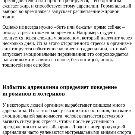
преследователей или просто тренируется, – его организм
сжигает жир, и способствует этому адреналин. Гормональный
выброс во время забега запускает расщепление жировой
ткани.
Однако не всегда нужно «бить или бежать» прямо сейчас –
иногда стресс отложен во времени. Например, студент
волнуется перед сложным экзаменом, который наступит через
несколько дней. Из-за этого отсроченного стресса в организме
синтезируется избыточное количество адреналина, который
запускает эмоциональные переживания: это сопровождается
навязчивыми мыслями в голове, бессонницей, иногда –
тошнотой или ознобом.
Избыток адреналина определяет поведение
игроманов и холериков
У некоторых людей организм вырабатывет слишком много
адреналина. Из-за этого могут возникать состояния, близкие к
эмоциональной зависимости: человек пытается регулярно
вызвать ситуацию стресса, чтобы после ее успешного
преодоления испытать эйфорию. Люди с гиперпродукцией
адреналина часто увлекаются экстремальными видами спорта