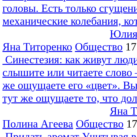
головы. Есть только сгущен
механические колебания, ко
Юлия
Яна Титоренко
Общество
17
Синестезия: как живут люд
слышите или читаете слово –
же ощущаете его «цвет». Вы 
тут же ощущаете то, что дол
Яна Т
Полина Агеева
Общество
17
Придать аромат
Учитывая в