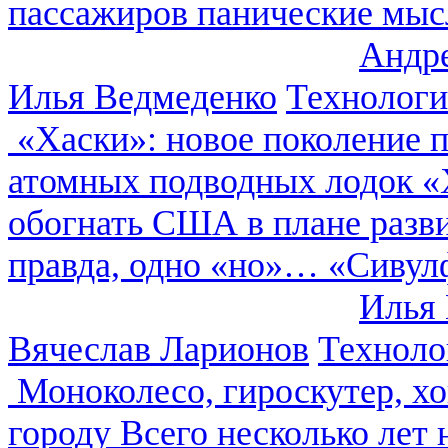
пассажиров панические мысл
Андр
Илья Ведмеденко
Технолог
«Хаски»: новое поколение 
атомных подводных лодок «Х
обогнать США в плане разви
правда, одно «но»… «Сивулф
Илья
Вячеслав Ларионов
Техноло
Моноколесо, гироскутер, хо
городу
Всего несколько лет 