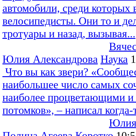
автомобили, среди которых
велосипедисты. Они то и де
тротуары и назад, вызывая...
Вячес
Юлия Александрова
Наука
1
Что вы как звери?
«Сообщест
наибольшее число самых со
наиболее процветающими и 
потомков», – написал когда-т
Юлия
Полина Агеева
Коротко
10:5