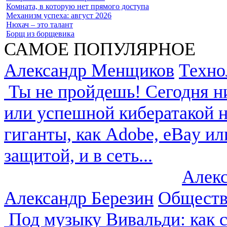
Комната, в которую нет прямого доступа
Механизм успеха: август 2026
Нюхач – это талант
Борщ из борщевика
САМОЕ
ПОПУЛЯРНОЕ
Александр Менщиков
Техно
Ты не пройдешь!
Сегодня н
или успешной кибератакой 
гиганты, как Adobe, eBay ил
защитой, и в сеть...
Алек
Александр Березин
Общест
Под музыку Вивальди: как с