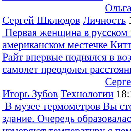
Ольга
Сергей Шклюдов
Личность
Первая женщина в русском 
американском местечке Китт
Райт впервые поднялся в воз
самолет преодолел расстояни
Серг
Игорь Зубов
Технологии
18:
В музее термометров
Вы сто
здание. Очередь образовала
измеряют температуру с по