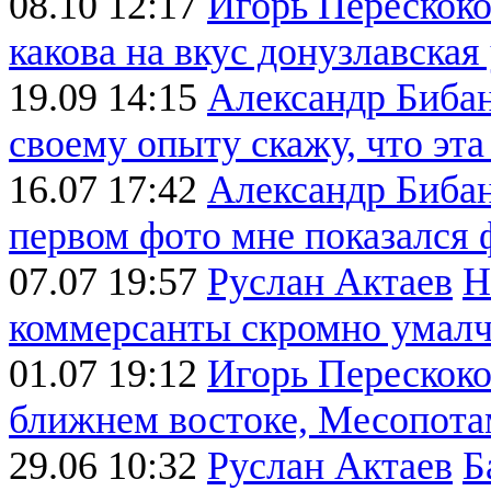
08.10 12:17
Игорь Перескок
какова на вкус донузлавская
19.09 14:15
Александр Биба
своему опыту скажу, что эта 
16.07 17:42
Александр Биба
первом фото мне показался
07.07 19:57
Руслан Актаев
Н
коммерсанты скромно умалчи
01.07 19:12
Игорь Перескок
ближнем востоке, Месопотам
29.06 10:32
Руслан Актаев
Б