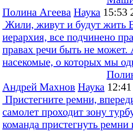
Полина Агеева
Наука
15:53
Жили, живут и будут жить
В
иерархия, все подчинено пр
правах речи быть не может.
насекомые, о которых мы од
Полин
Андрей Махнов
Наука
12:41
Пристегните ремни, вперед
самолет проходит зону турб
команда пристегнуть ремни 