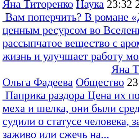
Яна Титоренко
Наука
23:32
Вам поперчить?
В романе «
ценным ресурсом во Вселенн
рассыпчатое вещество с аро
жизнь и улучшает работу моз
Яна Т
Ольга Фадеева
Общество
23
Паприка раздора
Цена их по
меха и шелка, они были сре
судили о статусе человека, 
заживо или сжечь на...