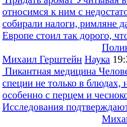
относимся к ним с недоста
собирали налоги, римляне д
Европе стоил так дорого, что 
Полин
Михаил Герштейн
Наука
19:
Пикантная медицина
Челове
специи не только в блюдах, 
особенно с перцем и чесноко
Исследования подтверждают.
Миха