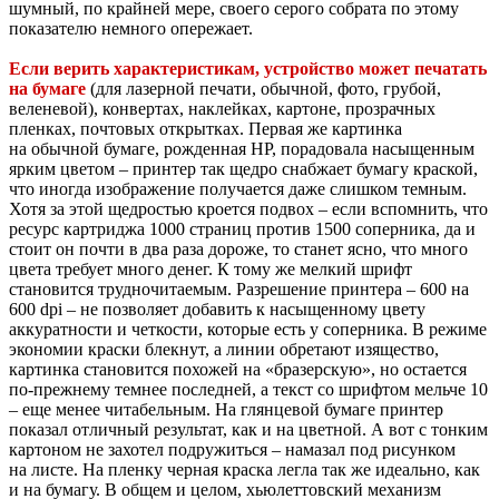
шумный, по крайней мере, своего серого собрата по этому
показателю немного опережает.
Если верить характеристикам, устройство может печатать
на бумаге
(для лазерной печати, обычной, фото, грубой,
веленевой), конвертах, наклейках, картоне, прозрачных
пленках, почтовых открытках. Первая же картинка
на обычной бумаге, рожденная HP, порадовала насыщенным
ярким цветом – принтер так щедро снабжает бумагу краской,
что иногда изображение получается даже слишком темным.
Хотя за этой щедростью кроется подвох – если вспомнить, что
ресурс картриджа 1000 страниц против 1500 соперника, да и
стоит он почти в два раза дороже, то станет ясно, что много
цвета требует много денег. К тому же мелкий шрифт
становится трудночитаемым. Разрешение принтера – 600 на
600 dpi – не позволяет добавить к насыщенному цвету
аккуратности и четкости, которые есть у соперника. В режиме
экономии краски блекнут, а линии обретают изящество,
картинка становится похожей на «бразерскую», но остается
по-прежнему темнее последней, а текст со шрифтом мельче 10
– еще менее читабельным. На глянцевой бумаге принтер
показал отличный результат, как и на цветной. А вот с тонким
картоном не захотел подружиться – намазал под рисунком
на листе. На пленку черная краска легла так же идеально, как
и на бумагу. В общем и целом, хьюлеттовский механизм