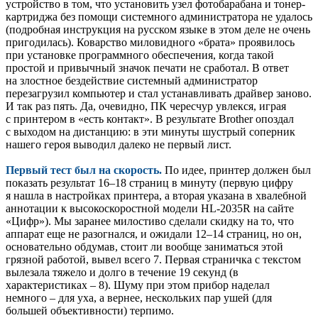
устройство в том, что установить узел фотобарабана и тонер-
картриджа без помощи системного администратора не удалось
(подробная инструкция на русском языке в этом деле не очень
пригодилась). Коварство миловидного «брата» проявилось
при установке программного обеспечения, когда такой
простой и привычный значок печати не сработал. В ответ
на злостное бездействие системный администратор
перезагрузил компьютер и стал устанавливать драйвер заново.
И так раз пять. Да, очевидно, ПК чересчур увлекся, играя
с принтером в «есть контакт». В результате Brother опоздал
с выходом на дистанцию: в эти минуты шустрый соперник
нашего героя выводил далеко не первый лист.
Первый тест был на скорость.
По идее, принтер должен был
показать результат 16–18 страниц в минуту (первую цифру
я нашла в настройках принтера, а вторая указана в хвалебной
аннотации к высокоскоростной модели HL-2035R на сайте
«Цифр»). Мы заранее милостиво сделали скидку на то, что
аппарат еще не разогнался, и ожидали 12–14 страниц, но он,
основательно обдумав, стоит ли вообще заниматься этой
грязной работой, вывел всего 7. Первая страничка с текстом
вылезала тяжело и долго в течение 19 секунд (в
характеристиках – 8). Шуму при этом прибор наделал
немного – для уха, а вернее, нескольких пар ушей (для
большей объективности) терпимо.