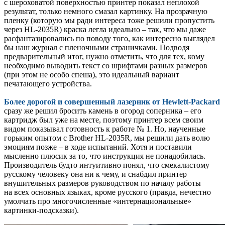
с шероховатой поверхностью принтер показал неплохой
результат, только немного смазал картинку. На прозрачную
пленку (которую мы ради интереса тоже решили пропустить
через HL-2035R) краска легла идеально – так, что мы даже
расфантазировались по поводу того, как интересно выглядел
бы наш журнал с пленочными страничками. Подводя
предварительный итог, нужно отметить, что для тех, кому
необходимо выводить текст со шрифтами разных размеров
(при этом не особо спеша), это идеальный вариант
печатающего устройства.
Более дорогой и совершенный лазерник от Hewlett-Packard
сразу же решил бросить камень в огород соперника – его
картридж был уже на месте, поэтому принтер всем своим
видом показывал готовность к работе № 1. Но, наученные
горьким опытом с Brother HL-2035R, мы решили дать волю
эмоциям позже – в ходе испытаний. Хотя и поставили
мысленно плюсик за то, что инструкция не понадобилась.
Производитель будто интуитивно понял, что смекалистому
русскому человеку она ни к чему, и снабдил принтер
внушительных размеров руководством по началу работы
на всех основных языках, кроме русского (правда, нечестно
умолчать про многочисленные «интернациональные»
картинки-подсказки).