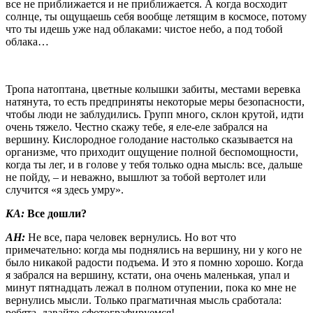
все не приближается и не приближается. А когда восходит
солнце, ты ощущаешь себя вообще летящим в космосе, потому
что ты идешь уже над облаками: чистое небо, а под тобой
облака…
Тропа натоптана, цветные колышки забиты, местами веревка
натянута, то есть предприняты некоторые меры безопасности,
чтобы люди не заблудились. Групп много, склон крутой, идти
очень тяжело. Честно скажу тебе, я еле-еле забрался на
вершину. Кислородное голодание настолько сказывается на
организме, что приходит ощущение полной беспомощности,
когда ты лег, и в голове у тебя только одна мысль: все, дальше
не пойду, – и неважно, вышлют за тобой вертолет или
случится «я здесь умру».
КА:
Все дошли?
АН:
Не все, пара человек вернулись. Но вот что
примечательно: когда мы поднялись на вершину, ни у кого не
было никакой радости подъема. И это я помню хорошо. Когда
я забрался на вершину, кстати, она очень маленькая, упал и
минут пятнадцать лежал в полном отупении, пока ко мне не
вернулись мысли. Только прагматичная мысль сработала:
ребята, давайте сфотографируемся!