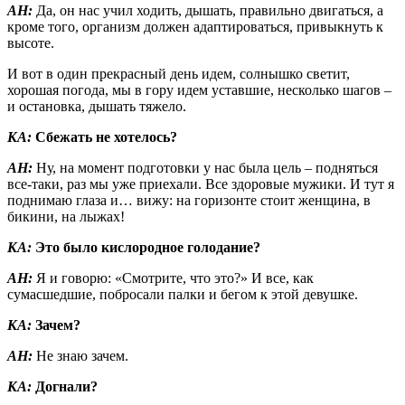
АН:
Да, он нас учил ходить, дышать, правильно двигаться, а
кроме того, организм должен адаптироваться, привыкнуть к
высоте.
И вот в один прекрасный день идем, солнышко светит,
хорошая погода, мы в гору идем уставшие, несколько шагов –
и остановка, дышать тяжело.
КА:
Сбежать не хотелось?
АН:
Ну, на момент подготовки у нас была цель – подняться
все-таки, раз мы уже приехали. Все здоровые мужики. И тут я
поднимаю глаза и… вижу: на горизонте стоит женщина, в
бикини, на лыжах!
КА:
Это было кислородное голодание?
АН:
Я и говорю: «Смотрите, что это?» И все, как
сумасшедшие, побросали палки и бегом к этой девушке.
КА:
Зачем?
АН:
Не знаю зачем.
КА:
Догнали?