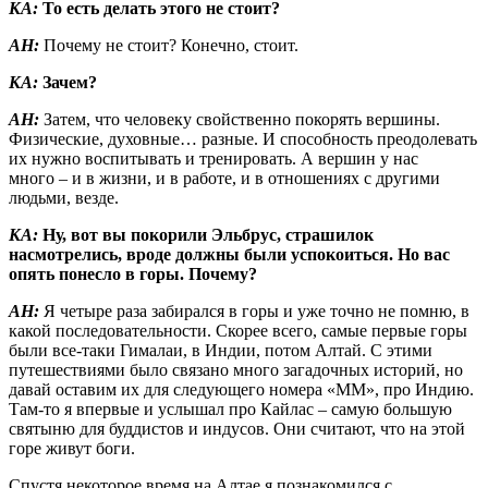
КА:
То есть делать этого не стоит?
АН:
Почему не стоит? Конечно, стоит.
КА:
Зачем?
АН:
Затем, что человеку свойственно покорять вершины.
Физические, духовные… разные. И способность преодолевать
их нужно воспитывать и тренировать. А вершин у нас
много – и в жизни, и в работе, и в отношениях с другими
людьми, везде.
КА:
Ну, вот вы покорили Эльбрус, страшилок
насмотрелись, вроде должны были успокоиться. Но вас
опять понесло в горы. Почему?
АН:
Я четыре раза забирался в горы и уже точно не помню, в
какой последовательности. Скорее всего, самые первые горы
были все-таки Гималаи, в Индии, потом Алтай. С этими
путешествиями было связано много загадочных историй, но
давай оставим их для следующего номера «ММ», про Индию.
Там-то я впервые и услышал про Кайлас – самую большую
святыню для буддистов и индусов. Они считают, что на этой
горе живут боги.
Спустя некоторое время на Алтае я познакомился с