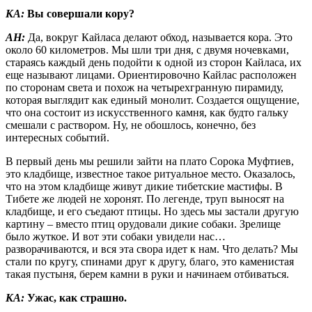
КА:
Вы совершали кору?
АН:
Да, вокруг Кайласа делают обход, называется кора. Это
около 60 километров. Мы шли три дня, с двумя ночевками,
стараясь каждый день подойти к одной из сторон Кайласа, их
еще называют лицами. Ориентировочно Кайлас расположен
по сторонам света и похож на четырехгранную пирамиду,
которая выглядит как единый монолит. Создается ощущение,
что она состоит из искусственного камня, как будто гальку
смешали с раствором. Ну, не обошлось, конечно, без
интересных событий.
В первый день мы решили зайти на плато Сорока Муфтиев,
это кладбище, известное такое ритуальное место. Оказалось,
что на этом кладбище живут дикие тибетские мастифы. В
Тибете же людей не хоронят. По легенде, труп выносят на
кладбище, и его съедают птицы. Но здесь мы застали другую
картину – вместо птиц орудовали дикие собаки. Зрелище
было жуткое. И вот эти собаки увидели нас…
разворачиваются, и вся эта свора идет к нам. Что делать? Мы
стали по кругу, спинами друг к другу, благо, это каменистая
такая пустыня, берем камни в руки и начинаем отбиваться.
КА:
Ужас, как страшно.