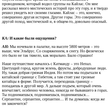
проводником, который водил группы на Кайлас. Он мне
рассказал много мистических историй про эту гору, и я твердо
решил увидеть все своими глазами. Кайлас – это, конечно,
совершенно другая история. Другие горы. Это совершенно
другой поход, мистический и, в общем-то, довольно опасный.
КА:
И какие были ощущения?
АН:
Мы ночевали в палатке, на высоте 5800 метров – это
выше, чем Эльбрус. Со снаряжением, в снегу. Но физически
это было не так тяжело, как морально. Было страшно!
Наше путешествие началось с Катманду – это Непал.
Цветущий город, кругом зелень, фрукты, добродушные люди.
Ну, такая добрая грязная Индия. Но потом мы подъехали к
китайской границе с Тибетом, а там стоят уже грозные
китайцы в форме. Получается, переходишь границу –
попадаешь в другой мир. А дальше подъем, который очень
впечатляет, особенно человека, никогда не бывавшего в горах.
Ты поднимаешься, поднимаешься, поднимаешься…
Серпантин, серпантин, серпантин… И ты думаешь: когда же
он закончится?