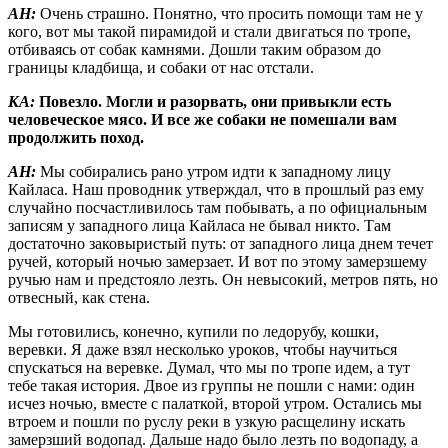
АН:
Очень страшно. Понятно, что просить помощи там не у
кого, вот мы такой пирамидой и стали двигаться по тропе,
отбиваясь от собак камнями. Дошли таким образом до
границы кладбища, и собаки от нас отстали.
КА:
Повезло. Могли и разорвать, они привыкли есть
человеческое мясо. И все же собаки не помешали вам
продолжить поход.
АН:
Мы собирались рано утром идти к западному лицу
Кайласа. Наш проводник утверждал, что в прошлый раз ему
случайно посчастливилось там побывать, а по официальным
записям у западного лица Кайласа не бывал никто. Там
достаточно заковыристый путь: от западного лица днем течет
ручей, который ночью замерзает. И вот по этому замерзшему
ручью нам и предстояло лезть. Он невысокий, метров пять, но
отвесный, как стена.
Мы готовились, конечно, купили по ледорубу, кошки,
веревки. Я даже взял несколько уроков, чтобы научиться
спускаться на веревке. Думал, что мы по тропе идем, а тут
тебе такая история. Двое из группы не пошли с нами: один
исчез ночью, вместе с палаткой, второй утром. Остались мы
втроем и пошли по руслу реки в узкую расщелину искать
замерзший водопад. Дальше надо было лезть по водопаду, а