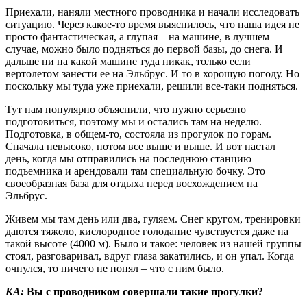
Приехали, наняли местного проводника и начали исследовать
ситуацию. Через какое-то время выяснилось, что наша идея не
просто фантастическая, а глупая – на машине, в лучшем
случае, можно было подняться до первой базы, до снега. И
дальше ни на какой машине туда никак, только если
вертолетом занести ее на Эльбрус. И то в хорошую погоду. Но
поскольку мы туда уже приехали, решили все-таки подняться.
Тут нам популярно объяснили, что нужно серьезно
подготовиться, поэтому мы и остались там на неделю.
Подготовка, в общем-то, состояла из прогулок по горам.
Сначала невысоко, потом все выше и выше. И вот настал
день, когда мы отправились на последнюю станцию
подъемника и арендовали там специальную бочку. Это
своеобразная база для отдыха перед восхождением на
Эльбрус.
Живем мы там день или два, гуляем. Снег кругом, тренировки
даются тяжело, кислородное голодание чувствуется даже на
такой высоте (4000 м). Было и такое: человек из нашей группы
стоял, разговаривал, вдруг глаза закатились, и он упал. Когда
очнулся, то ничего не понял – что с ним было.
КА:
Вы с проводником совершали такие прогулки?