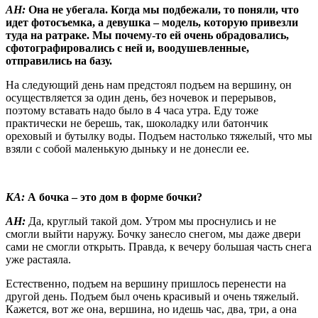
АН:
Она не убегала. Когда мы подбежали, то поняли, что
идет фотосъемка, а девушка – модель, которую привезли
туда на ратраке. Мы почему-то ей очень обрадовались,
сфотографировались с ней и, воодушевленные,
отправились на базу.
На следующий день нам предстоял подъем на вершину, он
осуществляется за один день, без ночевок и перерывов,
поэтому вставать надо было в 4 часа утра. Еду тоже
практически не берешь, так, шоколадку или батончик
ореховый и бутылку воды. Подъем настолько тяжелый, что мы
взяли с собой маленькую дыньку и не донесли ее.
КА:
А бочка – это дом в форме бочки?
АН:
Да, круглый такой дом. Утром мы проснулись и не
смогли выйти наружу. Бочку занесло снегом, мы даже двери
сами не смогли открыть. Правда, к вечеру большая часть снега
уже растаяла.
Естественно, подъем на вершину пришлось перенести на
другой день. Подъем был очень красивый и очень тяжелый.
Кажется, вот же она, вершина, но идешь час, два, три, а она