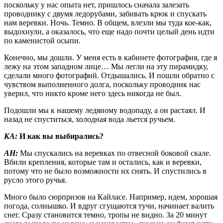
поскольку у нас опыта нет, пришлось сначала залезать
проводнику с двумя ледорубами, забивать крюк и спускать
нам веревки. Ночь. Темно. В общем, влезли мы туда кое-как,
выдохнули, а оказалось, что еще надо почти целый день идти
по каменистой осыпи.
Конечно, мы дошли. У меня есть в кабинете фотография, где я
лежу на этом западном лице… Мы легли на эту пирамидку,
сделали много фотографий. Отдышались. И пошли обратно с
чувством выполненного долга, поскольку проводник нас
уверил, что никто кроме него здесь никогда не был.
Подошли мы к нашему ледяному водопаду, а он растаял. И
назад не спуститься, холодная вода льется ручьем.
КА:
И как вы выбирались?
АН:
Мы спускались на веревках по отвесной боковой скале.
Вбили крепления, которые там и остались, как и веревки,
потому что не было возможности их снять. И спустились в
русло этого ручья.
Много было сюрпризов на Кайласе. Например, идем, хорошая
погода, солнышко. И вдруг сгущаются тучи, начинает валить
снег. Сразу становится темно, тропы не видно. За 20 минут