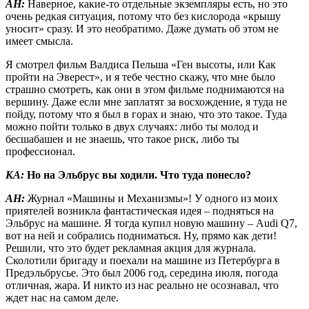
АН:
Наверное, какие-то отдельные экземпляры есть, но это
очень редкая ситуация, потому что без кислорода «крышу
уносит» сразу. И это необратимо. Даже думать об этом не
имеет смысла.
Я смотрел фильм Валдиса Пельша «Ген высоты, или Как
пройти на Эверест», и я тебе честно скажу, что мне было
страшно смотреть, как они в этом фильме поднимаются на
вершину. Даже если мне заплатят за восхождение, я туда не
пойду, потому что я был в горах и знаю, что это такое. Туда
можно пойти только в двух случаях: либо ты молод и
бесшабашен и не знаешь, что такое риск, либо ты
профессионал.
КА:
Но на Эльбрус вы ходили. Что туда понесло?
АН:
Журнал «Машины и Механизмы»! У одного из моих
приятелей возникла фантастическая идея – подняться на
Эльбрус на машине. Я тогда купил новую машину – Audi Q7,
вот на ней и собрались подниматься. Ну, прямо как дети!
Решили, что это будет рекламная акция для журнала.
Сколотили бригаду и поехали на машине из Петербурга в
Предэльбрусье. Это был 2006 год, середина июля, погода
отличная, жара. И никто из нас реально не осознавал, что
ждет нас на самом деле.