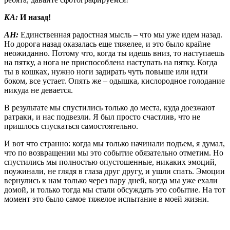
КА:
И назад!
АН:
Единственная радостная мысль – что мы уже идем назад.
Но дорога назад оказалась еще тяжелее, и это было крайне
неожиданно. Потому что, когда ты идешь вниз, то наступаешь
на пятку, а нога не приспособлена наступать на пятку. Когда
ты в кошках, нужно ноги задирать чуть повыше или идти
боком, все устает. Опять же – одышка, кислородное голодание
никуда не девается.
В результате мы спустились только до места, куда доезжают
ратраки, и нас подвезли. Я был просто счастлив, что не
пришлось спускаться самостоятельно.
И вот что странно: когда мы только начинали подъем, я думал,
что по возвращении мы это событие обязательно отметим. Но
спустились мы полностью опустошенные, никаких эмоций,
поужинали, не глядя в глаза друг другу, и ушли спать. Эмоции
вернулись к нам только через пару дней, когда мы уже ехали
домой, и только тогда мы стали обсуждать это событие. На тот
момент это было самое тяжелое испытание в моей жизни.