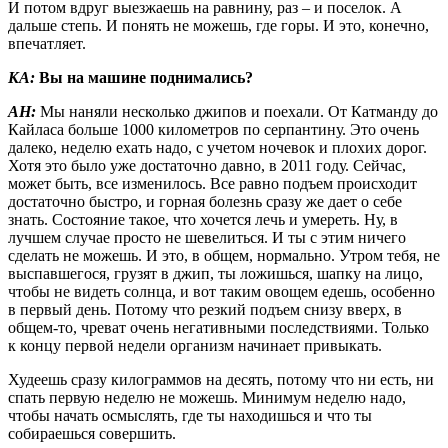
И потом вдруг выезжаешь на равнину, раз – и поселок. А
дальше степь. И понять не можешь, где горы. И это, конечно,
впечатляет.
КА:
Вы на машине поднимались?
АН:
Мы наняли несколько джипов и поехали. От Катманду до
Кайласа больше 1000 километров по серпантину. Это очень
далеко, неделю ехать надо, с учетом ночевок и плохих дорог.
Хотя это было уже достаточно давно, в 2011 году. Сейчас,
может быть, все изменилось. Все равно подъем происходит
достаточно быстро, и горная болезнь сразу же дает о себе
знать. Состояние такое, что хочется лечь и умереть. Ну, в
лучшем случае просто не шевелиться. И ты с этим ничего
сделать не можешь. И это, в общем, нормально. Утром тебя, не
выспавшегося, грузят в джип, ты ложишься, шапку на лицо,
чтобы не видеть солнца, и вот таким овощем едешь, особенно
в первый день. Потому что резкий подъем снизу вверх, в
общем-то, чреват очень негативными последствиями. Только
к концу первой недели организм начинает привыкать.
Худеешь сразу килограммов на десять, потому что ни есть, ни
спать первую неделю не можешь. Минимум неделю надо,
чтобы начать осмыслять, где ты находишься и что ты
собираешься совершить.