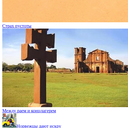
Страх пустоты
Между раем и концлагерем
Норвежцы дают искру