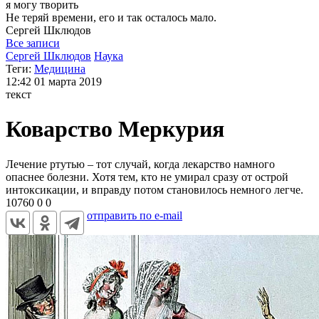
я могу
творить
Не теряй времени, его и так осталось мало.
Сергей
Шклюдов
Все записи
Сергей Шклюдов
Наука
Теги:
Медицина
12:42
01 марта 2019
текст
Коварство Меркурия
Лечение ртутью – тот случай, когда лекарство намного
опаснее болезни. Хотя тем, кто не умирал сразу от острой
интоксикации, и вправду потом становилось немного легче.
10760
0
0
отправить по e-mail