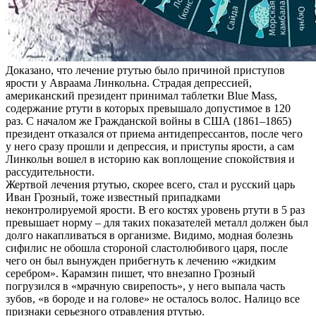
Доказано, что лечение ртутью было причиной приступов
ярости у Авраама Линкольна. Страдая депрессией,
американский президент принимал таблетки Blue Mass,
содержание ртути в которых превышало допустимое в 120
раз. С началом же Гражданской войны в США (1861–1865)
президент отказался от приема антидепрессантов, после чего
у него сразу прошли и депрессия, и приступы ярости, а сам
Линкольн вошел в историю как воплощение спокойствия и
рассудительности.
Жертвой лечения ртутью, скорее всего, стал и русский царь
Иван Грозный, тоже известный припадками
неконтролируемой ярости. В его костях уровень ртути в 5 раз
превышает норму – для таких показателей металл должен был
долго накапливаться в организме. Видимо, модная болезнь
сифилис не обошла стороной сластолюбивого царя, после
чего он был вынужден прибегнуть к лечению «жидким
серебром». Карамзин пишет, что внезапно Грозный
погрузился в «мрачную свирепость», у него выпала часть
зубов, «в бороде и на голове» не осталось волос. Налицо все
признаки серьезного отравления ртутью.