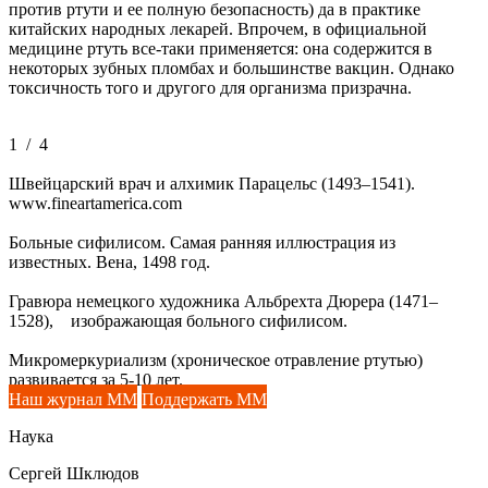
против ртути и ее полную безопасность) да в практике
китайских народных лекарей. Впрочем, в официальной
медицине ртуть все-таки применяется: она содержится в
некоторых зубных пломбах и большинстве вакцин. Однако
токсичность того и другого для организма призрачна.
1
/
4
Швейцарский врач и алхимик Парацельс (1493–1541).
www.fineartamerica.com
Больные сифилисом. Самая ранняя иллюстрация из
известных. Вена, 1498 год.
Гравюра немецкого художника Альбрехта Дюрера (1471–
1528), изображающая больного сифилисом.
Микромеркуриализм (хроническое отравление ртутью)
развивается за 5-10 лет.
Наш журнал ММ
Поддержать ММ
Наука
Сергей Шклюдов