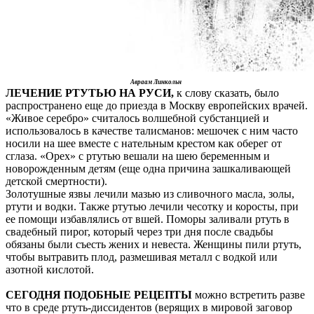
Авраам Линкольн
ЛЕЧЕНИЕ РТУТЬЮ НА РУСИ,
к слову сказать, было
распространено еще до приезда в Москву европейских врачей.
«Живое серебро» считалось волшебной субстанцией и
использовалось в качестве талисманов: мешочек с ним часто
носили на шее вместе с нательным крестом как оберег от
сглаза. «Орех» с ртутью вешали на шею беременным и
новорожденным детям (еще одна причина зашкаливающей
детской смертности).
Золотушные язвы лечили мазью из сливочного масла, золы,
ртути и водки. Также ртутью лечили чесотку и коросты, при
ее помощи избавлялись от вшей. Поморы заливали ртуть в
свадебный пирог, который через три дня после свадьбы
обязаны были съесть жених и невеста. Женщины пили ртуть,
чтобы вытравить плод, размешивая металл с водкой или
азотной кислотой.
СЕГОДНЯ ПОДОБНЫЕ РЕЦЕПТЫ
можно встретить разве
что в среде ртуть-диссидентов (верящих в мировой заговор