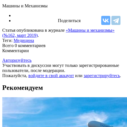
Машины и Механизмы
Поделиться
Статья опубликована в журнале
«Машины и механизмы»
(№162, март 2019)
.
Теги:
Медицина
Всего 0
комментариев
Комментарии
Авторизуйтесь
Участвовать в дискуссии могут только зарегистрированные
пользователи, после модерации.
Пожалуйста,
войдите в свой аккаунт
или
зарегистрируйтесь
.
Рекомендуем