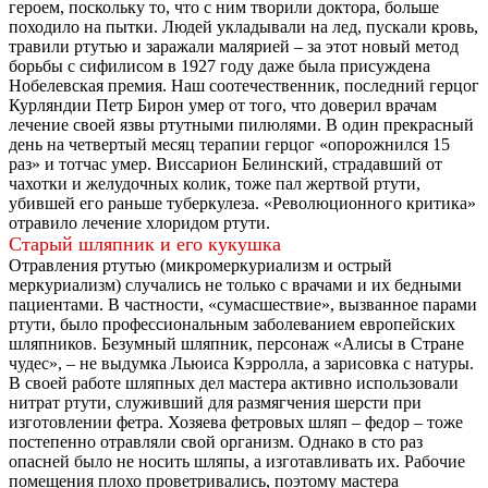
героем, поскольку то, что с ним творили доктора, больше
походило на пытки. Людей укладывали на лед, пускали кровь,
травили ртутью и заражали малярией – за этот новый метод
борьбы с сифилисом в 1927 году даже была присуждена
Нобелевская премия. Наш соотечественник, последний герцог
Курляндии Петр Бирон умер от того, что доверил врачам
лечение своей язвы ртутными пилюлями. В один прекрасный
день на четвертый месяц терапии герцог «опорожнился 15
раз» и тотчас умер. Виссарион Белинский, страдавший от
чахотки и желудочных колик, тоже пал жертвой ртути,
убившей его раньше туберкулеза. «Революционного критика»
отравило лечение хлоридом ртути.
Старый шляпник и его кукушка
Отравления ртутью (микромеркуриализм и острый
меркуриализм) случались не только с врачами и их бедными
пациентами. В частности, «сумасшествие», вызванное парами
ртути, было профессиональным заболеванием европейских
шляпников. Безумный шляпник, персонаж «Алисы в Стране
чудес», – не выдумка Льюиса Кэрролла, а зарисовка с натуры.
В своей работе шляпных дел мастера активно использовали
нитрат ртути, служивший для размягчения шерсти при
изготовлении фетра. Хозяева фетровых шляп – федор – тоже
постепенно отравляли свой организм. Однако в сто раз
опасней было не носить шляпы, а изготавливать их. Рабочие
помещения плохо проветривались, поэтому мастера