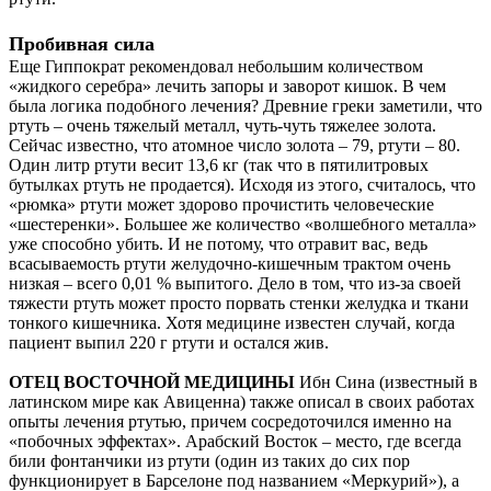
Пробивная сила
Еще Гиппократ рекомендовал небольшим количеством
«жидкого серебра» лечить запоры и заворот кишок. В чем
была логика подобного лечения? Древние греки заметили, что
ртуть – очень тяжелый металл, чуть-чуть тяжелее золота.
Сейчас известно, что атомное число золота – 79, ртути – 80.
Один литр ртути весит 13,6 кг (так что в пятилитровых
бутылках ртуть не продается). Исходя из этого, считалось, что
«рюмка» ртути может здорово прочистить человеческие
«шестеренки». Большее же количество «волшебного металла»
уже способно убить. И не потому, что отравит вас, ведь
всасываемость ртути желудочно-кишечным трактом очень
низкая – всего 0,01 % выпитого. Дело в том, что из-за своей
тяжести ртуть может просто порвать стенки желудка и ткани
тонкого кишечника. Хотя медицине известен случай, когда
пациент выпил 220 г ртути и остался жив.
ОТЕЦ ВОСТОЧНОЙ МЕДИЦИНЫ
Ибн Сина (известный в
латинском мире как Авиценна) также описал в своих работах
опыты лечения ртутью, причем сосредоточился именно на
«побочных эффектах». Арабский Восток – место, где всегда
били фонтанчики из ртути (один из таких до сих пор
функционирует в Барселоне под названием «Меркурий»), а