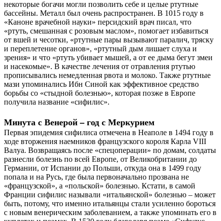
некоторые богачи могли позволить себе и целые ртутные
бассейны. Металл был очень распространен. В 1015 году в
«Каноне врачебной науки» персидский врач писал, что
«ртуть, смешанная с розовым маслом», помогает избавиться
от вшей и чесотки, «ртутные пары вызывают паралич, тряску
и переплетение органов», «ртутный дым лишает слуха и
зрения» и что «ртуть убивает мышей, а от ее дыма бегут змеи
и насекомые». В качестве лечения от отравления ртутью
прописывались немедленная рвота и молоко. Также ртутные
мази упоминались Ибн Синой как эффективное средство
борьбы со «стыдной болезнью», которая позже в Европе
получила название «сифилис».
Минута с Венерой – год с Меркурием
Первая эпидемия сифилиса отмечена в Неаполе в 1494 году в
ходе вторжения наемников французского короля Карла VIII
Валуа. Возвращаясь после «спецоперации» по домам, солдаты
разнесли болезнь по всей Европе, от Великобритании до
Германии, от Испании до Польши, откуда она в 1499 году
попала и на Русь, где была первоначально прозвана не
«французской», а «польской» болезнью. Кстати, в самой
Франции сифилис называли «итальянской» болезнью – может
быть, потому, что именно итальянцы стали усиленно бороться
с новым венерическим заболеванием, а также упоминать его в