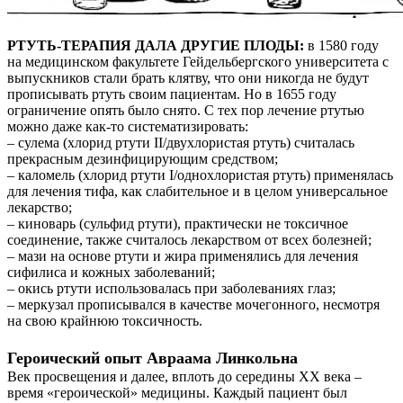
РТУТЬ-ТЕРАПИЯ ДАЛА ДРУГИЕ ПЛОДЫ:
в 1580 году
на медицинском факультете Гейдельбергского университета с
выпускников стали брать клятву, что они никогда не будут
прописывать ртуть своим пациентам. Но в 1655 году
ограничение опять было снято. С тех пор лечение ртутью
можно даже как-то систематизировать:
– сулема (хлорид ртути II/двухлористая ртуть) считалась
прекрасным дезинфицирующим средством;
– каломель (хлорид ртути I/однохлористая ртуть) применялась
для лечения тифа, как слабительное и в целом универсальное
лекарство;
– киноварь (сульфид ртути), практически не токсичное
соединение, также считалось лекарством от всех болезней;
– мази на основе ртути и жира применялись для лечения
сифилиса и кожных заболеваний;
– окись ртути использовалась при заболеваниях глаз;
– меркузал прописывался в качестве мочегонного, несмотря
на свою крайнюю токсичность.
Героический опыт Авраама Линкольна
Век просвещения и далее, вплоть до середины XX века –
время «героической» медицины. Каждый пациент был