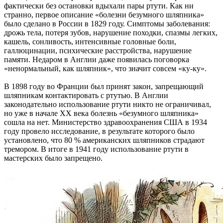
фактически без остановки вдыхали пары ртути. Как ни
странно, первое описание «болезни безумного шляпника»
было сделано в России в 1829 году. Симптомы заболевания:
дрожь тела, потеря зубов, нарушение походки, спазмы легких,
кашель, сонливость, интенсивные головные боли,
галлюцинации, психические расстройства, нарушение
памяти. Недаром в Англии даже появилась поговорка
«ненормальный, как шляпник», что значит совсем «ку-ку».
В 1898 году во Франции был принят закон, запрещающий
шляпникам контактировать с ртутью. В Англии
законодательно использование ртути никто не ограничивал,
но уже в начале ХХ века болезнь «безумного шляпника»
сошла на нет. Министерство здравоохранения США в 1934
году провело исследование, в результате которого было
установлено, что 80 % американских шляпников страдают
тремором. В итоге в 1941 году использование ртути в
мастерских было запрещено.