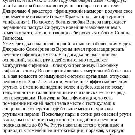
куплетах и поэмах. В 1530 году благодаря поэме «Сифулус,
или Галльская болезнь» венецианского врача и писателя
Джироламо Фракасторо «французский насморк» получил свое
современное название (также Фракасторо – автор термина
«инфекция»). По сюжету богиня любви Венера награждает
нерадивого пастуха Сифулуса новейшим заболеванием в
отместку за то, что он позволил себе ругаться с богом Солнца
Гелиосом.
Уже через два года после первой вспышки заболевания медик
Джорджио Саммарива из Вероны начал пропагандировать
лечение сифилиса ртутью. Его догадка не была лишена
оснований, так как ртуть действительно подавляет
возбудителя сифилиса – бледную трепонему. Поскольку
сифилис в эпоху Возрождения являлся смертельной болезнью
и, в зависимости от иммунной системы организма, отпускал
человеку от 3 до 7 лет жизни, «побочные эффекты» лечения
ртутью, а именно выпадение волос и зубов, язвы по всему
телу, тошнота и галлюцинации не считались чем-то из ряда
вон выходящим. Популярна была фумигация, то есть
помещение нижней части тела вместе с тестикулами в
специальное отверстие, где больное место окуривали
ртутными парами. Поскольку пары в сотни раз опасней ртути
в жидком состоянии, смертность от подобного лечения
подскакивала до 80 %. Ртуть накапливается в организме и
приводит к тяжелейшей интоксикации, поражая, в первую