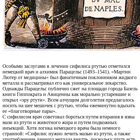
Особыми заслугами в лечении сифилиса ртутью отметился
немецкий врач и алхимик Парацельс (1493–1541). «Мартин
Лютер от медицины» был фанатичным поклонником жидкого
металла и рассматривал его как универсальное лекарство.
Однажды Парацельс публично сжег на площади города Базель
книги Гиппократа и Авиценны как морально устаревшие и
открыл «эру ртути». Всем алчущим долголетия предлагалось
носить на шее мешочек с ртутью, чтобы ежеминутно вдыхать
ее «благотворные пары».
С сифилисом врач советовал бороться путем втирания в язвы
мази из ртути и животного жира и путем подкожных
инъекций. Хотя логика немецкого врача была немного
странной: «Сифилис нужно лечить мазью из ртути, а также
употреблением данного металла внутрь, поскольку ртуть есть