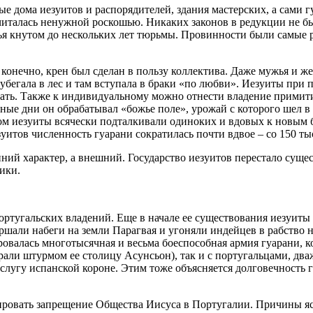
ые дома иезуитов и распорядителей, здания мастерских, а сами
считалась ненужной роскошью. Никаких законов в редукции не б
тья кнутом до нескольких лет тюрьмы. Провинности были самые 
 конечно, крен был сделан в пользу коллектива. Даже мужья и 
 убегала в лес и там вступала в браки «по любви». Иезуиты при
ть. Также к индивидуальному можно отнести владение примити
ьные дни он обрабатывал «божье поле», урожай с которого шел в 
ом иезуиты всячески подталкивали одиноких и вдовых к новым б
итов численность гуарани сократилась почти вдвое – со 150 тыся
ний характер, а внешний. Государство иезуитов перестало суще
ики.
ртугальских владений. Еще в начале ее существования иезуиты з
ершали набеги на земли Парагвая и угоняли индейцев в рабство
овалась многотысячная и весьма боеспособная армия гуарани, к
рали штурмом ее столицу Асунсьон), так и с португальцами, дв
слугу испанской короне. Этим тоже объясняется долговечность г
бировать запрещение Общества Иисуса в Португалии. Причины я