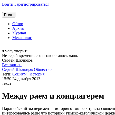
Войти
Зарегистрироваться
Обзор
Архив
Журнал
Мегаполис
я могу
творить
Не теряй времени, его и так осталось мало.
Сергей
Шклюдов
Все записи
Сергей Шклюдов
Общество
Теги:
Социум,
История
15:50
24 декабря 2013
текст
Между раем и концлагерем
Парагвайский эксперимент – история о том, как триста священ
интересовались разве что историки Римско-католической церкви