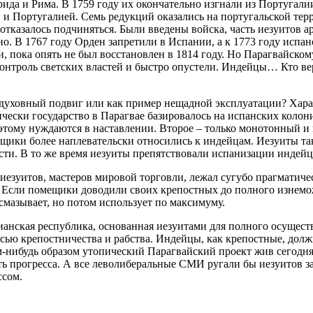
ида и Рима. В 1759 году их окончательно изгнали из Португалии
и Португалией. Семь редукций оказались на португальской тер
 отказалось подчиняться. Были введены войска, часть иезуитов а
о. В 1767 году Орден запретили в Испании, а к 1773 году испа
, пока опять не был восстановлен в 1814 году. Но Парагвайско
нтроль светских властей и быстро опустели. Индейцы… Кто верн
к духовный подвиг или как пример нещадной эксплуатации? Хара
огически государство в Парагвае базировалось на испанских коло
оэтому нуждаются в наставлении. Второе – только монотонный и
ещики более наплевательски относились к индейцам. Иезуиты та
ти. В то же время иезуиты препятствовали испанизации индейцев
 иезуитов, мастеров мировой торговли, лежал сугубо прагматиче
Если помещики доводили своих крепостных до полного изнеможен
 смазывает, но потом использует по максимуму.
тианская республика, основанная иезуитами для полного осущес
ю крепостничества и рабства. Индейцы, как крепостные, должн
-нибудь образом утопический Парагвайский проект жив сегодня,
уть прогресса. А все леволиберальные СМИ ругали бы иезуитов з
ссом.