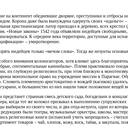
ие на континент обедневшие дворяне, преступники и отбросы и
идом. Корона даже была вынуждена одернуть своих «идальго» –
льная христианизация: патер приходил в деревню, всех крестил 
ам. «Новые законы» 1542 года объявляли индейцев свободными, 
низироваться. К середине века территории, доступные для испа
пацификация» – умиротворение.
корять индейцев только «мечом слова». Тогда же иезуиты основ
обого внимания колонизаторов, хотя климат здесь благоприятны
брые, сентиментальные каннибалы». Племя практиковало поедан
ани, их глубокую религиозность, при этом близкую к монотеизму.
ороны монопольное право на учреждение миссии в Парагвае. Об
о. Сломить племенную аристократию и вождей (касиков) удалось
гуарани, и большинство из них нашли такое положение вещей в
 предстанет странная смесь детского сада, богадельни и концла
ечера, когда тот же колокол призывал к выполнению супружеских
цы выбирали из своего числа, и два отца-иезуита, один из кото
редукциях были театры, музыкальные оркестры, школы, мастерск
ись религиозные книги (испанский учить запрещалось – считалос
мент товаров – чай, хлопок, кожу, воск, табак, а закупала, пож