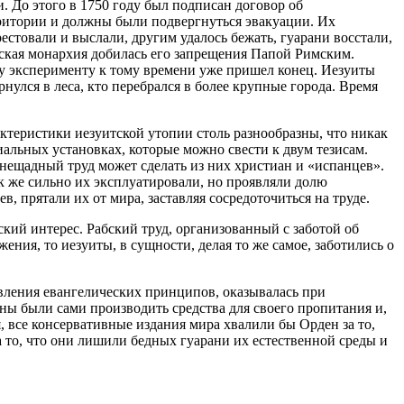
. До этого в 1750 году был подписан договор об
ритории и должны были подвергнуться эвакуации. Их
рестовали и выслали, другим удалось бежать, гуарани восстали,
нская монархия добилась его запрещения Папой Римским.
му эксперименту к тому времени уже пришел конец. Иезуиты
улся в леса, кто перебрался в более крупные города. Время
ктеристики иезуитской утопии столь разнообразны, что никак
ниальных установках, которые можно свести к двум тезисам.
 нещадный труд может сделать из них христиан и «испанцев».
к же сильно их эксплуатировали, но проявляли долю
, прятали их от мира, заставляя сосредоточиться на труде.
ский интерес. Рабский труд, организованный с заботой об
ия, то иезуиты, в сущности, делая то же самое, заботились о
твления евангелических принципов, оказывалась при
ы были сами производить средства для своего пропитания и,
 все консервативные издания мира хвалили бы Орден за то,
а то, что они лишили бедных гуарани их естественной среды и