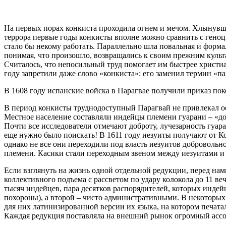
На первых порах конкиста проходила огнем и мечом. Хлынувш
террора первые годы конкисты вполне можно сравнить с геноц
стало бы некому работать. Параллельно шла повальная и форма
понимая, что произошло, возвращались к своим прежним культ
Считалось, что непосильный труд помогает им быстрее христиа
году запретили даже слово «конкиста»: его заменил термин «
В 1608 году испанские войска в Парагвае получили приказ по
В период конкисты труднодоступный Парагвай не привлекал ос
Местное население составляли индейцы племени гуарани
–
«до
Почти все исследователи отмечают доброту, лучезарность гуар
еще нужно было поискать! В 1611 году иезуиты получают от К
однако не все они переходили под власть иезуитов добровольн
племени. Касики стали переходным звеном между иезуитами и 
Если взглянуть на жизнь одной отдельной редукции, перед нами
коллективного подъема с рассветом по удару колокола до 11 в
тысяч индейцев, пара десятков распорядителей, которых индей
похороны), а второй – чисто административными. В некоторых 
для них латинизированной версии их языка, на котором печатал
Каждая редукция поставляла на внешний рынок огромный ассорти