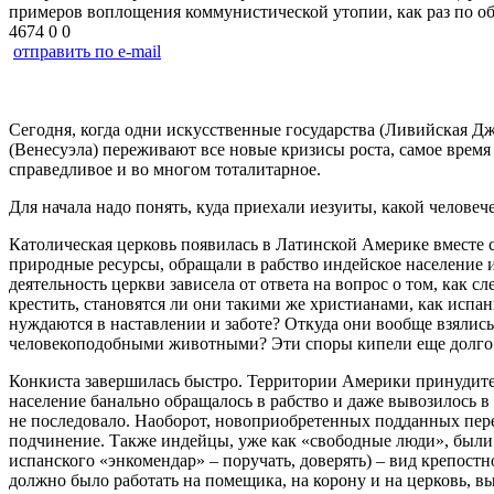
примеров воплощения коммунистической утопии, как раз по о
4674
0
0
отправить по e-mail
Сегодня, когда одни искусственные государства (Ливийская Дж
(Венесуэла) переживают все новые кризисы роста, самое время
справедливое и во многом тоталитарное.
Для начала надо понять, куда приехали иезуиты, какой человеч
Католическая церковь появилась в Латинской Америке вместе 
природные ресурсы, обращали в рабство индейское население
деятельность церкви зависела от ответа на вопрос о том, как 
крестить, становятся ли они такими же христианами, как испа
нуждаются в наставлении и заботе? Откуда они вообще взялись 
человекоподобными животными? Эти споры кипели еще долго 
Конкиста завершилась быстро. Территории Америки принудите
население банально обращалось в рабство и даже вывозилось 
не последовало. Наоборот, новоприобретенных подданных пере
подчинение. Также индейцы, уже как «свободные люди», были 
испанского «энкомендар» – поручать, доверять) – вид крепост
должно было работать на помещика, на корону и на церковь, вы