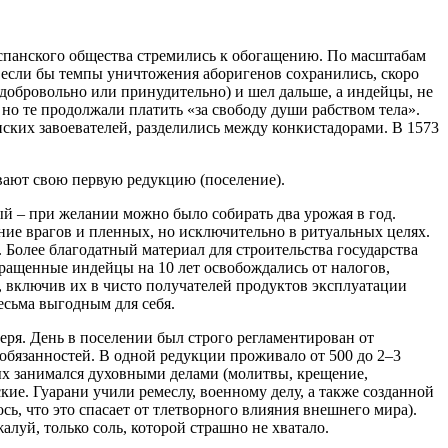
спанского общества стремились к обогащению. По масштабам
 если бы темпы уничтожения аборигенов сохранились, скоро
(добровольно или принудительно) и шел дальше, а индейцы, не
но те продолжали платить «за свободу души рабством тела».
нских завоевателей, разделились между конкистадорами. В 1573
ывают свою первую редукцию (поселение).
й – при желании можно было собирать два урожая в год.
ие врагов и пленных, но исключительно в ритуальных целях.
 Более благодатный материал для строительства государства
ращенные индейцы на 10 лет освобождались от налогов,
, включив их в чисто получателей продуктов эксплуатации
есьма выгодным для себя.
геря. День в поселении был строго регламентирован от
 обязанностей. В одной редукции проживало от 500 до 2–3
рых занимался духовными делами (молитвы, крещение,
ие. Гуарани учили ремеслу, военному делу, а также созданной
ь, что это спасает от тлетворного влияния внешнего мира).
алуй, только соль, которой страшно не хватало.