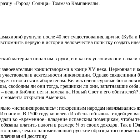
бразцу «Города Солнца» Томмазо Кампанеллы.
амахирия) рухнули после 40 лет существования, другие (Куба и 
 вспомнить первую в истории человечества попытку создать идеа
еский материал попал им в руки, и в каких условиях они начали 
с завоевателями-конкистадорами в конце
XV
века. Церковная и к
 и участвовали в деятельности инквизиции. Однако священники
следует относиться к аборигенам. Велись очень суровые богосло
нцы, свободны ли они тогда, грешники ли они, запятнавшие себя
– ведь в Библии нет и намека на Новый Свет и его обитателей? 
с момента открытия Америки.
льно «испанизировались»: покоренным народам навязывались язы
в Испанию. В 1500 году королева Изабелла объявила индейцев в
дали во «временное» владение испанским помещикам, чтобы те н
обязаны платить налоги в размере ¼ от своих доходов. Так в Ю
ного права, чем-то напоминающий русские образцы того времени
плачивая ей десятину.