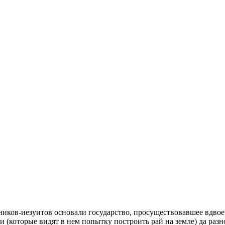
ников-иезуитов основали государство, просуществовавшее вдвое
 (которые видят в нем попытку построить рай на земле) да разн