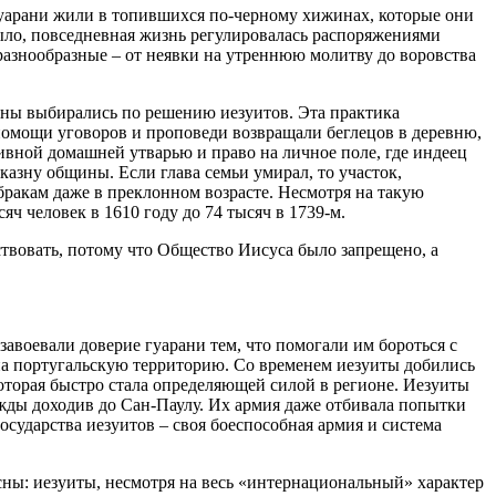
 гуарани жили в топившихся по-черному хижинах, которые они
ыло, повседневная жизнь регулировалась распоряжениями
разнообразные – от неявки на утреннюю молитву до воровства
жены выбирались по решению иезуитов. Эта практика
 помощи уговоров и проповеди возвращали беглецов в деревню,
вной домашней утварью и право на личное поле, где индеец
казну общины. Если глава семьи умирал, то участок,
ракам даже в преклонном возрасте. Несмотря на такую
ч человек в 1610 году до 74 тысяч в 1739-м.
ствовать, потому что Общество Иисуса было запрещено, а
авоевали доверие гуарани тем, что помогали им бороться с
 на португальскую территорию. Со временем иезуиты добились
оторая быстро стала определяющей силой в регионе. Иезуиты
ажды доходив до Сан-Паулу. Их армия даже отбивала попытки
осударства иезуитов – своя боеспособная армия и система
сны: иезуиты, несмотря на весь «интернациональный» характер