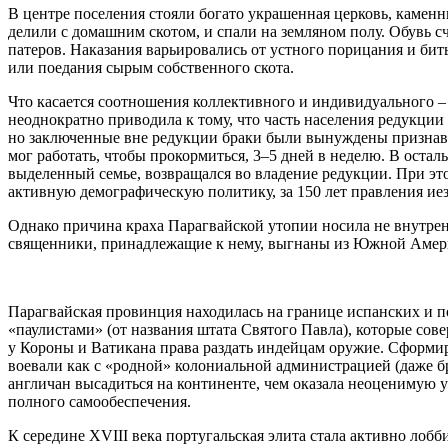
В центре поселения стояли богато украшенная церковь, каменн
делили с домашним скотом, и спали на земляном полу. Обувь 
патеров. Наказания варьировались от устного порицания и би
или поедания сырым собственного скота.
Что касается соотношения коллективного и индивидуального –
неоднократно приводила к тому, что часть населения редукции
но заключенные вне редукции браки были вынуждены признава
мог работать, чтобы прокормиться, 3–5 дней в неделю. В остал
выделенный семье, возвращался во владение редукции. При эт
активную демографическую политику, за 150 лет правления иезу
Однако причина краха Парагвайской утопии носила не внутрен
священники, принадлежащие к нему, выгнаны из Южной Амер
Парагвайская провинция находилась на границе испанских и по
«паулистами» (от названия штата Святого Павла), которые сов
у Короны и Ватикана права раздать индейцам оружие. Сформир
воевали как с «родной» колониальной администрацией (даже б
англичан высадиться на континенте, чем оказала неоценимую у
полного самообеспечения.
К середине
XVIII
века португальская элита стала активно лоб