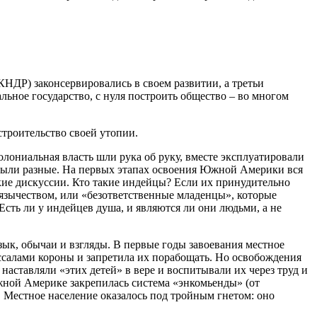
КНДР) законсервировались в своем развитии, а третьи
льное государство, с нуля построить общество – во многом
строительство своей утопии.
олониальная власть шли рука об руку, вместе эксплуатировали
 были разные. На первых этапах освоения Южной Америки вся
вские дискуссии. Кто такие индейцы? Если их принудительно
 язычеством, или «безответственные младенцы», которые
Есть ли у индейцев душа, и являются ли они людьми, а не
к, обычаи и взгляды. В первые годы завоевания местное
ассалами короны и запретила их порабощать. Но освобождения
аставляли «этих детей» в вере и воспитывали их через труд и
жной Америке закрепилась система «энкомьенды» (от
. Местное население оказалось под тройным гнетом: оно