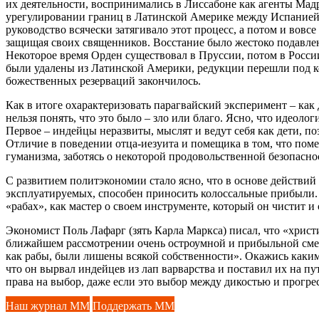
их деятельности, воспринимались в Лиссабоне как агенты Мадр
урегулировании границ в Латинской Америке между Испанией 
руководство всячески затягивало этот процесс, а потом и вовсе
защищая своих священников. Восстание было жестоко подавлен
Некоторое время Орден существовал в Пруссии, потом в России
были удалены из Латинской Америки, редукции перешли под ко
божественных резерваций закончилось.
Как в итоге охарактеризовать парагвайский эксперимент – ка
нельзя понять, что это было – зло или благо. Ясно, что идеол
Первое – индейцы неразвиты, мыслят и ведут себя как дети, п
Отличие в поведении отца-иезуита и помещика в том, что пом
гуманизма, заботясь о некоторой продовольственной безопаснос
С развитием политэкономии стало ясно, что в основе действий
эксплуатируемых, способен приносить колоссальные прибыли. 
«рабах», как мастер о своем инструменте, который он чистит и
Экономист Поль Лафарг (зять Карла Маркса) писал, что «хрис
ближайшем рассмотрении очень остроумной и прибыльной смесь
как рабы, были лишены всякой собственности». Окажись каким
что он вырвал индейцев из лап варварства и поставил их на п
права на выбор, даже если это выбор между дикостью и прогре
Наш журнал ММ
Поддержать ММ