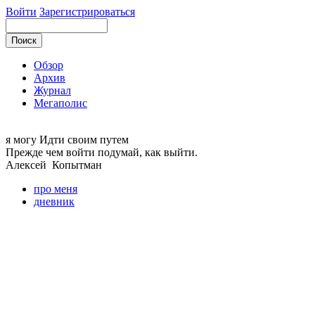
Войти
Зарегистрироваться
Обзор
Архив
Журнал
Мегаполис
я могу
Идти своим путем
Прежде чем войти подумай, как выйти.
Алексей
Копытман
про меня
дневник