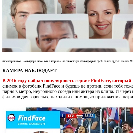
Эта картинка – метафора того, как алгоритм ищет нужную фотографию среди сотен других. Фото: Dimi
КАМЕРА НАБЛЮДАЕТ
В 2016 году набрал популярность сервис FindFace, который
снимок в фотобанк FindFace и будешь не против, если тебя т
парня в метро, неугодного соседа или актера из клипа. И чер
фильмов для взрослых, находили с помощью приложения актрис