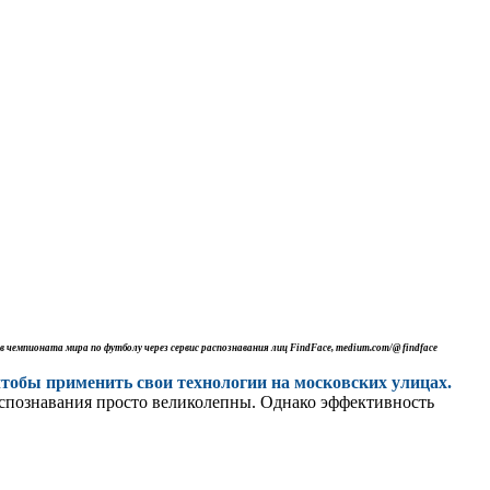
чемпионата мира по футболу через сервис распознавания лиц FindFace, medium.com/@ findface
тобы применить свои технологии на московских улицах.
аспознавания просто великолепны. Однако эффективность