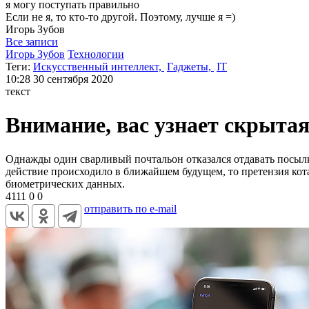
я могу
поступать правильно
Если не я, то кто-то другой. Поэтому, лучше я =)
Игорь
Зубов
Все записи
Игорь Зубов
Технологии
Теги:
Искусственный интеллект,
Гаджеты,
IT
10:28
30 сентября 2020
текст
Внимание, вас узнает скрытая
Однажды один сварливый почтальон отказался отдавать посылку 
действие происходило в ближайшем будущем, то претензия кот
биометрических данных.
4111
0
0
отправить по e-mail