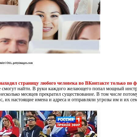
tri Otis, gettyimages.com
 находил страницу любого человека во ВКонтакте только по 
оже смогут найти. В руки каждого желающего попал мощный инс
ез несколько месяцев прекратил существование. В том числе пот
, их настоящие имена и адреса и отправляли угрозы им и их се