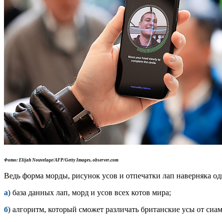
Фото: Elijah Nouvelage/AFP/Getty Images, observer.com
Ведь форма морды, рисунок усов и отпечатки лап наверняка о
а)
база данных лап, морд и усов всех котов мира;
б)
алгоритм, который сможет различать британские усы от сиам