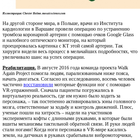
Иллюстрация:
Chester Holme.
mosaicscience.com
На другой стороне мира, в Польше, врачи из Института
кардиологии в Варшаве провели операцию по устранению
тромбоза коронарной артерии с помощью очков Google Glass
и налобного оптического монитора, на который
проецировалась картинка с КТ этой самой артерии. Так
хирурги видели весь процесс в мельчайших подробностях, что
увеличивало шанс на успех операции.
Реабилитация.
В августе 2016 года команда проекта Walk
Again Project помогла людям, парализованным ниже пояса,
начать двигаться. Согласно их исследованию, восемь человек
частично
восстановили
моторные функции ног с помощью
VR-упражнений. Сначала пациенты погружались в
виртуальную реальность, где им нужно было ходить за
персонажа, – так постепенно активировались зоны головного
мозга, ответственные за ходьбу и контроль движений. Плюс,
ученые пошли на хитрость – надели на участников
эксперимента кофты с длинными рукавами, в которые были
вшиты механизмы тактильной обратной связи. И руки людей
стали ногами! Когда ноги персонажа в VR-мире касались
земли, на датчиках в рукавах срабатывали вибромоторчики,