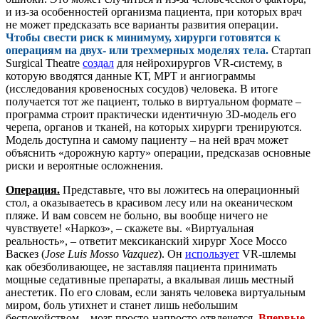
и из-за особенностей организма пациента, при которых врач
не может предсказать все варианты развития операции.
Чтобы свести риск к минимуму, хирурги готовятся к
операциям на двух- или трехмерных моделях тела.
Стартап
Surgical Theatre
создал
для нейрохирургов VR-систему, в
которую вводятся данные КТ, МРТ и ангиограммы
(исследования кровеносных сосудов) человека. В итоге
получается тот же пациент, только в виртуальном формате –
программа строит практически идентичную 3D-модель его
черепа, органов и тканей, на которых хирурги тренируются.
Модель доступна и самому пациенту – на ней врач может
объяснить «дорожную карту» операции, предсказав основные
риски и вероятные осложнения.
Операция.
Представьте, что вы ложитесь на операционный
стол, а оказываетесь в красивом лесу или на океаническом
пляже. И вам совсем не больно, вы вообще ничего не
чувствуете! «Наркоз», – скажете вы. «Виртуальная
реальность», – ответит мексиканский хирург Хосе Моссо
Васкез (
Jose Luis Mosso Vazquez
). Он
использует
VR-шлемы
как обезболивающее, не заставляя пациента принимать
мощные седативные препараты, а вкалывая лишь местный
анестетик. По его словам, если занять человека виртуальным
миром, боль утихнет и станет лишь небольшим
беспокойством – мозг просто-напросто отвлечется.
Впервые