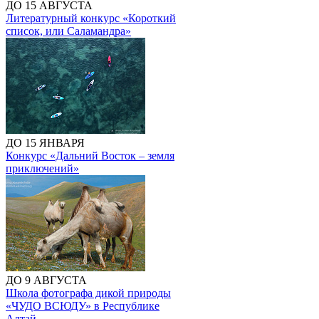
ДО 15 АВГУСТА
Литературный конкурс «Короткий
список, или Саламандра»
ДО 15 ЯНВАРЯ
Конкурс «Дальний Восток – земля
приключений»
ДО 9 АВГУСТА
Школа фотографа дикой природы
«ЧУДО ВСЮДУ» в Республике
Алтай