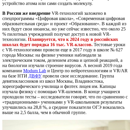
устройство атома или сами создать молекулу.
В России же внедрение
VR-технологий заложено в
спецпрограммы «Цифровая школа», «Современная цифровая
образовательная среда» и проект «Образование». В каждой из
них будут свои нюансы, но уже сейчас известно, что около 25
% пилотных учреждений получат доступ к новой VR-
технологии.
Планируется, что к 2024 году в российских
школах будет порядка 16 тыс. VR-классов.
Тестовые уроки
с VR-технологиями провели еще в 2017 году в школе № 627
города Москвы: на физике ученики наблюдали за
электрическим током, делением атома и цепной реакцией, а
на биологии изучали строение вирусов. А весной 2019 года
компании
Modum Lab
и Центр по нейротехнологиям и VR/AR
на базе НТИ
ДВФУ
провели свое исследование. Группа
девятиклассников из школ Москвы, Владивостока,
хореографического училища и физтех лицея им. Капицы
изучала физику с помощью VR-шлемов. В конце учащиеся
проходили тесты – исследователи говорят, что по сравнению с
«традиционными» учениками у VR-школьников результаты
улучшились на 28,8 %, а средние показатели ОГЭ воказались
выше на 2,5 балла, чем в обычной группе.