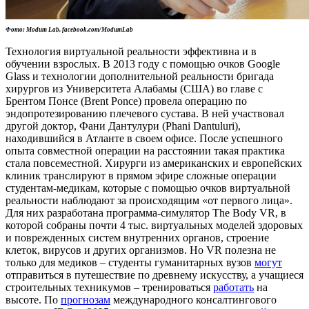
Фото: Modum Lab. facebook.com/ModumLab
Технология виртуальной реальности эффективна и в
обучении взрослых. В 2013 году с помощью очков Google
Glass и технологии дополнительной реальности бригада
хирургов из Университета Алабамы (США) во главе с
Брентом Понсе (Brent Ponce) провела операцию по
эндопротезированию плечевого сустава. В ней участвовал
другой доктор, Фани Дантулури (Phani Dantuluri),
находившийся в Атланте в своем офисе. После успешного
опыта совместной операции на расстоянии такая практика
стала повсеместной. Хирурги из американских и европейских
клиник транслируют в прямом эфире сложные операции
студентам-медикам, которые с помощью очков виртуальной
реальности наблюдают за происходящим «от первого лица».
Для них разработана программа-симулятор The Body VR, в
которой собраны почти 4 тыс. виртуальных моделей здоровых
и поврежденных систем внутренних органов, строение
клеток, вирусов и других организмов. Но VR полезна не
только для медиков – студенты гуманитарных вузов
могут
отправиться в путешествие по древнему искусству, а учащиеся
строительных техникумов – тренироваться
работать
на
высоте. По
прогнозам
международного консалтингового