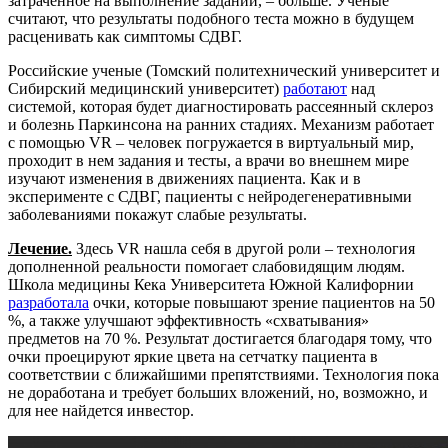
затраченное на выполнение заданий, – больше. Ученые
считают, что результаты подобного теста можно в будущем
расценивать как симптомы СДВГ.
Российские ученые (Томский политехнический университет и
Сибирский медицинский университет)
работают
над
системой, которая будет диагностировать рассеянный склероз
и болезнь Паркинсона на ранних стадиях. Механизм работает
с помощью VR – человек погружается в виртуальный мир,
проходит в нем задания и тесты, а врачи во внешнем мире
изучают изменения в движениях пациента. Как и в
эксперименте с СДВГ, пациенты с нейродегенеративными
заболеваниями покажут слабые результаты.
Лечение.
Здесь VR нашла себя в другой роли – технология
дополненной реальности помогает слабовидящим людям.
Школа медицины Кека Университета Южной Калифорнии
разработала
очки, которые повышают зрение пациентов на 50
%, а также улучшают эффективность «схватывания»
предметов на 70 %. Результат достигается благодаря тому, что
очки проецируют яркие цвета на сетчатку пациента в
соответствии с ближайшими препятствиями. Технология пока
не доработана и требует больших вложений, но, возможно, и
для нее найдется инвестор.