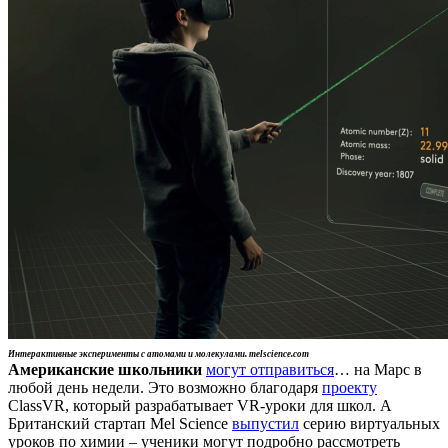
Интерактивные эксперименты с атомами и молекулами. melscience.com
Американские школьники
могут отправиться
… на Марс в
любой день недели. Это возможно благодаря
проекту
ClassVR, который разрабатывает VR-уроки для школ. А
Британский стартап Mel Science
выпустил
серию виртуальных
уроков по химии – ученики могут подробно рассмотреть