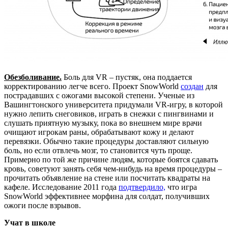
Обезболивание.
Боль для VR – пустяк, она поддается
корректированию легче всего. Проект SnowWorld
создан
для
пострадавших с ожогами высокой степени. Ученые из
Вашингтонского университета придумали VR-игру, в которой
нужно лепить снеговиков, играть в снежки с пингвинами и
слушать приятную музыку, пока во внешнем мире врачи
очищают игрокам раны, обрабатывают кожу и делают
перевязки. Обычно такие процедуры доставляют сильную
боль, но если отвлечь мозг, то становится чуть проще.
Примерно по той же причине людям, которые боятся сдавать
кровь, советуют занять себя чем-нибудь на время процедуры –
прочитать объявление на стене или посчитать квадраты на
кафеле. Исследование 2011 года
подтвердило,
что игра
SnowWorld эффективнее морфина для солдат, получивших
ожоги после взрывов.
Учат в школе