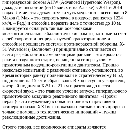
гиперзвуковой бомбы AHW (Advanced Hypersonic Weapon),
дважды испытанной (на Гавайях и на Аляске) в 2011 и 2014
годах. Летает эта адская штучка чуть медленно – всего около 8
Махов (1 Мах – это скорость звука в воздухе, равняется 1224
км/ч. – Ред.) и способна поразить цель с точностью до 10 м.
Планируется оснащать такими боеголовками
межконтинентальные баллистические ракеты, которые за счет
своей скорости и непредсказуемой траектории полета
способны прошивать системы противоракетной обороны. X-
51 Waverider («Волнолет») принципиально отличается от
всего разработанного американцами раньше – это крылатая
ракета воздушного старта, оснащенная гиперзвуковым
прямоточным воздушно-реактивным двигателем. Прошло
несколько испытаний с различной степенью успешности, во
время которых ракету подвешивали к стратегическому B-52,
поднимали на 15 км и сбрасывали. В ход вступал ускоритель,
который поднимал X-51 на 21 км и разгонял до шести
скоростей звука – это главное условие запуска гиперзвукового
прямоточного воздушно-реактивного двигателя. «Пробы
пера» (часто неудачные) в области полетов с приставкой
«гипер» в начале ХХI века показали невозможность прорыва
только с помощью технологических инноваций – нужны
революционные достижения.
Строго говоря, все космические аппараты являются