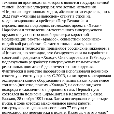
технология производства которого является государственной
тайной. Военные утверждают, что летные испытания
«Циркона» идут полным ходом, абсолютно засекречены, но к
2022 году «убийцы авианосцев» станут в строй на
модернизированном крейсере «Петр Великий» и
перспективных подводных атомоходах проекта «Хаски».
Наработки и технологии отечественного гиперзвукового
оружия могут стать основой для сверхскоростной
модификации ракеты «БраМос», совместной российско-
индийской разработки. Остается только гадать, какие
материалы и технологии применяют российские инженеры в
«Цирконе», но очевидно, что базируются они на наработках
советской программы «Холод». Она стартовала в 1979 году и
подразумевала разработку гиперзвуковых прямоточных
реактивных двигателей для отечественного оружия.
Фактически в качестве лаборатории использовали всемирно
известную зенитную ракету С-200В, на которую монтировали
экспериментальное оборудование и испытывали криогенное
топливо (понятно, почему «Холод»?) на основе жидкого
водорода и сжиженного природного газа. Первый пуск
состоялся на полигоне Сары-Шаган в Казахстане, у озера
Балхаш, 28 ноября 1991 года. Затем последовало еще четыре
пуска, в ходе которых максимальное время работы
гиперзвукового «движка» составило 77 секунд с
возможностью перезапуска в полете. Кажется, что это мало?