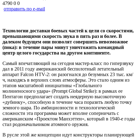
4790
0
0
отправить по e-mail
Технологии доставки боевых частей к цели со скоростями,
превышающими скорость звука в пять раз и более. В
далеком будущем они позволят совершить невозможное
(пока): в течение пары минут уничтожить командный
центр целого государства на другом континенте.
Самый впечатляющий на сегодня мастер-класс по гиперзвуку
дал в 2011 году американский беспилотный летательный
аппарат Falcon HTV-2: он разогнался до безумных 23 тыс. км/
ч, находясь в верхних слоях атмосферы. Это стало одним из
этапов масштабной инициативы «Глобального
молниеносного удара» (Prompt Global Strike): в рамках ее
Пентагон предполагает создать неядерную высокоточную
«дубинку», способную в течение часа поразить любую точку
земного шара. По амбициозности и технологической
сложности эта программа может вполне соперничать с
американским «Проектом Манхэттен», который в 1940-е годы
стал родоначальником атомного оружия.
В русле этой же концепции идут конструкторы планирующей