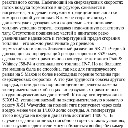
реактивного сопла. Набегающий на сверхзвуковых скоростях
поток воздуха тормозится в диффузоре, сжимается и
нагревается, что делает ненужным традиционные лопатки
компрессорной установки. В камере сгорания воздух
движется уже с дозвуковыми скоростями – это позволяет
топливу успешно сгорать, создавая недюжинную реактивную
тягу. Отсутствие подвижных частей в двигателе резко
увеличивает надежность и температурный предел сгорания
топлива – его можно увеличивать до пределов
термостойкости сопла. Знаменитый разведчик SR-71 «Черный
дрозд», до сих пор держащий рекорд скорости в 3529 км/ч,
сделал это за счет прямоточного контура реактивного Pratt &
Whitney J58-P4 и специального топлива JP-7. Но на большее
эта машина была не способна, так как для гиперзвукового
рывка на 5 Махов и более необходимо горение топлива при
сверхзвуковых скоростях. А это уже трудности совсем другого
порядка, и они до сих пор полноценно не решены даже на
экспериментальных образцах гиперзвуковых прямоточных
воздушно-реактивных двигателей. К слову, «гиперзвуковик»
SJX61-2, устанавливаемый на экспериментальную крылатую
ракету X-51 Waverider, на полной тяге пропускает через себя
воздух менее чем за 1/1000 долю секунды. А температура
этого воздуха на входе в двигатель достигает 1400 °С. В
случае создания топлива, способного гореть в таких условиях,
гиперзвуковые двигатели могут обходиться вообще без камер