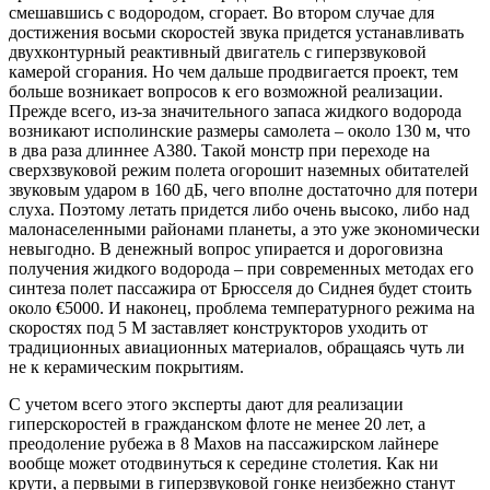
смешавшись с водородом, сгорает. Во втором случае для
достижения восьми скоростей звука придется устанавливать
двухконтурный реактивный двигатель с гиперзвуковой
камерой сгорания. Но чем дальше продвигается проект, тем
больше возникает вопросов к его возможной реализации.
Прежде всего, из-за значительного запаса жидкого водорода
возникают исполинские размеры самолета – около 130 м, что
в два раза длиннее А380. Такой монстр при переходе на
сверхзвуковой режим полета огорошит наземных обитателей
звуковым ударом в 160 дБ, чего вполне достаточно для потери
слуха. Поэтому летать придется либо очень высоко, либо над
малонаселенными районами планеты, а это уже экономически
невыгодно. В денежный вопрос упирается и дороговизна
получения жидкого водорода – при современных методах его
синтеза полет пассажира от Брюсселя до Сиднея будет стоить
около €5000. И наконец, проблема температурного режима на
скоростях под 5 М заставляет конструкторов уходить от
традиционных авиационных материалов, обращаясь чуть ли
не к керамическим покрытиям.
С учетом всего этого эксперты дают для реализации
гиперскоростей в гражданском флоте не менее 20 лет, а
преодоление рубежа в 8 Махов на пассажирском лайнере
вообще может отодвинуться к середине столетия. Как ни
крути, а первыми в гиперзвуковой гонке неизбежно станут