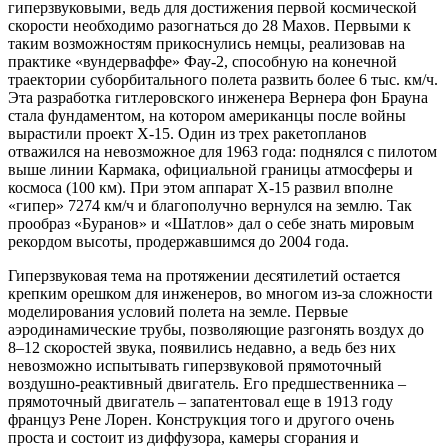
гиперзвуковыми, ведь для достижения первой космической
скорости необходимо разогнаться до 28 Махов. Первыми к
таким возможностям прикоснулись немцы, реализовав на
практике «вундерваффе» Фау-2, способную на конечной
траектории суборбитального полета развить более 6 тыс. км/ч.
Эта разработка гитлеровского инженера Вернера фон Брауна
стала фундаментом, на котором американцы после войны
вырастили проект X-15. Один из трех ракетопланов
отважился на невозможное для 1963 года: поднялся с пилотом
выше линии Кармака, официальной границы атмосферы и
космоса (100 км). При этом аппарат Х-15 развил вполне
«гипер» 7274 км/ч и благополучно вернулся на землю. Так
прообраз «Буранов» и «Шатлов» дал о себе знать мировым
рекордом высоты, продержавшимся до 2004 года.
Гиперзвуковая тема на протяжении десятилетий остается
крепким орешком для инженеров, во многом из-за сложности
моделирования условий полета на земле. Первые
аэродинамические трубы, позволяющие разгонять воздух до
8–12 скоростей звука, появились недавно, а ведь без них
невозможно испытывать гиперзвуковой прямоточный
воздушно-реактивный двигатель. Его предшественника –
прямоточный двигатель – запатентовал еще в 1913 году
француз Рене Лорен. Конструкция того и другого очень
проста и состоит из диффузора, камеры сгорания и