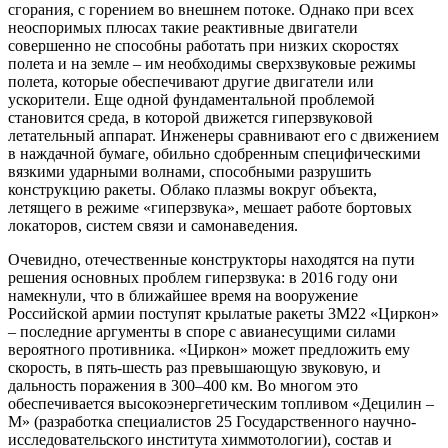
сгорания, с горением во внешнем потоке. Однако при всех
неоспоримых плюсах такие реактивные двигатели
совершенно не способны работать при низких скоростях
полета и на земле – им необходимы сверхзвуковые режимы
полета, которые обеспечивают другие двигатели или
ускорители. Еще одной фундаментальной проблемой
становится среда, в которой движется гиперзвуковой
летательный аппарат. Инженеры сравнивают его с движением
в наждачной бумаге, обильно сдобренным специфическими
вязкими ударными волнами, способными разрушить
конструкцию ракеты. Облако плазмы вокруг объекта,
летящего в режиме «гиперзвука», мешает работе бортовых
локаторов, систем связи и самонаведения.
Очевидно, отечественные конструкторы находятся на пути
решения основных проблем гиперзвука: в 2016 году они
намекнули, что в ближайшее время на вооружение
Российской армии поступят крылатые ракеты 3М22 «Циркон»
– последние аргументы в споре с авианесущими силами
вероятного противника. «Циркон» может предложить ему
скорость, в пять-шесть раз превышающую звуковую, и
дальность поражения в 300–400 км. Во многом это
обеспечивается высокоэнергетическим топливом «Децилин –
М» (разработка специалистов 25 Государственного научно-
исследовательского института химмотологии), состав и