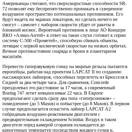
Американцы считают, что сверхскоростные способности SR-
72 позволят ему беспрепятственно проникать в суверенное
воздушное пространство потенциальных противников. Его
будут видеть на экранах локаторов, но сделать ничего не
смогут – самолет с набором скорости уйдет от ракеты в
ближний космос. Вероятный противник в лице АО Концерн
ВКО «Алмаз-Антей» в ответ на такие слухи готовит к серии
систему С-500 «Прометей», способную сбивать объекты,
летящие с первой космической скоростью на низких орбитах.
Вечное противостояние снаряда и брони в планетарном
масштабе.
Перевести гиперзвуковую гонку на мирные рельсы пытаются
европейцы, работая над проектом LAPCAT II по созданию
пассажирских лайнеров, способных перелететь из Брюсселя в
Сидней за два-четыре часа. Для сравнения, Concorde
преодолевал это расстояние за 17 часов, а современный
Boeing 747 летит невыносимые 22 часа. В Европе
предполагают сделать сразу два типа «гиперсоников» –
помедленнее (до 5 Махов) и побыстрее (до 8 Махов). В первом
случае предполагается оснастить лайнер LAPCAT A2
гибридным воздушно-реактивным двигателем с
предварительным охлаждением Scimitar. Воздух в таком
двигателе перед камерой сгорания охлаждается до
криогенных температур посредством жидкого гелия и,