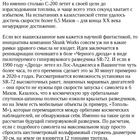
Но именно столько С-200 летит к своей цели до
израсходования топлива, и чаще всего этих секунд хватает с
избытком. На испытаниях в казахстанской степи удалось
достичь скорости более 6,5 Махов – для конца XX века
незаурядное достижение.
Если все вышесказанное вам кажется научной фантастикой, то
инициатива компании Skunk Works совсем уж ни в какие
рамки здравого смысла не входит. Идея заключается в
реинкарнации почившего в бозе «Черного дрозда» в виде
пилотируемого гиперзвукового разведчика SR-72. И если в
1990 году «Дрозд» летел из Лос-Анджелеса в Вашингтон чуть
более часа, то его преемник сделает это за 30 минут примерно
в 2020-х годах. Рассматривается возможность установки на
SR-72 высокоточных ракет, лишенных маршевых двигателей
– они просто не нужны при скорости запуска с самолета в 6
Махов. Казалось, что в космическую эру орбитальные
спутники-шпионы полностью изжили крылатых разведчиков,
но на Земле есть мобильные объекты (к примеру, «Тополь-
М»), которые перемещаются между орбитами космических
наблюдателей, не обнаруживая себя. Именно на такие цели и
рассчитан будущий гиперзвуковой разведчик. По расчетам,
если с подобного самолета на максимальном ходу просто
сбросить шестиметровый вольфрамовый стержень диаметром
30 см, на земле он взорвется 12 тоннами тротила.