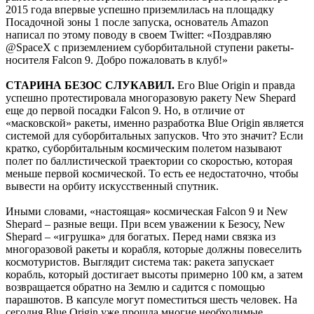
2015 года впервые успешно приземлилась на площадку
Посадочной зоны 1 после запуска, основатель Amazon
написал по этому поводу в своем Twitter: «Поздравляю
@SpaceX с приземлением суборбитальной ступени ракеты-
носителя Falcon 9. Добро пожаловать в клуб!»
СТАРИНА БЕЗОС СЛУКАВИЛ.
Его Blue Origin и правда
успешно протестировала многоразовую ракету New Shepard
еще до первой посадки Falcon 9. Но, в отличие от
«масковской» ракеты, именно разработка Blue Origin является
системой для суборбитальных запусков. Что это значит? Если
кратко, суборбитальным космическим полетом называют
полет по баллистической траектории со скоростью, которая
меньше первой космической. То есть ее недостаточно, чтобы
вывести на орбиту искусственный спутник.
Иными словами, «настоящая» космическая Falcon 9 и New
Shepard – разные вещи. При всем уважении к Безосу, New
Shepard – «игрушка» для богатых. Перед нами связка из
многоразовой ракеты и корабля, которые должны повеселить
космотуристов. Выглядит система так: ракета запускает
корабль, который достигает высоты примерно 100 км, а затем
возвращается обратно на Землю и садится с помощью
парашютов. В капсуле могут поместиться шесть человек. На
сегодня Blue Origin уже прошла многие необходимые