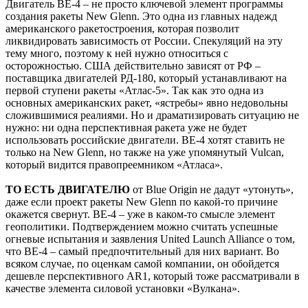
Двигатель BE-4 – не просто ключевой элемент программы
создания ракеты New Glenn. Это одна из главных надежд
американского ракетостроения, которая позволит
ликвидировать зависимость от России. Спекуляций на эту
тему много, поэтому к ней нужно относиться с
осторожностью. США действительно зависят от РФ –
поставщика двигателей РД-180, который устанавливают на
первой ступени ракеты «Атлас-5». Так как это одна из
основных американских ракет, «ястребы» явно недовольны
сложившимися реалиями. Но и драматизировать ситуацию не
нужно: ни одна перспективная ракета уже не будет
использовать российские двигатели. BE-4 хотят ставить не
только на New Glenn, но также на уже упомянутый Vulcan,
который видится правопреемником «Атласа».
ТО ЕСТЬ ДВИГАТЕЛЮ
от Blue Origin не дадут «утонуть»,
даже если проект ракеты New Glenn по какой-то причине
окажется свернут. BE-4 – уже в каком-то смысле элемент
геополитики. Подтверждением можно считать успешные
огневые испытания и заявления United Launch Alliance о том,
что BE-4 – самый предпочтительный для них вариант. Во
всяком случае, по оценкам самой компании, он обойдется
дешевле перспективного AR1, который тоже рассматривали в
качестве элемента силовой установки «Вулкана».