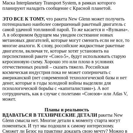
Маска Interplanetary Transport System, в рамках которого
планируют наладить сообщение с Красной планетой.
ЭТО ВСЕ К ТОМУ,
что ракета New Glenn может получить
потенциально наиболее совершенный ракетный двигатель с
самой удачной топливной парой. То же касается и «Вулкана».
А в обозримом будущем мы увидим состязание новых
метановых двигателей, которые могут сменить если не все, то
многие аналоги. К слову, российские жидкостные ракетные
двигатели, включая те, которые хотят установить на
перспективной ракете «Союз-5», будут использовать старую
керосиновую схему. Хорошо это или плохо в условиях
отечественных реалий – сказать тяжело. Российская
космическая индустрия пока не может соперничать с
американской (нет современной технологической базы и нет
денег, которые в годы холодной войны выделяли для
психологической борьбы с «капиталистами»). А вот
сотрудничать, как в случае с полетами «Союзов» или Atlas V,
может.
Планы и реальность
ВДАВАТЬСЯ В ТЕХНИЧЕСКИЕ ДЕТАЛИ
ракеты New
Glenn смысла нет. Многие детали к моменту старта могут
поменяться. И тут мы подошли к самому интересному.
Сможет ли Безос на практике доказать свою мечту? Можно в