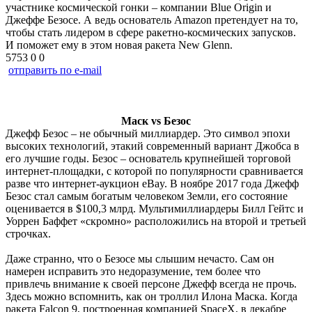
участнике космической гонки – компании Blue Origin и
Джеффе Безосе. А ведь основатель Amazon претендует на то,
чтобы стать лидером в сфере ракетно-космических запусков.
И поможет ему в этом новая ракета New Glenn.
5753
0
0
отправить по e-mail
Маск vs Безос
Джефф Безос – не обычный миллиардер. Это символ эпохи
высоких технологий, этакий современный вариант Джобса в
его лучшие годы. Безос – основатель крупнейшей торговой
интернет-площадки, с которой по популярности сравнивается
разве что интернет-аукцион eBay. В ноябре 2017 года Джефф
Безос стал самым богатым человеком Земли, его состояние
оценивается в $100,3 млрд. Мультимиллиардеры Билл Гейтс и
Уоррен Баффет «скромно» расположились на второй и третьей
строчках.
Даже странно, что о Безосе мы слышим нечасто. Сам он
намерен исправить это недоразумение, тем более что
привлечь внимание к своей персоне Джефф всегда не прочь.
Здесь можно вспомнить, как он троллил Илона Маска. Когда
ракета Falcon 9, построенная компанией SpaceX, в декабре