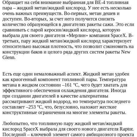
Обращает на себя внимание выбранная для BE-4 топливная
пара – жидкий метан/жидкий кислород. У нее есть несколько
очень важных преимуществ. Во-первых, метан дешев и
доступен. Во-вторых, за счет него получится снизить
количество образующейся в двигателях ракеты сажи. Это если
сравнивать с парой керосин/жидкий кислород, которую
выбрала для своего двигателя «Мерлин» компания SpaceX. В-
третьих, пару жидкий метан/жидкий кислород характеризует
относительно высокая плотность, что позволит сэкономить на
конструкции баков и целого ряда других систем ракеты New
Glenn.
Есть еще один немаловажный аспект. Жидкий метан удобен
как криогенный компонент топливной пары. Температура
метана в жидком состоянии –161 °С, чего будет хватать для
эффективного обеспечения охлаждения двигателя. Иногда
при создании двигателей в качестве альтернативы
рассматривают жидкий водород, но температура последнего
составляет –253 °С, что, безусловно, наложит жесткие
конструктивные ограничения на многие элементы ракеты.
Любопытно, что топливную пару жидкий метан/жидкий
кислород SpaceX выбрала для своего нового двигателя Raptor.
Последний – ключевой элемент самого амбициозного проекта