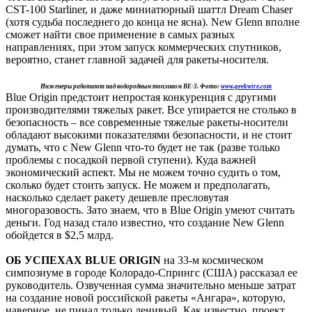
CST-100 Starliner, и даже миниатюрный шаттл Dream Chaser
(хотя судьба последнего до конца не ясна). New Glenn вполне
сможет найти свое применение в самых разных
направлениях, при этом запуск коммерческих спутников,
вероятно, станет главной задачей для ракеты-носителя.
Инженеры работают над водородным топливом BE-3. Фото:
www.geekwire.com
Blue Origin предстоит непростая конкуренция с другими
производителями тяжелых ракет. Все упирается не столько в
безопасность – все современные тяжелые ракеты-носители
обладают высокими показателями безопасности, и не стоит
думать, что с New Glenn что-то будет не так (разве только
проблемы с посадкой первой ступени). Куда важней
экономический аспект. Мы не можем точно судить о том,
сколько будет стоить запуск. Не можем и предполагать,
насколько сделает ракету дешевле пресловутая
многоразовость. Зато знаем, что в Blue Origin умеют считать
деньги. Год назад стало известно, что создание New Glenn
обойдется в $2,5 млрд.
ОБ УСПЕХАХ BLUE ORIGIN
на 33-м космическом
симпозиуме в городе Колорадо-Спрингс (США) рассказал ее
руководитель. Озвученная сумма значительно меньше затрат
на создание новой российской ракеты «Ангара», которую,
наверное, не пинал только ленивый. Как известно, проект