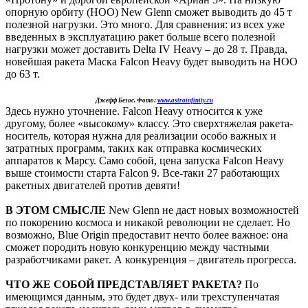
опорную орбиту (НОО) New Glenn сможет выводить до 45 т
полезной нагрузки. Это много. Для сравнения: из всех уже
введенных в эксплуатацию ракет больше всего полезной
нагрузки может доставить Delta IV Heavy – до 28 т. Правда,
новейшая ракета Маска Falcon Heavy будет выводить на НОО
до 63 т.
Джефф Безос. Фото:
www.astroinfinity.ru
Здесь нужно уточнение. Falcon Heavy относится к уже
другому, более «высокому» классу. Это сверхтяжелая ракета-
носитель, которая нужна для реализации особо важных и
затратных программ, таких как отправка космических
аппаратов к Марсу. Само собой, цена запуска Falcon Heavy
выше стоимости старта Falcon 9. Все-таки 27 работающих
ракетных двигателей против девяти!
В ЭТОМ СМЫСЛЕ
New Glenn не даст новых возможностей
по покорению космоса и никакой революции не сделает. Но
возможно, Blue Origin предоставит нечто более важное: она
сможет породить новую конкуренцию между частными
разработчиками ракет. А конкуренция – двигатель прогресса.
ЧТО ЖЕ СОБОЙ ПРЕДСТАВЛЯЕТ РАКЕТА?
По
имеющимся данным, это будет двух- или трехступенчатая