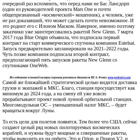
очередной раз вспомнить, что перед нами не Бас Лансдорп
(один из руководителей проекта Mars One и почти
общепризнанный «космический» мошенник), а человек, уже
не раз доказавший, что может сделать почти невозможное. И
это роднит его с Илоном Маском. Наверное, именно поэтому
заказчики уже заинтересовались ракетой New Glenn. 7 марта
2017 года Blue Origin объявила, что подписала первый
контракт на старт коммерческого спутника компании Eutelsat.
Запуск предварительно запланировали на 2021–2022 годы.
Чуть позже компания подписала второй контракт,
предполагающий пять запусков ракеты New Glenn со
спутниками OneWeb.
Исследование основной камеры сгорания ракетного двигателя BE-4. Фото:
www.geekwire.com
Самой же ближайшей стратегической целью видится доставка
грузов и экипажей к МКС. Благо, станция просуществует как
минимум до 2024 года, а на смену ей уже вовсю
прорабатывают проект новой лунной орбитальной станции.
Многомодульная ОС – уменьшенный налог МКС, – будет
вращаться вокруг Луны.
То есть цели для полетов появятся. Тем более что США сейчас
создают целый ряд новых пилотируемых космических
кораблей, и нужны будут мощные и совершенные ракеты,
чтобы выводить их на орбиту. Это и Orion, и Dragon V2, и