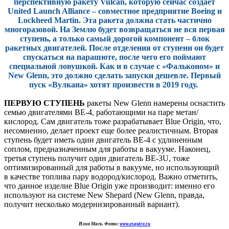
перспективную ракету Vulcan, которую сейчас создает
United Launch Alliance – совместное предприятие Boeing и
Lockheed Martin. Эта ракета должна стать частично
многоразовой. На Землю будет возвращаться не вся первая
ступень, а только самый дорогой компонент – блок
ракетных двигателей. После отделения от ступени он будет
спускаться на парашюте, после чего его поймают
специальной ловушкой. Как и в случае с «Фальконом» и
New Glenn, это должно сделать запуски дешевле. Первый
пуск «Вулкана» хотят произвести в 2019 году.
ПЕРВУЮ СТУПЕНЬ
ракеты New Glenn намерены оснастить
семью двигателями BE-4, работающими на паре метан/
кислород. Сам двигатель тоже разрабатывает Blue Origin, что,
несомненно, делает проект еще более реалистичным. Вторая
ступень будет иметь один двигатель BE-4 с удлиненным
соплом, предназначенным для работы в вакууме. Наконец,
третья ступень получит один двигатель BE-3U, тоже
оптимизированный для работы в вакууме, но использующий
в качестве топлива пару водород/кислород. Важно отметить,
что данное изделие Blue Origin уже производит: именно его
используют на системе New Shepard (New Glenn, правда,
получит несколько модернизированный вариант).
Илон Маск. Фото:
www.esquire.ru