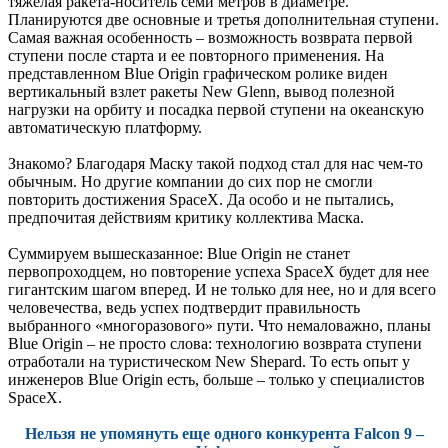
тяжелая ракета-носитель семи метров в диаметре.
Планируются две основные и третья дополнительная ступени.
Самая важная особенность – возможность возврата первой
ступени после старта и ее повторного применения. На
представленном Blue Origin графическом ролике виден
вертикальный взлет ракеты New Glenn, вывод полезной
нагрузки на орбиту и посадка первой ступени на океанскую
автоматическую платформу.
Знакомо? Благодаря Маску такой подход стал для нас чем-то
обычным. Но другие компании до сих пор не смогли
повторить достижения SpaceX. Да особо и не пытались,
предпочитая действиям критику коллектива Маска.
Суммируем вышесказанное: Blue Origin не станет
первопроходцем, но повторение успеха SpaceX будет для нее
гигантским шагом вперед. И не только для нее, но и для всего
человечества, ведь успех подтвердит правильность
выбранного «многоразового» пути. Что немаловажно, планы
Blue Origin – не просто слова: технологию возврата ступени
отработали на туристическом New Shepard. То есть опыт у
инженеров Blue Origin есть, больше – только у специалистов
SpaceX.
Нельзя не упомянуть еще одного конкурента Falcon 9 –