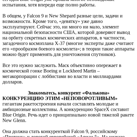
испытания, хотя впереди еще полно работы.
В общем, у Falcon 9 и New Shepard разные цели, задачи и
возможности. Кроме того, «девятку» уже давно
эксплуатируют. Сейчас это, ни много ни мало, элемент
национальной безопасности США, которой доверяют вывод
на орбиту секретных космических аппаратов, в частности,
загадочного космоплана X-37 (многие эксперты даже считают
его «прообразом боевого космолета»; в теории такие аппараты
можно будет применять для уничтожения спутников).
Все это нужно заслужить. Маск объективно опережает в
космической гонке Boeing и Lockheed Martin –
мегакорпорации с лоббистами во власти и миллиардами
долларов.
Знакомьтесь, конкурент «Фалькона»
КОНКУРЕНЦИЮ ЭТИМ «НЕПОВОРОТЛИВЫМ»
гигантам ракетостроения начали составлять молодые и
амбициозные коллективы. А конкуренцию SpaceX составит
Blue Origin. Речь идет о принципиально новой тяжелой ракете
New Glenn.
Она должна стать конкуренткой Falcon 9, российскому
«Протону» и дорогой европейской «Ариан 5». На низкую