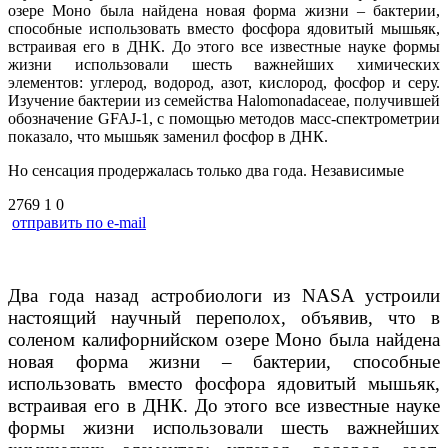
озере Моно была найдена новая форма жизни – бактерии,
способные использовать вместо фосфора ядовитый мышьяк,
встраивая его в ДНК. До этого все известные науке формы
жизни использовали шесть важнейших химических
элементов: углерод, водород, азот, кислород, фосфор и серу.
Изучение бактерии из семейства Halomonadaceae, получившей
обозначение GFAJ-1, с помощью методов масс-спектрометрии
показало, что мышьяк заменил фосфор в ДНК.
Но сенсация продержалась только два года. Независимые
2769
1
0
отправить по e-mail
Два года назад астробиологи из NASA устроили
настоящий научный переполох, объявив, что в
соленом калифорнийском озере Моно была найдена
новая форма жизни – бактерии, способные
использовать вместо фосфора ядовитый мышьяк,
встраивая его в ДНК. До этого все известные науке
формы жизни использовали шесть важнейших