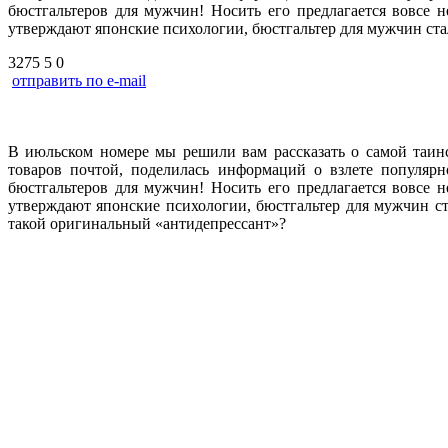
бюстгальтеров для мужчин! Носить его предлагается вовсе 
утверждают японские психологии, бюстгальтер для мужчин ст
3275
5
0
отправить по e-mail
В июльском номере мы решили вам рассказать о самой таинс
товаров почтой, поделилась информаций о взлете популярн
бюстгальтеров для мужчин! Носить его предлагается вовсе 
утверждают японские психологии, бюстгальтер для мужчин ст
такой оригинальный «антидепрессант»?