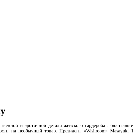
ку
твенной и эротичной детали женского гардероба - бюстгальт
ости на необычный товар. Президент «Wishroom» Masayuki Ts