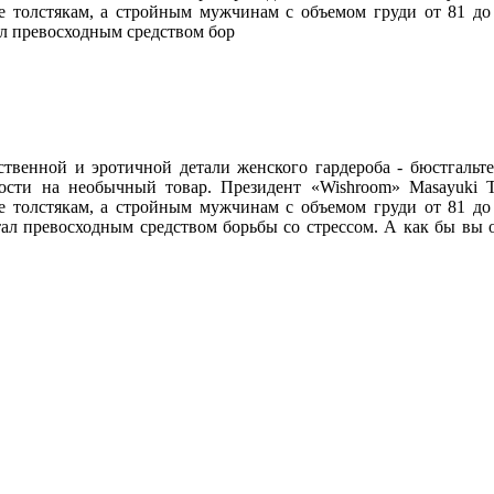
не толстякам, а стройным мужчинам с объемом груди от 81 до
ал превосходным средством бор
твенной и эротичной детали женского гардероба - бюстгальт
ости на необычный товар. Президент «Wishroom» Masayuki Ts
не толстякам, а стройным мужчинам с объемом груди от 81 до
ал превосходным средством борьбы со стрессом. А как бы вы 