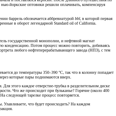
да нью-йоркские оптовики решили оплачивать, компенсируя
щении баррель обозначается аббревиатурой
bbl
, в которой первая
нные в оборот легендарной Standard oil of California.
тель государственной монополии, и нефтяной магнат
ую конденсацию. Потом процесс можно повторить, добиваясь
ортрета любого нефтеперерабатывающего завода (НПЗ), с тем
вается до температуры 350–390 °С, так что в колонну попадает
через которые пары поднимаются вверх.
 Для этого каждое отверстие-трубка в разделительном диске
кости. Что же происходит при бульканье? Горячие (около 400
. На следующей тарелке процесс повторяется.
. Улавливаете, что будет происходить? На каждом
ракция.