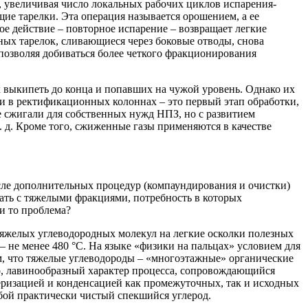
, увеличивая число локальных рабочих циклов испарения-
ие тарелки. Эта операция называется орошением, а ее
е действие – повторное испарение – возвращает легкие
ных тарелок, сливающиеся через боковые отводы, снова
позволяя добиваться более четкого фракционирования
х выкипеть до конца и попавших на чужой уровень. Однако их
ти в ректификационных колоннах – это первый этап обработки,
ше сжигали для собственных нужд НПЗ, но с развитием
. д. Кроме того, сжиженные газы применяются в качестве
осле дополнительных процедур (компаундирования и очистки)
лать с тяжелыми фракциями, потребность в которых
и то проблема?
яжелых углеводородных молекул на легкие осколки полезных
 – не менее 480 °С. На языке «физики на пальцах» условием для
м, что тяжелые углеводороды – «многоэтажные» органические
о, лавинообразный характер процесса, сопровождающийся
еризацией и конденсацией как промежуточных, так и исходных
обой практически чистый спекшийся углерод.