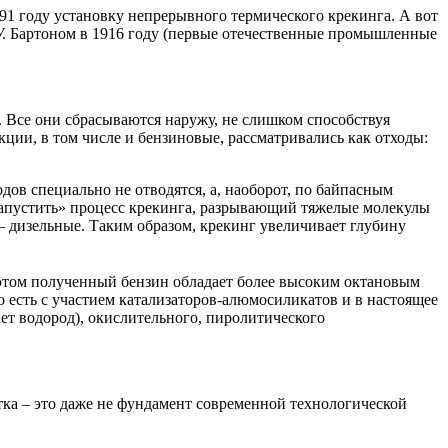
91 году установку непрерывного термического крекинга. А вот
. Бартоном в 1916 году (первые отечественные промышленные
й. Все они сбрасываются наружу, не слишком способствуя
ции, в том числе и бензиновые, рассматривались как отходы:
дов специально не отводятся, а, наоборот, по байпасным
«запустить» процесс крекинга, разрывающий тяжелые молекулы
– дизельные. Таким образом, крекинг увеличивает глубину
и этом полученный бензин обладает более высоким октановым
о есть с участием катализаторов-алюмосиликатов и в настоящее
ет водород), окислительного, пиролитического
тка – это даже не фундамент современной технологической