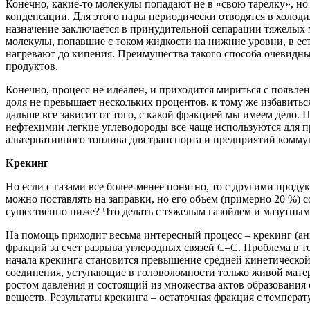
Конечно, какие-то молекулы попадают не в «свою тарелку», н
конденсации. Для этого пары периодически отводятся в холоди
назначение заключается в принудительной сепарации тяжелых 
молекулы, попавшие с током жидкости на нижние уровни, в ест
нагревают до кипения. Преимущества такого способа очевидны
продуктов.
Конечно, процесс не идеален, и приходится мириться с появле
доля не превышает нескольких процентов, к тому же избавитьс
дальше все зависит от того, с какой фракцией мы имеем дело.
нефтехимии легкие углеводороды все чаще используются для пр
альтернативного топлива для транспорта и предприятий коммун
Крекинг
Но если с газами все более-менее понятно, то с другими про
можно поставлять на заправки, но его объем (примерно 20 %) 
существенно ниже? Что делать с тяжелым газойлем и мазутным 
На помощь приходит весьма интересный процесс – крекинг (ан
фракций за счет разрыва углеродных связей C–C. Проблема в то
начала крекинга становится превышение средней кинетической
соединения, уступающие в головоломности только живой матер
ростом давления и состоящий из множества актов образования
веществ. Результаты крекинга – остаточная фракция с темпера