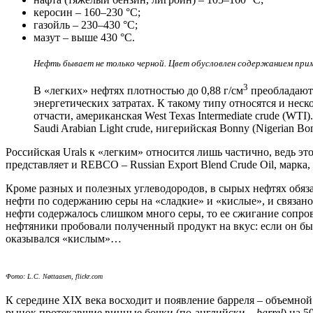
керосин – 160–230 °С;
газойль – 230–430 °С;
мазут – выше 430 °С.
Нефть бывает не только черной. Цвет обусловлен содержанием прим
3
В «легких» нефтях плотностью до 0,88 г/см
преобладают
энергетических затратах. К такому типу относятся и нес
отчасти, американская West Texas Intermediate crude (W
Saudi Arabian Light crude, нигерийская Bonny (Nigerian Bo
Российская Urals к «легким» относится лишь частично, ведь эт
представляет и REBCO – Russian Export Blend Crude Oil, марка
Кроме разных и полезных углеводородов, в сырых нефтях обяза
нефти по содержанию серы на «сладкие» и «кислые», и связано
нефти содержалось слишком много серы, то ее сжигание сопр
нефтяники пробовали полученный продукт на вкус: если он бы
оказывался «кислым»…
Фото: L.C. Nøttaasen, flickr.com
К середине XIX века восходит и появление барреля – объемной
рынок протекавшие винные бочки (по-английски –
barrel
) на 5