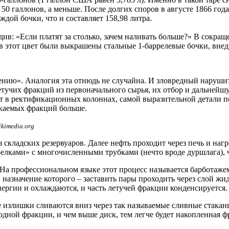
е
50 галлонов
, а меньше. После долгих споров в августе 1866 го
ждой бочки, что и составляет 158,98 литра.
див: «Если платят за столько, зачем наливать больше?» В сокра
в этот цвет были выкрашены стальные 1-баррелевые бочки, внедре
ению». Аналогия эта отнюдь не случайна. И зловредный наруши
тучих фракций из первоначального сырья, их отбор и дальнейш
т в ректификационных колоннах, самой выразительной детали п
екаемых фракций больше.
kimedia.org
кладских резервуаров. Далее нефть проходит через печь и нагре
релками» с многочисленными трубками (нечто вроде дуршлага), 
а профессиональном языке этот процесс называется барботажем.
назначение которого – заставить пары проходить через слой жид
энергии и охлаждаются, и часть летучей фракции конденсируется
 излишки сливаются вниз через так называемые сливные стаканы
одной фракции, и чем выше диск, тем легче будет накопленная ф