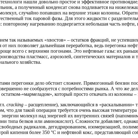
о технологи нашли довольно простое и эффективное противоядие
льник, а полученный конденсат снова подливается на нижележащ
молекул, случайно попавших на верхние этажи колонны. Обратно
ественный ток паровой фазы. Для этого жидкости с разделитель
: повторному нагреванию подвергается небольшая часть нефти, 
нием так называемых «хвостов» – остатков фракций, не успевши
я от них позволяет дальнейшая переработка, ведь перегонка неф
 Проще всего с верхними погонами. Это нефтяные газы: их рань
оизводства пластмасс, аэрозолей, синтетических материалов и т
ального хозяйства.
дуктами перегонки дело обстоит сложнее. Прямогонный бензин п
совершенно не сообразуется с потребностями рынка. А что же де
остатком-«мармеладом», который просто откачать из колонны – 
гл.
c
racking
– расщепление), заключающийся в «раскалывании» т
м, что для такой операции требуется очень высокая температура
 энергии молекул над энергией их внутренних связей (напомни
ии типа белков или аминокислот). Сложности добавляет, однак
 свободных радикалов, дегидрированием, изомеризацией, полим
турой кипения более 350 °C и нефтяной кокс, представляющий с