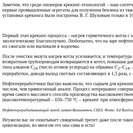
Заметим, что среди пионеров крекинг-технологий – наш сооте
первые промышленные агрегаты для получения бензина из тя
установки крекинга были построены В. Г. Шуховым только в 19
Первый этап крекинг-процесса – нагрев герметичного котла с 
экологическому благополучию. Любопытно, что на заре нефтеп
их сжигали или выливали в водоемы.
После очистки мазута нагрев котла усиливается, и температура
возвратным трубопроводам возвращаются в котел, повышая давл
типа алканов С
(число атомов углерода) на обрывки С
–С
.
20
2
18
переработки, доводя выход светлых составляющих в 1,5 раза, с
Нефтепереработчики быстро выяснили, что сырьем для крекинг
числом, чем прямогонный аналог. Процесс непрерывно совершен
время самого массового способа производства высококачествен
(высокотемпературный – 650–750 °С – крекинг при атмосферно
Нефтеперерабатывающий завод, штат Вашингтон, США. Фото: Ed Ruttledg
Неужели вас не охватывает священный трепет даже после тако
цивилизации, во многом это она сама и есть!