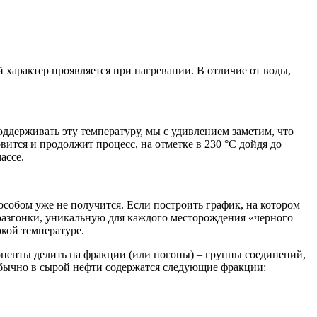
й характер проявляется при нагревании. В отличие от воды,
оддерживать эту температуру, мы с удивлением заметим, что
ится и продолжит процесс, на отметке в 230 °С дойдя до
ассе.
собом уже не получится. Если построить график, на котором
разгонки, уникальную для каждого месторождения «черного
кой температуре.
поненты делить на фракции (или погоны) – группы соединений,
бычно в сырой нефти содержатся следующие фракции: