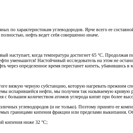
зных по характеристикам углеводородов. Ярче всего ее составно
полностью, нефть ведет себя совершенно иначе.
вый наступает, когда температура достигнет 65 °С. Продолжая п
ефти уменьшится! Настойчивый исследователь на этом не останов
ть через определенное время перестанет кипеть, убавившись в м
тоге вязкую черную субстанцию, которую нагревать прежним спо
ъемы испарившейся нефти, мы получим так называемую кривую 
ия с большим количеством атомов углерода кипят при более высо
различных углеводородов (и не только). Поэтому принято ее ком
емых границами кипения фракции или пределами выкипания. О
рой кипения ниже 32 °С;