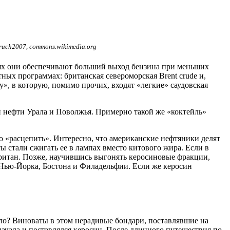
uch2007, commons.wikimedia.org
ях они обеспечивают больший выход бензина при меньших
ных программах: британская североморская Brent crude и,
у», в которую, помимо прочих, входят «легкие» саудовская
ой нефти Урала и Поволжья. Примерно такой же «коктейль»
о «расцепить». Интересно, что американские нефтяники делят
ы стали сжигать ее в лампах вместо китового жира. Если в
ритан. Позже, научившись выгонять керосиновые фракции,
 Нью-Йорка, Бостона и Филадельфии. Если же керосин
сло? Виноваты в этом нерадивые бондари, поставлявшие на
сначала и поставлялся керосин. После длинного путешествия по