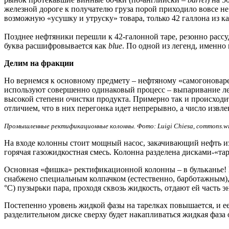
железной дороге к получателю груза порой приходило вовсе н
возможную «усушку и утруску» товара, только
42 галлона
из ка
Позднее нефтяники перешли к 42-галонной таре, резонно рассу
буква расшифровывается как
blue
. По одной из легенд, именно 
Делим на фракции
Но вернемся к основному предмету – нефтяному «самогоновар
используют совершенно одинаковый процесс – выпаривание ле
высокой степени очистки продукта. Примерно так и происходи
отличием, что в них перегонка идет непрерывно, а число извл
Промышленные ректификационные колонны. Фото: Luigi Chiesa, commons.wi
На входе колонны стоит мощный насос, закачивающий нефть из с
горячая газожидкостная смесь. Колонна разделена дисками-«та
Основная «фишка» ректификационной колонны – в бульканье! Н
снабжено специальным колпачком (естественно, барботажным), 
°С) пузырьки пара, проходя сквозь жидкость, отдают ей часть 
Постепенно уровень жидкой фазы на тарелках повышается, и ее
разделительном диске сверху будет накапливаться жидкая фаза 