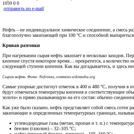
1059
0
0
отправить по e-mail
Нефть – не индивидуальное химическое соединение, а смесь ра
благополучно закипающей при 100 °С и способной выпариться 
Кривая разгонки
При нагревании сырая нефть закипает в несколько заходов. Пер
кипение спустя некоторое время… прекратится, а количество н
следующей ступени кипения. Как вы догадываетесь, и здесь неф
Сырая нефть. Фото: Nefronus, commons.wikimedia.org
Самые упорные достигнут отметок в 400 и 480 °С, получив в и
будут отмечаться температуры кипения и соответствующие об
золота» и прямо указывающую на его состав: обычно соединен
Как уже было сказано, нефть представляет собой смесь сотен 
закипающие в определенных температурных границах, называ
углеводородные газы (метан, пропан и т. п.) с температу
бензин (газолин) – 32–105 °С;
нафта (тяжелый бензин, лигроин) – 105–160 °С;