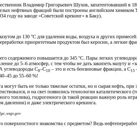
чественник Владимир Григорьевич Шухов, запатентовавший в 18
желых нефтяных фракций были построены английским химиком У
34 году на заводе «Советский крекинг» в Баку).
мазутом до 130 °C для удаления воды, воздуха и других примесе
ереработки приоритетным продуктом был керосин, а легкие фрак
 его содержимого повышается до 345 °C. Пары легких углеводоро
ение до 5–6 атмосфер, с тем чтобы не дать закипеть мазуту и 
 А углеводороды С
–С
– это и есть бензиновые фракции, а С
8
10
15
 40–45 до 55–60 %!
а могут быть не только тяжелые остатки, но и сырая нефть, пр
ствовался, и на свет появились технологии каталитического (т
ного топлива), гидрогенного (в такой реакции важную роль игра
м давлении) и даже электрического крекинга.
e, usgs.gov
го поверхностного знакомства с предметом? Ведь нефтеперерабо