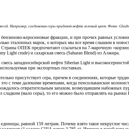
есей. Например, соединения серы придают нефти зеленый цвет. Фото: Glasbr
 бензиново-керосиновые фракции, и при прочих равных услови
колько эталонных марок, о которых мы все время слышим в новост
TI). Страны ОПЕК предпочитают ссылаться на 7-марочную «корзин
nny Light crude) и сахарская смесь (Saharan Blend) из Алжира.
о смесь западносибирской нефти Siberian Light и высокосернист
, используемая при экспортных поставках.
тельно присутствует сера, причем в соединениях, которые трудн
 это с теми далекими временами, когда пенсильванские колонист
овождалось отвратительным запахом, возмущавшим набожных пу
л сладким (мало серы), то его можно было отправлять на рынки
 единицы, равной 159 литрам. Почему взято такое некруглое чи
0-галлонов (
1 галлон
США равен
3,785 л
). Именно в такой таре 