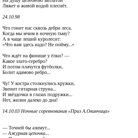
На душу целебною заплатой
Ляжет и живой водой плеснёт.
24.10.98
Что гонит нас сквозь дебри леса,
Когда мы мчим в ночную тьму?
А в чаще леший куролесит:
«Что вам здесь надо? Не пойму...»
Что ждёт на финише у ёлки? —
Какое злато-серебро?
И потом плачутся футболки,
Болит адамово ребро...
Чу! У костра столкнулись кружки,
Звенит гитарная струна...
И звёздочки в глазах подружки...
Нет, жизни далеко до дна!
14.10.03 Ночные соревнования «Приз А.Окинчица»
— Точней бы азимут...
— Ажурная цепочка...