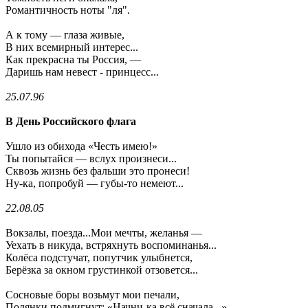
Романтичность ноты "ля".
А к тому — глаза живые,
В них всемирный интерес...
Как прекрасна ты Россия, —
Даришь нам невест - принцесс...
25.07.96
В День Российского флага
Ушло из обихода «Честь имею!»
Ты попытайся — вслух произнеси...
Сквозь жизнь без фальши это пронеси!
Ну-ка, попробуй — губы-то немеют...
22.08.05
Вокзалы, поезда...Мои мечты, желанья —
Уехать в никуда, встряхнуть воспоминанья...
Колёса подстучат, попутчик улыбнется,
Берёзка за окном грустинкой отзовется...
Сосновые боры возьмут мои печали,
Полянки подмигнут: «Начни-ка всё сначала...»