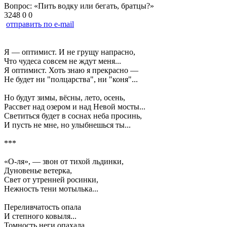
Вопрос: «Пить водку или бегать, братцы?»
3248
0
0
отправить по e-mail
Я — оптимист. И не грущу напрасно,
Что чудеса совсем не ждут меня...
Я оптимист. Хоть знаю я прекрасно —
Не будет ни "полцарства", ни "коня"...
Но будут зимы, вёсны, лето, осень,
Рассвет над озером и над Невой мосты...
Светиться будет в соснах неба просинь,
И пусть не мне, но улыбнешься ты...
***
«О-ля», — звон от тихой льдинки,
Дуновенье ветерка,
Свет от утренней росинки,
Нежность тени мотылька...
Переливчатость опала
И степного ковыля...
Томность неги опахала,