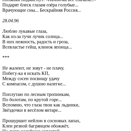
Подарят блеск глазам озёра голубые...
Врачующие сны... Бескрайняя Россия...
28.04.96
Люблю лукавые глаза,
Как из-за тучи лучик солнца...
В них нежность, радость и гроза,
Всевластье гейш, клинок японца...
***
Не жалеют, не зовут - не плачу.
Побегу-ка я искать КП,
Между сосен посвищу удачу
С компасом, с душою налегке...
Поплутаю по лесным тропинкам,
По болотам, по крутой горе...
Вспомню, что глаза твои как льдинки,
Звёздочки в весёлом янтаре...
Прошуршит нейлон в сосновых лапах,
Клен резной багрянцем обожжёт,