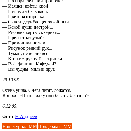
— По параллельной тропочке...
— Изящен кофты крой...
— Нет, если бы зимой...
— Цветная оторочка...
— Сквозь дерибас цепочкой шли...
— Какой души настрой...
— Рисовка карты скверная...
— Прелестная улыбка...
— Промоинка не там!...
— Рисунок редкий рук...
— Туман, не верно все...
— К таким рукам бы скрипка...
— Всё, финиш...Кофе,чай?
— Вы чудны, милый друг...
20.10.96.
Осень ушла. Снега летят, ложатся.
Вопрос: «Пить водку или бегать, братцы?»
6.12.05.
Фото:
Н.Андреев
Наш журнал ММ
Поддержать ММ