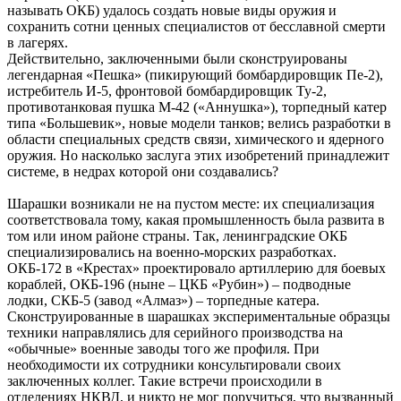
называть ОКБ) удалось создать новые виды оружия и
сохранить сотни ценных специалистов от бесславной смерти
в лагерях.
Действительно, заключенными были сконструированы
легендарная «Пешка» (пикирующий бомбардировщик Пе-2),
истребитель И-5, фронтовой бомбардировщик Ту-2,
противотанковая пушка М-42 («Аннушка»), торпедный катер
типа «Большевик», новые модели танков; велись разработки в
области специальных средств связи, химического и ядерного
оружия. Но насколько заслуга этих изобретений принадлежит
системе, в недрах которой они создавались?
Шарашки возникали не на пустом месте: их специализация
соответствовала тому, какая промышленность была развита в
том или ином районе страны. Так, ленинградские ОКБ
специализировались на военно-морских разработках.
ОКБ-172 в «Крестах» проектировало артиллерию для боевых
кораблей, ОКБ-196 (ныне – ЦКБ «Рубин») – подводные
лодки, СКБ-5 (завод «Алмаз») – торпедные катера.
Сконструированные в шарашках экспериментальные образцы
техники направлялись для серийного производства на
«обычные» военные заводы того же профиля. При
необходимости их сотрудники консультировали своих
заключенных коллег. Такие встречи происходили в
отделениях НКВД, и никто не мог поручиться, что вызванный