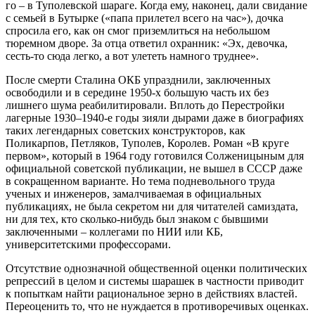
го – в Туполевской шараге. Когда ему, наконец, дали свидание
с семьей в Бутырке («папа прилетел всего на час»), дочка
спросила его, как он смог приземлиться на небольшом
тюремном дворе. За отца ответил охранник: «Эх, девочка,
сесть-то сюда легко, а вот улететь намного труднее».
После смерти Сталина ОКБ упразднили, заключенных
освободили и в середине 1950-х большую часть их без
лишнего шума реабилитировали. Вплоть до Перестройки
лагерные 1930–1940-е годы зияли дырами даже в биографиях
таких легендарных советских конструкторов, как
Поликарпов, Петляков, Туполев, Королев. Роман «В круге
первом», который в 1964 году готовился Солженицыным для
официальной советской публикации, не вышел в СССР даже
в сокращенном варианте. Но тема подневольного труда
ученых и инженеров, замалчиваемая в официальных
публикациях, не была секретом ни для читателей самиздата,
ни для тех, кто сколько-нибудь был знаком с бывшими
заключенными – коллегами по НИИ или КБ,
университетскими профессорами.
Отсутствие однозначной общественной оценки политических
репрессий в целом и системы шарашек в частности приводит
к попыткам найти рациональное зерно в действиях властей.
Переоценить то, что не нуждается в противоречивых оценках.