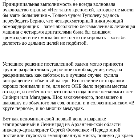
Принципиальная выполнимость не всегда волновала
руководство страны: «Нет таких крепостей, которые не могли
бы взять большевики». Только чудом Туполеву удалось
переубедить Берию, что четырехмоторный пикирующий
бомбардировщик – затея абсолютно бессмысленная: летающая
машина с четырьмя двигателями была бы слишком
громоздкой и не смогла бы не то что пикировать – хотя бы
долететь до дальних целей не подбитой.
Успешное решение поставленной задачи могло принести
группе разработчиков досрочное освобождение, неудача
расценивалась как саботаж и, в лучшем случае, сулила
возвращение в обычный лагерь. Его отличие от шарашки
хорошо понимали и те, для кого ОКБ было первым местом
отсидки, и особенно те, кто попал сюда после нескольких лет
Сибири или Магадана. Шок заключенного, попавшего в
шарашку из обычного лагеря, описан и в солженицынском «В
круге первом», и во многих мемуарах.
Вот как вспоминал свой первый день в шарашке
этапированный в Ленинград из Архангельской области
инженер-артиллерист Сергей Фомченко: «Передо мной
поставили глубокую эмалированную миску, полную до краев