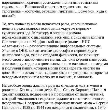
нарезанными горячими сосисками, политыми томатным
соусом. <…> В столовой я оказался единственным в
телогрейке – костюмы, рубашки, галстуки… Боже мой, куда я
попал?»
То, что поначалу могло показаться раем, через несколько
недель представлялось всего лишь «кругом первым»
гулаговского ада. Метафору в заглавии романа,
познакомившего с шарашками весь мир, придумали коллеги
Солженицына по Марфинской шараге (ныне – НИИ
«Автоматика»), разрабатывавшие шифровальные системы.
Ученые в ОКБ, как античные философы в первом круге
дантовского ада, уже не страдали физически, но покинуть
место своего заключения не могли. Да, они курили папиросы,
а не махорку, ходили в цивильном, а не в ватниках с номерами
и получали пайку, которой могли позавидовать многие на
воле. Но они оставались заложниками государства, которое по
неведомым причинам могло их и казнить, и миловать.
На свободе одних ждали, а других отчаялись ждать жены и
родители. Без них росли дети. Дочь Сергея Королева Наталья
хранит книжки, подаренные к праздникам от папы-летчика,
который «выполняет секретное задание и не может лично ее
поздравить». Поздравления на форзацах писала мама – Сергей
Павлович с 1938 по 1944 год находился в заключении, с 1940-