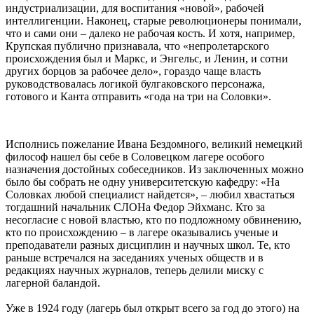
индустриализации, для воспитания «новой», рабочей
интеллигенции. Наконец, старые революционеры понимали,
что и сами они – далеко не рабочая кость. И хотя, например,
Крупская публично признавала, что «непролетарского
происхождения был и Маркс, и Энгельс, и Ленин, и сотни
других борцов за рабочее дело», гораздо чаще власть
руководствовалась логикой булгаковского персонажа,
готового и Канта отправить «года на три на Соловки».
Исполнись пожелание Ивана Бездомного, великий немецкий
философ нашел бы себе в Соловецком лагере особого
назначения достойных собеседников. Из заключенных можно
было бы собрать не одну университетскую кафедру: «На
Соловках любой специалист найдется», – любил хвастаться
тогдашний начальник СЛОНа Федор Эйхманс. Кто за
несогласие с новой властью, кто по подложному обвинению,
кто по происхождению – в лагере оказывались ученые и
преподаватели разных дисциплин и научных школ. Те, кто
раньше встречался на заседаниях ученых обществ и в
редакциях научных журналов, теперь делили миску с
лагерной баландой.
Уже в 1924 году (лагерь был открыт всего за год до этого) на