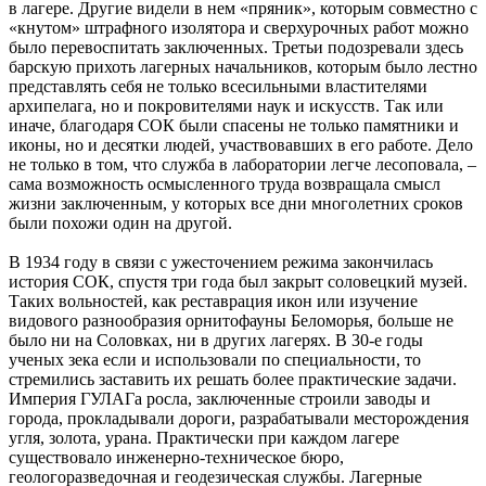
в лагере. Другие видели в нем «пряник», которым совместно с
«кнутом» штрафного изолятора и сверхурочных работ можно
было перевоспитать заключенных. Третьи подозревали здесь
барскую прихоть лагерных начальников, которым было лестно
представлять себя не только всесильными властителями
архипелага, но и покровителями наук и искусств. Так или
иначе, благодаря СОК были спасены не только памятники и
иконы, но и десятки людей, участвовавших в его работе. Дело
не только в том, что служба в лаборатории легче лесоповала, –
сама возможность осмысленного труда возвращала смысл
жизни заключенным, у которых все дни многолетних сроков
были похожи один на другой.
В 1934 году в связи с ужесточением режима закончилась
история СОК, спустя три года был закрыт соловецкий музей.
Таких вольностей, как реставрация икон или изучение
видового разнообразия орнитофауны Беломорья, больше не
было ни на Соловках, ни в других лагерях. В 30-е годы
ученых зека если и использовали по специальности, то
стремились заставить их решать более практические задачи.
Империя ГУЛАГа росла, заключенные строили заводы и
города, прокладывали дороги, разрабатывали месторождения
угля, золота, урана. Практически при каждом лагере
существовало инженерно-техническое бюро,
геологоразведочная и геодезическая службы. Лагерные