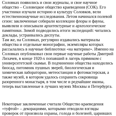
Соловках появились и свои журналы, и свое научное
общество – Соловецкое общество краеведения (СОК). Его
участники изучали историю и культуру Соловков, вели
естественнонаучные исследования. Летом начинался полевой
сезон: заключенные собирали коллекции флоры и фауны,
выявляли и описывали архитектурные и археологические
памятники. Зимой подводились итоги экспедиций: читались
доклады, устраивались диспуты.
Там же, на Соловках, регулярно издавались материалы
общества и отдельные монографии, экземпляры которых
рассылались в научные библиотеки «на материке». Именно на
Соловках опубликовал свои первые научные работы Дмитрий
Лихачев, в конце 1920-х попавший в лагерь прямиком с
университетской скамьи. В подчинении общества находились
биосад, питомник пушных зверей, биологическая и
химическая лаборатории, метеостанция и фотомастерская, а
также музей, в котором удалось сохранить сокровища
разоренного монастыря, в том числе и редчайшие иконы,
теперь выставленные в лучших музеях Москвы и Петербурга.
Некоторые заключенные считали Общество краеведения
«туфтой» – декорациями, которыми отводили взгляды
проверок от произвола охраны, голода и болезней, царивших