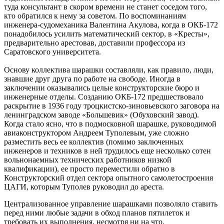
туда консультант в скором времени не станет соседом того,
кто обратился к нему за советом. По воспоминаниям
инженера-судомеханика Валентина Акулова, когда в ОКБ-172
понадобилось усилить математический сектор, в «Кресты»,
предварительно арестовав, доставили профессора из
Саратовского университета.
Основу коллектива шарашки составляли, как правило, люди,
знавшие друг друга по работе на свободе. Иногда в
заключении оказывались целые конструкторские бюро и
инженерные отделы. Созданию ОКБ-172 предшествовало
раскрытие в 1936 году троцкистско-зиновьевского заговора на
ленинградском заводе «Большевик» (Обуховский завод).
Когда стало ясно, что в подмосковной шарашке, руководимой
авиаконструктором Андреем Туполевым, уже сложно
разместить весь ее коллектив (помимо заключенных
инженеров и техников в ней трудилось еще несколько сотен
вольнонаемных технических работников низкой
квалификации), ее просто переместили обратно в
Конструкторский отдел сектора опытного самолетостроения
ЦАГИ, которым Туполев руководил до ареста.
Централизованное управление шарашками позволяло ставить
перед ними любые задачи в обход планов пятилеток и
требовать их выполнения, несмотря ни на что.