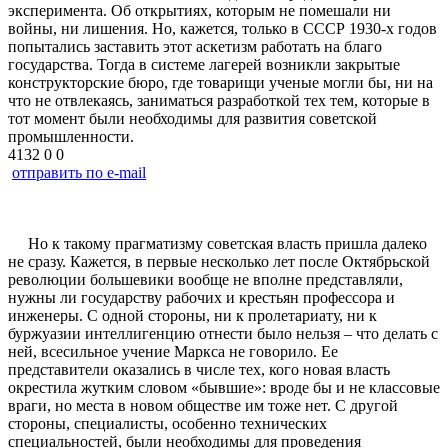
эксперимента. Об открытиях, которым не помешали ни
войны, ни лишения. Но, кажется, только в СССР 1930-х годов
попытались заставить этот аскетизм работать на благо
государства. Тогда в системе лагерей возникли закрытые
конструкторские бюро, где товарищи ученые могли бы, ни на
что не отвлекаясь, заниматься разработкой тех тем, которые в
тот момент были необходимы для развития советской
промышленности.
4132
0
0
отправить по e-mail
Но к такому прагматизму советская власть пришла далеко
не сразу. Кажется, в первые несколько лет после Октябрьской
революции большевики вообще не вполне представляли,
нужны ли государству рабочих и крестьян профессора и
инженеры. С одной стороны, ни к пролетариату, ни к
буржуазии интеллигенцию отнести было нельзя – что делать с
ней, всесильное учение Маркса не говорило. Ее
представители оказались в числе тех, кого новая власть
окрестила жутким словом «бывшие»: вроде бы и не классовые
враги, но места в новом обществе им тоже нет. С другой
стороны, специалисты, особенно технических
специальностей, были необходимы для проведения