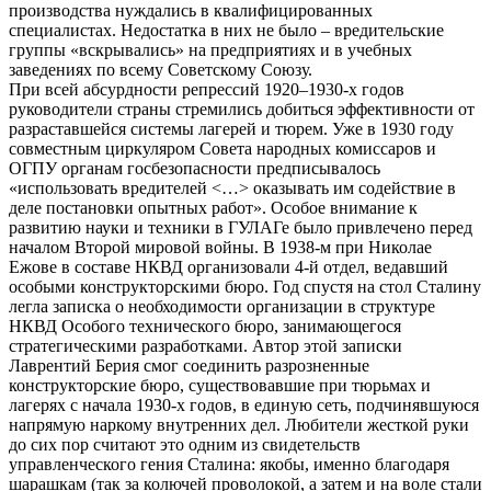
производства нуждались в квалифицированных
специалистах. Недостатка в них не было – вредительские
группы «вскрывались» на предприятиях и в учебных
заведениях по всему Советскому Союзу.
При всей абсурдности репрессий 1920–1930-х годов
руководители страны стремились добиться эффективности от
разраставшейся системы лагерей и тюрем. Уже в 1930 году
совместным циркуляром Совета народных комиссаров и
ОГПУ органам госбезопасности предписывалось
«использовать вредителей <…> оказывать им содействие в
деле постановки опытных работ». Особое внимание к
развитию науки и техники в ГУЛАГе было привлечено перед
началом Второй мировой войны. В 1938-м при Николае
Ежове в составе НКВД организовали 4-й отдел, ведавший
особыми конструкторскими бюро. Год спустя на стол Сталину
легла записка о необходимости организации в структуре
НКВД Особого технического бюро, занимающегося
стратегическими разработками. Автор этой записки
Лаврентий Берия смог соединить разрозненные
конструкторские бюро, существовавшие при тюрьмах и
лагерях с начала 1930-х годов, в единую сеть, подчинявшуюся
напрямую наркому внутренних дел. Любители жесткой руки
до сих пор считают это одним из свидетельств
управленческого гения Сталина: якобы, именно благодаря
шарашкам (так за колючей проволокой, а затем и на воле стали