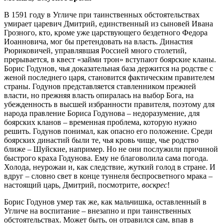
В 1591 году в Угличе при таинственных обстоятельствах
умирает царевич Дмитрий, единственный из сыновей Ивана
Грозного, кто, кроме уже царствующего бездетного Федора
Иоанновича, мог бы претендовать на власть. Династия
Рюриковичей, управлявшая Россией много столетий,
прерывается, в квест «займи трон» вступают боярские кланы.
Борис Годунов, чья доказательная база держится на родстве с
женой последнего царя, становится фактическим правителем
страны. Годунов представляется ставленником прежней
власти, но прежняя власть опиралась на выбор Бога, на
убежденность в высшей избранности правителя, поэтому для
народа правление Бориса Годунова – недоразумение, для
боярских кланов – временная проблема, которую нужно
решить. Годунов понимал, как опасно его положение. Среди
боярских династий были те, чья кровь чище, чье родство
ближе – Шуйские, например. Но не они послужили причиной
быстрого краха Годунова. Ему не благоволила сама погода.
Холода, неурожаи и, как следствие, жуткий голод в стране. И
вдруг – словно свет в конце туннеля беспросветного мрака –
настоящий царь, Дмитрий, посмотрите,
воскрес
!
Борис Годунов умер так же, как мальчишка, оставленный в
Угличе на воспитание – внезапно и при таинственных
обстоятельствах. Может быть, он отравился сам, впав в