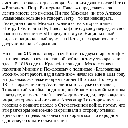
смотрит в зеркало заднего вида. Все, приходящие после Петра
– Елизавета, Петр, Екатерина, Павел – определяют свою
легитимность его именем. Ни про Михаила, ни про Алексея
Романовых больше не говорят. Петр – точка невозврата.
Екатерина ставит Медного всадника, на котором пишет
«Петру I Екатерина II», Павел на фоне слухов утверждает свое
родство памятником «Прадеду правнук». Национальный
лидер и национальный курс – на Петра, на формирование
дворянства, на реформацию.
Но начало XIX века возвращает Россию к двум старым мифам
– к внешнему врагу и к великой войне, потому что враг снова
здесь. В 1818 году на Красной площади в Москве ставят
памятник Минину и Пожарскому с подписью «Благодарная
Россия», хотя работа над памятником началась ещё в 1811 году
и продолжалась даже во время войны 1812 года. Почему в
1811? Поражение под Аустерлицем тогда уже состоялось,
Тильзитский мир был подписан, необходимость войны витала
в воздухе, а вместе с ней – необходимость идеи, перерождения
мира, исторической отсылки. Александр I с осторожностью
говорил о подвиге народа в Отечественной войне, потому что
эти разговоры неизбежно сворачивали в сторону отмены
крепостного права, но о чем он говорить мог – о народном
единстве, об опыте объединения.