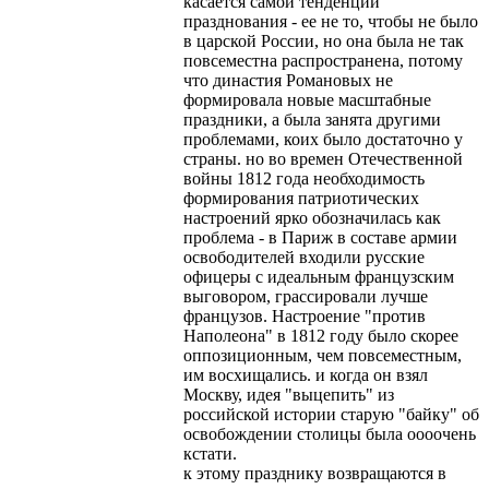
касается самой тенденции
празднования - ее не то, чтобы не было
в царской России, но она была не так
повсеместна распространена, потому
что династия Романовых не
формировала новые масштабные
праздники, а была занята другими
проблемами, коих было достаточно у
страны. но во времен Отечественной
войны 1812 года необходимость
формирования патриотических
настроений ярко обозначилась как
проблема - в Париж в составе армии
освободителей входили русские
офицеры с идеальным французским
выговором, грассировали лучше
французов. Настроение "против
Наполеона" в 1812 году было скорее
оппозиционным, чем повсеместным,
им восхищались. и когда он взял
Москву, идея "выцепить" из
российской истории старую "байку" об
освобождении столицы была оооочень
кстати.
к этому празднику возвращаются в