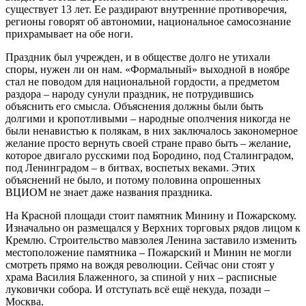
существует 13 лет. Ее раздирают внутренние противоречия,
регионы говорят об автономии, национальное самосознание
прихрамывает на обе ноги.
Праздник был учрежден, и в обществе долго не утихали
споры, нужен ли он нам. «Формальный» выходной в ноябре
стал не поводом для национальной гордости, а предметом
раздора – народу сунули праздник, не потрудившись
объяснить его смысла. Объяснения должны были быть
долгими и кропотливыми – народные ополчения никогда не
были ненавистью к полякам, в них заключалось закономерное
желание просто вернуть своей стране право быть – желание,
которое двигало русскими под Бородино, под Сталинградом,
под Ленинградом – в битвах, воспетых веками. Этих
объяснений не было, и потому половина опрошенных
ВЦИОМ не знает даже названия праздника.
На Красной площади стоит памятник Минину и Пожарскому.
Изначально он размещался у Верхних торговых рядов лицом к
Кремлю. Строительство мавзолея Ленина заставило изменить
местоположение памятника – Пожарский и Минин не могли
смотреть прямо на вождя революции. Сейчас они стоят у
храма Василия Блаженного, за спиной у них – расписные
луковички собора. И отступать всё ещё некуда, позади –
Москва.