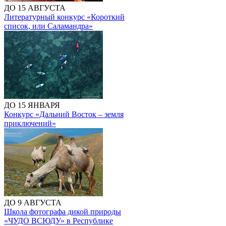
ДО 15 АВГУСТА
Литературный конкурс «Короткий
список, или Саламандра»
ДО 15 ЯНВАРЯ
Конкурс «Дальний Восток – земля
приключений»
ДО 9 АВГУСТА
Школа фотографа дикой природы
«ЧУДО ВСЮДУ» в Республике