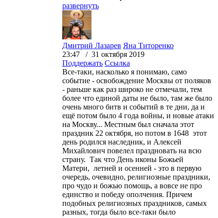
развернуть
Дмитрий Лазарев
Яна Титоренко
23:47 / 31 октября 2019
Поддержать
Ссылка
Все-таки, насколько я понимаю, само
событие - освобождение Москвы от поляков
- раньше как раз широко не отмечали, тем
более что единой даты не было, там же было
очень много битв и событий в те дни, да и
ещё потом было 4 года войны, и новые атаки
на Москву... Местным был сначала этот
праздник 22 октября, но потом в 1648 этот
день родился наследник, и Алексей
Михайлович повелел праздновать на всю
страну. Так что День иконы Божьей
Матери, летней и осенней - это в первую
очередь, очевидно, религиозные праздники,
про чудо и божью помощь, а вовсе не про
единство и победу ополчения. Причем
подобных религиозных праздников, самых
разных, тогда было все-таки было