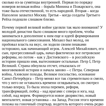
сколько из-за сумятицы внутренней. Первая по порядку
номеров великая война – борьба Минина и Пожарского, она
тоже была отечественной, то есть народной. Вторая – когда
Наполеон захватил Москву. Третья – когда солдаты Третьего
Рейха подошли слишком близко.
Почему первой великой войне уделяли так мало внимания? У
молодой династии было слишком много проблем, чтобы
заниматься в дополнение к ним еще и идеей формирования
национального самосознания. Михаил был молод, он
пробовал власть на вкус, он ходили своим пешками
осторожно, как начинающий игрок. Алексей Михайлович, его
сын, прогрессивный царь, начал фактически все петровские
реформы, но потом – как у Достоевского – в российскую
историю пришло имя, вытеснившее остальные. Петр I, Петр
Великий. Страна обнулила отсчет, отказалась от
многовековой истории и начала заново – с Петра. Северная
война, Азовские походы, Великое посольство, основание
Санкт-Петербурга – Петр менял все так стремительно и смело,
что у него не оставалось времени оглядываться, он смотрел
только вперед. То была эпоха перемен, реформ,
трансформаций, побед – над врагами с севера и юга, над
собой, над морем. Формируется новое дворянство, новый
менталитет, новая установка – на Запад. Россия этого времени
похожа на гоночный спорткар, водитель которого очень редко