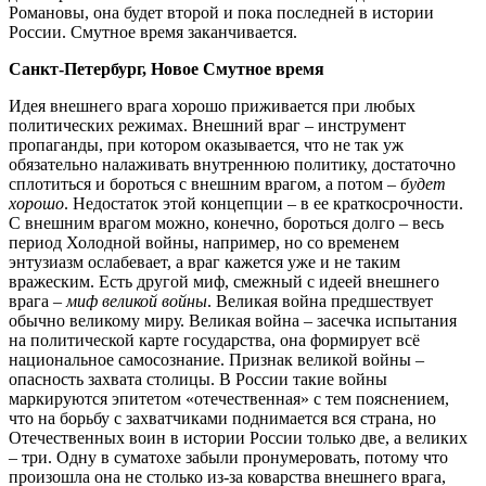
Романовы, она будет второй и пока последней в истории
России. Смутное время заканчивается.
Санкт-Петербург, Новое Смутное время
Идея внешнего врага хорошо приживается при любых
политических режимах. Внешний враг – инструмент
пропаганды, при котором оказывается, что не так уж
обязательно налаживать внутреннюю политику, достаточно
сплотиться и бороться с внешним врагом, а потом –
будет
хорошо
. Недостаток этой концепции – в ее краткосрочности.
С внешним врагом можно, конечно, бороться долго – весь
период Холодной войны, например, но со временем
энтузиазм ослабевает, а враг кажется уже и не таким
вражеским. Есть другой миф, смежный с идеей внешнего
врага –
миф великой войны
. Великая война предшествует
обычно великому миру. Великая война – засечка испытания
на политической карте государства, она формирует всё
национальное самосознание. Признак великой войны –
опасность захвата столицы. В России такие войны
маркируются эпитетом «отечественная» с тем пояснением,
что на борьбу с захватчиками поднимается вся страна, но
Отечественных воин в истории России только две, а великих
– три. Одну в суматохе забыли пронумеровать, потому что
произошла она не столько из-за коварства внешнего врага,