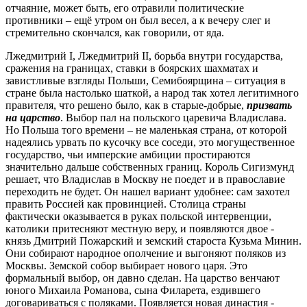
отчаяние, может быть, его отравили политические
противники – ещё утром он был весел, а к вечеру слег и
стремительно скончался, как говорили, от яда.
Лжедмитрий I, Лжедмитрий II, борьба внутри государства,
сражения на границах, ставки в боярских шахматах и
завистливые взгляды Польши, Семибоярщина – ситуация в
стране была настолько шаткой, а народ так хотел легитимного
правителя, что решено было, как в старые-добрые,
призвать
на царство
. Выбор пал на польского царевича Владислава.
Но Польша того времени – не маленькая страна, от которой
надеялись урвать по кусочку все соседи, это могущественное
государство, чьи имперские амбиции простираются
значительно дальше собственных границ. Король Сигизмунд
решает, что Владислав в Москву не поедет и в православие
переходить не будет. Он нашел вариант удобнее: сам захотел
править Россией как провинцией. Столица страны
фактически оказывается в руках польской интервенции,
католики притесняют местную веру, и появляются двое -
князь Дмитрий Пожарский и земский староста Кузьма Минин.
Они собирают народное ополчение и выгоняют поляков из
Москвы. Земской собор выбирает нового царя. Это
формальный выбор, он давно сделан. На царство венчают
юного Михаила Романова, сына Филарета, ездившего
договариваться с поляками. Появляется новая династия -