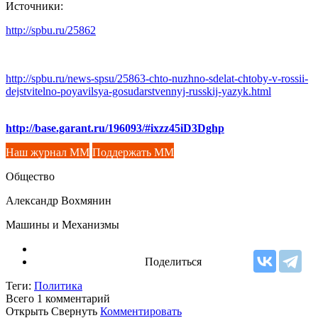
Источники:
http://spbu.ru/25862
http://spbu.ru/news-spsu/25863-chto-nuzhno-sdelat-chtoby-v-rossii-
dejstvitelno-poyavilsya-gosudarstvennyj-russkij-yazyk.html
http://base.garant.ru/196093/#ixzz45iD3Dghp
Наш журнал ММ
Поддержать ММ
Общество
Александр Вохмянин
Машины и Механизмы
Поделиться
Теги:
Политика
Всего 1
комментарий
Открыть
Свернуть
Комментировать