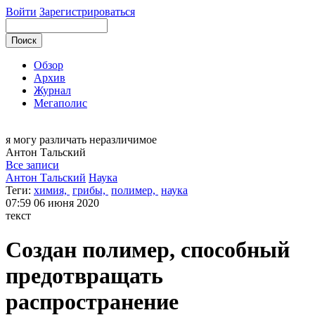
Войти
Зарегистрироваться
Обзор
Архив
Журнал
Мегаполис
я могу
различать неразличимое
Антон
Тальский
Все записи
Антон Тальский
Наука
Теги:
химия,
грибы,
полимер,
наука
07:59
06 июня 2020
текст
Создан полимер, способный
предотвращать
распространение