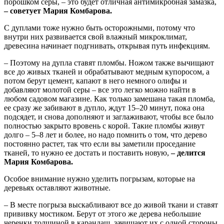
порошком серы, – это будет отличная антимикробная замазка,
– советует Мария Комбарова.
С дуплами тоже нужно быть осторожными, потому что
внутри них развивается свой влажный микроклимат,
древесина начинает подгнивать, открывая путь инфекциям.
– Поэтому на дупла ставят пломбы. Ножом также вычищают
все до живых тканей и обрабатывают медным купоросом, а
потом берут цемент, капают в него немного олифы и
добавляют молотой серы – все это легко можно найти в
любом садовом магазине. Как только замешана такая пломба,
ее сразу же забивают в дупло, ждут 15–20 минут, пока она
подсядет, и снова дополняют и заглаживают, чтобы все было
полностью закрыто вровень с корой. Такие пломбы живут
долго – 5–8 лет и более, но надо помнить о том, что дерево
постоянно растет, так что если вы заметили проседание
тканей, то нужно ее достать и поставить новую,
– делится
Мария Комбарова.
Особое внимание нужно уделить погрызам, которые на
деревьях оставляют животные.
– В месте погрыза выскабливают все до живой ткани и ставят
прививку мостиком. Берут от этого же дерева небольшие
черенки толщиной в карандаш, зачищают их с одной стороны,