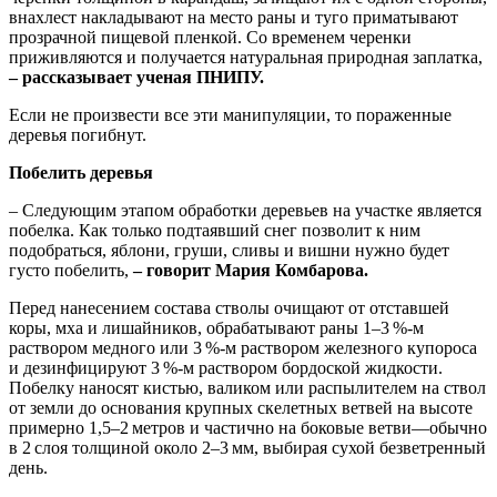
внахлест накладывают на место раны и туго приматывают
прозрачной пищевой пленкой. Со временем черенки
приживляются и получается натуральная природная заплатка,
– рассказывает ученая ПНИПУ.
Если не произвести все эти манипуляции, то пораженные
деревья погибнут.
Побелить деревья
– Следующим этапом обработки деревьев на участке является
побелка. Как только подтаявший снег позволит к ним
подобраться, яблони, груши, сливы и вишни нужно будет
густо побелить,
– говорит Мария Комбарова.
Перед нанесением состава стволы очищают от отставшей
коры, мха и лишайников, обрабатывают раны 1–3 %‑м
раствором медного или 3 %‑м раствором железного купороса
и дезинфицируют 3 %‑м раствором бордоской жидкости.
Побелку наносят кистью, валиком или распылителем на ствол
от земли до основания крупных скелетных ветвей на высоте
примерно 1,5–2 метров и частично на боковые ветви—обычно
в 2 слоя толщиной около 2–3 мм, выбирая сухой безветренный
день.