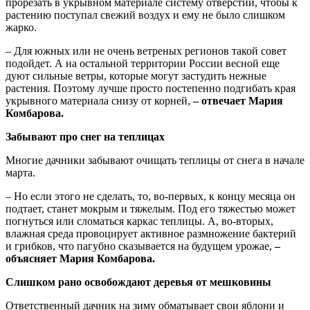
прорезать в укрывном материале систему отверстий, чтобы к
растению поступал свежий воздух и ему не было слишком
жарко.
– Для южных или не очень ветреных регионов такой совет
подойдет. А на остальной территории России весной еще
дуют сильные ветры, которые могут застудить нежные
растения. Поэтому лучше просто постепенно подгибать края
укрывного материала снизу от корней,
– отвечает Мария
Комбарова.
Забывают про снег на теплицах
Многие дачники забывают очищать теплицы от снега в начале
марта.
– Но если этого не сделать, то, во-первых, к концу месяца он
подтает, станет мокрым и тяжелым. Под его тяжестью может
погнуться или сломаться каркас теплицы. А, во-вторых,
влажная среда провоцирует активное размножение бактерий
и грибков, что пагубно сказывается на будущем урожае,
–
объясняет Мария Комбарова.
Слишком рано освобождают деревья от мешковины
Ответственный дачник на зиму обматывает свои яблони и