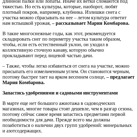
длинной палки или лопаты. Иначе их ветки сломаются под
тяжестью. Но есть культуры, которые, наоборот, любят
плотный покров, например, клубника. Излишки снега с
участка можно сбрасывать на нее – летом культура ответит
нам вспышкой урожая,
– рассказывает Мария Комбарова.
В такие многоснежные годы, как этот, рекомендуется
складировать снег по периметру участка таким образом,
чтобы, если есть естественный уклон, он уходил в
коллективную сточную канаву, которую обычно
прокладывают перед лицевой частью дачи.
– Также, чтобы легко избавиться от снега на участке, можно
присыпать его измельченным углем. Он становится черным,
поэтому быстрее тает на ярком весеннем солнце,
– предлагает
Мария Комбарова.
Запастись удобрениями и садовыми инструментами
В марте еще нет большого ажиотажа в садоводческих
магазинах, многие товары стоят дешевле, чем в разгар сезона,
поэтому сейчас самое время запастись предметами первой
необходимости для дачи. Прежде всего мы должны
позаботиться о наличии двух групп удобрений: минеральных
и азотсодержащих.