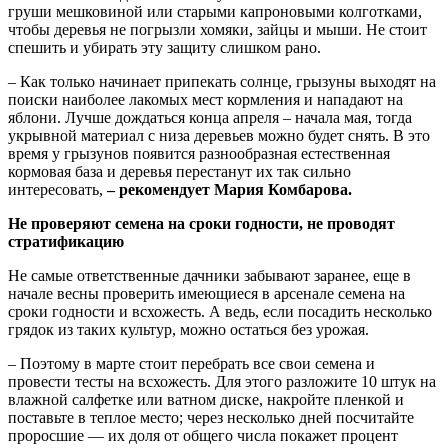
груши мешковиной или старыми капроновыми колготками,
чтобы деревья не погрызли хомяки, зайцы и мыши. Не стоит
спешить и убирать эту защиту слишком рано.
– Как только начинает припекать солнце, грызуны выходят на
поиски наиболее лакомых мест кормления и нападают на
яблони. Лучше дождаться конца апреля – начала мая, тогда
укрывной материал с низа деревьев можно будет снять. В это
время у грызунов появится разнообразная естественная
кормовая база и деревья перестанут их так сильно
интересовать,
– рекомендует Мария Комбарова.
Не проверяют семена на сроки годности, не проводят
стратификацию
Не самые ответственные дачники забывают заранее, еще в
начале весны проверить имеющиеся в арсенале семена на
сроки годности и всхожесть. А ведь, если посадить несколько
грядок из таких культур, можно остаться без урожая.
– Поэтому в марте стоит перебрать все свои семена и
провести тесты на всхожесть. Для этого разложите 10 штук на
влажной салфетке или ватном диске, накройте пленкой и
поставьте в теплое место; через несколько дней посчитайте
проросшие — их доля от общего числа покажет процент