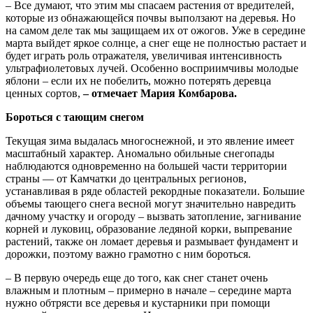
– Все думают, что этим мы спасаем растения от вредителей,
которые из обнажающейся почвы выползают на деревья. Но
на самом деле так мы защищаем их от ожогов. Уже в середине
марта выйдет яркое солнце, а снег еще не полностью растает и
будет играть роль отражателя, увеличивая интенсивность
ультрафиолетовых лучей. Особенно восприимчивы молодые
яблони – если их не побелить, можно потерять деревца
ценных сортов,
– отмечает Мария Комбарова.
Бороться с тающим снегом
Текущая зима выдалась многоснежной, и это явление имеет
масштабный характер. Аномально обильные снегопады
наблюдаются одновременно на большей части территории
страны — от Камчатки до центральных регионов,
устанавливая в ряде областей рекордные показатели. Большие
объемы тающего снега весной могут значительно навредить
дачному участку и огороду – вызвать затопление, загнивание
корней и луковиц, образование ледяной корки, выпревание
растений, также он ломает деревья и размывает фундамент и
дорожки, поэтому важно грамотно с ним бороться.
– В первую очередь еще до того, как снег станет очень
влажным и плотным – примерно в начале – середине марта
нужно обтрясти все деревья и кустарники при помощи