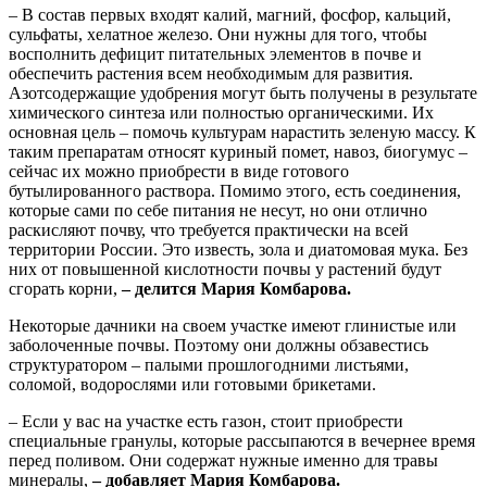
– В состав первых входят калий, магний, фосфор, кальций,
сульфаты, хелатное железо. Они нужны для того, чтобы
восполнить дефицит питательных элементов в почве и
обеспечить растения всем необходимым для развития.
Азотсодержащие удобрения могут быть получены в результате
химического синтеза или полностью органическими. Их
основная цель – помочь культурам нарастить зеленую массу. К
таким препаратам относят куриный помет, навоз, биогумус –
сейчас их можно приобрести в виде готового
бутылированного раствора. Помимо этого, есть соединения,
которые сами по себе питания не несут, но они отлично
раскисляют почву, что требуется практически на всей
территории России. Это известь, зола и диатомовая мука. Без
них от повышенной кислотности почвы у растений будут
сгорать корни,
– делится Мария Комбарова.
Некоторые дачники на своем участке имеют глинистые или
заболоченные почвы. Поэтому они должны обзавестись
структуратором – палыми прошлогодними листьями,
соломой, водорослями или готовыми брикетами.
– Если у вас на участке есть газон, стоит приобрести
специальные гранулы, которые рассыпаются в вечернее время
перед поливом. Они содержат нужные именно для травы
минералы,
– добавляет Мария Комбарова.