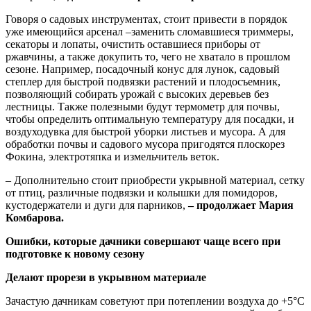
Говоря о садовых инструментах, стоит привести в порядок
уже имеющийся арсенал –заменить сломавшиеся триммеры,
секаторы и лопаты, очистить оставшиеся приборы от
ржавчины, а также докупить то, чего не хватало в прошлом
сезоне. Например, посадочный конус для лунок, садовый
степлер для быстрой подвязки растений и плодосъемник,
позволяющий собирать урожай с высоких деревьев без
лестницы. Также полезными будут термометр для почвы,
чтобы определить оптимальную температуру для посадки, и
воздуходувка для быстрой уборки листьев и мусора. А для
обработки почвы и садового мусора пригодятся плоскорез
Фокина, электротяпка и измельчитель веток.
– Дополнительно стоит приобрести укрывной материал, сетку
от птиц, различные подвязки и колышки для помидоров,
кустодержатели и дуги для парников,
– продолжает Мария
Комбарова.
Ошибки, которые дачники совершают чаще всего при
подготовке к новому сезону
Делают прорези в укрывном материале
Зачастую дачникам советуют при потеплении воздуха до +5°C