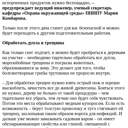
испорченных продуктов нужно беспощадно,
–
предупреждает ведущий инженер, ученый секретарь
кафедры «Охрана окружающей среды» ПНИПУ Мария
Комбарова.
Только после этого дача станет для вас безопасной и можно
будет переходить к другим подготовительным работам.
Обработать дупла и трещины
Как только снег подтает, и можно будет пробраться к деревьям
на участке – необходимо тщательно обработать все дупла,
морозобойные трещины и погрызы животных,
образовавшиеся за зиму. Это делают для того, чтобы
болезнетворные грибы трутовики не проросли внутри.
– Для обработки трещин нужно взять острый нож и хорошо
выскоблить, зачистить все до живой древесины. Бояться этого
не нужно, дереву не больно от такой процедуры – чем
тщательнее все убрать, тем лучше оно будет себя чувствовать.
Потом эти места обрабатывают медным купоросом. Если есть
возможность – берут толстую проволоку и туго стягивают ей
трещину, захлопывая таким образом ворота для инфекций. И
дальше уже можно замазывать садовым варом – он имеет
обеззараживающие свойства или глиной, смешанной с