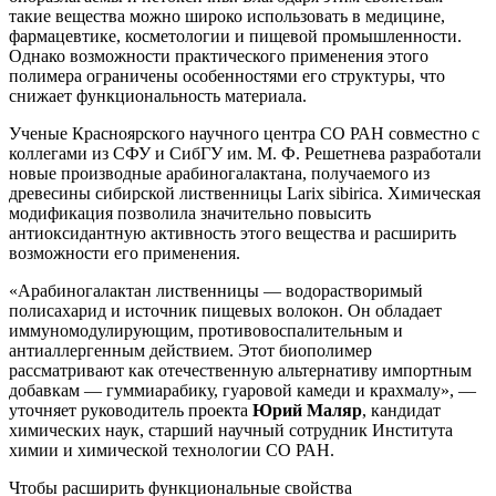
такие вещества можно широко использовать в медицине,
фармацевтике, косметологии и пищевой промышленности.
Однако возможности практического применения этого
полимера ограничены особенностями его структуры, что
снижает функциональность материала.
Ученые Красноярского научного центра СО РАН совместно с
коллегами из СФУ и СибГУ им. М. Ф. Решетнева разработали
новые производные арабиногалактана, получаемого из
древесины сибирской лиственницы Larix sibirica. Химическая
модификация позволила значительно повысить
антиоксидантную активность этого вещества и расширить
возможности его применения.
«Арабиногалактан лиственницы — водорастворимый
полисахарид и источник пищевых волокон. Он обладает
иммуномодулирующим, противовоспалительным и
антиаллергенным действием. Этот биополимер
рассматривают как отечественную альтернативу импортным
добавкам — гуммиарабику, гуаровой камеди и крахмалу», —
уточняет руководитель проекта
Юрий Маляр
, кандидат
химических наук, старший научный сотрудник Института
химии и химической технологии СО РАН.
Чтобы расширить функциональные свойства