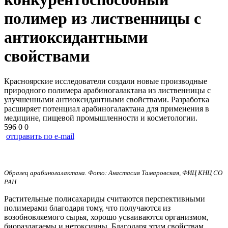
полимер из лиственницы с
антиоксидантными
свойствами
Красноярские исследователи создали новые производные
природного полимера арабиногалактана из лиственницы с
улучшенными антиоксидантными свойствами. Разработка
расширяет потенциал арабиногалактана для применения в
медицине, пищевой промышленности и косметологии.
596
0
0
отправить по e-mail
Образец арабиногалактана. Фото: Анастасия Тамаровская, ФИЦ КНЦ СО
РАН
Растительные полисахариды считаются перспективными
полимерами благодаря тому, что получаются из
возобновляемого сырья, хорошо усваиваются организмом,
биоразлагаемы и нетоксичны. Благодаря этим свойствам