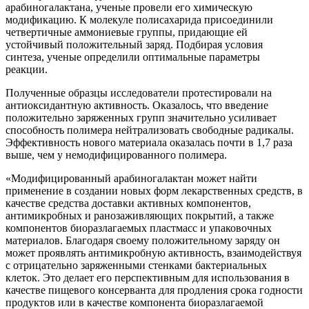
арабиногалактана, ученые провели его химическую
модификацию. К молекуле полисахарида присоединили
четвертичные аммониевые группы, придающие ей
устойчивый положительный заряд. Подбирая условия
синтеза, ученые определили оптимальные параметры
реакции.
Полученные образцы исследователи протестировали на
антиоксидантную активность. Оказалось, что введение
положительно заряженных групп значительно усиливает
способность полимера нейтрализовать свободные радикалы.
Эффективность нового материала оказалась почти в 1,7 раза
выше, чем у немодифицированного полимера.
«Модифицированный арабиногалактан может найти
применение в создании новых форм лекарственных средств, в
качестве средства доставки активных компонентов,
антимикробных и ранозаживляющих покрытий, а также
компонентов биоразлагаемых пластмасс и упаковочных
материалов. Благодаря своему положительному заряду он
может проявлять антимикробную активность, взаимодействуя
с отрицательно заряженными стенками бактериальных
клеток. Это делает его перспективным для использования в
качестве пищевого консерванта для продления срока годности
продуктов или в качестве компонента биоразлагаемой