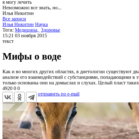
я могу
лечить
Невозможно все знать, но...
Илья
Никитин
Все записи
Илья Никитин
Наука
Теги:
Медицина,
Здоровье
15:21
03 ноября 2015
текст
Мифы о воде
Как и во многих других областях, в диетологии существуют дв
анализе его взаимодействий с субстанциями, попадающими в э
только основаны они на домыслах и слухах. Целый пласт таких
4920
0
0
отправить по e-mail