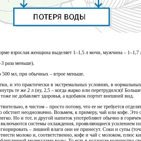
орме взрослая женщина выделяет 1–1,5 л мочи, мужчина – 1–1,7 л
–3 раза меньше).
о 500 мл, при обычных – втрое меньше.
сутки, и это практически в экстремальных условиях, в нормальны
нутрь те же 2 л (ну, 2,5 – когда жарко или перетрудился)! Боль
 тоже не добавляет здоровья, а вдобавок портит внешний вид.
ствительно, в чистом – просто потому, что ее не требуется отдел
о обстоит неоднозначно. Возьмем, к примеру, чай или кофе. Это 
легко. Но и тот, и другой напиток употребляют обычно в горяче
о включаются системы охлаждения, проявляющиеся усилением пото
гнорировать – лишней влаги они не принесут. Соки и супы (точне
нести молоко и, соответственно, кофе и чай с молоком, плюс к
облепленной молекулами воды. То есть в коллоиде количество с