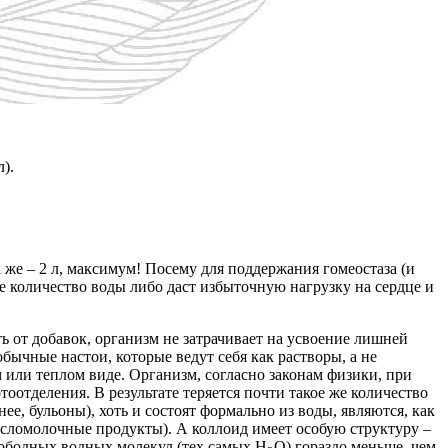
).
х же – 2 л, максимум! Посему для поддержания гомеостаза (и
шее количество воды либо даст избыточную нагрузку на сердце и
ять от добавок, организм не затрачивает на усвоение лишней
обычные настои, которые ведут себя как растворы, а не
м или теплом виде. Организм, согласно законам физики, при
отделения. В результате теряется почти такое же количество
е, бульоны), хоть и состоят формально из воды, являются, как
исломолочные продукты). А коллоид имеет особую структуру –
вободных водных молекул (тех самых Н
О) гораздо меньше, чем