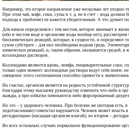
Например, это второе направление уже несколько лет упорно т
При этом чай, кофе, соки, супы и т. д. не в счет – вода долж
подхода к проблеме) не кажется убедительным. А что думает п
Для начала определимся с тем местом, которое занимает в жизн
(ибо в чистом виде в организме воды вообще нет), рассмотри
биохимических реакций, которые, в сущности, и определяют т
сухом субстрате – для них необходима водная среда. Элемента
химических реакций, и, таким образом, оказывается средой, в 
коллоидных растворов.
Коллоидами являются кровь, лимфа, пищеварительные соки, сп
только один момент: коллоидные растворы ведут себя иначе, н
смещение этого соотношения способно привести к значительным
На счастье, организм является на редкость устойчивой структу
благодаря этому высшему руководству изменить что-либо в ор
жажды, а при избытке начинаются либо форсированный диурез,
Но это – у здорового человека. При болезни же (которая есть
эндотоксинами) гомеостаз нарушается. Человек может впасть в 
регидратацию (насыщая организм влагой), во втором – дегидр
Во всех остальных случаях нормальное функционирование орган