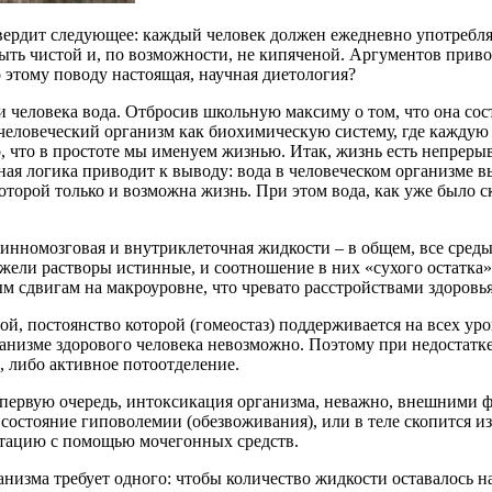
вердит следующее: каждый человек должен ежедневно употреблят
на быть чистой и, по возможности, не кипяченой. Аргументов при
о этому поводу настоящая, научная диетология?
и человека вода. Отбросив школьную максиму о том, что она сос
м человеческий организм как биохимическую систему, где кажду
о, что в простоте мы именуем жизнью. Итак, жизнь есть непрер
рная логика приводит к выводу: вода в человеческом организме 
которой только и возможна жизнь. При этом вода, как уже было с
инномозговая и внутриклеточная жидкости – в общем, все среды
ежели растворы истинные, и соотношение в них «сухого остатка
 сдвигам на макроуровне, что чревато расстройствами здоровья
рой, постоянство которой (гомеостаз) поддерживается на всех у
ганизме здорового человека невозможно. Поэтому при недостатк
 либо активное потоотделение.
, в первую очередь, интоксикация организма, неважно, внешними
состояние гиповолемии (обезвоживания), или в теле скопится из
атацию с помощью мочегонных средств.
изма требует одного: чтобы количество жидкости оставалось на