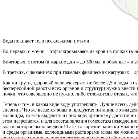
Вода покидает тело несколькими путями.
Во-первых, с мочой – отфильтровываясь из крови в почках (в н
Во-вторых, с потом (в жаркие дни – до 500 мл, в обычные – в 2
В-третьих, с дыханием: при тяжелых физических нагрузках – д
Как ни крути, здоровый человек теряет не более 2,5 л воды в 
бесперебойной работы всех органов и структур) нужно ввести в
почки, что совершенно не нужно, либо отложится в отеках, что
Теперь о том, в каком виде воду употреблять. Лучше всего, дей
энергии. Что же касается воды в продуктах питания, с этим дел
коллоиды, то есть выделить из них воду организму достаточно 
этом нагревается, и для восстановления гомеостаза немедленн
влаги, которое было введено! Так что горячие напитки можно и
и среды организма, коллоидными растворами (сюда же можно от
он состоит из мицелл, полимолекулярной основы субстанции, 