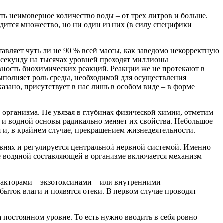
ь неимоверное количество воды – от трех литров и больше.
водится множество, но ни один из них (в силу специфики
тавляет чуть ли не 90 % всей массы, как заведомо некорректную
ю секунду на тысячах уровней проходят миллионы
ывность биохимических реакций. Реакции же не протекают в
выполняет роль среды, необходимой для осуществления
казано, присутствует в нас лишь в особом виде – в форме
 организма. Не увязая в глубинах физической химии, отметим
» и водной основы радикально меняет их свойства. Небольшое
 и, в крайнем случае, прекращением жизнедеятельности.
ровнях и регулируется центральной нервной системой. Именно
е водяной составляющей в организме включается механизм
 факторами – экзотоксинами – или внутренними –
быток влаги и появятся отеки. В первом случае проводят
 постоянном уровне. То есть нужно вводить в себя ровно