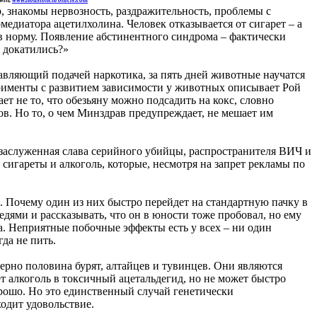
р, знакомы нервозность, раздражительность, проблемы с
диатора ацетилхолина. Человек отказывается от сигарет – а
 в норму. Появление абстинентного синдрома – фактически
 докатились?»
равляющий подачей наркотика, за пять дней животные научатся
перименты с развитием зависимости у животных описывает Рой
 не то, что обезьяну можно подсадить на кокс, словно
ов. Но то, о чем Минздрав предупреждает, не мешает им
т заслуженная слава серийного убийцы, распространителя ВИЧ и
 сигареты и алкоголь, которые, несмотря на запрет рекламы по
. Почему один из них быстро перейдет на стандартную пачку в
седями и рассказывать, что он в юности тоже пробовал, но ему
а. Неприятные побочные эффекты есть у всех – ни один
да не пить.
рно половина бурят, алтайцев и тувинцев. Они являются
т алкоголь в токсичный ацетальдегид, но не может быстро
хорошо. Но это единственный случай генетически
одит удовольствие.