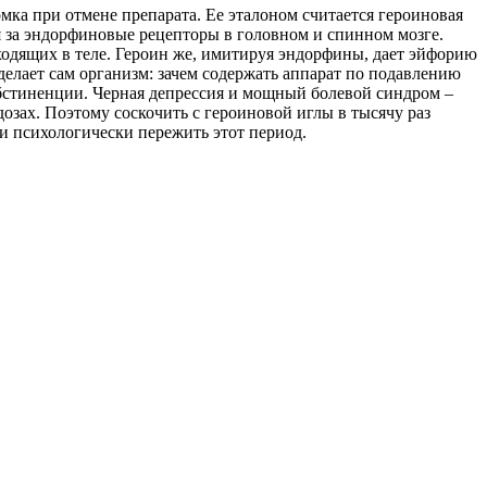
мка при отмене препарата. Ее эталоном считается героиновая
я за эндорфиновые рецепторы в головном и спинном мозге.
одящих в теле. Героин же, имитируя эндорфины, дает эйфорию
делает сам организм: зачем содержать аппарат по подавлению
 абстиненции. Черная депрессия и мощный болевой синдром –
 дозах. Поэтому соскочить с героиновой иглы в тысячу раз
 и психологически пережить этот период.