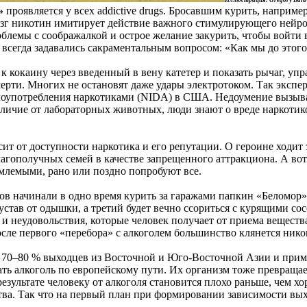
»
проявляется у всех addictive drugs. Бросавшим курить, наприме
зг никотин имитирует действие важного стимулирующего нейроме
облемы с соображалкой и острое желание закурить, чтобы войти
 всегда задавались сакраментальным вопросом: «Как мы до этого
к кокаину через введенный в вену катетер и показать рычаг, уп
смерти. Многих не остановят даже удары электротоком. Так экс
лоупотребления наркотиками (NIDA) в США. Недоумение вызывает
отличие от лабораторных животных, люди знают о вреде наркотик
исит от доступности наркотика и его репутации. О героине ходи
лагополучных семей в качестве запрещенного аттракциона. А вот
млемыми, рано или поздно попробуют все.
ков начинали в одно время курить за гаражами папкин «Беломор»
 устав от одышки, а третий будет вечно ссориться с курящими со
и неудовольствия, которые человек получает от приема веществ
ле первого «перебора» с алкоголем большинство клянется никог
 70–80 % выходцев из Восточной и Юго-Восточной Азии и приме
ть алкоголь по европейскому пути. Их организм тоже превращае
результате человеку от алкоголя становится плохо раньше, чем 
ва. Так что на первый план при формировании зависимости вых