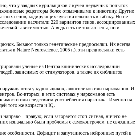
стно, что у заядлых курильщиков с кучей неудачных попыток
тилхолиновые рецепторы более отзывчивыми к никотину. Другие
разных генов, кодирующих чувствительность к табаку. Но не
исследовании насчитали 220 вариантов генов, ассоциированных
тической зависимостью. А ведь есть не только гены, но и
рючок. Бывают только генетические предпосылки. Их всегда
тья в Nature Neuroscience, 2005 г.), эти предпосылки есть
трировали ученые из Центра клинических исследований
людей, зависимых от стимуляторов, а также их сиблингов
обнаруживаются у курильщиков, алкоголиков или наркоманов. И
нтров. Во-вторых, в этих системах у наркоманов есть
исимости или следствием употребления наркотика. Именно на
ей того же возраста и IQ.
и направо – правую; если загорается стоп-сигнал, ничего не
у них изначально были проблемы с самоконтролем, не связанные
щие особенности. Дефицит и запутанность нейронных путей в