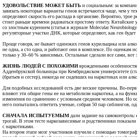
УДОВОЛЬСТВИЕ МОЖЕТ БЫТЬ
и социальным: за компани
завязать некоторые варианты генов встречаются чаще, чем у т
определяют скорость его распада в организме. Вероятно, трое
стоит раньше времени радоваться простому ответу. Китайские
со злостным курением (статья в журнале Molecular Neurobiology
регуляторные участки ДНК, которые определяют, как ген будет 
Проще говоря, не бывает одиноких генов курильщика или алко
не одна, а сто одна, и работают они в комплексе. По оценкам и
только у 30–60 % зависимых. Остальные сделали все сами, вот 
ЖИЗНЬ ЛЮДЕЙ С ПОХОЖИМИ
врожденными особенностями
Адденбрукской больницы при Кембриджском университете (стать
(братьев и сестер), никогда не сидевших на наркотиках или алк
Для подобных исследований есть две веские причины. Во-перв
влияют эти общие гены не на метаболизм наркотика, а на фун
изменения по сравнению с условным средним человеком. Но ос
него попытались ответить ученые, собрав 50 пар сиблингов, од
СНАЧАЛА ИСПЫТУЕМЫМ
дали задание на самоконтроль: 
трогай. В этом тесте наркозависимые и родственники показали 
с наркотиками.
На втором этапе мозг участников изучили с помощью томограф