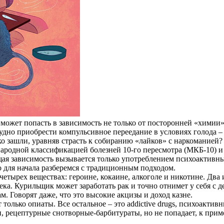
 может попасть в зависимость не только от посторонней «химии»
удно приобрести компульсивное переедание в условиях голода –
еко зашли, уравняв страсть к собиранию «лайков» с наркоманией
родной классификацией болезней 10-го пересмотра (МКБ-10) и
ая зависимость вызывается только употреблением психоактивных
для начала разберемся с традиционным подходом.
етырех веществах: героине, кокаине, алкоголе и никотине. Два и
а. Курильщик может заработать рак и точно отнимет у себя с де
. Говорят даже, что это высокие акцизы и доход казне.
ет только опиаты. Все остальное – это addictive drugs, психоак
, рецептурные снотворные-барбитураты, но не попадает, к прим