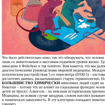
Что было действительно ново, так это обнаружить, что человек
лишь со значительным и массовым подъемом уровня жизни. Тр
зависание в Фейсбуке и так понятно. Вам кажется, что мы дал
диагностическими руководствами мировой медицины: Междуна
психическим расстройствам 5-го пересмотра (DSM-5) – настоящ
достаточно данных, расшатывающих старую терминологию. Но 
БОЛЬШИНСТВО ХИМИЧЕСКИ
зависимых людей сидят на ч
Никотин – потому что не влияет на социальные функции человек
детей не бросит. Алкоголь – по неясным историческим причинам
Медицина, во всяком случае западная, словом narcotics называ
и химическую зависимость. В эту категорию попадают никотин
говорят).