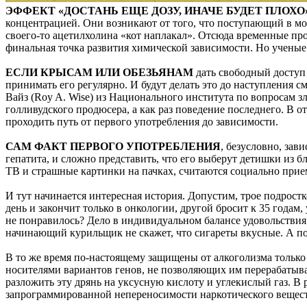
ЭФФЕКТ «ДОСТАНЬ ЕЩЕ ДОЗУ, ИНАЧЕ БУДЕТ ПЛОХО
концентрацией. Они возникают от того, что поступающий в мо
своего-то ацетилхолина «кот наплакал». Отсюда временные пр
финальная точка развития химической зависимости. Но ученые
ЕСЛИ КРЫСАМ ИЛИ ОБЕЗЬЯНАМ
дать свободный доступ 
принимать его регулярно. И будут делать это до наступления 
Вайз (Roy A. Wise) из Национального института по вопросам з
голливудского продюсера, а как раз поведение последнего. В 
проходить путь от первого употребления до зависимости.
САМ ФАКТ ПЕРВОГО УПОТРЕБЛЕНИЯ
, безусловно, зав
гепатита, и сложно представить, что его выберут детишки из б
ТВ и страшные картинки на пачках, считаются социально прие
И тут начинается интересная история. Допустим, трое подрост
день и закончит только в онкологии, другой бросит к 35 годам,
не понравилось? Дело в индивидуальном балансе удовольствия 
начинающий курильщик не скажет, что сигареты вкусные. А пос
В то же время по-настоящему защищены от алкоголизма только
носителями вариантов генов, не позволяющих им перерабатыва
разложить эту дрянь на уксусную кислоту и углекислый газ. В 
запрограммированной непереносимости наркотического вещест