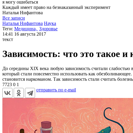
я могу
ошибаться
Каждый имеет право на безнаказанный эксперимент
Наталья
Нифантова
Все записи
Наталья Нифантова
Наука
Теги:
Медицина,
Здоровье
14:41
16 августа 2017
текст
Зависимость: что это такое и 
До середины XIX века любую зависимость считали слабостью в
который стали повсеместно использовать как обезболивающее.
становится наркоманом. Так зависимость стали считать болезн
7723
0
1
отправить по e-mail