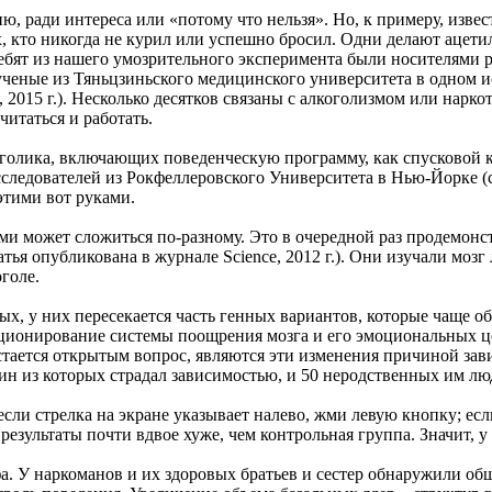
ю, ради интереса или «потому что нельзя». Но, к примеру, изве
ех, кто никогда не курил или успешно бросил. Одни делают аце
 ребят из нашего умозрительного эксперимента были носителями 
 ученые из Тяньцзиньского медицинского университета в одном 
, 2015 г.). Несколько десятков связаны с алкоголизмом или нарко
читаться и работать.
голика, включающих поведенческую программу, как спусковой к
сследователей из Рокфеллеровского Университета в Нью-Йорке (ста
этими вот руками.
 может сложиться по-разному. Это в очередной раз продемонс
я опубликована в журнале Science, 2012 г.). Они изучали мозг 
оголе.
ых, у них пересекается часть генных вариантов, которые чаще 
кционирование системы поощрения мозга и его эмоциональных це
тается открытым вопрос, являются эти изменения причиной зав
ин из которых страдал зависимостью, и 50 неродственных им люд
если стрелка на экране указывает налево, жми левую кнопку; есл
результаты почти вдвое хуже, чем контрольная группа. Значит, 
а. У наркоманов и их здоровых братьев и сестер обнаружили об