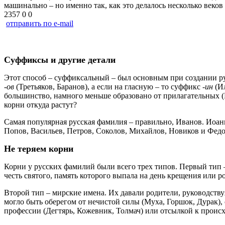
машинально – но именно так, как это делалось несколько веков 
2357
0
0
отправить по e-mail
Суффиксы и другие детали
Этот способ – суффиксальный – был основным при создании ру
-
ов
(Третьяков, Баранов),
а если на гласную – то суффикс
-
ин
(И
большинство, намного меньше образовано от прилагательных (
корни откуда растут?
Самая популярная русская фамилия – правильно, Иванов. Иоанн
Попов, Васильев, Петров, Соколов, Михайлов, Новиков и Федо
Не теряем корни
Корни у русских фамилий были всего трех типов. Первый тип –
честь святого, память которого выпала на день крещения или р
Второй тип – мирские имена. Их давали родители, руководствуя
могло быть оберегом от нечистой силы (Муха, Горшок, Дурак),
профессии (Дегтярь, Кожевник, Толмач) или отсылкой к проис