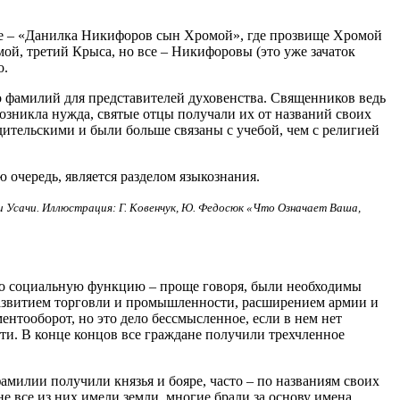
те – «Данилка Никифоров сын Хромой», где прозвище Хромой
ой, третий Крыса, но все – Никифоровы (это уже зачаток
о.
го фамилий для представителей духовенства. Священников ведь
озникла нужда, святые отцы получали их от названий своих
дительскими и были больше связаны с учебой, чем с религией
 очередь, является разделом языкознания.
ни Усачи. Иллюстрация: Г. Ковенчук, Ю. Федосюк «Что Означает Ваша,
ько социальную функцию – проще говоря, были необходимы
 развитием торговли и промышленности, расширением армии и
тооборот, но это дело бессмысленное, если в нем нет
ти. В конце концов все граждане получили трехчленное
милии получили князья и бояре, часто – по названиям своих
е все из них имели земли, многие брали за основу имена