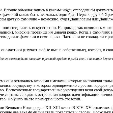
и. Вполне обычная запись в каком-нибудь стародавнем докумен
х фамилий могло быть несколько: один брат Первак, другой Хром
совсем другую фамилию – возможно, будет Даниловым или Данилк
 – они создавались искусственно. Например, так появилось мно
апион), мирские прозвища им давали редко. Когда в фамилиях в
детям давали фамилии в семинариях. Часто они не совпадали с ро
ономастики (изучает любые имена собственные), которая, в свою
Усачев может быть замешан и усатый предок, и рыба усач, и название дерев
время они оставались вторыми именами, которые выполняли тол
ались государству, в котором одновременно с ростом городов,
о. Всевозможные государственные учреждения вели свой докумен
че связаны с людьми, остро встал вопрос идентификации личнос
тво. Но ушло на это примерно шесть столетий.
и Великого Новгорода в XII–XIII веках. В XIV–XV столетиях фа
ующие два века фамилии стали появляться у дворян. Поскольку н