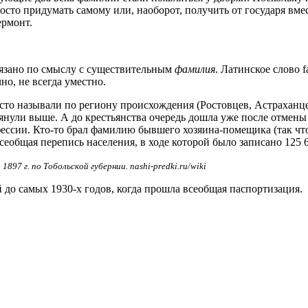
то придумать самому или, наоборот, получить от государя вмес
рмонт.
язано по смыслу с существительным
фамилия
. Латинское слово 
чно, не всегда уместно.
то называли по региону происхождения (Ростовцев, Астраханце
нули выше. А до крестьянства очередь дошла уже после отмены к
офессии. Кто-то брал фамилию бывшего хозяина-помещика (так ч
 всеобщая перепись населения, в ходе которой было записано 12
97 г. по Тобольской губернии. nashi-predki.ru/wiki
й до самых 1930-х годов, когда прошла всеобщая паспортизация.