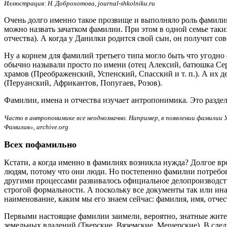
Иллюстрация: Н. Доброхотова, journal-shkolniku.ru
Очень долго именно такое прозвище и выполняло роль фамили
можно назвать зачатком фамилии. При этом в одной семье таки
отчества). А когда у Данилки родится свой сын, он получит 
Ну а корнем для фамилий третьего типа могло быть что угодно
обычно называли просто по имени (отец Алексий, батюшка Сер
храмов (Преображенский, Успенский, Спасский и т. п.). А их 
(Перуанский, Африкантов, Попугаев, Розов).
Фамилии, имена и отчества изучает антропонимика. Это раздел 
Часто в антропонимике все неоднозначно. Например, в появлении фамилии 
Фамилия», archive.org
Всех пофамильно
Кстати, а когда именно в фамилиях возникла нужда? Долгое 
людям, потому что они люди. Но постепенно фамилии потребов
другими процессами развивалось официальное делопроизводств
строгой формальности. А поскольку все документы так или ина
наименование, каким мы его знаем сейчас: фамилия, имя, отчес
Первыми настоящие фамилии заимели, вероятно, знатные жител
земельных владений (Тверские, Вяземские, Мещерские). В след