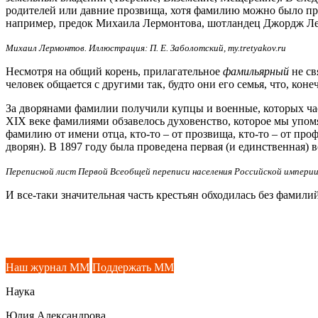
родителей или давние прозвища, хотя фамилию можно было прос
например, предок Михаила Лермонтова, шотландец Джордж Ле
Михаил Лермонтов. Иллюстрация: П. Е. Заболотский, my.tretyakov.ru
Несмотря на общий корень, прилагательное
фамильярный
не св
человек общается с другими так, будто они его семья, что, коне
За дворянами фамилии получили купцы и военные, которых час
XIX веке фамилиями обзавелось духовенство, которое мы упомя
фамилию от имени отца, кто-то – от прозвища, кто-то – от пр
дворян). В 1897 году была проведена первая (и единственная)
Переписной лист Первой Всеобщей переписи населения Российской империи 18
И все-таки значительная часть крестьян обходилась без фамили
Наш журнал ММ
Поддержать ММ
Наука
Юлия Александрова