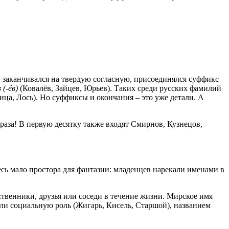
 заканчивался на твердую согласную, присоединялся суффикс
 (
-ё
в)
(Ковалёв, Зайцев, Юрьев). Таких среди русских фамилий
ца, Лось). Но суффиксы и окончания – это уже детали. А
раза! В первую десятку также входят Смирнов, Кузнецов,
сь мало простора для фантазии: младенцев нарекали именами в
ственники, друзья или соседи в течение жизни. Мирское имя
или социальную роль (Жигарь, Кисель, Старшой), названием