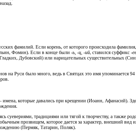
назад.
сских фамилий. Если корень, от которого происходила фамилия,
льин, Фомин)
.
Если в конце были
-
ь,
-
ц,
-
ий
,
ставился суффикс
-
ев
Гладких, Дубовский) или нарицательных существительных (Сини
ов на Руси было много, ведь в Святцах это имя упоминается 94 
ров.
 имена, которые давались при крещении (Иоанн, Афанасий). Зде
ождения.
сь суевериями, традициями или тягой к творчеству, а также род
 обычным прозвищем, которое дается за характер, внешний вид 
хождению (Пермяк, Татарин, Поляк).