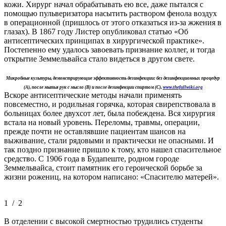
кожи. Хирург начал обрабатывать ею все, даже пытался с
помощью пульверизатора насытить раствором фенола воздух
в операционной (пришлось от этого отказаться из-за жжения в
глазах). В 1867 году Листер опубликовал статью «Об
антисептических принципах в хирургической практике».
Постепенно ему удалось завоевать признание коллег, и тогда
открытие Земмельвайса стало видеться в другом свете.
Микробные культуры, демонстрирующие эффективность дезинфекции: без дезинфекционных процедур
(А), после мытья рук с мысло (В) и после дезинфекции спиртом (С),
www.thefullwiki.org
Вскоре антисептические методы начали применять
повсеместно, и родильная горячка, которая свирепствовала в
больницах более двухсот лет, была побеждена. Вся хирургия
встала на новый уровень. Переломы, травмы, операции,
прежде почти не оставлявшие пациентам шансов на
выживание, стали рядовыми и практически не опасными. И
так поздно признание пришло к тому, кто нашел спасительное
средство. С 1906 года в Будапеште, родном городе
Земмельвайса, стоит памятник его героической борьбе за
жизни рожениц, на котором написано: «Спасителю матерей».
1
/
2
В отделении с высокой смертностью трудились студенты