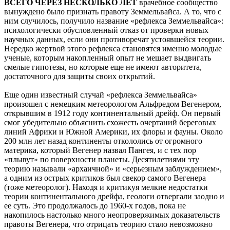
ВСЕГО ЧЕРЕЗ НЕСКОЛЬКО ЛЕТ
врачебное сообщество
вынуждено было признать правоту Земмельвайса. А то, что с
ним случилось, получило название «рефлекса Земмельвайса»:
психологически обусловленный отказ от проверки новых
научных данных, если они противоречат устоявшейся теории.
Нередко жертвой этого рефлекса становятся именно молодые
ученые, которым накопленный опыт не мешает выдвигать
смелые гипотезы, но которые еще не имеют авторитета,
достаточного для защиты своих открытий.
Еще один известный случай «рефлекса Земмельвайса»
произошел с немецким метеорологом Альфредом Вегенером,
открывшим в 1912 году континентальный дрейф. Он первый
смог убедительно объяснить схожесть очертаний береговых
линий Африки и Южной Америки, их флоры и фауны. Около
200 млн лет назад континенты откололись от огромного
материка, который Вегенер назвал Пангея, и с тех пор
«плывут» по поверхности планеты. Десятилетиями эту
теорию называли «архаичной» и «серьезным заблуждением»,
а одним из острых критиков был свекор самого Вегенера
(тоже метеоролог). Находя и критикуя мелкие недостатки
теории континентального дрейфа, геологи отвергали заодно и
ее суть. Это продолжалось до 1960-х годов, пока не
накопилось настолько много неопровержимых доказательств
правоты Вегенера, что отрицать теорию стало невозможно