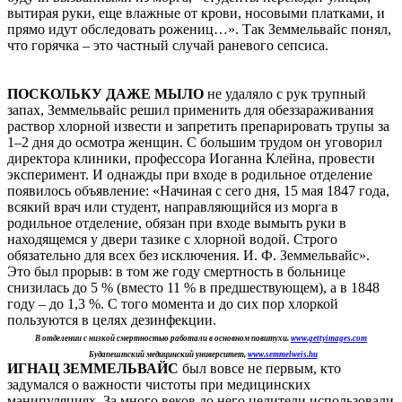
вытирая руки, еще влажные от крови, носовыми платками, и
прямо идут обследовать рожениц…». Так Земмельвайс понял,
что горячка – это частный случай раневого сепсиса.
ПОСКОЛЬКУ ДАЖЕ МЫЛО
не удаляло с рук трупный
запах, Земмельвайс решил применить для обеззараживания
раствор хлорной извести и запретить препарировать трупы за
1–2 дня до осмотра женщин. С большим трудом он уговорил
директора клиники, профессора Иоганна Клейна, провести
эксперимент. И однажды при входе в родильное отделение
появилось объявление: «Начиная с сего дня, 15 мая 1847 года,
всякий врач или студент, направляющийся из морга в
родильное отделение, обязан при входе вымыть руки в
находящемся у двери тазике с хлорной водой. Строго
обязательно для всех без исключения. И. Ф. Земмельвайс».
Это был прорыв: в том же году смертность в больнице
снизилась до 5 % (вместо 11 % в предшествующем), а в 1848
году – до 1,3 %. С того момента и до сих пор хлоркой
пользуются в целях дезинфекции.
В отделении с низкой смертностью работали в основном повитухи.
www.gettyimages.com
Будапештский медицинский университет,
www.semmelweis.hu
ИГНАЦ ЗЕММЕЛЬВАЙС
был вовсе не первым, кто
задумался о важности чистоты при медицинских
манипуляциях. За много веков до него целители использовали