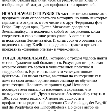
лечения, открыл причины чесотки (чесоточный клещ) и
изобрел водный матрац для профилактики пролежней.
ИГНАЦ НАЧАЛ ОТПРАВЛЯТЬ
частные письма коллегам с
предложениями опробовать его методику, но лишь некоторые
сделали это открыто, в том числе его друг Фердинанд фон
Гебра. Еще один врач, Густав Михаэлис, доверился
Земмельвайсу… и покончил с собой от потрясения, когда
смертность в его клинике резко упала. А остальные
игнорировали Земмельвайса. И когда срок его ординатуры
подошел к концу, Клейн не продлил контракт и приказал
прекратить «хлорные опыты» в учреждении.
ТОГДА ЗЕММЕЛЬВАЙС,
которому с трудом удалось найти
место в будапештской больнице св. Рохуса для нищих, стал
открыто обвинять врачей в убийственной практике и
твердолобости. Враги называли это «спекулятивным
буйством». Он писал статьи, выступал на конференциях и
даже на свои деньги организовал семинар по обучению
дезинфекции. Но никто не пришел туда! Немногие
последователи опасались насмешек и скрывали, что
пользуются хлоркой. Друзья помогли Земмельвайсу издать в
1861 году монографию «Этиология, сущность и
профилактика родильной горячки» (Die Aetiologie, der Begriff
und die Prophylaxis des Kindbettfiebers). Но снова автор не