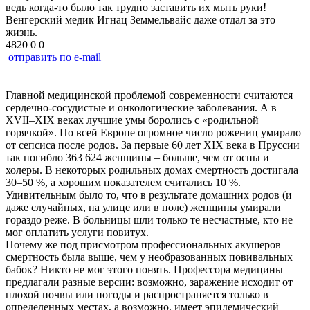
ведь когда-то было так трудно заставить их мыть руки!
Венгерский медик Игнац Земмельвайс даже отдал за это
жизнь.
4820
0
0
отправить по e-mail
Главной медицинской проблемой современности считаются
сердечно-сосудистые и онкологические заболевания. А в
XVII–XIX веках лучшие умы боролись с «родильной
горячкой». По всей Европе огромное число рожениц умирало
от сепсиса после родов. За первые 60 лет XIX века в Пруссии
так погибло 363 624 женщины – больше, чем от оспы и
холеры. В некоторых родильных домах смертность достигала
30–50 %, а хорошим показателем считались 10 %.
Удивительным было то, что в результате домашних родов (и
даже случайных, на улице или в поле) женщины умирали
гораздо реже. В больницы шли только те несчастные, кто не
мог оплатить услуги повитух.
Почему же под присмотром профессиональных акушеров
смертность была выше, чем у необразованных повивальных
бабок? Никто не мог этого понять. Профессора медицины
предлагали разные версии: возможно, заражение исходит от
плохой почвы или погоды и распространяется только в
определенных местах, а возможно, имеет эпидемический