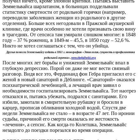
получил ничего, кроме злобной критики. Пытаясь выставить
Земмельвайса шарлатаном, в больницах подделывали
статистику смертности от родильной горячки (например,
переводили заболевших женщин из родильного в другие
отделения). Больше всех негодовали в Пражской акушерской
клинике, где врачи особенно не хотели признавать свою вину
в трагедиях. От сепсиса там умирали слишком многие: в 1848
году – 37 % рожениц, в 1849-м – 45,5, в 1850 году – 52,6 %.
Никто не хотел соглашаться с тем, что он убийца.
Друзья помогли Земмельвайсу издать в 1861 г. монографию «Этиология, сущность и профилактика
родильной горячки»,
www.thefullwiki.org
После многих лет борьбы и унижений Земмельвайс впал в
глубокую депрессию. Порой он даже не мог вести связный
разговор. Видя все это, Фердинанд фон Гебра пригласил его с
женой в новый санаторий в Дёблинге. «Санаторий» оказался
психиатрической лечебницей, а лечащий врач заявил о
необходимости госпитализировать Земмельвайса. Тот наотрез
отказался и, пытаясь убежать, подрался с санитарами. Его
избили, замотали в смирительную рубашку и бросили в
карцер, прописав обливания холодной водой. Спустя две
недели Земмельвайса не стало – в возрасте 47 лет. По иронии
судьбы, причиной его смерти оказалась не жестокость
«лечения», а сепсис. Как когда-то Колетшка, Земмельвайс
незадолго до поездки порезался во время операции.