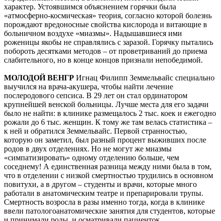
характер. Устоявшимся объяснением горячки была
«атмосферно-космическая» теория, согласно которой болезнь
порождают вредоносные свойства кислорода и витающие в
больничном воздухе «миазмы». Надышавшиеся ими
роженицы якобы не справлялись с заразой. Горячку пытались
побороть десятками методов – от проветриваний до приема
слабительного, но в конце концов признали непобедимой.
МОЛОДОЙ ВЕНГР
Игнац Филипп Земмельвайс специально
выучился на врача-акушера, чтобы найти лечение
послеродового сепсиса. В 29 лет он стал ординатором
крупнейшей венской больницы. Лучше места для его задачи
было не найти: в клинике размещалось 2 тыс. коек и ежегодно
рожали до 6 тыс. женщин. К тому же там велась статистика –
к ней и обратился Земмельвайс. Первой странностью,
которую он заметил, был разный процент выживших после
родов в двух отделениях. Но не могут же миазмы
«симпатизировать» одному отделению больше, чем
соседнему! А единственная разница между ними была в том,
что в отделении с низкой смертностью трудились в основном
повитухи, а в другом – студенты и врачи, которые много
работали в анатомическим театре и препарировали трупы.
Смертность возросла в разы именно тогда, когда в клинике
ввели патологоанатомические занятия для студентов, которые
и принимали роды, и осматривали пациенток.