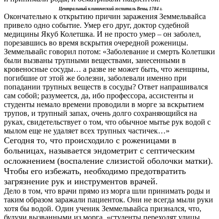
Центральный клинический госпиталь Вены, 1784 г.
Окончательно к открытию причин заражения Земмельвайса
привело одно событие. Умер его друг, доктор судебной
медицины Якуб Колетшка. И не просто умер – он заболел,
порезавшись во время вскрытия очередной роженицы.
Земмельвайс говорил потом: «Заболевание и смерть Колетшки
были вызваны трупными веществами, занесенными в
кровеносные сосуды… а разве не может быть, что женщины,
погибшие от этой же болезни, заболевали именно при
попадании трупных веществ в сосуды? Ответ напрашивался
сам собой; разумеется, да, ибо профессора, ассистенты и
студенты немало времени проводили в морге за вскрытием
трупов, и трупный запах, очень долго сохраняющийся на
руках, свидетельствует о том, что обычное мытье рук водой с
мылом еще не удаляет всех трупных частичек…»
Сегодня то, что происходило с роженицами в
больницах, называется эндометрит с септическим
осложнением (воспаление слизистой оболочки матки).
Чтобы его избежать, необходимо предотвратить
загрязнение рук и инструментов врачей.
Дело в том, что врачи прямо из морга шли принимать роды и
таким образом заражали пациенток. Они не всегда мыли руки
хотя бы водой. Один ученик Земмельвайса признался, что,
будучи вызванными из морга, «студенты переходят улицы,