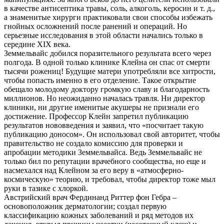
в качестве антисептика травы, соль, алкоголь, керосин и т. д.,
а знаменитые хирурги практиковали свои способы избежать
гнойных осложнений после ранений и операций. Но
серьезные исследования в этой области начались только в
середине XIX века.
Земмельвайс добился поразительного результата всего через
полгода. В одной только клинике Клейна он спас от смерти
тысячи рожениц! Будущие матери употребляли все хитрости,
чтобы попасть именно в его отделение. Такое открытие
обещало молодому доктору громкую славу и благодарность
миллионов. Но неожиданно началась травля. Ни директор
клиники, ни другие именитые акушеры не признали его
достижение. Профессор Клейн запретил публикацию
результатов нововведения и заявил, что «посчитает такую
публикацию доносом». Он использовал свой авторитет, чтобы
правительство не создало комиссию для проверки и
апробации методики Земмельвайса. Ведь Земмельвайс не
только бил по репутации врачебного сообщества, но еще и
насмехался над Клейном за его веру в «атмосферно-
космическую» теорию, и требовал, чтобы директор тоже мыл
руки в тазике с хлоркой.
Австрийский врач Фердинанд Риттер фон Гебра –
основоположник дерматологии; создал первую
классификацию кожных заболеваний и ряд методов их