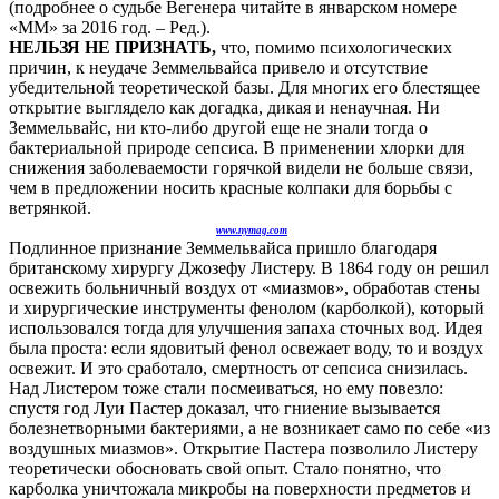
(подробнее о судьбе Вегенера читайте в январском номере
«ММ» за 2016 год. – Ред.).
НЕЛЬЗЯ НЕ ПРИЗНАТЬ,
что, помимо психологических
причин, к неудаче Земмельвайса привело и отсутствие
убедительной теоретической базы. Для многих его блестящее
открытие выглядело как догадка, дикая и ненаучная. Ни
Земмельвайс, ни кто-либо другой еще не знали тогда о
бактериальной природе сепсиса. В применении хлорки для
снижения заболеваемости горячкой видели не больше связи,
чем в предложении носить красные колпаки для борьбы с
ветрянкой.
www.nymag.com
Подлинное признание Земмельвайса пришло благодаря
британскому хирургу Джозефу Листеру. В 1864 году он решил
освежить больничный воздух от «миазмов», обработав стены
и хирургические инструменты фенолом (карболкой), который
использовался тогда для улучшения запаха сточных вод. Идея
была проста: если ядовитый фенол освежает воду, то и воздух
освежит. И это сработало, смертность от сепсиса снизилась.
Над Листером тоже стали посмеиваться, но ему повезло:
спустя год Луи Пастер доказал, что гниение вызывается
болезнетворными бактериями, а не возникает само по себе «из
воздушных миазмов». Открытие Пастера позволило Листеру
теоретически обосновать свой опыт. Стало понятно, что
карболка уничтожала микробы на поверхности предметов и