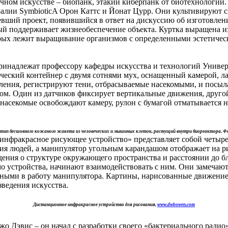
чном искусстве – биопанк, этакий киберпанк от биотехнологий.
алии SymbioticA Орон Каттс и Йонат Цурр. Они культивируют с
умевший проект, появившийся в ответ на дискуссию об изготовл
ый поддерживает жизнеобеспечение объекта. Куртка выращена и
орых лежит выращивание организмов с определенными эстетичес
ринадлежат профессору кафедры искусства и технологий Универ
ческий контейнер с двумя сотнями мух, оснащенный камерой, ла
авления, регистрируют тени, отбрасываемые насекомыми, и посы
м. Один из датчиков фиксирует вертикальные движения, другой 
 насекомые освобождают камеру, рулон с бумагой отматывается н
тип бесшовного кожаного жакета из человеческих и мышиных клеток, растущий внутри биореактора. Ф
е инфракрасное рисующее устройство» представляет собой четы
я людей, а манипулятор угольным карандашом отображает на ри
сведения о структуре окружающего пространства и расстоянии д
о устройства, начинают взаимодействовать с ним. Они замечают
енными в работу манипулятора. Картины, нарисованные движение
зведения искусства.
Дистанционное инфракрасное устройство для рисования,
www.dwbowen.com
о Дэвис – он начал с разработки своего «бактериального радио»