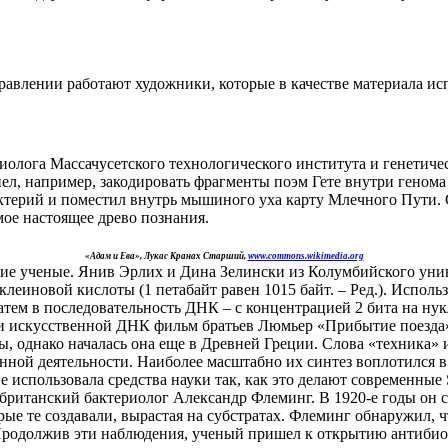
 направлении работают художники, которые в качестве материала
биолога Массачусетского технологического института и генетиче
ел, например, закодировать фрагменты поэм Гете внутри генома
терий и поместил внутрь мышиного уха карту Млечного Пути. Се
мое настоящее древо познания.
«Адам и Ева», Лукас Кранах Старший,
www.commons.wikimedia.org
гие ученые. Янив Эрлих и Дина Зелински из Колумбийского уни
уклеиновой кислоты (1 петабайт равен 1015 байт. – Ред.). Испо
атем в последовательность ДНК – с концентрацией 2 бита на ну
и искусственной ДНК фильм братьев Люмьер «Прибытие поезда»
, однако началась она еще в Древней Греции. Слова «техника» 
нной деятельности. Наиболее масштабно их синтез воплотился в
использовала средства науки так, как это делают современные 
ританский бактериолог Александр Флеминг. В 1920-е годы он со
е те создавали, вырастая на субстратах. Флеминг обнаружил, чт
Продолжив эти наблюдения, ученый пришел к открытию антибиот