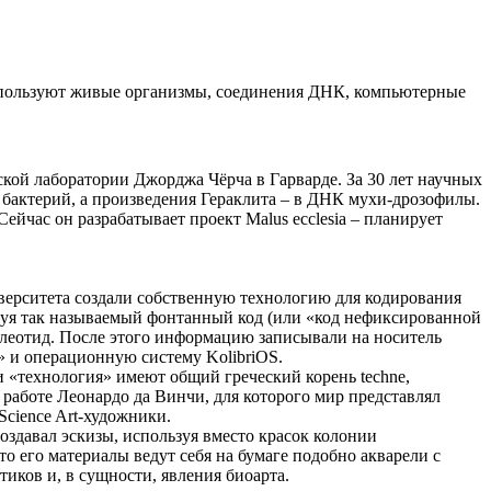
 используют живые организмы, соединения ДНК, компьютерные
ской лаборатории Джорджа Чёрча в Гарварде. За 30 лет научных
 бактерий, а произведения Гераклита – в ДНК мухи-дрозофилы.
йчас он разрабатывает проект Malus ecclesia – планирует
верситета создали собственную технологию для кодирования
льзуя так называемый фонтанный код (или «код нефиксированной
клеотид. После этого информацию записывали на носитель
 и операционную систему KolibriOS.
и «технология» имеют общий греческий корень techne,
 работе Леонардо да Винчи, для которого мир представлял
Science Art-художники.
здавал эскизы, используя вместо красок колонии
о его материалы ведут себя на бумаге подобно акварели с
иков и, в сущности, явления биоарта.