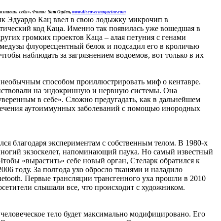
 познаешь себя». Фото: Sam Ogden,
www.discovermagazine.com
ник Эдуардо Кац ввел в свою лодыжку микрочип в
етический код Каца. Именно так появилась уже вошедшая в
ругих громких проектов Каца – алая петуния с генами
 медузы флуоресцентный белок и подсадил его в кроличью
тобы наблюдать за загрязнением водоемов, вот только в их
а необычным способом проиллюстрировать миф о кентавре.
ействовали на эндокринную и нервную системы. Она
уверенным в себе». Сложно предугадать, как в дальнейшем
я лечения аутоиммунных заболеваний с помощью инородных
ся благодаря экспериментам с собственным телом. В 1980-х
тиногий экзоскелет, напоминающий паука. Но самый известный
Чтобы «вырастить» себе новый орган, Стеларк обратился к
06 году. За полгода ухо обросло тканями и наладило
etooth. Первые трансляции трансгенного уха прошли в 2010
посетители слышали все, что происходит с художником.
 человеческое тело будет максимально модифицировано. Его