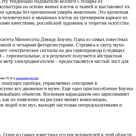
 Эту тенденцию подхватили коллеги Стеларка из
кульптуры на основе живых клеток и тканей и выставляют их
ении одежды без причинения ущерба животным. Это крохотная
з человеческих и мышиных клеток на трехмерном каркасе из
кими качествами, российский художник и теоретик искусства
ситета Миннесоты Дэвиду Боуэну. Одна из самых известных
мпой и четырьмя фоторезисторами. Стремясь к свету, мухи
лают электрические сигналы на два сервопривода (следящих
– горизонтальные, и в результате получается абстрактная
а метр электродвигателем – предоставляется чистый лист для
ото: TC & A,
www.tcaproject.net
ре пишущих прибора, управляемых сенсорами в
сунке все движение в музее. Еще одно приспособление Боуэна
о ближайших объектов. Восковым карандашом оно зарисовывает
, как их появление на рисунке меняет композицию,
м людей или мух, выходят настолько непредсказуемыми и
. Один из самых известных его последователей в этой области