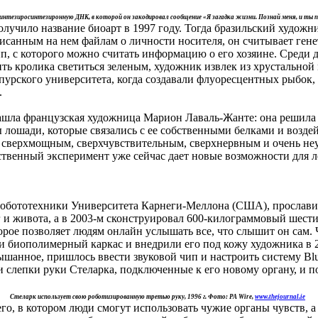
синтезиросинтезиронную ДНК, в которой он закодировал сообщение «Я загадка жизни. Познай меня, и ты
лучило название биоарт в 1997 году. Тогда бразильский худож
писанным на нем файлам о личности носителя, он считывает ген
, с которого можно считать информацию о его хозяине. Среди д
ь кролика светиться зеленым, художник извлек из хрустальной
рского университета, когда создавали флуоресцентных рыбок, ч
.
зашла французская художница Марион Лаваль-Жанте: она решил
 лошади, которые связались с ее собственными белками и возд
ло сверхмощным, сверхчувствительным, сверхнервным и очень не
жественный эксперимент уже сейчас дает новые возможности дл
робототехники Университета Карнеги-Меллона (США), прославил
г и живота, а в 2003-м сконструировал 600-килограммовый шес
орое позволяет людям онлайн услышать все, что слышит он сам. 
 биополимерный каркас и внедрили его под кожу художника в 20
шанное, пришлось ввести звуковой чип и настроить систему Blu
ли слепки руки Стеларка, подключенные к его новому органу, и 
Стеларк использует свою роботизированную третью руку, 1996 г. Фото: PA Wire,
www.thejournal.ie
го, в котором люди смогут использовать чужие органы чувств, а