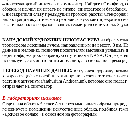
– новозеландский инженер и композитор Найджел Стэнфорд, 
сборки, и научил их играть на гитаре, синтезаторе и барабан
Они закрепили славу предыдущей громкой работы Стэнфорда: к
иллюстрации акустического резонанса музыкант превратил св
различных частот образовывались геометрические узоры. Зву
КАНАДСКИЙ ХУДОЖНИК НИКОЛАС РИВЗ
изобрел музык
тропосферы лазерным лучом, направленным на высоту 8 км. По
данные в мелодию, позволяя посетителям выставки услышать п
берет информацию, собранную спутниками NASA. Он разрабаты
использует для мониторинга аномалий, а в свободное время ре
ПЕРЕВОД НАУЧНЫХ ДАННЫХ
в звуковую дорожку называ
каждую из цифр с нотой в ля минор: ноль соответствовал ноте 
растения антуриум (Anthurium Andreanum), которые оно подает 
отправляет на синтезатор.
В лабораториях шаманов
Отдельная область Science Art переосмысливает образы прир
генерирует в помещении искусственные облака, подбирая темп
«Дождевое облако» в основном на фотографиях.