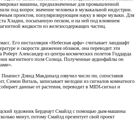
аммировал машины, предназначенные для промышленной
авили под вопрос значение человека в музыкальной индустрии.
дачным проектом, популяризирующим науку в мире музыки. Для
ста Хладни, посыпанную песком, и на ней под влиянием
омагнитной жидкости из железосодержащих частиц.
масс. Его инсталляция «Небесная арфа» считывает ландшафт
атуре и скорости движения облаков, она переводит эти
а Роберт Александер из центра космических полетов Годдарда
ении магнитного поля Солнца. Полученные аудиофайлы он
лами».
. Пианист Дэвид Макдоналд озвучил число пи, сопоставив
кант, Симон Виталь, записывает мелодии из сигналов комнатного
собирает данные от растения, переводит в MIDI-сигнал и
ландский художник Берднаут Смайлд с помощью дым-машины
сколько минут, потому Смайлд презентует свой проект