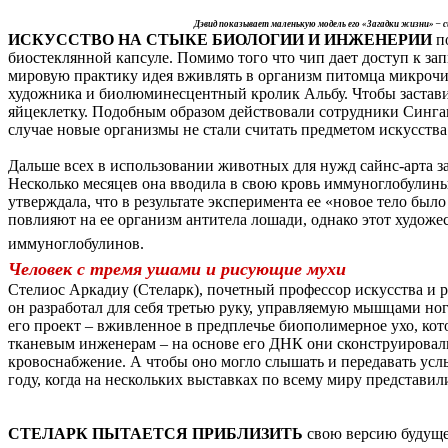
Дэвид показывает маленькую модель его «Загадки жизни» – 
ИСКУССТВО НА СТЫКЕ БИОЛОГИИ И ИНЖЕНЕРИИ
по
биостеклянной капсуле. Помимо того что чип дает доступ к за
мировую практику идея вживлять в организм питомца микрочип
художника и биолюминесцентный кролик Альбу. Чтобы заставит
яйцеклетку. Подобным образом действовали сотрудники Сингапу
случае новые организмы не стали считать предметом искусства
Дальше всех в использовании животных для нужд сайнс-арта 
Несколько месяцев она вводила в свою кровь иммуноглобулины
утверждала, что в результате эксперимента ее «новое тело бы
повлияют на ее организм антитела лошади, однако этот худо
иммуноглобулинов.
Человек с тремя ушами и рисующие мухи
Стелиос Аркадиу (Стеларк), почетный профессор искусства и 
он разработал для себя третью руку, управляемую мышцами но
его проект – вживленное в предплечье биополимерное ухо, кот
тканевым инженерам – на основе его ДНК они сконструировали
кровоснабжение. А чтобы оно могло слышать и передавать услы
году, когда на нескольких выставках по всему миру представи
СТЕЛАРК ПЫТАЕТСЯ ПРИБЛИЗИТЬ
свою версию будуще