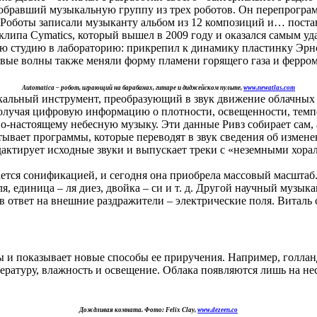
собравший музыкальную группу из трех роботов. Он перепрогр
ах. Роботы записали музыканту альбом из 12 композиций и… пост
липа Cymatics, который вышел в 2009 году и оказался самым у
ою студию в лабораторию: прикрепил к динамику пластинку Эрн
ковые волны также меняли форму пламени горящего газа и ферр
Automatica – робот, играющий на барабанах, гитаре и диджейском пульте,
www.newatlas.com
альный инструмент, преобразующий в звук движение облачных 
лучая цифровую информацию о плотности, освещенности, темпер
о-настоящему небесную музыку. Эти данные Ривз собирает сам, 
вает программы, которые переводят в звук сведения об измен
дактирует исходные звуки и выпускает треки с «неземными хора
ется сонификацией, и сегодня она приобрела массовый масштаб
ля, единица – ля диез, двойка – си и т. д. Другой научный музы
в ответ на внешние раздражители – электрические поля. Виталь 
оды и показывает новые способы ее приручения. Например, гол
ературу, влажность и освещение. Облака появляются лишь на не
Дождливая комната. Фото: Felix Clay,
www.dezeen.co