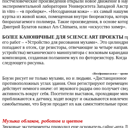
постчеловеческие произведения открыли новое движение в нау
экспериментальной лаборатории Университета Западной Австр
in vitro – «в пробирке». «Несодранная кожа» – их самый наш
куртка из живой кожи, помещенная внутри биореактора, котор
биоразлагаемого полимера. Такие произведения, в основе кот
Дмитрий Булатов назвал Ars Chimaera, или «искусство химер».
БОЛЕЕ КАНОНИЧНЫЕ ДЛЯ SCIENCE ART ПРОЕКТЫ
п
его работ – «Устройство для рисования мухами». Это цилиндри
попадают в отсек, где резисторы, отвечающие за четыре напр
устройства) механического манипулятора с восковым карандашо
композиция, созданная ползанием мух по фоторезистору. Когда
следующего рисунка.
«Несодранная кожа» – прото
Боуэн рисует не только мухами, но и людьми. «Дистанционно
противоположных углах здания. Они регистрируют перемещени
действует немного иначе: от звукового радара оно получает 
активность вокруг себя. Посетители выставок, проходящие мим
приближаются к датчику, ходят вокруг и оказываются вовлеч
самобытными, что Боуэн продает их как самостоятельные прои
Музыка облаков, роботов и цветов
Звуковые эксперименты проводил еще основатель сайнс-арта Дж