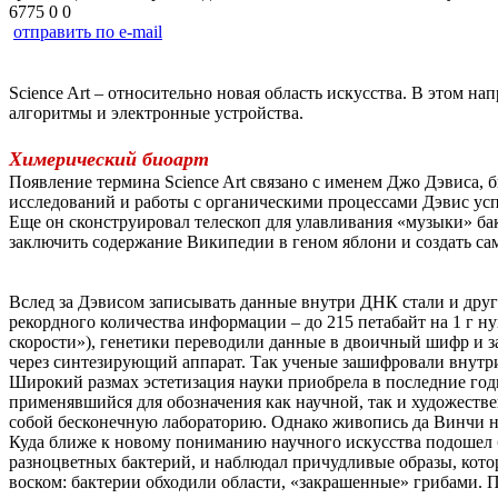
6775
0
0
отправить по e-mail
Science Art – относительно новая область искусства. В этом
алгоритмы и электронные устройства.
Химерический биоарт
Появление термина Science Art связано с именем Джо Дэвиса, 
исследований и работы с органическими процессами Дэвис усп
Еще он сконструировал телескоп для улавливания «музыки» бак
заключить содержание Википедии в геном яблони и создать са
Вслед за Дэвисом записывать данные внутри ДНК стали и дру
рекордного количества информации – до 215 петабайт на 1 г н
скорости»), генетики переводили данные в двоичный шифр и з
через синтезирующий аппарат. Так ученые зашифровали внутр
Широкий размах эстетизация науки приобрела в последние годы
применявшийся для обозначения как научной, так и художестве
собой бесконечную лабораторию. Однако живопись да Винчи не 
Куда ближе к новому пониманию научного искусства подошел б
разноцветных бактерий, и наблюдал причудливые образы, которы
воском: бактерии обходили области, «закрашенные» грибами. 