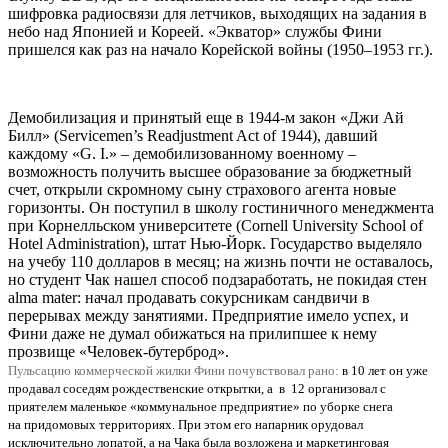
шифровка радиосвязи для летчиков, выходящих на задания в
небо над Японией и Кореей. «Экватор» службы Фини
пришелся как раз на начало Корейской войны (1950–1953 гг.).
Демобилизация и принятый еще в 1944-м закон «Джи Ай
Билл» (Servicemen’s Readjustment Act of 1944), давший
каждому «G. I.» – демобилизованному военному –
возможность получить высшее образование за бюджетный
счет, открыли скромному сыну страхового агента новые
горизонты. Он поступил в школу гостиничного менеджмента
при Корнелльском университете (Cornell University School of
Hotel Administration), штат Нью-Йорк. Государство выделяло
на учебу 110 долларов в месяц; на жизнь почти не оставалось,
но студент Чак нашел способ подзаработать, не покидая стен
alma mater: начал продавать сокурсникам сандвичи в
перерывах между занятиями. Предприятие имело успех, и
Фини даже не думал обижаться на прилипшее к нему
прозвище «Человек-бутерброд».
Пульсацию коммерческой жилки Фини почувствовал рано:
в 10 лет он уже
продавал соседям рождественские открытки, а в 12 организовал с
приятелем маленькое «коммунальное предприятие» по уборке снега
на придомовых территориях. При этом его напарник орудовал
исключительно лопатой, а на Чака была возложена и маркетинговая