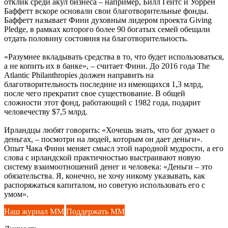
отклик среди акул бизнеса – например, Билл Гейтс и Уоррен
Баффетт вскоре основали свои благотворительные фонды.
Баффетт называет Фини духовным лидером проекта Giving
Pledge, в рамках которого более 90 богатых семей обещали
отдать половину состояния на благотворительность.
«Разумнее вкладывать средства в то, что будет использоваться,
а не копить их в банке», – считает Фини. До 2016 года The
Atlantic Philanthropies должен направить на
благотворительность последние из имеющихся 1,3 млрд,
после чего прекратит свое существование. В общей
сложности этот фонд, работающий с 1982 года, подарит
человечеству $7,5 млрд.
Ирландцы любят говорить: «Хочешь знать, что бог думает о
деньгах, – посмотри на людей, которым он дает деньги».
Опыт Чака Фини меняет смысл этой народной мудрости, а его
слова с ирландской практичностью выстраивают новую
систему взаимоотношений денег и человека: «Деньги – это
обязательства. Я, конечно, не хочу никому указывать, как
распоряжаться капиталом, но советую использовать его с
умом».
Наш журнал ММ
Поддержать ММ