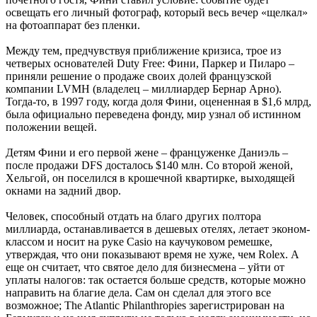
освещать его личный фотограф, который весь вечер «щелкал»
на фотоаппарат без пленки.
Между тем, предчувствуя приближение кризиса, трое из
четверых основателей Duty Free: Фини, Паркер и Пиларо –
приняли решение о продаже своих долей французской
компании LVMH (владелец – миллиардер Бернар Арно).
Тогда-то, в 1997 году, когда доля Фини, оцененная в $1,6 млрд,
была официально переведена фонду, мир узнал об истинном
положении вещей.
Детям Фини и его первой жене – француженке Даниэль –
после продажи DFS досталось $140 млн. Со второй женой,
Хельгой, он поселился в крошечной квартирке, выходящей
окнами на задний двор.
Человек, способный отдать на благо других полтора
миллиарда, останавливается в дешевых отелях, летает эконом-
классом и носит на руке Casio на каучуковом ремешке,
утверждая, что они показывают время не хуже, чем Rolex. А
еще он считает, что святое дело для бизнесмена – уйти от
уплаты налогов: так остается больше средств, которые можно
направить на благие дела. Сам он сделал для этого все
возможное; The Atlantic Philanthropies зарегистрирован на