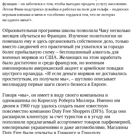
функция – он заботился о том, чтобы выгодно продать услугу населению.
Летом Фини подстригал лужайки и работал на поле для гольфа – подносил
игрокам клюшки и мячи и «особенно гордился тем, что не потерял
ни одного мяча!».
Образовательная программа школы позволила Чаку несколько
месяцев обучаться во Франции. Изучение политологии не
помешало ему и здесь организовать собственное дело, только
вместо сандвичей его практичный ум ухватился за гораздо
более прибыльную схему – беспошлинный алкоголь для
военных моряков из США. Желающих на этом заработать
было достаточно и среди французов, но военным
импонировали американский акцент и армейские повадки
шустрого ирландца. «И если деньги моряков не доставались
проституткам, их получали мы», – шутливо описывает
миллиардер первые шаги своего бизнеса в Европе.
Говоря «мы», он имеет в виду своего компаньона и
однокашника по Корнеллу Роберта Миллера. Именно им
двоим в 1960 году удалось создать ныне известную
повсеместно компанию Duty Free Shoppers (DFS). Тогда они
расширили клиентуру за счет туристов и в угоду им
пополнили предлагаемый ассортимент товаров парфюмерией,
ювелирными украшениями и даже автомобилями. Магазины
Duty Free были открыты в Гонконге и Гонолулу.