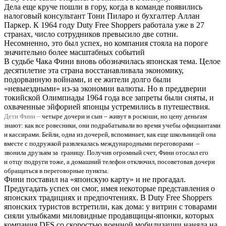
Дела еще круче пошли в гору, когда в команде появились
налоговый консультант Тони Пиларо и бухгалтер Аллан
Паркер. К 1964 году Duty Free Shoppers работала уже в 27
странах, число сотрудников превысило две сотни.
Несомненно, это был успех, но компания стояла на пороге
значительно более масштабных событий
В судьбе Чака Фини вновь обозначилась японская тема. Целое
десятилетие эта страна восстанавливала экономику,
подорванную войнами, и ее жители долго были
«невыездными» из-за экономии валюты. Но в преддверии
токийской Олимпиады 1964 года все запреты были сняты, и
охваченные эйфорией японцы устремились в путешествия.
Дети Фини –
четыре дочери и сын – живут в роскоши, но цену деньгам
знают: как все ровесники, они подрабатывали во время учебы официантами
и кассирами. Бейли, одна из дочерей, вспоминает, как еще школьницей она
вместе с подружкой развлекалась международными переговорами –
звонила друзьям за границу. Получив огромный счет, Фини отослал его
и отцу подруги тоже, а домашний телефон отключил, посоветовав дочери
обращаться в переговорные пункты.
Фини поставил на «японскую карту» и не прогадал.
Предугадать успех он смог, имея некоторые представления о
японских традициях и предпочтениях. В Duty Free Shoppers
японских туристов встретили, как дома: у витрин с товарами
сияли улыбками миловидные продавщицы-японки, которых
компания DFS со скоростью военной мобилизации наняла на