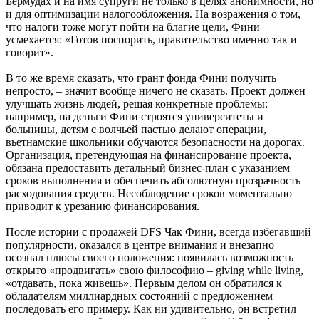
Бермудах и на имя супруги не только в целях анонимности, но
и для оптимизации налогообложения. На возражения о том,
что налоги тоже могут пойти на благие цели, Фини
усмехается: «Готов поспорить, правительство именно так и
говорит».
В то же время сказать, что грант фонда Фини получить
непросто, – значит вообще ничего не сказать. Проект должен
улучшать жизнь людей, решая конкретные проблемы:
например, на деньги Фини строятся университеты и
больницы, детям с волчьей пастью делают операции,
вьетнамские школьники обучаются безопасности на дорогах.
Организация, претендующая на финансирование проекта,
обязана предоставить детальный бизнес-план с указанием
сроков выполнения и обеспечить абсолютную прозрачность
расходования средств. Несоблюдение сроков моментально
приводит к урезанию финансирования.
После истории с продажей DFS Чак Фини, всегда избегавший
популярности, оказался в центре внимания и внезапно
осознал плюсы своего положения: появилась возможность
открыто «продвигать» свою философию – giving while living,
«отдавать, пока живешь». Первым делом он обратился к
обладателям миллиардных состояний с предложением
последовать его примеру. Как ни удивительно, он встретил