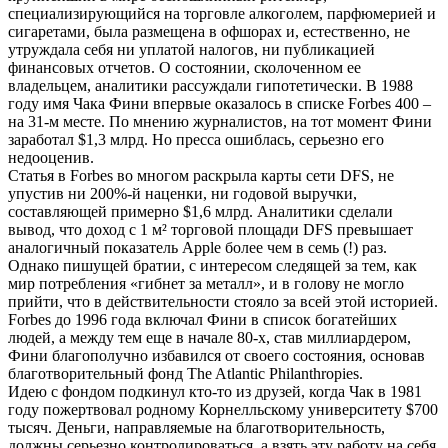
специализирующийся на торговле алкоголем, парфюмерией и
сигаретами, была размещена в офшорах и, естественно, не
утруждала себя ни уплатой налогов, ни публикацией
финансовых отчетов. О состоянии, сколоченном ее
владельцем, аналитики рассуждали гипотетически. В 1988
году имя Чака Фини впервые оказалось в списке Forbes 400 –
на 31-м месте. По мнению журналистов, на тот момент Фини
заработал $1,3 млрд. Но пресса ошиблась, серьезно его
недооценив.
Статья в Forbes во многом раскрыла карты сети DFS, не
упустив ни 200%-й наценки, ни годовой выручки,
составляющей примерно $1,6 млрд. Аналитики сделали
вывод, что доход с 1 м² торговой площади DFS превышает
аналогичный показатель Apple более чем в семь (!) раз.
Однако пишущей братии, с интересом следящей за тем, как
мир потребления «гибнет за металл», и в голову не могло
прийти, что в действительности стояло за всей этой историей.
Forbes до 1996 года включал Фини в список богатейших
людей, а между тем еще в начале 80-х, став миллиардером,
Фини благополучно избавился от своего состояния, основав
благотворительный фонд The Atlantic Philanthropies.
Идею с фондом подкинул кто-то из друзей, когда Чак в 1981
году пожертвовал родному Корнелльскому университету $700
тысяч. Деньги, направляемые на благотворительность,
должны серьезно контролироваться, а взять эту работу на себя