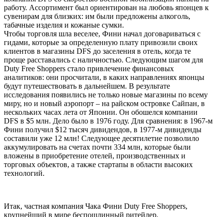
работу. Ассортимент был ориентирован на любовь японцев к
сувенирам для близких: им были предложены алкоголь,
табачные изделия и кожаные сумки.
Чтобы торговля шла веселее, Фини начал договариваться с
гидами, которые за определенную плату привозили своих
клиентов в магазины DFS до заселения в отель, когда те
проще расставались с наличностью. Следующим шагом для
Duty Free Shoppers стало привлечение финансовых
аналитиков: они просчитали, в каких направлениях японцы
будут путешествовать в дальнейшем. В результате
исследования появились не только новые магазины по всему
миру, но и новый аэропорт – на райском островке Сайпан, в
нескольких часах лета от Японии. Он обошелся компании
DFS в $5 млн. Дело было в 1976 году. Для сравнения: в 1967-м
Фини получил $12 тысяч дивидендов, в 1977-м дивиденды
составили уже 12 млн! Следующее десятилетие позволило
аккумулировать на счетах почти 334 млн, которые были
вложены в приобретение отелей, производственных и
торговых объектов, а также стартапы в области высоких
технологий.
Итак, частная компания Чака Фини Duty Free Shoppers,
крупнейший в мире беспошлинный ритейлер,