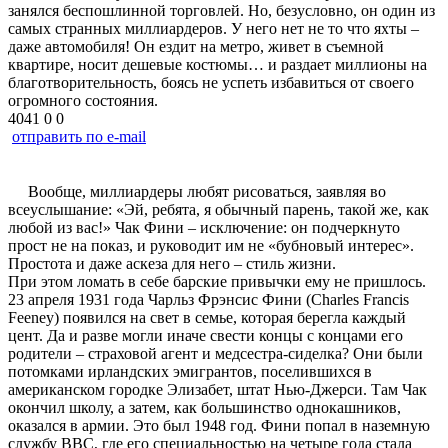
занялся беспошлинной торговлей. Но, безусловно, он один из
самых странных миллиардеров. У него нет не то что яхты –
даже автомобиля! Он ездит на метро, живет в съемной
квартире, носит дешевые костюмы… и раздает миллионы на
благотворительность, боясь не успеть избавиться от своего
огромного состояния.
4041
0
0
отправить по e-mail
Вообще, миллиардеры любят рисоваться, заявляя во
всеуслышание: «Эй, ребята, я обычный парень, такой же, как
любой из вас!» Чак Фини – исключение: он подчеркнуто
прост не на показ, и руководит им не «бубновый интерес».
Простота и даже аскеза для него – стиль жизни.
При этом ломать в себе барские привычки ему не пришлось.
23 апреля 1931 года Чарльз Фрэнсис Фини (Charles Francis
Feeney) появился на свет в семье, которая берегла каждый
цент. Да и разве могли иначе свести концы с концами его
родители – страховой агент и медсестра-сиделка? Они были
потомками ирландских эмигрантов, поселившихся в
американском городке Элизабет, штат Нью-Джерси. Там Чак
окончил школу, а затем, как большинство однокашников,
оказался в армии. Это был 1948 год. Фини попал в наземную
службу ВВС, где его специальностью на четыре года стала