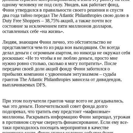
одному человеку не под силу. Увидев, как работает фонд,
Фини утвердился в правильности своего решения и спустя
два года тайно передал The Atlantic Philanthropies свою долю в
Duty Free Shoppers – 38,75% акций, а также почти все
состояние за исключением пяти миллионов долларов,
оставленных себе «на жизнь».
Людям, знающим Фини лично, это обстоятельство не
представляется чем-то из ряда вон выходящим. Он всегда
делал деньги с огромным азартом, но никогда не окружал себя
роскошью: «Не то чтобы я не люблю деньги, просто мне
нужно ровно столько, сколько я могу потратить». После
передачи своей доли акций фонду Фини заботился о
прибылях компании с удвоенным энтузиазмом – судьба
грантов The Atlantic Philanthropies зависела от дивидендов,
выплачиваемых DFS.
При этом получатели грантов чаще всего не догадывались,
чьи это деньги. Попечительский совет фонда долго
подозревал, что тратить ему предстоит «мафиозные»
миллионы. Раскрывать информацию Фини запрещал, угрожая
в противном случае свернуть финансирование. Если ему все-
таки приходилось посещать мероприятия в качестве
почетного гостя, Фини ставил условие: событие будет