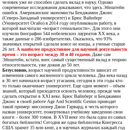
человек уже не способен сделать вклад в науку. Однако
современные исследования доказывают, что здесь Эйнштейн
ошибся. Американские экономисты Бенджамин Джонс
(Северо-Западный университет) и Брюс Вайнберг
(Университет Огайо) в 2014 году опубликовали работу, в
которой высчитали «возраст гениальности». Для этого они
изучили биографии 544 нобелевских лауреатов ХХ века, а
также данные о 286 изобретателях. Оказалось, что 93%
значимых открытий сделали вовсе не юнцы, а ученые старше
26 лет.
А наиболее продуктивное для научной деятельности
время – это возраст между 30 и 40 годами.
Даже сам
Эйнштейн, кстати, внес самый существенный вклад в теорию
относительности, уже дожив до 50 лет.
Безусловно,
возраст научной продуктивности зависит от
изменения самого жизненного цикла человека. Два века назад
в 30 лет начинался возраст угасания, сегодня в эти годы кто-
то только оканчивает университет. Еще один момент – объем
знаний, который приходится освоить человеку, прежде чем
сделать открытие в ХХI веке. Брюс Вайнберг и Бенджамин
Джонс в своей работе Age And Scientific Genius приводят
такой пример: миссионер Джон Гарвард, в честь которого
назван университет, пожертвовал учебному заведению свои
книги – более 300 томов. В XVII веке это была одна из самых
богатых библиотек! Сегодня же одна библиотека Конгресса
США хранит 35 млн книг, а в научных журналах каждый год