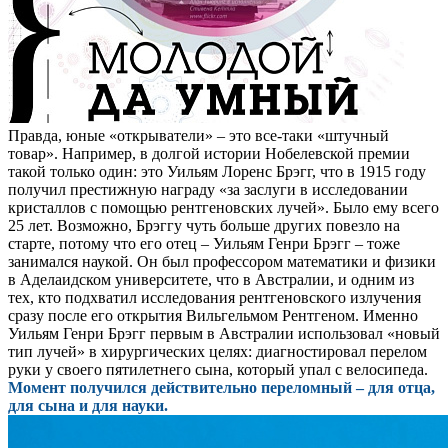
Правда, юные «открыватели» – это все-таки «штучный
товар». Например, в долгой истории Нобелевской премии
такой только один: это Уильям Лоренс Брэгг, что в 1915 году
получил престижную награду «за заслуги в исследовании
кристаллов с помощью рентгеновских лучей». Было ему всего
25 лет. Возможно, Брэггу чуть больше других повезло на
старте, потому что его отец – Уильям Генри Брэгг – тоже
занимался наукой. Он был профессором математики и физики
в Аделаидском университете, что в Австралии, и одним из
тех, кто подхватил исследования рентгеновского излучения
сразу после его открытия Вильгельмом Рентгеном. Именно
Уильям Генри Брэгг первым в Австралии использовал «новый
тип лучей» в хирургических целях: диагностировал перелом
руки у своего пятилетнего сына, который упал с велосипеда.
Момент получился действительно переломный – для отца,
для сына и для науки.