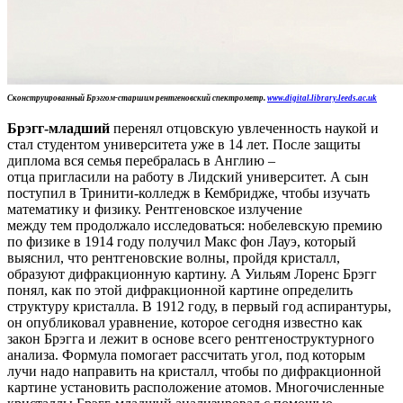
Сконструированный Брэггом-старшим рентгеновский спектрометр.
www.digital.library.leeds.ac.uk
Брэгг-младший
перенял отцовскую увлеченность наукой и
стал студентом университета уже в 14 лет. После защиты
диплома вся семья перебралась в Англию –
отца пригласили на работу в Лидский университет. А сын
поступил в Тринити-колледж в Кембридже, чтобы изучать
математику и физику. Рентгеновское излучение
между тем продолжало исследоваться: нобелевскую премию
по физике в 1914 году получил Макс фон Лауэ, который
выяснил, что рентгеновские волны, пройдя кристалл,
образуют дифракционную картину. А Уильям Лоренс Брэгг
понял, как по этой дифракционной картине определить
структуру кристалла. В 1912 году, в первый год аспирантуры,
он опубликовал уравнение, которое сегодня известно как
закон Брэгга и лежит в основе всего рентгеноструктурного
анализа. Формула помогает рассчитать угол, под которым
лучи надо направить на кристалл, чтобы по дифракционной
картине установить расположение атомов. Многочисленные