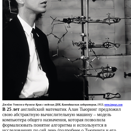
Джеймс Уотсон и Фрэнсис Крик
с моделью ДНК. Кавендишская
лаборатория, 1953.
www.imgur.com
В 25 лет
английский математик Алан Тьюринг предложил
свою абстрактную вычислительную машину – модель
компьютера общего назначения, которая позволила
формализовать понятие алгоритма и используется в
исследованиях по сей день (подробнее о Тьюринге и его