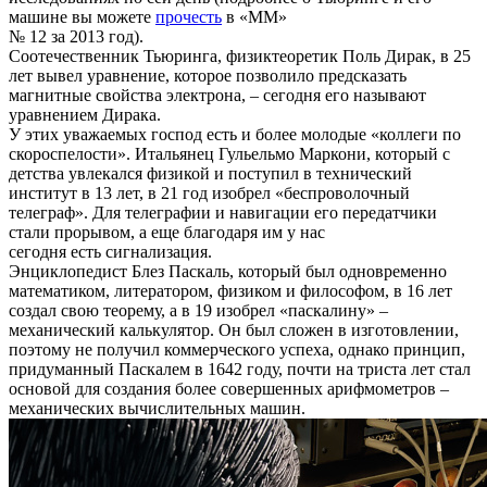
машине вы можете
прочесть
в «ММ»
№ 12 за 2013 год).
Соотечественник Тьюринга, физиктеоретик Поль Дирак, в 25
лет вывел уравнение, которое позволило предсказать
магнитные свойства электрона, – сегодня его называют
уравнением Дирака.
У этих уважаемых господ есть и более молодые «коллеги по
скороспелости». Итальянец Гульельмо Маркони, который с
детства увлекался физикой и поступил в технический
институт в 13 лет, в 21 год изобрел «беспроволочный
телеграф». Для телеграфии и навигации его передатчики
стали прорывом, а еще благодаря им у нас
сегодня есть сигнализация.
Энциклопедист Блез Паскаль, который был одновременно
математиком, литератором, физиком и философом, в 16 лет
создал свою теорему, а в 19 изобрел «паскалину» –
механический калькулятор. Он был сложен в изготовлении,
поэтому не получил коммерческого успеха, однако принцип,
придуманный Паскалем в 1642 году, почти на триста лет стал
основой для создания более совершенных арифмометров –
механических вычислительных машин.