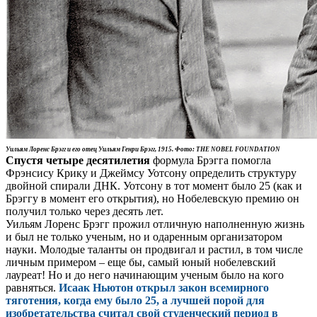
Уильям Лоренс Брэгг и его отец Уильям Генри Брэгг, 1915. Фото: THE NOBEL FOUNDATION
Спустя четыре десятилетия
формула Брэгга помогла
Фрэнсису Крику и Джеймсу Уотсону определить структуру
двойной спирали ДНК. Уотсону в тот момент было 25 (как и
Брэггу в момент его открытия), но Нобелевскую премию он
получил только через десять лет.
Уильям Лоренс Брэгг прожил отличную наполненную жизнь
и был не только ученым, но и одаренным организатором
науки. Молодые таланты он продвигал и растил, в том числе
личным примером – еще бы, самый юный нобелевский
лауреат! Но и до него начинающим ученым было на кого
равняться.
Исаак Ньютон открыл закон всемирного
тяготения, когда ему было 25, а лучшей порой для
изобретательства считал свой студенческий период в