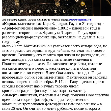
Эта скульптура Алана Тьюринга выполнена из угольного сланца.
www.waynegrundy.com
«Король математики»
Карл Фридрих Гаусс в 21 год создал
«Арифметические вычисления» (1801) – ключевой труд в
развитии теории чисел. Француза Эвариста Галуа, ярого
революционера-республиканца, застрелили на дуэли в 1832
году – ему
было 20 лет. Математикой он увлекался всего четыре года, но
за это время стал одним из крупнейших математиков своего
времени. Величину его таланта при жизни не разглядели, он
даже дважды проваливал вступительные экзамены в
Политехническую школу. На лаконичные работы, которые
остались после его смерти, маститые коллеги обратили
внимание только спустя 15 лет. Оказалось, что идеи Галуа
преобразили облик всей математики. Фактически он заложил
основы современной алгебры. В 17 лет Галуа сделал то, что
сегодня позволяет нам изучать теорию чисел,
кристаллографию, физику элементарных частиц.
Альберт Эйнштейн,
который в 42 года получил Нобелевскую
премию за теорию фотоэффекта, дал теоретическое
объяснение трех законов фотоэффекта намного раньше – в
свои 26 лет. Он считал 30-летие рубежом, после которого