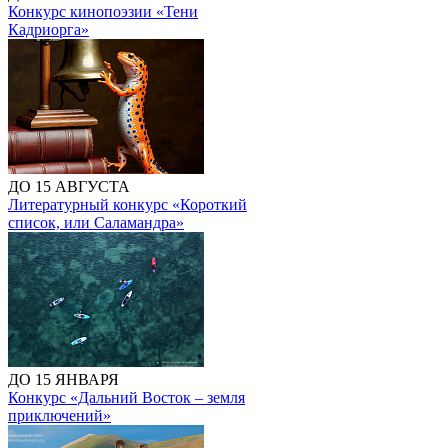
Конкурс кинопоэзии «Тени
Кадриорга»
ДО 15 АВГУСТА
Литературный конкурс «Короткий
список, или Саламандра»
ДО 15 ЯНВАРЯ
Конкурс «Дальний Восток – земля
приключений»