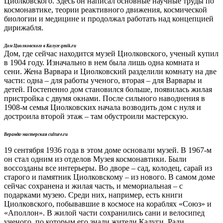
Циолковского. Здесь он написал основные научные труды по
космонавтике, теории реактивного движения, космической
биологии и медицине и продолжал работать над концепцией
дирижабля.
Дом Циолковского в Калуге gmik.ru
Дом, где сейчас находится музей Циолковского, ученый купил
в 1904 году. Изначально в нем была лишь одна комната и
сени. Жена Варвара и Циолковский разделили комнату на две
части: одна – для работы ученого, вторая – для Варвары и
детей. Постепенно дом становился больше, появилась жилая
пристройка с двумя окнами. После сильного наводнения в
1908-м семья Циолковских начала возводить дом с нуля и
достроила второй этаж – там обустроили мастерскую.
Веранда-мастерская culture.ru
19 сентября 1936 года в этом доме основали музей. В 1967-м
он стал одним из отделов Музея космонавтики. Были
воссозданы все интерьеры. Во дворе – сад, колодец, сарай из
старого и памятник Циолковскому – из нового. В самом доме
сейчас сохранена и жилая часть, и мемориальная – с
подарками музею. Среди них, например, есть книги
Циолковского, побывавшие в космосе на кораблях «Союз» и
«Аполлон». В жилой части сохранились сани и велосипед
ученого, по которым его знали жители Калуги. Ради