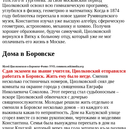
Толстого и Тургенева. За свой московский период
Циолковский освоил всю гимназическую программу,
углубился в физику, геометрию и математику. Когда в 1874
году библиотека переехала в новое здание Румянцевского
музея, Константин изучал уже высшую алгебру, сферическую
геометрию, астрономию, механику и химию. Получив
хорошее образование, будучи самоучкой, Циолковский
вернулся в Вятку к больному отцу, который уже не мог
оплачивать его жизнь в Москве.
Дома в Боровске
Музей Циолковского в Боровске Фото: NVO, commons.wikimedia.org
Сдав экзамен на звание учителя, Циолковский отправился
работать в Боровск. Жить ему было негде.
Сменив
несколько гостиничных номеров, Циолковский снял две
комнаты на окраине города у священника Евграфа
Николаевича Соколова. Этот переезд стал судьбоносным –
вскоре Циолковский обвенчался с дочерью
священнослужителя. Молодые решили жить отдельно и
сменили в Боровске несколько домов – из каждого их
выживала какая-то неприятность. Дом на Калужской улице
сгорел вместе со всеми рукописями, чертежами и моделями
Константина. Семья была вынуждена переехать в дом на
улице Круглой, который через два года затопило из-за разлива