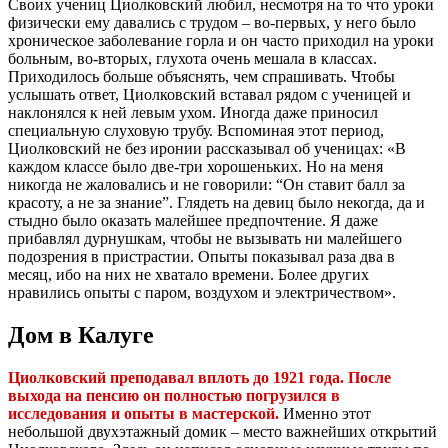
Своих учениц Циолковский любил, несмотря на то что уроки
физически ему давались с трудом – во-первых, у него было
хроническое заболевание горла и он часто приходил на уроки
больным, во-вторых, глухота очень мешала в классах.
Приходилось больше объяснять, чем спрашивать. Чтобы
услышать ответ, Циолковский вставал рядом с ученицей и
наклонялся к ней левым ухом. Иногда даже приносил
специальную слуховую трубу. Вспоминая этот период,
Циолковский не без иронии рассказывал об ученицах: «В
каждом классе было две-три хорошеньких. Но на меня
никогда не жаловались и не говорили: “Он ставит балл за
красоту, а не за знание”. Глядеть на девиц было некогда, да и
стыдно было оказать малейшее предпочтение. Я даже
прибавлял дурнушкам, чтобы не вызывать ни малейшего
подозрения в пристрастии. Опыты показывал раза два в
месяц, ибо на них не хватало времени. Более других
нравились опыты с паром, воздухом и электричеством».
Дом в Калуге
Циолковский преподавал вплоть до 1921 года. После
выхода на пенсию он полностью погрузился в
исследования и опыты в мастерской.
Именно этот
небольшой двухэтажный домик – место важнейших открытий