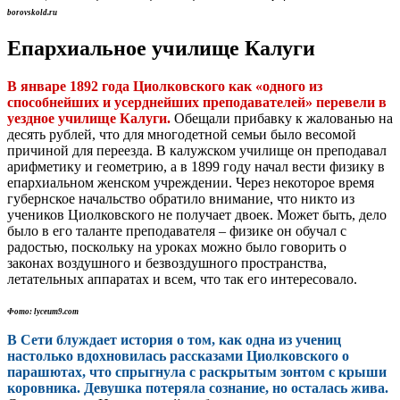
borovskold.ru
Епархиальное училище Калуги
В январе 1892 года Циолковского как «одного из
способнейших и усерднейших преподавателей» перевели в
уездное училище Калуги.
Обещали прибавку к жалованью на
десять рублей, что для многодетной семьи было весомой
причиной для переезда. В калужском училище он преподавал
арифметику и геометрию, а в 1899 году начал вести физику в
епархиальном женском учреждении. Через некоторое время
губернское начальство обратило внимание, что никто из
учеников Циолковского не получает двоек. Может быть, дело
было в его таланте преподавателя – физике он обучал с
радостью, поскольку на уроках можно было говорить о
законах воздушного и безвоздушного пространства,
летательных аппаратах и всем, что так его интересовало.
Фото: lyceum9.com
В Сети блуждает история о том, как одна из учениц
настолько вдохновилась рассказами Циолковского о
парашютах, что спрыгнула с раскрытым зонтом с крыши
коровника. Девушка потеряла сознание, но осталась жива.