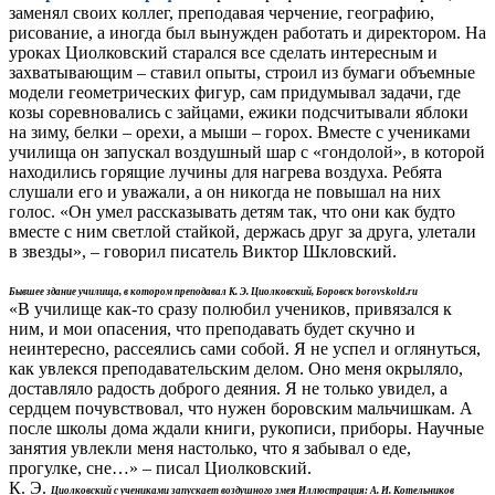
заменял своих коллег, преподавая черчение, географию,
рисование, а иногда был вынужден работать и директором. На
уроках Циолковский старался все сделать интересным и
захватывающим – ставил опыты, строил из бумаги объемные
модели геометрических фигур, сам придумывал задачи, где
козы соревновались с зайцами, ежики подсчитывали яблоки
на зиму, белки – орехи, а мыши – горох. Вместе с учениками
училища он запускал воздушный шар с «гондолой», в которой
находились горящие лучины для нагрева воздуха. Ребята
слушали его и уважали, а он никогда не повышал на них
голос. «Он умел рассказывать детям так, что они как будто
вместе с ним светлой стайкой, держась друг за друга, улетали
в звезды», – говорил писатель Виктор Шкловский.
Бывшее здание училища, в котором преподавал К. Э. Циолковский, Боровск borovskold.ru
«В училище как-то сразу полюбил учеников, привязался к
ним, и мои опасения, что преподавать будет скучно и
неинтересно, рассеялись сами собой. Я не успел и оглянуться,
как увлекся преподавательским делом. Оно меня окрыляло,
доставляло радость доброго деяния. Я не только увидел, а
сердцем почувствовал, что нужен боровским мальчишкам. А
после школы дома ждали книги, рукописи, приборы. Научные
занятия увлекли меня настолько, что я забывал о еде,
прогулке, сне…» – писал Циолковский.
К. Э.
Циолковский с учениками запускает воздушного змея Иллюстрация: А. И. Котельников