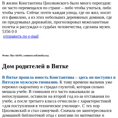
В жизни Константина Циолковского было много переездов:
он часто перемещался по стране – либо чтобы учиться, либо
чтобы учить. Сейчас почти каждая улица, где он жил, носит
его фамилию, а из этих небольших деревянных домиков, где
он придумывал дирижабли, прогнозировал межпланетные
полеты и рассуждал о судьбах человечества, сделаны музеи.
5356
0
0
отправить по e-mail
Фото: Max-the90s, commons.wikimedia.org
Дом родителей в Вятке
В Вятке прошла юность Константина – здесь он поступил в
Вятскую мужскую гимназию.
К тому времени мальчик уже
пережил скарлатину и страдал глухотой, которая сильно
мешала учебе. В гимназии его часто наказывали за
непослушание, оставили на второй год из-за отставания по
учебе, а после третьего класса отчислили с характеристикой
«для поступления в техническое училище». С тех пор
Циолковский и стал самоучкой. Сначала он заинтересовался
домашней библиотекой отца с книгами по математике и