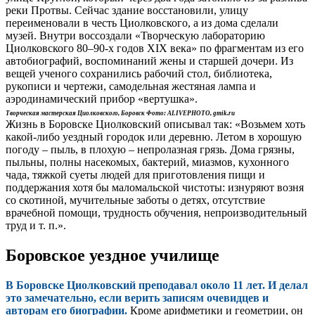
реки Протвы. Сейчас здание восстановили, улицу
переименовали в честь Циолковского, а из дома сделали
музей. Внутри воссоздали «Творческую лабораторию
Циолковского 80–90-х годов XIX века» по фрагментам из его
автобиографий, воспоминаний жены и старшей дочери. Из
вещей ученого сохранились рабочий стол, библиотека,
рукописи и чертежи, самодельная жестяная лампа и
аэродинамический прибор «вертушка».
Творческая мастерская Циолковского, Боровск Фото: ALIVEPHOTO, gmik.ru
Жизнь в Боровске Циолковский описывал так: «Возьмем хоть
какой-либо уездный городок или деревню. Летом в хорошую
погоду – пыль, в плохую – непролазная грязь. Дома грязны,
пыльны, полны насекомых, бактерий, миазмов, кухонного
чада, тяжкой суеты людей для приготовления пищи и
поддержания хотя бы маломальской чистоты: изнуряют возня
со скотиной, мучительные заботы о детях, отсутствие
врачебной помощи, трудность обучения, непроизводительный
труд и т. п.».
Боровское уездное училище
В Боровске Циолковский преподавал около 11 лет. И делал
это замечательно, если верить записям очевидцев и
авторам его биографии.
Кроме арифметики и геометрии, он