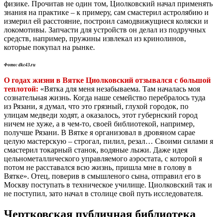
физике. Прочитав не один том, Циолковский начал применять
знания на практике – к примеру, сам смастерил астролябию и
измерил ей расстояние, построил самодвижущиеся коляски и
локомотивы. Запчасти для устройств он делал из подручных
средств, например, пружины извлекал из кринолинов,
которые покупал на рынке.
Фото: dkc43.ru
О годах жизни в Вятке Циолковский отзывался с большой
теплотой:
«Вятка для меня незабываема. Там началась моя
сознательная жизнь. Когда наше семейство перебралось туда
из Рязани, я думал, что это грязный, глухой городок, по
улицам медведи ходят, а оказалось, этот губернский город
ничем не хуже, а в чем-то, своей библиотекой, например,
получше Рязани. В Вятке я организовал в дровяном сарае
целую мастерскую – строгал, пилил, резал… Своими силами я
смастерил токарный станок, водяные лыжи. Даже идея
цельнометаллического управляемого аэростата, с которой я
потом не расставался всю жизнь, пришла мне в голову в
Вятке». Отец, поверив в смышленого сына, отправил его в
Москву поступать в техническое училище. Циолковский так и
не поступил, зато начал в столице свой путь исследователя.
Чертковская публичная библиотека