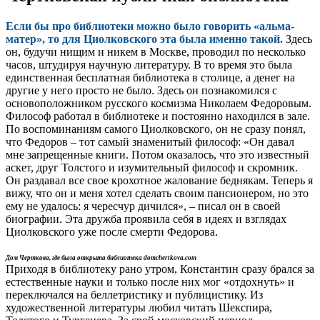
Если бы про библиотеки можно было говорить «альма-
матер», то для Циолковского эта была именно такой.
Здесь
он, будучи нищим и никем в Москве, проводил по несколько
часов, штудируя научную литературу. В то время это была
единственная бесплатная библиотека в столице, а денег на
другие у него просто не было. Здесь он познакомился с
основоположником русского космизма Николаем Федоровым.
Философ работал в библиотеке и постоянно находился в зале.
По воспоминаниям самого Циолковского, он не сразу понял,
что Федоров – тот самый знаменитый философ: «Он давал
мне запрещенные книги. Потом оказалось, что это известный
аскет, друг Толстого и изумительный философ и скромник.
Он раздавал все свое крохотное жалование беднякам. Теперь я
вижу, что он и меня хотел сделать своим пансионером, но это
ему не удалось: я чересчур дичился», – писал он в своей
биографии. Эта дружба проявила себя в идеях и взглядах
Циолковского уже после смерти Федорова.
Дом Черткова, где была открыта библиотека domchertkova.com
Приходя в библиотеку рано утром, Константин сразу брался за
естественные науки и только после них мог «отдохнуть» и
переключался на беллетристику и публицистику. Из
художественной литературы любил читать Шекспира,