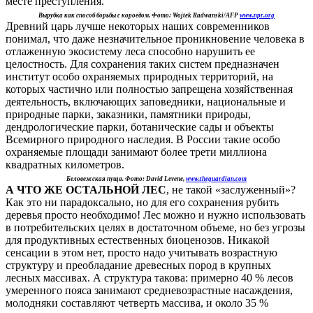
месте преступления.
Вырубка как способ борьбы с короедом. Фото: Wojtek Radwanski/AFP
www.npr.org
Древний царь лучше некоторых наших современников
понимал, что даже незначительное проникновение человека в
отлаженную экосистему леса способно нарушить ее
целостность. Для сохранения таких систем предназначен
институт особо охраняемых природных территорий, на
которых частично или полностью запрещена хозяйственная
деятельность, включающих заповедники, национальные и
природные парки, заказники, памятники природы,
дендрологические парки, ботанические сады и объекты
Всемирного природного наследия. В России такие особо
охраняемые площади занимают более трети миллиона
квадратных километров.
Беловежская пуща. Фото: David Levene,
www.theguardian.com
А ЧТО ЖЕ ОСТАЛЬНОЙ ЛЕС
, не такой «заслуженный»?
Как это ни парадоксально, но для его сохранения рубить
деревья просто необходимо! Лес можно и нужно использовать
в потребительских целях в достаточном объеме, но без угрозы
для продуктивных естественных биоценозов. Никакой
сенсации в этом нет, просто надо учитывать возрастную
структуру и преобладание древесных пород в крупных
лесных массивах. А структура такова: примерно 40 % лесов
умеренного пояса занимают средневозрастные насаждения,
молодняки составляют четверть массива, и около 35 %