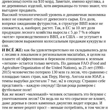
древесины) почти на $10 млрд. Заметьте, именно кругляка, а
не деревянных изделий, хотя американцы-то точно знают, что
выгоднее продавать.
Высокий технологический уровень и динамичная экономика
вовсе не означают отказ от древесного сырья. Его доля,
вопреки ожиданиям футуристов, в структуре ВВП вовсе не
снижается, а, наоборот, растет. Так, в ЕС за 10 лет доля
продукции лесного хозяйства выросла с 5 до 7 % в общем
«котле» производственного ВВП, а в США – не уступает в
финансовом выражении колоссальным продажам кукурузы и
сои.
И ВСЁ ЖЕ:
как бы удовлетворительно ни складывались дела
с лесами в локальном и региональном масштабах, в целом на
планете об эффективном и бережном отношении к зеленым
«легким» остается только мечтать. По данным FAO (Food and
Agriculture Organization of the United Nations), за 25 лет (1990–
2015) человечество потеряло 130 млн га лесов, что сравнимо с
площадью таких стран, как Перу, Нигер, Ангола или ЮАР, а
темпы вырубки достигали 7 тыс. м2 в секунду. Страшно себе
представить – каждую секунду! Целая роща размером с
футбольное поле!
Как же может «маленький» человек остановить это безумие с
уничтожением лесов? Он ведь ни на что серьезное не влияет,
даже деревья в своих каменных джунглях видит изредка. И
тем не менее рецепт прост – меньше потреблять, в том числе и