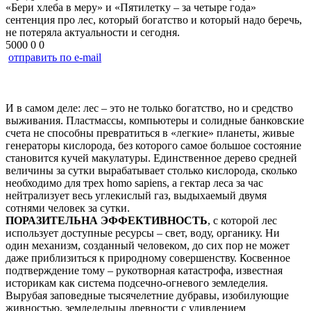
«Бери хлеба в меру» и «Пятилетку – за четыре года»
сентенция про лес, который богатство и который надо беречь,
не потеряла актуальности и сегодня.
5000
0
0
отправить по e-mail
И в самом деле: лес – это не только богатство, но и средство
выживания. Пластмассы, компьютеры и солидные банковские
счета не способны превратиться в «легкие» планеты, живые
генераторы кислорода, без которого самое большое состояние
становится кучей макулатуры. Единственное дерево средней
величины за сутки вырабатывает столько кислорода, сколько
необходимо для трех homo sapiens, а гектар леса за час
нейтрализует весь углекислый газ, выдыхаемый двумя
сотнями человек за сутки.
ПОРАЗИТЕЛЬНА ЭФФЕКТИВНОСТЬ
, с которой лес
использует доступные ресурсы – свет, воду, органику. Ни
один механизм, созданный человеком, до сих пор не может
даже приблизиться к природному совершенству. Косвенное
подтверждение тому – рукотворная катастрофа, известная
историкам как система подсечно-огневого земледелия.
Вырубая заповедные тысячелетние дубравы, изобилующие
живностью, земледельцы древности с удивлением