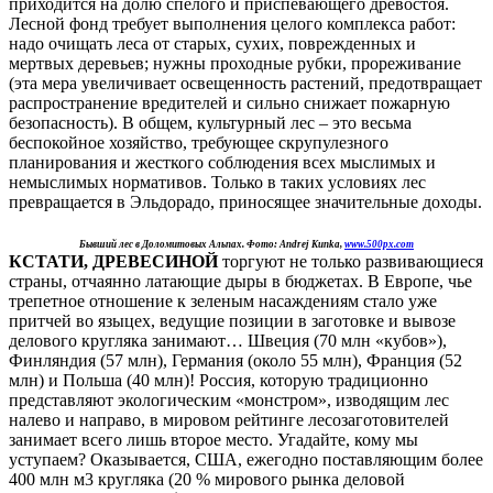
приходится на долю спелого и приспевающего древостоя.
Лесной фонд требует выполнения целого комплекса работ:
надо очищать леса от старых, сухих, поврежденных и
мертвых деревьев; нужны проходные рубки, прореживание
(эта мера увеличивает освещенность растений, предотвращает
распространение вредителей и сильно снижает пожарную
безопасность). В общем, культурный лес – это весьма
беспокойное хозяйство, требующее скрупулезного
планирования и жесткого соблюдения всех мыслимых и
немыслимых нормативов. Только в таких условиях лес
превращается в Эльдорадо, приносящее значительные доходы.
Бывший лес в Доломитовых Альпах. Фото: Andrej Kunka,
www.500px.com
КСТАТИ, ДРЕВЕСИНОЙ
торгуют не только развивающиеся
страны, отчаянно латающие дыры в бюджетах. В Европе, чье
трепетное отношение к зеленым насаждениям стало уже
притчей во языцех, ведущие позиции в заготовке и вывозе
делового кругляка занимают… Швеция (70 млн «кубов»),
Финляндия (57 млн), Германия (около 55 млн), Франция (52
млн) и Польша (40 млн)! Россия, которую традиционно
представляют экологическим «монстром», изводящим лес
налево и направо, в мировом рейтинге лесозаготовителей
занимает всего лишь второе место. Угадайте, кому мы
уступаем? Оказывается, США, ежегодно поставляющим более
400 млн м3 кругляка (20 % мирового рынка деловой