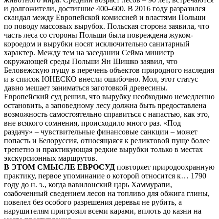
и долгожители, достигшие 400–600. В 2016 году разразился
скандал между Европейской комиссией и властями Польши
по поводу массовых вырубок. Польская сторона заявила, что
часть леса со стороны Польши была повреждена жуком-
короедом и вырубки носят исключительно санитарный
характер. Между тем на заседании Сейма министр
окружающей среды Польши Ян Шишко заявил, что
Беловежскую пущу в перечень объектов природного наследия
и в список ЮНЕСКО внесли ошибочно. Мол, этот статус
давно мешает заниматься заготовкой древесины.
Европейский суд решил, что вырубку необходимо немедленно
остановить, а заповедному лесу должна быть предоставлена
возможность самостоятельно справиться с напастью, как это,
вне всякого сомнения, происходило много раз. «Под
раздачу» – чувствительные финансовые санкции – может
попасть и Белоруссия, относящаяся к реликтовой пуще более
трепетно и практикующая редкие вырубки только в местах
экскурсионных маршрутов.
В ЭТОМ СМЫСЛЕ ЕВРОСУД
повторяет природоохранную
практику, первое упоминание о которой относится к… 1790
году до н. э., когда вавилонский царь Хаммурапи,
озабоченный сведением лесов на топливо для обжига глины,
повелел без особого разрешения деревья не рубить, а
нарушителям пригрозил всеми карами, вплоть до казни на