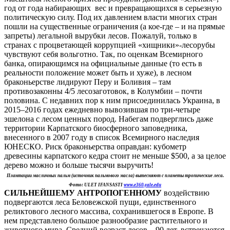
год от года набирающих вес и превращающихся в серьезную
политическую силу. Под их давлением власти многих стран
пошли на существенные ограничения (а кое-где – и на прямые
запреты) легальной вырубки лесов. Пожалуй, только в
странах с процветающей коррупцией «хищники»-лесорубы
чувствуют себя вольготно. Так, по оценкам Всемирного
банка, опирающимся на официальные данные (то есть в
реальности положение может быть и хуже), в лесном
браконьерстве лидируют Перу и Боливия – там
противозаконны 4/5 лесозаготовок, в Колумбии – почти
половина. С недавних пор к ним присоединилась Украина, в
2015–2016 годах ежедневно вывозившая по три-четыре
эшелона с лесом ценных пород. Набегам подверглись даже
территории Карпатского биосферного заповедника,
внесенного в 2007 году в список Всемирного наследия
ЮНЕСКО. Риск браконьерства оправдан: кубометр
древесины карпатского кедра стоит не меньше $500, а за целое
дерево можно и больше тысячи выручить!
Плантации масличных пальм (источник пальмового масла) вытесняют с планеты тропические леса.
Фото: ULET IFANSASTI
www.e360.yale.edu
СИЛЬНЕЙШЕМУ АНТРОПОГЕННОМУ
воздействию
подвергаются леса Беловежской пущи, единственного
реликтового лесного массива, сохранившегося в Европе. В
нем представлено большое разнообразие растительного и
животного мира. Средний возраст лесов – 90 лет, встречаются