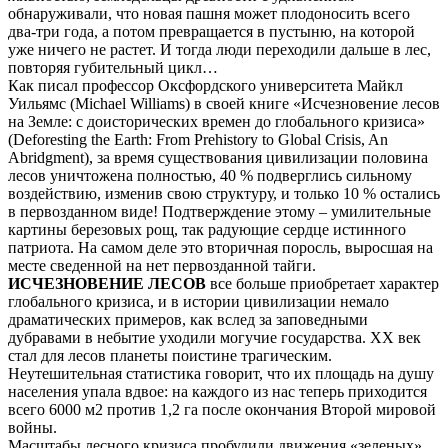
обнаруживали, что новая пашня может плодоносить всего
два-три года, а потом превращается в пустыню, на которой
уже ничего не растет. И тогда люди переходили дальше в лес,
повторяя губительный цикл…
Как писал профессор Оксфордского университета Майкл
Уильямс (Michael Williams) в своей книге «Исчезновение лесов
на Земле: с доисторических времен до глобального кризиса»
(Deforesting the Earth: From Prehistory to Global Crisis, An
Abridgment), за время существования цивилизации половина
лесов уничтожена полностью, 40 % подверглись сильному
воздействию, изменив свою структуру, и только 10 % остались
в первозданном виде! Подтверждение этому – умилительные
картины березовых рощ, так радующие сердце истинного
патриота. На самом деле это вторичная поросль, выросшая на
месте сведенной на нет первозданной тайги.
ИСЧЕЗНОВЕНИЕ ЛЕСОВ
все больше приобретает характер
глобального кризиса, и в истории цивилизации немало
драматических примеров, как вслед за заповедными
дубравами в небытие уходили могучие государства. XX век
стал для лесов планеты поистине трагическим.
Неутешительная статистика говорит, что их площадь на душу
населения упала вдвое: на каждого из нас теперь приходится
всего 6000 м2 против 1,2 га после окончания Второй мировой
войны.
Масштабы лесного кризиса пробудили движения «зеленых»,