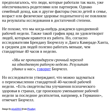
предполагалось, что люди, которые работали так мало, уже
обеспечивались родителями или партнером. Однако
семейный доход, как и другие факторы (число детей в семье,
возраст или физическое здоровье подопытного) не повлияли
на результаты исследования в достаточной степени.
Не похоже, что мы
когда-нибудь
дождемся однодневной
рабочей недели. Также такой график вряд ли удовлетворит
людей, которым нравится их работа. Но, согласно
исследователям Брендану Бюрчеллу и Даига
Камераде-Ханта
,
в среднем для людей полезно работать меньше, чем
стандартные 40 часов в неделю.
«Мы не пропагандируем срочный переход
на однодневную рабочую неделю. Результат
удивил и нас»
,
говорит
Бюрчелл.
Но исследователи утверждают, что можно задуматься
о переосмыслении стандартной
40-часовой
рабочей
недели. «Есть свидетельства улучшения психического
здоровья в странах, где произошло уменьшение рабочей
недели за последние десятилетия, например, в Германии»,
отмечает Бюрчелл.
Image by
pixel2013
from
Pixabay