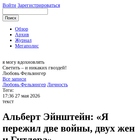
Войти
Зарегистрироваться
Обзор
Архив
Журнал
Мегаполис
я могу
вдохновлять
Светить – и никаких гвоздей!
Любовь
Фельзингер
Все записи
Любовь Фельзингер
Личность
Теги:
17:36
27 мая 2026
текст
Альберт Эйнштейн: «Я
пережил две войны, двух жен
и Гитлера»