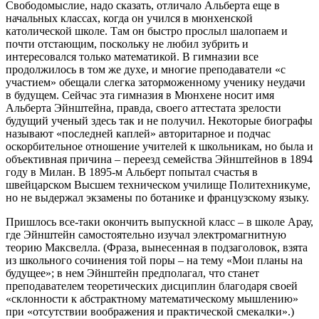
Свободомыслие, надо сказать, отличало Альберта еще в
начальных классах, когда он учился в мюнхенской
католической школе. Там он быстро прослыл шалопаем и
почти отстающим, поскольку не любил зубрить и
интересовался только математикой. В гимназии все
продолжилось в том же духе, и многие преподаватели «с
участием» обещали слегка заторможенному ученику неудачи
в будущем. Сейчас эта гимназия в Мюнхене носит имя
Альберта Эйнштейна, правда, своего аттестата зрелости
будущий ученый здесь так и не получил. Некоторые биографы
называют «последней каплей» авторитарное и подчас
оскорбительное отношение учителей к школьникам, но была и
объективная причина – переезд семейства Эйнштейнов в 1894
году в Милан. В 1895-м Альберт попытал счастья в
швейцарском Высшем техническом училище Политехникуме,
но не выдержал экзамены по ботанике и французскому языку.
Пришлось все-таки окончить выпускной класс – в школе Арау,
где Эйнштейн самостоятельно изучал электромагнитную
теорию Максвелла. (Фраза, вынесенная в подзаголовок, взята
из школьного сочинения той поры – на тему «Мои планы на
будущее»; в нем Эйнштейн предполагал, что станет
преподавателем теоретических дисциплин благодаря своей
«склонности к абстрактному математическому мышлению»
при «отсутствии воображения и практической смекалки».)