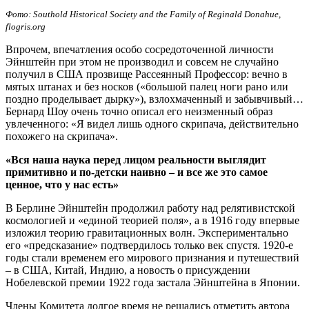
Фото: Southold Historical Society and the Family of Reginald Donahue,
flogris.org
Впрочем, впечатления особо сосредоточенной личности
Эйнштейн при этом не производил и совсем не случайно
получил в США прозвище Рассеянный Профессор: вечно в
мятых штанах и без носков («большой палец ноги рано или
поздно проделывает дырку»), взлохмаченный и забывчивый…
Бернард Шоу очень точно описал его неизменный образ
увлеченного: «Я видел лишь одного скрипача, действительно
похожего на скрипача».
«Вся наша наука перед лицом реальности выглядит
примитивно и по-детски наивно – и все же это самое
ценное, что у нас есть»
В Берлине Эйнштейн продолжил работу над релятивистской
космологией и «единой теорией поля», а в 1916 году впервые
изложил теорию гравитационных волн. Экспериментально
его «предсказание» подтвердилось только век спустя. 1920-е
годы стали временем его мирового признания и путешествий
– в США, Китай, Индию, а новость о присуждении
Нобелевской премии 1922 года застала Эйнштейна в Японии.
Члены Комитета долгое время не решались отметить автора