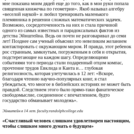
мне показана моим дядей еще до того, как в мои руки попала
священная книжечка по геометрии». Якоб называл алгебру
«веселой наукой» и любил тренировать маленького
племянника в решении сложных математических задачек.
Возможно, сосредоточенность на них и стала причиной
одного из самых известных и парадоксальных фактов из
детства Эйнштейна. Ведь он почти не разговаривал до семи
лет! Позднее сам ученый объяснял это невеликим желанием
контактировать с окружающим миром. И правда, этот ребенок
рос странным, замкнутым, погруженным в себя и открытия,
подстерегающие на каждом шагу. Определяющими
событиями того периода стали подаренный отцом компас,
прочтение трудов Евклида и Канта и… глубокая
религиозность, которая улетучилась в 12 лет: «Вскоре,
благодаря чтению научно-популярных книг, я стал
убеждаться, что многое в библейских историях не может быть
правдой. Следствием этого было прямо-таки фанатическое
свободомыслие, соединенное с впечатлением, будто
государство обманывает молодежь».
Эйнштейн в 14 лет. faculty.randolphcollege.edu
«Счастливый человек слишком удовлетворен настоящим,
чтобы слишком много думать о будущем»