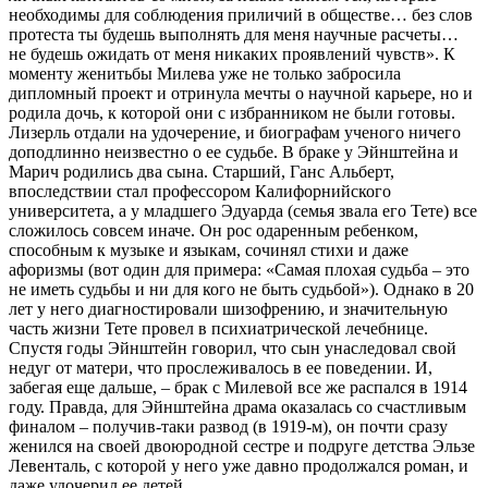
необходимы для соблюдения приличий в обществе… без слов
протеста ты будешь выполнять для меня научные расчеты…
не будешь ожидать от меня никаких проявлений чувств». К
моменту женитьбы Милева уже не только забросила
дипломный проект и отринула мечты о научной карьере, но и
родила дочь, к которой они с избранником не были готовы.
Лизерль отдали на удочерение, и биографам ученого ничего
доподлинно неизвестно о ее судьбе. В браке у Эйнштейна и
Марич родились два сына. Старший, Ганс Альберт,
впоследствии стал профессором Калифорнийского
университета, а у младшего Эдуарда (семья звала его Тете) все
сложилось совсем иначе. Он рос одаренным ребенком,
способным к музыке и языкам, сочинял стихи и даже
афоризмы (вот один для примера: «Самая плохая судьба – это
не иметь судьбы и ни для кого не быть судьбой»). Однако в 20
лет у него диагностировали шизофрению, и значительную
часть жизни Тете провел в психиатрической лечебнице.
Спустя годы Эйнштейн говорил, что сын унаследовал свой
недуг от матери, что прослеживалось в ее поведении. И,
забегая еще дальше, – брак с Милевой все же распался в 1914
году. Правда, для Эйнштейна драма оказалась со счастливым
финалом – получив-таки развод (в 1919-м), он почти сразу
женился на своей двоюродной сестре и подруге детства Эльзе
Левенталь, с которой у него уже давно продолжался роман, и
даже удочерил ее детей.