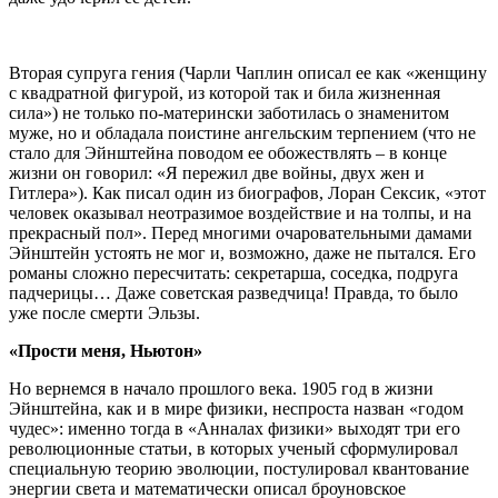
Вторая супруга гения (Чарли Чаплин описал ее как «женщину
с квадратной фигурой, из которой так и била жизненная
сила») не только по-матерински заботилась о знаменитом
муже, но и обладала поистине ангельским терпением (что не
стало для Эйнштейна поводом ее обожествлять – в конце
жизни он говорил: «Я пережил две войны, двух жен и
Гитлера»). Как писал один из биографов, Лоран Сексик, «этот
человек оказывал неотразимое воздействие и на толпы, и на
прекрасный пол». Перед многими очаровательными дамами
Эйнштейн устоять не мог и, возможно, даже не пытался. Его
романы сложно пересчитать: секретарша, соседка, подруга
падчерицы… Даже советская разведчица! Правда, то было
уже после смерти Эльзы.
«Прости меня, Ньютон»
Но вернемся в начало прошлого века. 1905 год в жизни
Эйнштейна, как и в мире физики, неспроста назван «годом
чудес»: именно тогда в «Анналах физики» выходят три его
революционные статьи, в которых ученый сформулировал
специальную теорию эволюции, постулировал квантование
энергии света и математически описал броуновское