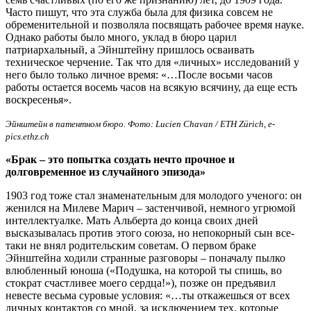
Часто пишут, что эта служба была для физика совсем не
обременительной и позволяла посвящать рабочее время науке.
Однако работы было много, уклад в бюро царил
патриархальный, а Эйнштейну пришлось осваивать
техническое черчение. Так что для «личных» исследований у
него было только личное время: «…После восьми часов
работы остается восемь часов на всякую всячину, да еще есть
воскресенья».
Эйнштейн в патентном бюро. Фото: Lucien Chavan / ETH Zürich, e-
pics.ethz.ch
«Брак – это попытка создать нечто прочное и
долговременное из случайного эпизода»
1903 год тоже стал знаменательным для молодого ученого: он
женился на Милеве Марич – застенчивой, немного угрюмой
интеллектуалке. Мать Альберта до конца своих дней
высказывалась против этого союза, но непокорный сын все-
таки не внял родительским советам. О первом браке
Эйнштейна ходили странные разговоры – поначалу пылко
влюбленный юноша («Подушка, на которой ты спишь, во
стократ счастливее моего сердца!»), позже он предъявил
невесте весьма суровые условия: «…ты откажешься от всех
личных контактов со мной, за исключением тех, которые