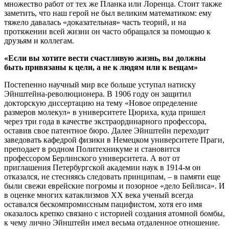
множество работ от тех же Планка или Лоренца. Стоит также
заметить, что наш герой не был великим математиком: ему
тяжело давалась «доказательная» часть теорий, и на
протяжении всей жизни он часто обращался за помощью к
друзьям и коллегам.
«Если вы хотите вести счастливую жизнь, вы должны
быть привязаны к цели, а не к людям или к вещам»
Постепенно научный мир все больше уступал натиску
Эйнштейна-революционера. В 1906 году он защитил
докторскую диссертацию на тему «Новое определение
размеров молекул» в университете Цюриха, куда пришел
через три года в качестве экстраординарного профессора,
оставив свое патентное бюро. Далее Эйнштейн переходит
заведовать кафедрой физики в Немецком университете Праги,
преподает в родном Политехникуме и становится
профессором Берлинского университета. А вот от
приглашения Петербургской академии наук в 1914-м он
отказался, не стесняясь следовать принципам, – в памяти еще
были свежи еврейские погромы и позорное «дело Бейлиса». И
в оценке многих катаклизмов XX века ученый всегда
оставался бескомпромиссным пацифистом, хотя его имя
оказалось крепко связано с историей создания атомной бомбы,
к чему лично Эйнштейн имел весьма отдаленное отношение.