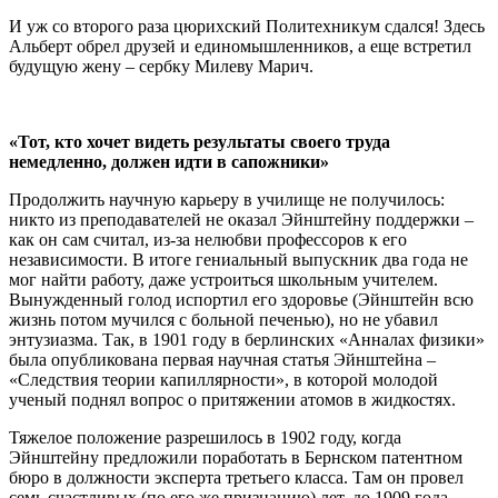
И уж со второго раза цюрихский Политехникум сдался! Здесь
Альберт обрел друзей и единомышленников, а еще встретил
будущую жену – сербку Милеву Марич.
«Тот, кто хочет видеть результаты своего труда
немедленно, должен идти в сапожники»
Продолжить научную карьеру в училище не получилось:
никто из преподавателей не оказал Эйнштейну поддержки –
как он сам считал, из-за нелюбви профессоров к его
независимости. В итоге гениальный выпускник два года не
мог найти работу, даже устроиться школьным учителем.
Вынужденный голод испортил его здоровье (Эйнштейн всю
жизнь потом мучился с больной печенью), но не убавил
энтузиазма. Так, в 1901 году в берлинских «Анналах физики»
была опубликована первая научная статья Эйнштейна –
«Следствия теории капиллярности», в которой молодой
ученый поднял вопрос о притяжении атомов в жидкостях.
Тяжелое положение разрешилось в 1902 году, когда
Эйнштейну предложили поработать в Бернском патентном
бюро в должности эксперта третьего класса. Там он провел
семь счастливых (по его же признанию) лет, до 1909 года.