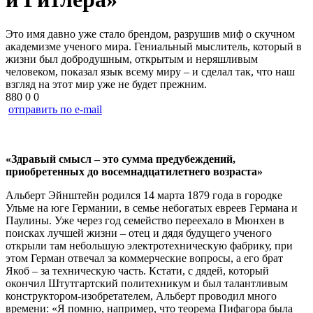
Это имя давно уже стало брендом, разрушив миф о скучном
академизме ученого мира. Гениальный мыслитель, который в
жизни был добродушным, открытым и неряшливым
человеком, показал язык всему миру – и сделал так, что наш
взгляд на этот мир уже не будет прежним.
880
0
0
отправить по e-mail
«Здравый смысл – это сумма предубеждений,
приобретенных до восемнадцатилетнего возраста»
Альберт Эйнштейн родился 14 марта 1879 года в городке
Ульме на юге Германии, в семье небогатых евреев Германа и
Паулины. Уже через год семейство переехало в Мюнхен в
поисках лучшей жизни – отец и дядя будущего ученого
открыли там небольшую электротехническую фабрику, при
этом Герман отвечал за коммерческие вопросы, а его брат
Якоб – за техническую часть. Кстати, с дядей, который
окончил Штутгартский политехникум и был талантливым
конструктором-изобретателем, Альберт проводил много
времени: «Я помню, например, что теорема Пифагора была