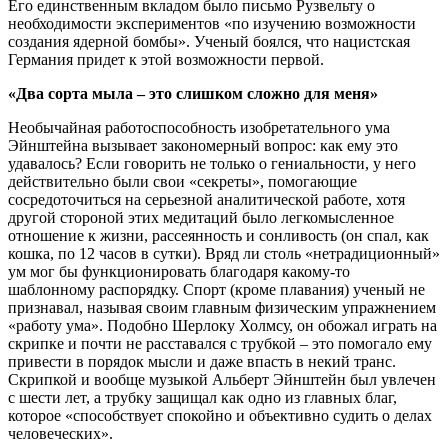
Его единственным вкладом было письмо Рузвельту о
необходимости экспериментов «по изучению возможности
создания ядерной бомбы». Ученый боялся, что нацистская
Германия придет к этой возможности первой.
«Два сорта мыла – это слишком сложно для меня»
Необычайная работоспособность изобретательного ума
Эйнштейна вызывает закономерный вопрос: как ему это
удавалось? Если говорить не только о гениальности, у него
действительно были свои «секреты», помогающие
сосредоточиться на серьезной аналитической работе, хотя
другой стороной этих медитаций было легкомысленное
отношение к жизни, рассеянность и сонливость (он спал, как
кошка, по 12 часов в сутки). Вряд ли столь «нетрадиционный»
ум мог бы функционировать благодаря какому-то
шаблонному распорядку. Спорт (кроме плавания) ученый не
признавал, называя своим главным физическим упражнением
«работу ума». Подобно Шерлоку Холмсу, он обожал играть на
скрипке и почти не расставался с трубкой – это помогало ему
привести в порядок мысли и даже впасть в некий транс.
Скрипкой и вообще музыкой Альберт Эйнштейн был увлечен
с шести лет, а трубку защищал как одно из главных благ,
которое «способствует спокойно и объективно судить о делах
человеческих».