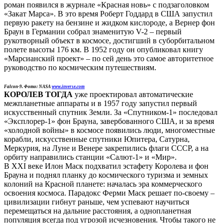
роман появился в журнале «Красная новь» с подзаголовком
«Закат Марса». В это время Роберт Годдард в США запустил
первую ракету на бензине и жидком кислороде, а Вернер фон
Браун в Германии собрал знаменитую V-2 – первый
рукотворный объект в космосе, достигший в суборбитальном
полете высоты 176 км. В 1952 году он опубликовал книгу
«Марсианский проект» – по сей день это самое авторитетное
руководство по космическим путешествиям.
Falcon-9. Фото: NASA
www.inverse.com
КОРОЛЕВ ТОГДА
уже проектировал автоматические
межпланетные аппараты и в 1957 году запустил первый
искусственный спутник Земли. За «Спутником-1» последовал
«Эксплорер-1» фон Брауна, завербованного США, и за время
«холодной войны» в космосе появились люди, многоместные
корабли, искусственные спутники Юпитера, Сатурна,
Меркурия, на Луне и Венере закрепились флаги СССР, а на
орбиту направились станции «Салют-1» и «Мир».
В XXI веке Илон Маск подхватил эстафету Королева и фон
Брауна и поднял планку до космического туризма и земных
колоний на Красной планете: началась эра коммерческого
освоения космоса. Парадокс Ферми Маск решает по-своему –
цивилизации гибнут раньше, чем успевают научиться
перемещаться на дальние расстояния, а однопланетная
популяция всегда под угрозой исчезновения. Чтобы такого не