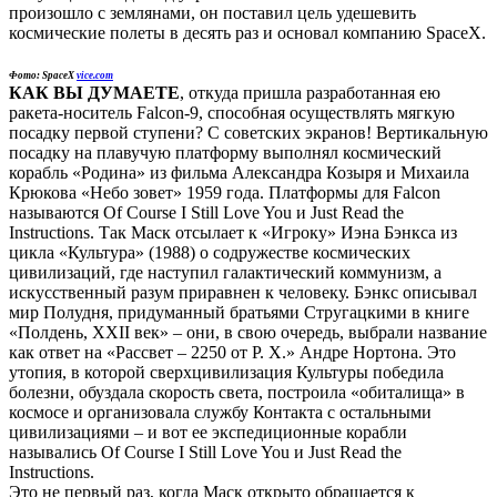
произошло с землянами, он поставил цель удешевить
космические полеты в десять раз и основал компанию SpaceX.
Фото: SpaceX
vice.com
КАК ВЫ ДУМАЕТЕ
, откуда пришла разработанная ею
ракета-носитель Falcon-9, способная осуществлять мягкую
посадку первой ступени? С советских экранов! Вертикальную
посадку на плавучую платформу выполнял космический
корабль «Родина» из фильма Александра Козыря и Михаила
Крюкова «Небо зовет» 1959 года. Платформы для Falcon
называются Of Course I Still Love You и Just Read the
Instructions. Так Маск отсылает к «Игроку» Иэна Бэнкса из
цикла «Культура» (1988) о содружестве космических
цивилизаций, где наступил галактический коммунизм, а
искусственный разум приравнен к человеку. Бэнкс описывал
мир Полудня, придуманный братьями Стругацкими в книге
«Полдень, XXII век» – они, в свою очередь, выбрали название
как ответ на «Рассвет – 2250 от Р. Х.» Андре Нортона. Это
утопия, в которой сверхцивилизация Культуры победила
болезни, обуздала скорость света, построила «обиталища» в
космосе и организовала службу Контакта с остальными
цивилизациями – и вот ее экспедиционные корабли
назывались Of Course I Still Love You и Just Read the
Instructions.
Это не первый раз, когда Маск открыто обращается к