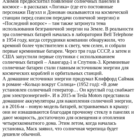
Азимов предвосхитил появление солнечных панелей в
космосе – в рассказах «Логика» (где его постоянные
персонажи Пауэлл и Донован оказываются на космической
станции перед сеансом передачи солнечной энергии) и
«Последний вопрос» – там также затронута тема
использования безграничной энергии на Земле. В реальности
эра солнечных батарей началась в лаборатории Bell Telephone
в 1954 году, когда сотрудники компании обнаружили, что
кремний более чувствителен к свету, чем селен, и собрали
первые кремниевые батареи. Через три года СССР, а затем и
США запустили первые спутники с использованием
солнечных батарей – Авангард-1 и Спутник-3. Кремниевые
солнечные батареи стали главным источником энергии для
космических кораблей и орбитальных станций.
А домашние источники энергии придумал Клиффорд Саймак
в романе «Кольцо вокруг Солнца» (1952 год): «В доме
установлен солнечный генератор… Он круглый год снабжает
дом электроэнергией». И в 2015-м Tesla Motors представила
домашние аккумуляторы для накопления солнечной энергии,
а в 2016-м – новую модель батарей, встраиваемых в крышу:
они не изнашиваются благодаря прочному стеклу в панелях и
дают мощность, достаточную для освещения и отопления
четырехкомнатного дома. Этим летом, когда началась
установка, Маск заявил, что солнечная черепица будет
дешевле обычной.