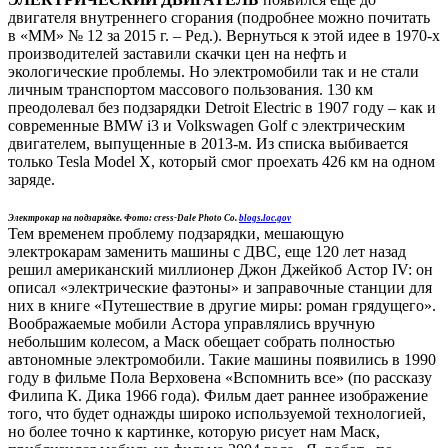
двигателя внутреннего сгорания (подробнее можно почитать
в «ММ» № 12 за 2015 г. – Ред.). Вернуться к этой идее в 1970-х
производителей заставили скачки цен на нефть и
экологические проблемы. Но электромобили так и не стали
личным транспортом массового пользования. 130 км
преодолевал без подзарядки Detroit Electric в 1907 году – как и
современные BMW i3 и Volkswagen Golf с электрическим
двигателем, выпущенные в 2013-м. Из списка выбивается
только Tesla Model X, который смог проехать 426 км на одном
заряде.
Электрокар на подзарядке. Фото: cress-Dale Photo Co.
blogs.loc.gov
Тем временем проблему подзарядки, мешающую
электрокарам заменить машины с ДВС, еще 120 лет назад
решил американский миллионер Джон Джейкоб Астор IV: он
описал «электрические фаэтоны» и заправочные станции для
них в книге «Путешествие в другие миры: роман грядущего».
Воображаемые мобили Астора управлялись вручную
небольшим колесом, а Маск обещает собрать полностью
автономные электромобили. Такие машины появились в 1990
году в фильме Пола Верховена «Вспомнить все» (по рассказу
Филипа К. Дика 1966 года). Фильм дает раннее изображение
того, что будет однажды широко используемой технологией,
но более точно к картинке, которую рисует нам Маск,