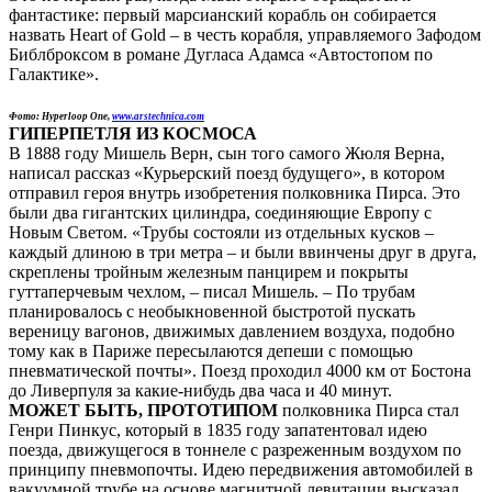
фантастике: первый марсианский корабль он собирается
назвать Heart of Gold – в честь корабля, управляемого Зафодом
Библброксом в романе Дугласа Адамса «Автостопом по
Галактике».
Фото: Hyperloop One,
www.arstechnica.com
ГИПЕРПЕТЛЯ ИЗ КОСМОСА
В 1888 году Мишель Верн, сын того самого Жюля Верна,
написал рассказ «Курьерский поезд будущего», в котором
отправил героя внутрь изобретения полковника Пирса. Это
были два гигантских цилиндра, соединяющие Европу с
Новым Светом. «Трубы состояли из отдельных кусков –
каждый длиною в три метра – и были ввинчены друг в друга,
скреплены тройным железным панцирем и покрыты
гуттаперчевым чехлом, – писал Мишель. – По трубам
планировалось с необыкновенной быстротой пускать
вереницу вагонов, движимых давлением воздуха, подобно
тому как в Париже пересылаются депеши с помощью
пневматической почты». Поезд проходил 4000 км от Бостона
до Ливерпуля за какие-нибудь два часа и 40 минут.
МОЖЕТ БЫТЬ, ПРОТОТИПОМ
полковника Пирса стал
Генри Пинкус, который в 1835 году запатентовал идею
поезда, движущегося в тоннеле с разреженным воздухом по
принципу пневмопочты. Идею передвижения автомобилей в
вакуумной трубе на основе магнитной левитации высказал