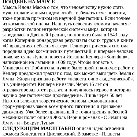
ПОЛДЕНЬ НА МАРСЕ
Мысль Илона Маска о том, что человечеству нужно стать
мультипланетарным видом, чтобы избежать исчезновения,
тоже пришла прямиком из научной фантастики. Если точнее –
из космической оперы. Наш путь освоения космоса начался с
разработки гелиоцентрической системы мира, которая
зародилась в Древней Греции, но принята была в 1543 году,
когда Коперник обнародовал результаты своих трудов в книге
«О вращениях небесных сфер». Гелиоцентрическая система
породила идею космических путешествий, и впервые человек
появляется на Луне в повести Иоганна Кеплера «Somnium»,
написанной на латыни в 1609 году. Чтобы попасть в
Университет Тюбингена, нужно было пройти конкурс работ, и
Кеплер предложил трактат о том, как может выглядеть Земля с
Луны. Жюри признало работу «недостаточно академической»,
и в университет Кеплера не взяли. Через 16 лет он
отредактировал этот трактат, и получилось первое в истории
научно-фантастическое произведение. Лишь через 50 лет
Ньютон заложил теоретические основы космонавтики,
сформулировав закон всемирного тяготения и три закона
движения. Уже более правильный с точки зрения небесной
механики полет описал Жюль Верн в романах «С Земли на
Луну» и «Вокруг Луны».
СЛЕДУЮЩИМ МАСШТАБНО
описал идею освоения
космоса Константин Циолковский. В заметке «Планеты