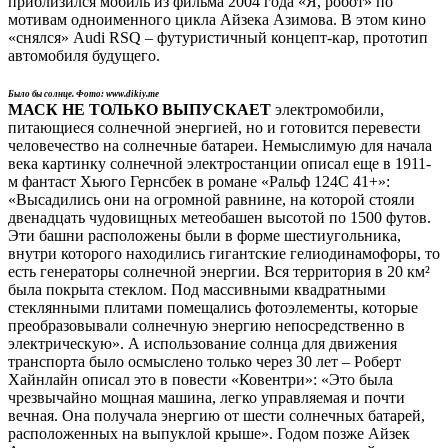
приблизился мобиль из фильма 2004 года «Я, робот» по
мотивам одноименного цикла Айзека Азимова. В этом кино
«снялся» Audi RSQ – футуристичный концепт-кар, прототип
автомобиля будущего.
Было бы солнце. Фото: www.dikiy.me
МАСК НЕ ТОЛЬКО ВЫПУСКАЕТ
электромобили,
питающиеся солнечной энергией, но и готовится перевести
человечество на солнечные батареи. Немыслимую для начала
века картинку солнечной электростанции описал еще в 1911-
м фантаст Хьюго Гернсбек в романе «Ральф 124С 41+»:
«Высадились они на огромной равнине, на которой стояли
двенадцать чудовищных метеобашен высотой по 1500 футов.
Эти башни расположены были в форме шестиугольника,
внутри которого находились гигантские гелиодинамофоры, то
есть генераторы солнечной энергии. Вся территория в 20 км²
была покрыта стеклом. Под массивными квадратными
стеклянными плитами помещались фотоэлементы, которые
преобразовывали солнечную энергию непосредственно в
электрическую». А использование солнца для движения
транспорта было осмыслено только через 30 лет – Роберт
Хайнлайн описал это в повести «Ковентри»: «Это была
чрезвычайно мощная машина, легко управляемая и почти
вечная. Она получала энергию от шести солнечных батарей,
расположенных на выпуклой крыше». Годом позже Айзек