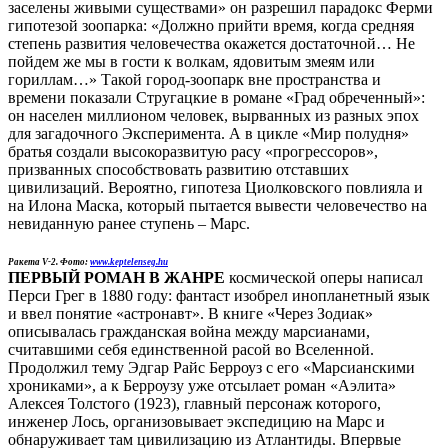
заселены живыми существами» он разрешил парадокс Ферми
гипотезой зоопарка: «Должно прийти время, когда средняя
степень развития человечества окажется достаточной… Не
пойдем же мы в гости к волкам, ядовитым змеям или
гориллам…» Такой город-зоопарк вне пространства и
времени показали Стругацкие в романе «Град обреченный»:
он населен миллионом человек, вырванных из разных эпох
для загадочного Эксперимента. А в цикле «Мир полудня»
братья создали высокоразвитую расу «прогрессоров»,
призванных способствовать развитию отставших
цивилизаций. Вероятно, гипотеза Циолковского повлияла и
на Илона Маска, который пытается вывести человечество на
невиданную ранее ступень – Марс.
Ракета V-2. Фото:
www.keptelenseg.hu
ПЕРВЫЙ РОМАН В ЖАНРЕ
космической оперы написал
Перси Грег в 1880 году: фантаст изобрел инопланетный язык
и ввел понятие «астронавт». В книге «Через Зодиак»
описывалась гражданская война между марсианами,
считавшими себя единственной расой во Вселенной.
Продолжил тему Эдгар Райс Берроуз с его «Марсианскими
хрониками», а к Берроузу уже отсылает роман «Аэлита»
Алексея Толстого (1923), главный персонаж которого,
инженер Лось, организовывает экспедицию на Марс и
обнаруживает там цивилизацию из Атлантиды. Впервые