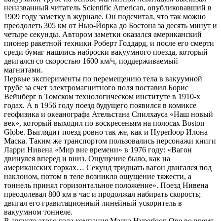
неназванный читатель Scientific American, опубликовавший в
1909 году заметку в журнале. Он подсчитал, что так можно
преодолеть 305 км от Нью-Йорка до Бостона за десять минут и
четыре секунды. Автором заметки оказался американский
пионер ракетной техники Роберт Годдард, и после его смерти
среди бумаг нашлись наброски вакуумного поезда, который
двигался со скоростью 1600 км/ч, поддерживаемый
магнитами.
Первые эксперименты по перемещению тела в вакуумной
трубе за счет электромагнитного поля поставил Борис
Вейнберг в Томском технологическом институте в 1910-х
годах. А в 1956 году поезд будущего появился в комиксе
геофизика и океанографа Ательстана Спилхауса «Наш новый
век», который выходил по воскресеньям на полосах Boston
Globe. Выглядит поезд ровно так же, как и Hyperloop Илона
Маска. Таким же транспортом пользовались персонажи книги
Ларри Нивена «Мир вне времени» в 1976 году: «Вагон
двинулся вперед и вниз. Ощущение было, как на
американских горках… Секунд тридцать вагон двигался под
наклоном, потом в теле возникло ощущение тяжести, а
тоннель принял горизонтальное положение». Поезд Нивена
преодолевал 800 км в час и продолжал набирать скорость;
двигал его гравитационный линейный ускоритель в
вакуумном тоннеле.
В августе этого года компания Маска Hyperloop One во время