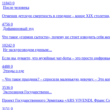
11843
0
После человека
Отменив детскую смертность в середине – конце XIX столетия,
4756
0
Дофаминовый зуд
Что такое «гормон сытости», почему не стоит изводить себя же
10242
0
Не экскурсоводом единым:...
Если вы думаете, что музейные чат-боты – это просто цифровы
4488
0
Этюды о еде
– Что такое праздник? – спросили маленькую девочку. – Это ког
3536
0
Экспозиция Государственн...
Проект Государственного Эрмитажа «ARS VIVENDI. Франс Сней
3151
0