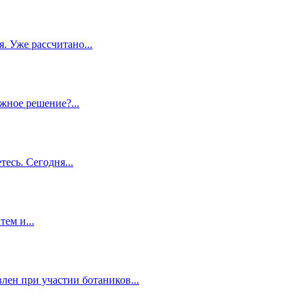
. Уже рассчитано...
жное решение?...
есь. Сегодня...
ем и...
ен при участии ботаников...