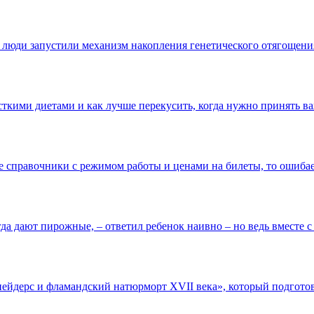
 люди запустили механизм накопления генетического отягощения
сткими диетами и как лучше перекусить, когда нужно принять ва
е справочники с режимом работы и ценами на билеты, то ошибает
да дают пирожные, – ответил ребенок наивно – но ведь вместе с т
дерс и фламандский натюрморт XVII века», который подготовл