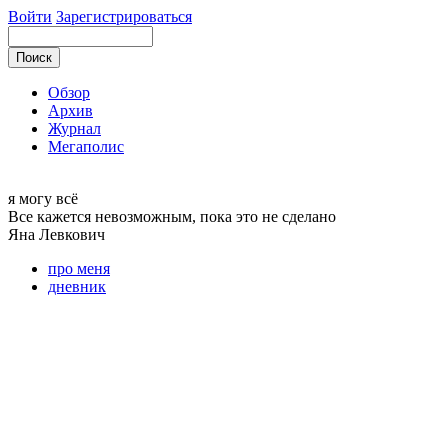
Войти
Зарегистрироваться
Обзор
Архив
Журнал
Мегаполис
я могу
всё
Все кажется невозможным, пока это не сделано
Яна
Левкович
про меня
дневник