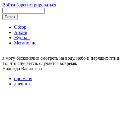
Войти
Зарегистрироваться
Обзор
Архив
Журнал
Мегаполис
я могу
бесконечно смотреть на воду, небо и парящих птиц.
То, что случается, случается вовремя.
Надежда
Васильева
про меня
дневник