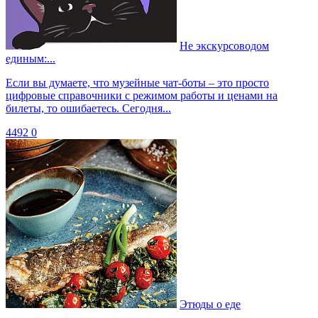
Не экскурсоводом
единым:...
Если вы думаете, что музейные чат-боты – это просто
цифровые справочники с режимом работы и ценами на
билеты, то ошибаетесь. Сегодня...
4492
0
Этюды о еде