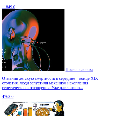
11849
0
После человека
Отменив детскую смертность в середине – конце XIX
столетия, люди запустили механизм накопления
генетического отягощения. Уже рассчитано...
4763
0