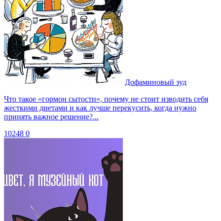
Дофаминовый зуд
Что такое «гормон сытости», почему не стоит изводить себя
жесткими диетами и как лучше перекусить, когда нужно
принять важное решение?...
10248
0