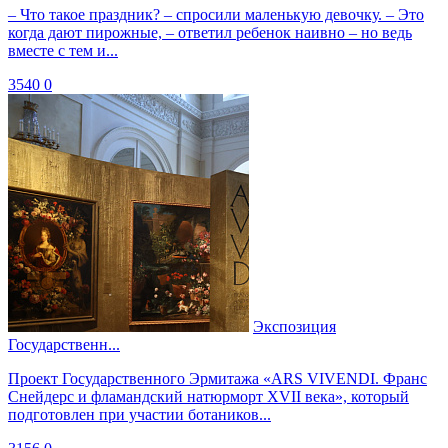
– Что такое праздник? – спросили маленькую девочку. – Это
когда дают пирожные, – ответил ребенок наивно – но ведь
вместе с тем и...
3540
0
Экспозиция
Государственн...
Проект Государственного Эрмитажа «ARS VIVENDI. Франс
Снейдерс и фламандский натюрморт XVII века», который
подготовлен при участии ботаников...