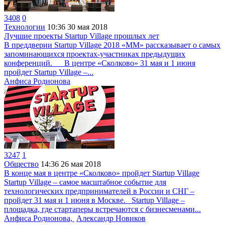
3408
0
Технологии
10:36
30 мая 2018
Лучшие проекты Startup Village прошлых лет
В преддверии Startup Village 2018 «ММ» рассказывает о самых
запоминающихся проектах-участниках предыдущих
конференций. В центре «Сколково» 31 мая и 1 июня
пройдет Startup Village –...
Анфиса Родионова
3247
1
Общество
14:36
26 мая 2018
В конце мая в центре «Сколково» пройдет Startup Village
Startup Village – самое масштабное событие для
технологических предпринимателей в России и СНГ –
пройдет 31 мая и 1 июня в Москве. Startup Village –
площадка, где стартаперы встречаются с бизнесменами...
Анфиса Родионова,
Александр Новиков