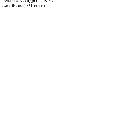
редактор: Андреева К.А.
e-mail: one@21mm.ru