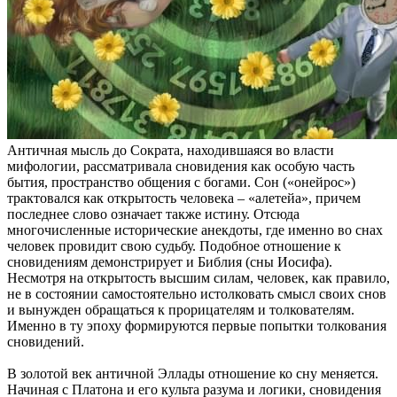
Античная мысль до Сократа, находившаяся во власти
мифологии, рассматривала сновидения как особую часть
бытия, пространство общения с богами. Сон («онейрос»)
трактовался как открытость человека – «алетейа», причем
последнее слово означает также истину. Отсюда
многочисленные исторические анекдоты, где именно во снах
человек провидит свою судьбу. Подобное отношение к
сновидениям демонстрирует и Библия (сны Иосифа).
Несмотря на открытость высшим силам, человек, как правило,
не в состоянии самостоятельно истолковать смысл своих снов
и вынужден обращаться к прорицателям и толкователям.
Именно в ту эпоху формируются первые попытки толкования
сновидений.
В золотой век античной Эллады отношение ко сну меняется.
Начиная с Платона и его культа разума и логики, сновидения