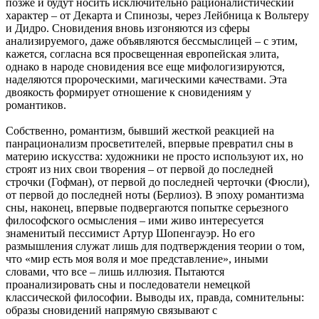
позже и будут носить исключительно рационалистический
характер – от Декарта и Спинозы, через Лейбница к Вольтеру
и Дидро. Сновидения вновь изгоняются из сферы
анализируемого, даже объявляются бессмыслицей – с этим,
кажется, согласна вся просвещенная европейская элита,
однако в народе сновидения все еще мифологизируются,
наделяются пророческими, магическими качествами. Эта
двоякость формирует отношение к сновидениям у
романтиков.
Собственно, романтизм, бывший жесткой реакцией на
панрационализм просветителей, впервые превратил сны в
материю искусства: художники не просто используют их, но
строят из них свои творения – от первой до последней
строчки (Гофман), от первой до последней черточки (Фюсли),
от первой до последней ноты (Берлиоз). В эпоху романтизма
сны, наконец, впервые подвергаются попытке серьезного
философского осмысления – ими живо интересуется
знаменитый пессимист Артур Шопенгауэр. Но его
размышления служат лишь для подтверждения теории о том,
что «мир есть моя воля и мое представление», иными
словами, что все – лишь иллюзия. Пытаются
проанализировать сны и последователи немецкой
классической философии. Выводы их, правда, сомнительны:
образы сновидений напрямую связывают с