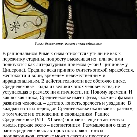
Уильям Оккам - монах, филосов и логик в одном лице
В рациональном Риме к снам относятся чуть ли не как к
пережитку старины, попросту высмеивая их, или же ими
пользуются как литературным приемом («сон Сципиона» у
Цицерона). Средние века принято считать эпохой мракобесия,
жестокости и войн, временем невежественным и
иррациональным. В действительности все обстояло иначе.
Средневековье – одна из великих эпох человечества, не
уступающая в размахе ни античности, ни Новому времени. И,
как всякая эпоха, Средневековье имеет фазы, схожие с фазами
развития человека, – детство, юность, зрелость и увядание. В
каждый из этих периодов Средневековье оказывается разным,
в том числе и в отношении к сновидениям. Раннее
Средневековье (VIII–XI века) опирается еще на античную
мысль, прежде всего – неоплатонизм. Размышления о снах у
раннесредневековых авторов повторяют тезисы
неоплатоников, которые можно свести к простому