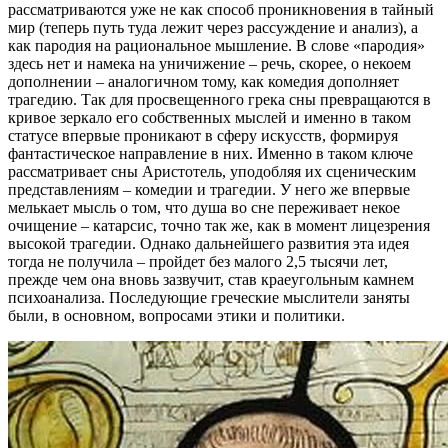
рассматриваются уже не как способ проникновения в тайный
мир (теперь путь туда лежит через рассуждение и анализ), а
как пародия на рациональное мышление. В слове «пародия»
здесь нет и намека на уничижение – речь, скорее, о некоем
дополнении – аналогичном тому, как комедия дополняет
трагедию. Так для просвещенного грека сны превращаются в
кривое зеркало его собственных мыслей и именно в таком
статусе впервые проникают в сферу искусств, формируя
фантастическое направление в них. Именно в таком ключе
рассматривает сны Аристотель, уподобляя их сценическим
представлениям – комедии и трагедии. У него же впервые
мелькает мысль о том, что душа во сне переживает некое
очищение – катарсис, точно так же, как в момент лицезрения
высокой трагедии. Однако дальнейшего развития эта идея
тогда не получила – пройдет без малого 2,5 тысячи лет,
прежде чем она вновь зазвучит, став краеугольным камнем
психоанализа. Последующие греческие мыслители заняты
были, в основном, вопросами этики и политики.