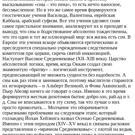
высказыванию «сны – это пена», то есть нечто наносное,
бессмысленное. Но в это же самое время формируются
гностические учения Василида, Валентина, еврейская
Каббала, арабский суфизм. Все эти учения уделяют снам
самое пристальное внимание, анализируют их и приходят к
выводу, что сны и бодрствование абсолютно тождественны,
что это один и тот же иллюзорный мир: вся жизнь есть сон. В
Европе эти учения вскоре объявляются еретическими и
преследуются специально учрежденным следственным
комитетом при церкви, сиречь святой инквизицией.
Наступает Высокое Средневековье (XII–XIII века). Царство
абсолютной логики, время, когда Оккам создал свою
знаменитую «бритву» – логический инструмент,
предписывающий не множить сущности без надобности. А
сны как раз этим и занимаются, поэтому мыслители стараются
их игнорировать – и Альберт Великий, и Фома Аквинский, и
Пьер Абеляр ничего не говорят о снах. Именно в это время
формируется жесткая дихотомия бытия: добро-зло, рай-ад и т.
д. Сны не вписываются в эту схему, так что лучше о них
просто промолчать… Молчание это оборачивается
серьезными проблемами на следующем этапе, который
голландец Йохан Хейзинга назвал Осенью Средневековья.
Именно с этим периодом (XIV–XV века) и связаны расхожие
представления о «мрачном Cредневековье»: с охотой на ведьм,
религиозными войнами, эпидемиями чумы и погрязанием