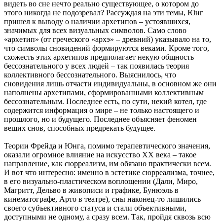
видеть во сне нечто реально существующее, о котором до
этого никогда не подозревал? Рассуждая на эти темы, Юнг
пришел к выводу о наличии архетипов – устоявшихся,
значимых для всех визуальных символов. Само слово
«архетип» (от греческого «архэ» – древний) указывало на то,
что символы сновидений формируются веками. Кроме того,
схожесть этих архетипов предполагает некую общность
бессознательного у всех людей – так появилась теория
коллективного бессознательного. Выяснилось, что
сновидения лишь отчасти индивидуальны, в основном же они
наполнены архетипами, сформированными коллективным
бессознательным. Последнее есть, по сути, некий котел, где
содержится информация о мире – не только настоящего и
прошлого, но и будущего. Последнее объясняет феномен
вещих снов, способных предрекать будущее.
Теории Фрейда и Юнга, помимо терапевтического значения,
оказали огромное влияние на искусство ХХ века – такое
направление, как сюрреализм, им обязано практически всем.
И вот что интересно: именно в эстетике сюрреализма, точнее,
в его визуально-пластическом воплощении (Дали, Миро,
Магритт, Дельво в живописи и графике, Бунюэль в
кинематографе, Арто в театре), сны наконец-то лишились
своего субъективного статуса и стали объективными,
доступными не одному, а сразу всем. Так, пройдя сквозь всю