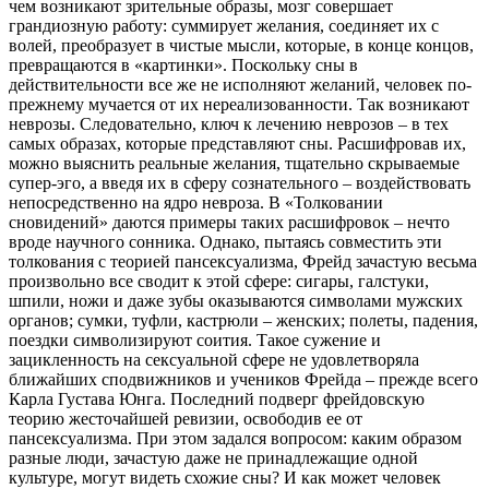
чем возникают зрительные образы, мозг совершает
грандиозную работу: суммирует желания, соединяет их с
волей, преобразует в чистые мысли, которые, в конце концов,
превращаются в «картинки». Поскольку сны в
действительности все же не исполняют желаний, человек по-
прежнему мучается от их нереализованности. Так возникают
неврозы. Следовательно, ключ к лечению неврозов – в тех
самых образах, которые представляют сны. Расшифровав их,
можно выяснить реальные желания, тщательно скрываемые
супер-эго, а введя их в сферу сознательного – воздействовать
непосредственно на ядро невроза. В «Толковании
сновидений» даются примеры таких расшифровок – нечто
вроде научного сонника. Однако, пытаясь совместить эти
толкования с теорией пансексуализма, Фрейд зачастую весьма
произвольно все сводит к этой сфере: сигары, галстуки,
шпили, ножи и даже зубы оказываются символами мужских
органов; сумки, туфли, кастрюли – женских; полеты, падения,
поездки символизируют соития. Такое сужение и
зацикленность на сексуальной сфере не удовлетворяла
ближайших сподвижников и учеников Фрейда – прежде всего
Карла Густава Юнга. Последний подверг фрейдовскую
теорию жесточайшей ревизии, освободив ее от
пансексуализма. При этом задался вопросом: каким образом
разные люди, зачастую даже не принадлежащие одной
культуре, могут видеть схожие сны? И как может человек