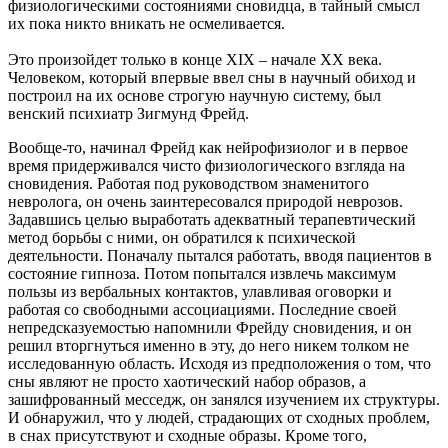
физиологическими состояниями сновидца, в тайный смысл
их пока никто вникать не осмеливается.
Это произойдет только в конце XIX – начале XX века.
Человеком, который впервые ввел сны в научный обиход и
построил на их основе строгую научную систему, был
венский психиатр Зигмунд Фрейд.
Вообще-то, начинал Фрейд как нейрофизиолог и в первое
время придерживался чисто физиологического взгляда на
сновидения. Работая под руководством знаменитого
невролога, он очень заинтересовался природой неврозов.
Задавшись целью выработать адекватный терапевтический
метод борьбы с ними, он обратился к психической
деятельности. Поначалу пытался работать, вводя пациентов в
состояние гипноза. Потом попытался извлечь максимум
пользы из вербальных контактов, улавливая оговорки и
работая со свободными ассоциациями. Последние своей
непредсказуемостью напомнили Фрейду сновидения, и он
решил вторгнуться именно в эту, до него никем толком не
исследованную область. Исходя из предположения о том, что
сны являют не просто хаотический набор образов, а
зашифрованный месседж, он занялся изучением их структуры.
И обнаружил, что у людей, страдающих от сходных проблем,
в снах присутствуют и сходные образы. Кроме того,