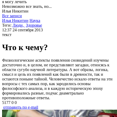
я могу
лечить
Невозможно все знать, но...
Илья
Никитин
Все записи
Илья Никитин
Наука
Теги:
Люди,
Здоровье
12:37
24 сентября 2013
текст
Что к чему?
Физиологические аспекты появления сновидений изучены
достаточно и, в целом, не представляют загадки, относясь к
области сугубо научной литературы. А вот образы, логика,
смысл и цель их появлений как были в древности, так и
остаются поныне тайной. Человечество искало ответы на эти
вопросы с тех самых пор, как зародились основы
философского анализа, и в каждую историческую эпоху
формировались разные, подчас диаметрально
противоположные ответы.
5177
0
0
отправить по e-mail