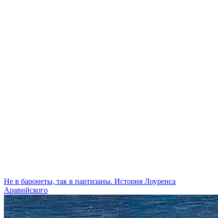
Не в баронеты, так в партизаны. История Лоуренса
Аравийского