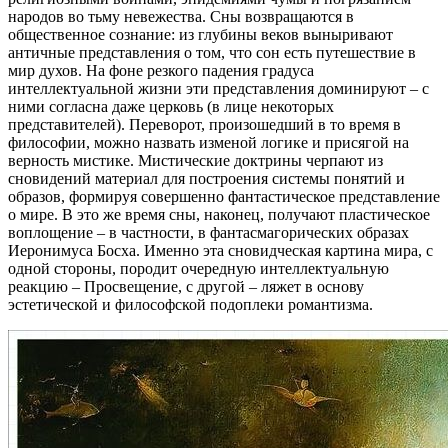
народов во тьму невежества. Сны возвращаются в
общественное сознание: из глубины веков выныривают
античные представления о том, что сон есть путешествие в
мир духов. На фоне резкого падения градуса
интеллектуальной жизни эти представления доминируют – с
ними согласна даже церковь (в лице некоторых
представителей). Переворот, произошедший в то время в
философии, можно назвать изменой логике и присягой на
верность мистике. Мистические доктрины черпают из
сновидений материал для построения системы понятий и
образов, формируя совершенно фантастическое представление
о мире. В это же время сны, наконец, получают пластическое
воплощение – в частности, в фантасмагорических образах
Иеронимуса Босха. Именно эта сновидческая картина мира, с
одной стороны, породит очередную интеллектуальную
реакцию – Просвещение, с другой – ляжет в основу
эстетической и философской подоплеки романтизма.