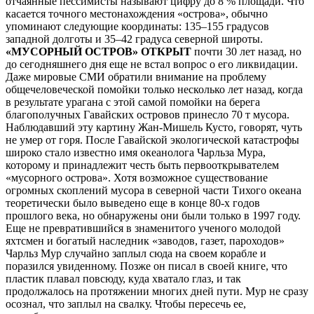
отчаянные пессимисты называют цифру до 8 % площади. Что
касается точного местонахождения «острова», обычно
упоминают следующие координаты: 135–155 градусов
западной долготы и 35–42 градуса северной широты.
«МУСОРНЫЙ ОСТРОВ» ОТКРЫТ
почти 30 лет назад, но
до сегодняшнего дня еще не встал вопрос о его ликвидации.
Даже мировые СМИ обратили внимание на проблему
общечеловеческой помойки только несколько лет назад, когда
в результате урагана с этой самой помойки на берега
благополучных Гавайских островов принесло 70 т мусора.
Наблюдавший эту картину Жан-Мишель Кусто, говорят, чуть
не умер от горя. После Гавайской экологической катастрофы
широко стало известно имя океанолога Чарльза Мура,
которому и принадлежит честь быть первооткрывателем
«мусорного острова». Хотя возможное существование
огромных скоплений мусора в северной части Тихого океана
теоретически было выведено еще в конце 80-х годов
прошлого века, но обнаружены они были только в 1997 году.
Еще не превратившийся в знаменитого ученого молодой
яхтсмен и богатый наследник «заводов, газет, пароходов»
Чарльз Мур случайно заплыл сюда на своем корабле и
поразился увиденному. Позже он писал в своей книге, что
пластик плавал повсюду, куда хватало глаз, и так
продолжалось на протяжении многих дней пути. Мур не сразу
осознал, что заплыл на свалку. Чтобы пересечь ее,