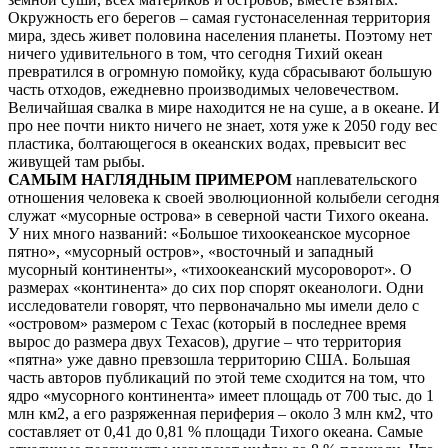
Окружность его берегов – самая густонаселенная территория
мира, здесь живет половина населения планеты. Поэтому нет
ничего удивительного в том, что сегодня Тихий океан
превратился в огромную помойку, куда сбрасывают большую
часть отходов, ежедневно производимых человечеством.
Величайшая свалка в мире находится не на суше, а в океане. И
про нее почти никто ничего не знает, хотя уже к 2050 году вес
пластика, болтающегося в океанских водах, превысит вес
живущей там рыбы.
САМЫМ НАГЛЯДНЫМ ПРИМЕРОМ
наплевательского
отношения человека к своей эволюционной колыбели сегодня
служат «мусорные острова» в северной части Тихого океана.
У них много названий: «Большое тихоокеанское мусорное
пятно», «мусорный остров», «восточный и западный
мусорный континенты», «тихоокеанский мусороворот». О
размерах «континента» до сих пор спорят океанологи. Одни
исследователи говорят, что первоначально мы имели дело с
«островом» размером с Техас (который в последнее время
вырос до размера двух Техасов), другие – что территория
«пятна» уже давно превзошла территорию США. Большая
часть авторов публикаций по этой теме сходится на том, что
ядро «мусорного континента» имеет площадь от 700 тыс. до 1
млн км2, а его разряженная периферия – около 3 млн км2, что
составляет от 0,41 до 0,81 % площади Тихого океана. Самые