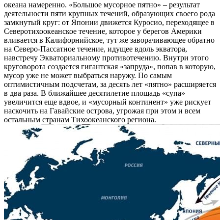
океана намеренно. «Большое мусорное пятно» – результат
деятельности пяти крупных течений, образующих своего рода
замкнутый круг: от Японии движется Куросио, переходящее в
Северотихоокеанское течение, которое у берегов Америки
вливается в Калифорнийское, тут же заворачивающее обратно
на Северо-Пассатное течение, идущее вдоль экватора,
навстречу Экваториальному противотечению. Внутри этого
круговорота создается гигантская «запруда», попав в которую,
мусор уже не может выбраться наружу. По самым
оптимистичным подсчетам, за десять лет «пятно» расширяется
в два раза. В ближайшее десятилетие площадь «супа»
увеличится еще вдвое, и «мусорный континент» уже рискует
наскочить на Гавайские острова, угрожая при этом и всем
остальным странам Тихоокеанского региона.