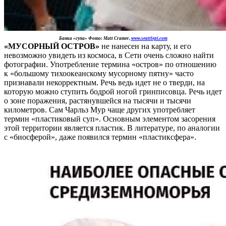
Банка «супа» Фото: Matt Cramer,
www.seattlepi.com
«МУСОРНЫЙ ОСТРОВ»
не нанесен на карту, и его
невозможно увидеть из космоса, в Сети очень сложно найти
фотографии. Употребление термина «остров» по отношению
к «большому тихоокеанскому мусорному пятну» часто
признавали некорректным. Речь ведь идет не о тверди, на
которую можно ступить бодрой ногой гринписовца. Речь идет
о зоне поражения, растянувшейся на тысячи и тысячи
километров. Сам Чарльз Мур чаще других употребляет
термин «пластиковый суп». Основным элементом засорения
этой территории является пластик. В литературе, по аналогии
с «биосферой», даже появился термин «пластиксфера».