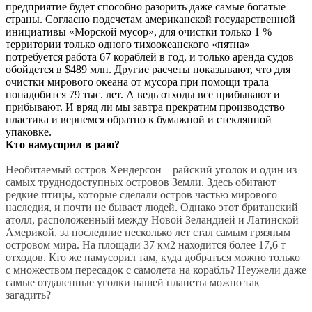
предприятие будет способно разорить даже самые богатые
страны. Согласно подсчетам американской государственной
инициативы «Морской мусор», для очистки только 1 %
территории только одного тихоокеанского «пятна»
потребуется работа 67 кораблей в год, и только аренда судов
обойдется в $489 млн. Другие расчеты показывают, что для
очистки мирового океана от мусора при помощи трала
понадобится 79 тыс. лет. А ведь отходы все прибывают и
прибывают. И вряд ли мы завтра прекратим производство
пластика и вернемся обратно к бумажной и стеклянной
упаковке.
Кто намусорил в раю?
Необитаемый остров Хендерсон – райский уголок и один из
самых труднодоступных островов Земли. Здесь обитают
редкие птицы, которые сделали остров частью мирового
наследия, и почти не бывает людей. Однако этот британский
атолл, расположенный между Новой Зеландией и Латинской
Америкой, за последние несколько лет стал самым грязным
островом мира. На площади 37 км2 находится более 17,6 т
отходов. Кто же намусорил там, куда добраться можно только
с множеством пересадок с самолета на корабль? Неужели даже
самые отдаленные уголки нашей планеты можно так
загадить?