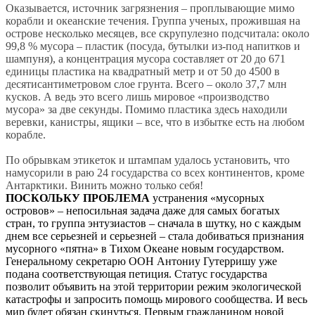
Оказывается, источник загрязнения – проплывающие мимо
корабли и океанские течения. Группа ученых, прожившая на
острове несколько месяцев, все скрупулезно подсчитала: около
99,8 % мусора – пластик (посуда, бутылки из-под напитков и
шампуня), а концентрация мусора составляет от 20 до 671
единицы пластика на квадратный метр и от 50 до 4500 в
десятисантиметровом слое грунта. Всего – около 37,7 млн
кусков. А ведь это всего лишь мировое «производство
мусора» за две секунды. Помимо пластика здесь находили
веревки, канистры, ящики – все, что в избытке есть на любом
корабле.
По обрывкам этикеток и штампам удалось установить, что
намусорили в раю 24 государства со всех континентов, кроме
Антарктики. Винить можно только себя!
ПОСКОЛЬКУ ПРОБЛЕМА
устранения «мусорных
островов» – непосильная задача даже для самых богатых
стран, то группа энтузиастов – сначала в шутку, но с каждым
днем все серьезней и серьезней – стала добиваться признания
мусорного «пятна» в Тихом Океане новым государством.
Генеральному секретарю ООН Антониу Гутерришу уже
подана соответствующая петиция. Статус государства
позволит объявить на этой территории режим экологической
катастрофы и запросить помощь мирового сообщества. И весь
мир будет обязан скинуться. Первым гражданином новой