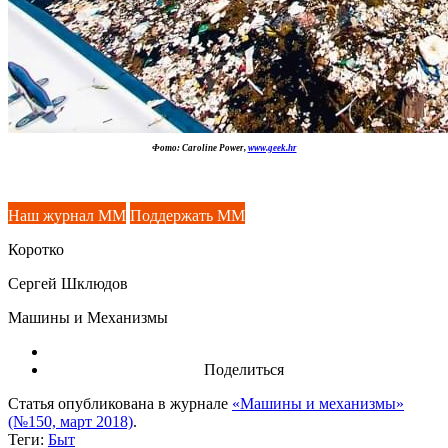
Фото: Caroline Power,
www.geek.hr
Наш журнал ММ
Поддержать ММ
Коротко
Сергей Шклюдов
Машины и Механизмы
Поделиться
Статья опубликована в журнале
«Машины и механизмы»
(№150, март 2018)
.
Теги:
Быт