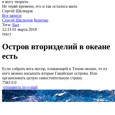
я могу
творить
Не теряй времени, его и так осталось мало.
Сергей
Шклюдов
Все записи
Сергей Шклюдов
Коротко
Теги:
Быт
12:33
01 марта 2018
текст
Остров вторизделий в океане
есть
Если собрать весь мусор, плавающий в Тихом океане, то из
него можно насыпать вторые Гавайские острова. Или
организовать целую самостоятельную страну.
7583
0
0
отправить по e-mail