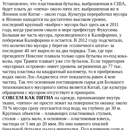
Установлено, что пластиковая бутылка, выброшенная в США,
будет плыть до «пятна» около пяти лет, выброшенная же в
Японии или Китае – около года. Культура переработки мусора
в Японии находится на достаточно высоком уровне,
последний крупный «выброс» мусора был здесь аж в 2011
году, когда ураганом смыло в море префектуру Фукусима.
Большая же часть мусора, произведенного в Калифорнии, у
побережья Калифорнии и остается. В 2012 году подсчитали,
что количество мусора у берегов «солнечного штата» за
последние 40 лет выросло на два порядка. Там, где при
президенте Никсоне плавала только одна бутылка из-под кока-
колы, при Трампе плавает уже сто бутылок. Если территория
«мусорных островов» имеет уровень загрязнения до 77 тыс.
частиц пластика на квадратный километр, то в прибрежных
водах около Лос-Анджелеса этот показатель равен 4 млн
частиц. Так что основным поставщиком сырья для Большого
тихоокеанского мусорного пятна является Китай, где культура
обращения с мусором отсутствует в принципе.
СОВСЕМ КАК ПЯТНА
на одежде, проникающие внутрь
ткани, «пятно» не просто лежит на поверхности океана: около
70 % мусора сразу опускается под воду, на глубину до 30 м.
Крупных объектов – плавающих пластиковых стульев,
столов – здесь мало, в основном – пластиковая взвесь,
частицы от 5 мм до 20 мкм. Но они намного опасней
банальной бутылки из-под минералки. Под влиянием соли и