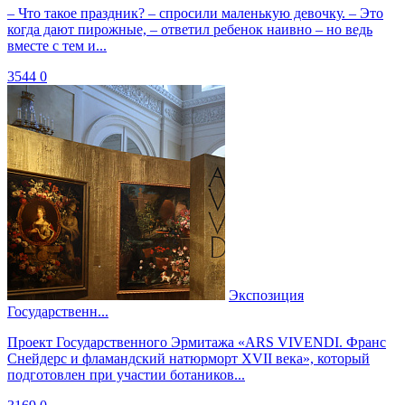
– Что такое праздник? – спросили маленькую девочку. – Это
когда дают пирожные, – ответил ребенок наивно – но ведь
вместе с тем и...
3544
0
Экспозиция
Государственн...
Проект Государственного Эрмитажа «ARS VIVENDI. Франс
Снейдерс и фламандский натюрморт XVII века», который
подготовлен при участии ботаников...