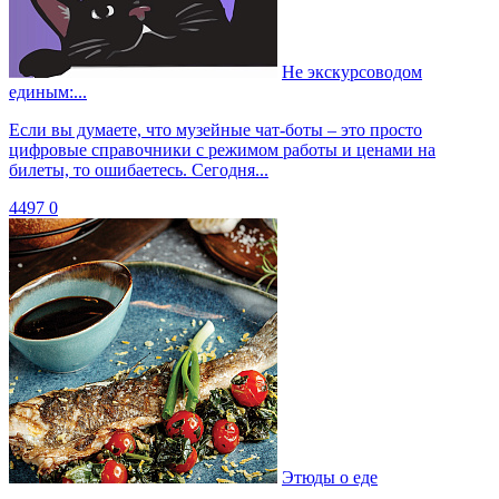
Не экскурсоводом
единым:...
Если вы думаете, что музейные чат-боты – это просто
цифровые справочники с режимом работы и ценами на
билеты, то ошибаетесь. Сегодня...
4497
0
Этюды о еде