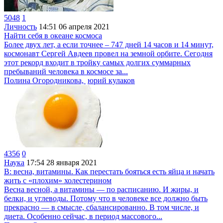
5048
1
Личность
14:51
06 апреля 2021
Найти себя в океане космоса
Более двух лет, а если точнее – 747 дней 14 часов и 14 минут,
космонавт Сергей Авдеев провел на земной орбите. Сегодня
этот рекорд входит в тройку самых долгих суммарных
пребываний человека в космосе за...
Полина Огородникова,
юрий кулаков
4356
0
Наука
17:54
28 января 2021
В: весна, витамины. Как перестать бояться есть яйца и начать
жить с «плохим» холестерином
Весна весной, а витамины — по расписанию. И жиры, и
белки, и углеводы. Потому что в человеке все должно быть
прекрасно — в смысле, сбалансированно. В том числе, и
диета. Особенно сейчас, в период массового...