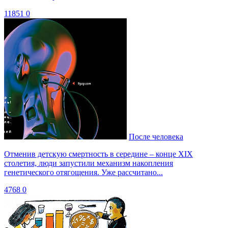
11851
0
После человека
Отменив детскую смертность в середине – конце XIX
столетия, люди запустили механизм накопления
генетического отягощения. Уже рассчитано...
4768
0