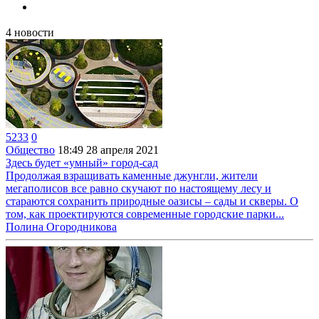
4
новости
5233
0
Общество
18:49
28 апреля 2021
Здесь будет «умный» город-сад
Продолжая взращивать каменные джунгли, жители
мегаполисов все равно скучают по настоящему лесу и
стараются сохранить природные оазисы – сады и скверы. О
том, как проектируются современные городские парки...
Полина Огородникова