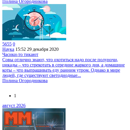
Полина Огородникова
5655
0
Наука
15:52
29 декабря 2020
Часики-то тикают
Совы отлично знают, что охотиться надо после полуночи,
цикады – что стрекотать в середине жаркого дня, а домашние
коты – что выпрашивать еду ранним утром. Однако в мире
людей, где существуют светодиодные...
Полина Огородникова
1
август 2026