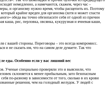
сходят немедленно, а намечаются, скажем, через час –
имеры, и организму нужно время, чтобы расщепить их. Поэтому
 который крайне вреден для организма (хотя и может спасти
ьного» обеда вы точно обезопасите себя от одной из причин
я каша, рис, перловка, овсянка, кукурузная и ячневая каши,
ля с вашей стороны. Переговоры – это всегда компромисс.
я и не сказать им, что на самом деле думаете. Так что
сле еды. Особенно если у вас лишний вес
ов. Ученые специально проверяли это и выяснили, что
еловек склоняется к менее прибыльным, зато безопасным
себя по-разному в зависимости от того, сколько в их крови
кованные решения, чем на голодный желудок. У людей с