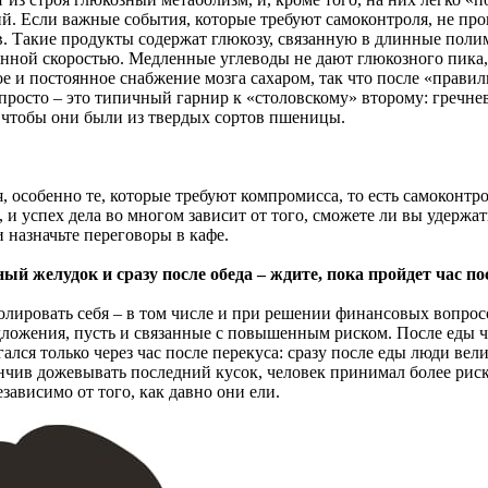
й. Если важные события, которые требуют самоконтроля, не прои
ов. Такие продукты содержат глюкозу, связанную в длинные пол
оянной скоростью. Медленные углеводы не дают глюкозного пика,
ое и постоянное снабжение мозга сахаром, так что после «правил
росто – это типичный гарнир к «столовскому» второму: гречнева
, чтобы они были из твердых сортов пшеницы.
особенно те, которые требуют компромисса, то есть самоконтро
 успех дела во многом зависит от того, сможете ли вы удержатьс
 назначьте переговоры в кафе.
й желудок и сразу после обеда – ждите, пока пройдет час по
олировать себя – в том числе и при решении финансовых вопрос
ложения, пусть и связанные с повышенным риском. После еды ч
ся только через час после перекуса: сразу после еды люди вели 
ончив дожевывать последний кусок, человек принимал более рис
зависимо от того, как давно они ели.