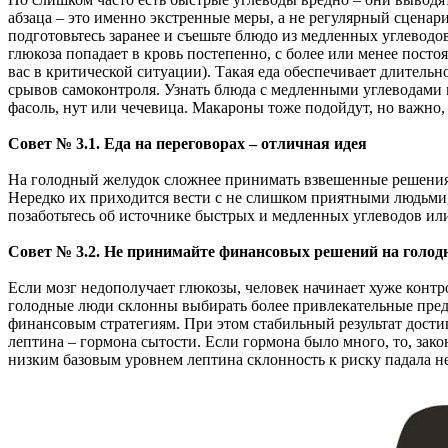
абзаца – это именно экстренные меры, а не регулярный сценари
подготовьтесь заранее и съешьте блюдо из медленных углевод
глюкоза попадает в кровь постепенно, с более или менее пост
вас в критической ситуации). Такая еда обеспечивает длительн
срывов самоконтроля. Узнать блюда с медленными углеводами п
фасоль, нут или чечевица. Макароны тоже подойдут, но важно
Совет № 3.1. Еда на переговорах – отличная идея
На голодный желудок сложнее принимать взвешенные решения, 
Нередко их приходится вести с не слишком приятными людьми, и
позаботьтесь об источнике быстрых и медленных углеводов или
Совет № 3.2. Не принимайте финансовых решений на голодны
Если мозг недополучает глюкозы, человек начинает хуже контр
голодные люди склонны выбирать более привлекательные пред
финансовым стратегиям. При этом стабильный результат достигал
лептина – гормона сытости. Если гормона было много, то, зак
низким базовым уровнем лептина склонность к риску падала не