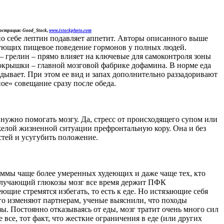
страция: Good_Stock,
www.istockphoto.com
по себе лептин подавляет аппетит. Авторы описанного выше
рующих пищевое поведение гормонов у полных людей.
 грелин – прямо влияет на ключевые для самоконтроля зоны
покрышки – главной мозговой фабрике дофамина. В норме еда
ывает. При этом ее вид и запах дополнительно раззадоривают
ое» совещание сразу после обеда.
 нужно помогать мозгу. Да, стресс от происходящего супом или
яжелой жизненной ситуации префронтальную кору. Она и без
стей и усугубить положение.
раммы чаще более умеренных худеющих и даже чаще тех, кто
получающий глюкозы мозг все время держит ПФК
щие стремятся избегать, то есть к еде. Но истязающие себя
го изменяют партнерам, ученые выяснили, что походы
зы. Постоянно отказываясь от еды, мозг тратит очень много сил
 все, тот факт, что жесткие ограничения в еде (или других