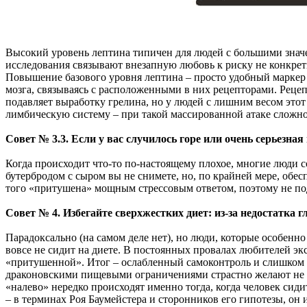
Высокий уровень лептина типичен для людей с большими значе
исследования связывают внезапную любовь к риску не конкре
Повышение базового уровня лептина – просто удобный маркер
мозга, связываясь с расположенными в них рецепторами. Реце
подавляет выработку грелина, но у людей с лишним весом это
лимбическую систему – при такой массированной атаке сложно 
Совет № 3.3. Если у вас случилось горе или очень серьезная
Когда происходит что-то по-настоящему плохое, многие люди с
бутербродом с сыром вы не снимете, но, по крайней мере, обе
того «притушена» мощным стрессовым ответом, поэтому не пода
Совет № 4. Избегайте сверхжестких диет: из-за недостатка г
Парадоксально (на самом деле нет), но люди, которые особенн
вовсе не сидит на диете. В постоянных провалах любителей э
«притушенной». Итог – ослабленный самоконтроль и слишком эм
драконовскими пищевыми ограничениями страстно желают не т
«налево» нередко происходят именно тогда, когда человек сидит
– в терминах Роя Баумейстера и сторонников его гипотезы, он и