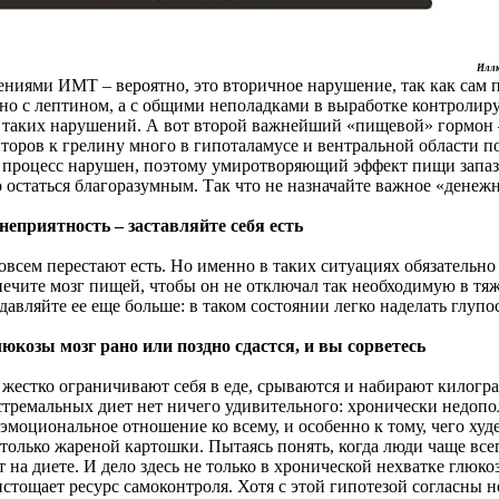
Иллю
ниями ИМТ – вероятно, это вторичное нарушение, так как сам 
тно с лептином, а с общими неполадками в выработке контроли
 таких нарушений. А вот второй важнейший «пищевой» гормон –
пторов к грелину много в гипоталамусе и вентральной области 
т процесс нарушен, поэтому умиротворяющий эффект пищи запазд
остаться благоразумным. Так что не назначайте важное «денежн
 неприятность – заставляйте себя есть
овсем перестают есть. Но именно в таких ситуациях обязательно
спечите мозг пищей, чтобы он не отключал так необходимую в т
вляйте ее еще больше: в таком состоянии легко наделать глупо
люкозы мозг рано или поздно сдастся, и вы сорветесь
о жестко ограничивают себя в еде, срываются и набирают килог
кстремальных диет нет ничего удивительного: хронически недо
оциональное отношение ко всему, и особенно к тому, чего худею
олько жареной картошки. Пытаясь понять, когда люди чаще все
 на диете. И дело здесь не только в хронической нехватке глюко
стощает ресурс самоконтроля. Хотя с этой гипотезой согласны не