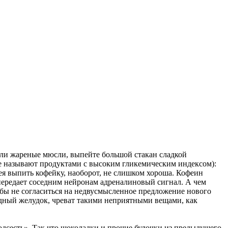
 или жареные мюсли, выпейте большой стакан сладкой
ще называют продуктами с высоким гликемическим индексом):
я выпить кофейку, наоборот, не слишком хороша. Кофеин
 передает соседним нейронам адреналиновый сигнал. А чем
обы не согласиться на недвусмысленное предложение нового
лодный желудок, чреват такими неприятными вещами, как
подсесть». Так что шоколадки и прочие булочки из предыдущего