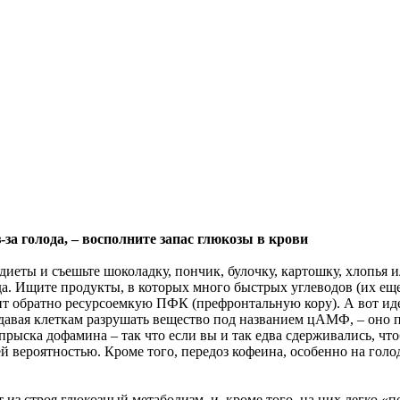
за голода, – восполните запас глюкозы в крови
диеты и съешьте шоколадку, пончик, булочку, картошку, хлопья
да. Ищите продукты, в которых много быстрых углеводов (их е
т обратно ресурсоемкую ПФК (префронтальную кору). А вот иде
е давая клеткам разрушать вещество под названием цАМФ, – оно
рыска дофамина – так что если вы и так едва сдерживались, чт
шей вероятностью. Кроме того, передоз кофеина, особенно на го
 из строя глюкозный метаболизм, и, кроме того, на них легко «