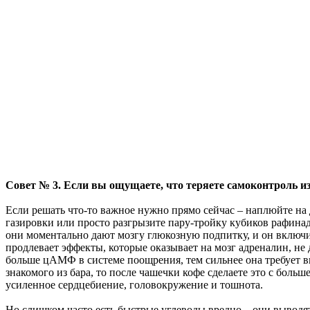
Совет № 3. Если вы ощущаете, что теряете самоконтроль из-
Если решать что-то важное нужно прямо сейчас – наплюйте на 
газировки или просто разгрызите пару-тройку кубиков рафина
они моментально дают мозгу глюкозную подпитку, и он включи
продлевает эффекты, которые оказывает на мозг адреналин, н
больше цАМФ в системе поощрения, тем сильнее она требует вп
знакомого из бара, то после чашечки кофе сделаете это с боль
усиленное сердцебиение, головокружение и тошнота.
Но слишком часто есть быстрые углеводы вредно – они выводят