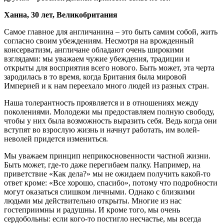
Ханна, 30 лет, Великобритания
Самое главное для англичанина – это быть самим собой, жить
согласно своим убеждениям. Несмотря на врожденный
консерватизм, англичане обладают очень широкими
взглядами: мы уважаем чужие убеждения, традиции и
открыты для восприятия всего нового. Быть может, эта черта
зародилась в то время, когда Британия была мировой
Империей и к нам переехало много людей из разных стран.
Наша толерантность проявляется и в отношениях между
поколениями. Молодежи мы предоставляем полную свободу,
чтобы у них была возможность выразить себя. Ведь когда они
вступят во взрослую жизнь и начнут работать, им волей-
неволей придется измениться.
Мы уважаем принцип неприкосновенности частной жизни.
Быть может, где-то даже перегибаем палку. Например, на
приветствие «Как дела?» мы не ожидаем получить какой-то
ответ кроме: «Все хорошо, спасибо», потому что подробности
могут оказаться слишком личными. Однако с близкими
людьми мы действительно открыты. Многие из нас
гостеприимны и радушны. И кроме того, мы очень
сердобольны: если кого-то постигло несчастье, мы всегда