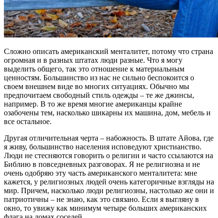
Сложно описать американский менталитет, потому что страна
огромная и в разных штатах люди разные. Что я могу
выделить общего, так это отношение к материальным
ценностям. Большинство из нас не сильно беспокоится о
своем внешнем виде во многих ситуациях. Обычно мы
предпочитаем свободный стиль одежды – те же джинсы,
например. В то же время многие американцы крайне
озабочены тем, насколько шикарны их машина, дом, мебель и
все остальное.
Другая отличительная черта – набожность. В штате Айова, где
я живу, большинство населения исповедуют христианство.
Люди не стесняются говорить о религии и часто ссылаются на
Библию в повседневных разговорах. Я не религиозна и не
очень одобряю эту часть американского менталитета: мне
кажется, у религиозных людей очень категоричные взгляды на
мир. Причем, насколько люди религиозны, настолько же они и
патриотичны – не знаю, как это связано. Если я выгляну в
окно, то увижу как минимум четыре больших американских
флага на домах соседей.