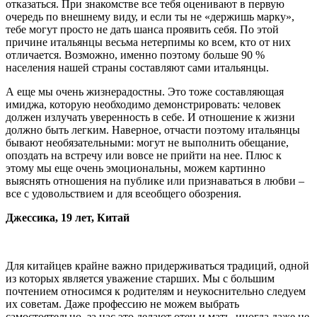
отказаться. При знакомстве все тебя оценивают в первую
очередь по внешнему виду, и если ты не «держишь марку»,
тебе могут просто не дать шанса проявить себя. По этой
причине итальянцы весьма нетерпимы ко всем, кто от них
отличается. Возможно, именно поэтому больше 90 %
населения нашей страны составляют сами итальянцы.
А еще мы очень жизнерадостны. Это тоже составляющая
имиджа, которую необходимо демонстрировать: человек
должен излучать уверенность в себе. И отношение к жизни
должно быть легким. Наверное, отчасти поэтому итальянцы
бывают необязательными: могут не выполнить обещание,
опоздать на встречу или вовсе не прийти на нее. Плюс к
этому мы еще очень эмоциональны, можем картинно
выяснять отношения на публике или признаваться в любви –
все с удовольствием и для всеобщего обозрения.
Джессика, 19 лет, Китай
Для китайцев крайне важно придерживаться традиций, одной
из которых является уважение старших. Мы с большим
почтением относимся к родителям и неукоснительно следуем
их советам. Даже профессию не можем выбрать
самостоятельно, за нас это делают отец и мать, иногда даже не