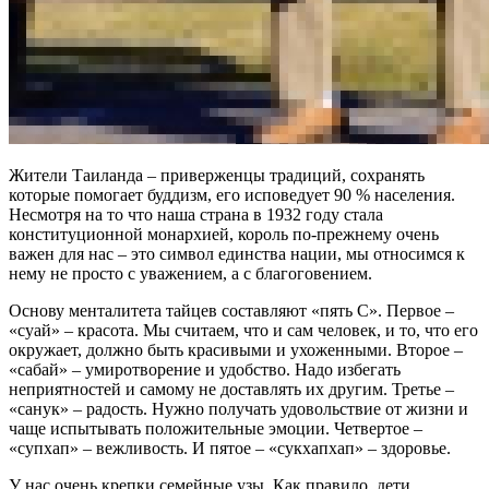
Жители Таиланда – приверженцы традиций, сохранять
которые помогает буддизм, его исповедует 90 % населения.
Несмотря на то что наша страна в 1932 году стала
конституционной монархией, король по-прежнему очень
важен для нас – это символ единства нации, мы относимся к
нему не просто с уважением, а с благоговением.
Основу менталитета тайцев составляют «пять С». Первое –
«суай» – красота. Мы считаем, что и сам человек, и то, что его
окружает, должно быть красивыми и ухоженными. Второе –
«сабай» – умиротворение и удобство. Надо избегать
неприятностей и самому не доставлять их другим. Третье –
«санук» – радость. Нужно получать удовольствие от жизни и
чаще испытывать положительные эмоции. Четвертое –
«супхап» – вежливость. И пятое – «сукхапхап» – здоровье.
У нас очень крепки семейные узы. Как правило, дети