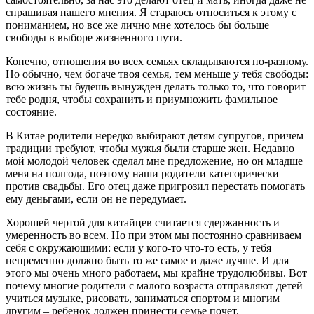
спрашивая нашего мнения. Я стараюсь относиться к этому с
пониманием, но все же лично мне хотелось бы больше
свободы в выборе жизненного пути.
Конечно, отношения во всех семьях складываются по-разному.
Но обычно, чем богаче твоя семья, тем меньше у тебя свободы:
всю жизнь ты будешь вынужден делать только то, что говорит
тебе родня, чтобы сохранить и приумножить фамильное
состояние.
В Китае родители нередко выбирают детям супругов, причем
традиции требуют, чтобы мужья были старше жен. Недавно
мой молодой человек сделал мне предложение, но он младше
меня на полгода, поэтому наши родители категорически
против свадьбы. Его отец даже пригрозил перестать помогать
ему деньгами, если он не передумает.
Хорошей чертой для китайцев считается сдержанность и
умеренность во всем. Но при этом мы постоянно сравниваем
себя с окружающими: если у кого-то что-то есть, у тебя
непременно должно быть то же самое и даже лучше. И для
этого мы очень много работаем, мы крайне трудолюбивы. Вот
почему многие родители с малого возраста отправляют детей
учиться музыке, рисовать, заниматься спортом и многим
другим – ребенок должен принести семье почет.