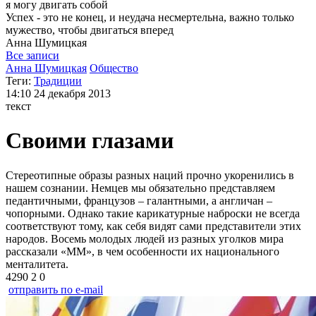
я могу
двигать собой
Успех - это не конец, и неудача несмертельна, важно только
мужество, чтобы двигаться вперед
Анна
Шумицкая
Все записи
Анна Шумицкая
Общество
Теги:
Традиции
14:10
24 декабря 2013
текст
Своими глазами
Стереотипные образы разных наций прочно укоренились в
нашем сознании. Немцев мы обязательно представляем
педантичными, французов – галантными, а англичан –
чопорными. Однако такие карикатурные наброски не всегда
соответствуют тому, как себя видят сами представители этих
народов. Восемь молодых людей из разных уголков мира
рассказали «ММ», в чем особенности их национального
менталитета.
4290
2
0
отправить по e-mail