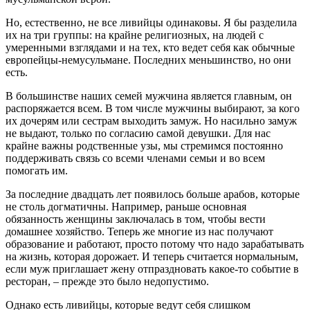
Но, естественно, не все ливийцы одинаковы. Я бы разделила
их на три группы: на крайне религиозных, на людей с
умеренными взглядами и на тех, кто ведет себя как обычные
европейцы-немусульмане. Последних меньшинство, но они
есть.
В большинстве наших семей мужчина является главным, он
распоряжается всем. В том числе мужчины выбирают, за кого
их дочерям или сестрам выходить замуж. Но насильно замуж
не выдают, только по согласию самой девушки. Для нас
крайне важны родственные узы, мы стремимся постоянно
поддерживать связь со всеми членами семьи и во всем
помогать им.
За последние двадцать лет появилось больше арабов, которые
не столь догматичны. Например, раньше основная
обязанность женщины заключалась в том, чтобы вести
домашнее хозяйство. Теперь же многие из нас получают
образование и работают, просто потому что надо зарабатывать
на жизнь, которая дорожает. И теперь считается нормальным,
если муж приглашает жену отпраздновать какое-то событие в
ресторан, – прежде это было недопустимо.
Однако есть ливийцы, которые ведут себя слишком