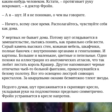
каким-нибудь человеком. Кстати, – протягивает руку
некромант, – я доктор Фройн.
– А я – шут. И я не понимаю, о чем вы говорите.
– Ничего, всему свое время. Располагайтесь, чувствуйте себя
как дома.
У мертвых не бывает дома. Потому шут оглядывается в
замешательстве, пытаясь понять, как правильно себя вести.
Серый камень высоких стен, кожаная мебель, шкафчики,
полные баночек с внутренними органами и гениталиями. И
картины. Большие и маленькие, цветные и пепельные. Одни
похожи на иллюстрации из анатомических атласов, что так
любит листать король Крашер. Другие напоминают черные
отпечатки чьей-то больной фантазии, прикоснувшейся к
белому полотну. Все это освещено люстрой сияющих
кристаллов. За кварцевыми окнами безмятежно тлеют звезды.
Недолго думая, шут присаживается в скрипящее кресло,
укладывая руки на подлокотники предельно симметрично.
Фройн устраивается в кресле напротив.