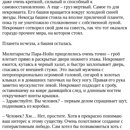
даже очень крепкий, сильный и способный к
самовосстановлению. А еще – груз мертвый. Самое то для
некроманта. Его башня вращается вокруг холодной синей
звезды. Некогда башня стояла на вполне приличной планете,
пока ту не уничтожило столкновение с собственной луной.
Некромант сотворил свой дом на совесть, так что тот оказался
гораздо прочнее мира, на котором стоял.
Планета исчезла, а башня осталась.
Милитаристы Пара-Нойи прицелились очень точно – гроб
влетает прямо в раскрытые двери нижнего этажа. Некромант
ежится, кутаясь в черный халат, и быстро захлопывает дверь,
спасаясь от внешней стужи. Это лысый мужчина с
непропорционально огромной головой, сигарой в золотых
клыках и в домашних тапочках на босу ногу. Правая его рука
заметно мускулистее левой. Некромант подходит к гробу,
оставившему на ковре дымящийся след, и длинным ногтем
откручивает винты крышки.
– Здравствуйте. Вы человек? – первым делом спрашивает шут,
поднимаясь из коробки.
– Человек? Хм… Нет, простите. Хотя я прекрасно понимаю
ваш интерес к этому существу. Очень похотливое создание с
гиперактивным либидо. Сам хотел бы познакомиться хоть с