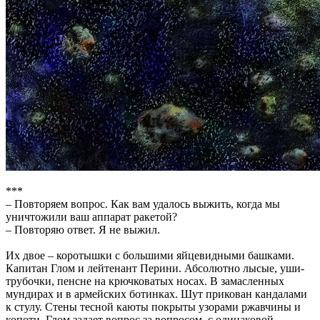
***
– Повторяем вопрос. Как вам удалось выжить, когда мы
уничтожили ваш аппарат ракетой?
– Повторяю ответ. Я не выжил.
Их двое – коротышки с большими яйцевидными башками.
Капитан Глом и лейтенант Перини. Абсолютно лысые, уши-
трубочки, пенсне на крючковатых носах. В замасленных
мундирах и в армейских ботинках. Шут прикован кандалами
к стулу. Стены тесной каюты покрыты узорами ржавчины и
копоти. Глом задает вопрос за вопросом, с одинаковой