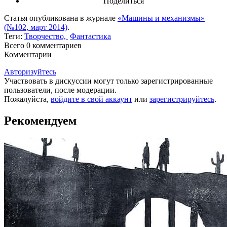
Поделиться
Статья опубликована в журнале
«Машины и механизмы»
(№102, март 2014)
.
Теги:
Творчество,
Фантастика
Всего 0
комментариев
Комментарии
Авторизуйтесь
Участвовать в дискуссии могут только зарегистрированные
пользователи, после модерации.
Пожалуйста,
войдите в свой аккаунт
или
зарегистрируйтесь
.
Рекомендуем