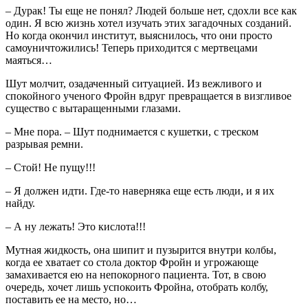
– Дурак! Ты еще не понял? Людей больше нет, сдохли все как
один. Я всю жизнь хотел изучать этих загадочных созданий.
Но когда окончил институт, выяснилось, что они просто
самоуничтожились! Теперь приходится с мертвецами
маяться…
Шут молчит, озадаченный ситуацией. Из вежливого и
спокойного ученого Фройн вдруг превращается в визгливое
существо с вытаращенными глазами.
– Мне пора. – Шут поднимается с кушетки, с треском
разрывая ремни.
– Стой! Не пущу!!!
– Я должен идти. Где-то наверняка еще есть люди, и я их
найду.
– А ну лежать! Это кислота!!!
Мутная жидкость, она шипит и пузырится внутри колбы,
когда ее хватает со стола доктор Фройн и угрожающе
замахивается ею на непокорного пациента. Тот, в свою
очередь, хочет лишь успокоить Фройна, отобрать колбу,
поставить ее на место, но…