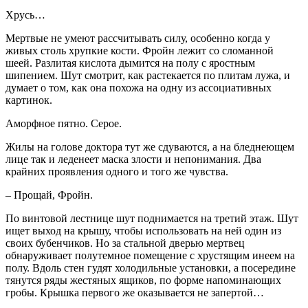
Хрусь…
Мертвые не умеют рассчитывать силу, особенно когда у
живых столь хрупкие кости. Фройн лежит со сломанной
шеей. Разлитая кислота дымится на полу с яростным
шипением. Шут смотрит, как растекается по плитам лужа, и
думает о том, как она похожа на одну из ассоциативных
картинок.
Аморфное пятно. Серое.
Жилы на голове доктора тут же сдуваются, а на бледнеющем
лице так и леденеет маска злости и непонимания. Два
крайних проявления одного и того же чувства.
– Прощай, Фройн.
По винтовой лестнице шут поднимается на третий этаж. Шут
ищет выход на крышу, чтобы использовать на ней один из
своих бубенчиков. Но за стальной дверью мертвец
обнаруживает полутемное помещение с хрустящим инеем на
полу. Вдоль стен гудят холодильные установки, а посередине
тянутся ряды жестяных ящиков, по форме напоминающих
гробы. Крышка первого же оказывается не запертой…