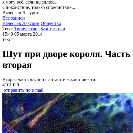
я могу
всё, если высплюсь.
Спокойствие, только спокойствие...
Вячеслав
Лазурин
Все записи
Вячеслав Лазурин
Общество
Теги:
Творчество,
Фантастика
15:49
05 марта 2014
текст
Шут при дворе короля. Часть
вторая
Вторая часть научно-фантастической повести.
4101
0
0
отправить по e-mail