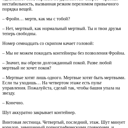
нестабильность, вызванная резким переломом привычного
порядка вещей.
– Фройн… мертв, как мы с тобой?
– Нет, мертвый, как нормальный мертвый. Ты и твои друзья
теперь свободны.
Номер семнадцать со скрипом качает головой:
– Мы не можем покидать контейнеры без позволения Фройна.
– Значит, вы обрели долгожданный покой. Разве любой
мертвый не хочет покоя?
– Мертвые хотят лишь одного. Мертвые хотят быть мертвыми.
Если ты уходишь… На четвертом этаже есть пульт
управления. Пожалуйста, сделай так, чтобы башня упала на
звезду.
– Конечно.
Шут аккуратно закрывает контейнер.
Винтовая лестница. Четвертый, последний, этаж. Шут минует
коридор, завешанный порнографическими гравюрами, и