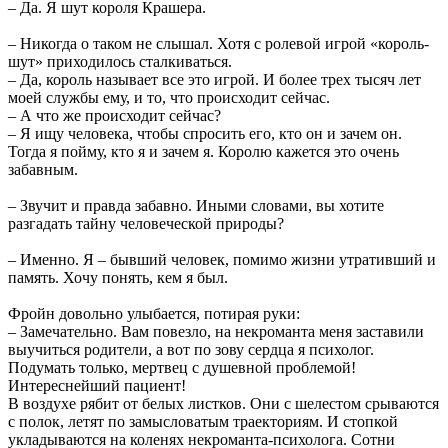
– Да. Я шут короля Крашера.
– Никогда о таком не слышал. Хотя с ролевой игрой «король-
шут» приходилось сталкиваться.
– Да, король называет все это игрой. И более трех тысяч лет
моей службы ему, и то, что происходит сейчас.
– А что же происходит сейчас?
– Я ищу человека, чтобы спросить его, кто он и зачем он.
Тогда я пойму, кто я и зачем я. Королю кажется это очень
забавным.
– Звучит и правда забавно. Иными словами, вы хотите
разгадать тайну человеческой природы?
– Именно. Я – бывший человек, помимо жизни утративший и
память. Хочу понять, кем я был.
Фройн довольно улыбается, потирая руки:
– Замечательно. Вам повезло, на некроманта меня заставили
выучиться родители, а вот по зову сердца я психолог.
Подумать только, мертвец с душевной проблемой!
Интереснейший пациент!
В воздухе рябит от белых листков. Они с шелестом срываются
с полок, летят по замысловатым траекториям. И стопкой
укладываются на коленях некроманта-психолога. Сотни