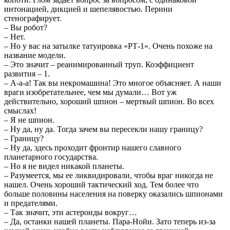
интонацией, дикцией и шепелявостью. Перини
стенографирует.
– Вы робот?
– Нет.
– Но у вас на затылке татуировка «РТ-1». Очень похоже на
название модели.
– Это значит – реанимированный труп. Коэффициент
развития – 1.
– А-а-а! Так вы некромашина! Это многое объясняет. А наши
враги изобретательнее, чем мы думали… Вот уж
действительно, хороший шпион – мертвый шпион. Во всех
смыслах!
– Я не шпион.
– Ну да, ну да. Тогда зачем вы пересекли нашу границу?
– Границу?
– Ну да, здесь проходит фронтир нашего славного
планетарного государства.
– Но я не видел никакой планеты.
– Разумеется, мы ее ликвидировали, чтобы враг никогда не
нашел. Очень хороший тактический ход. Тем более что
больше половины населения на поверку оказались шпионами
и предателями.
– Так значит, эти астероиды вокруг…
– Да, останки нашей планеты. Пара-Нойи. Зато теперь из-за