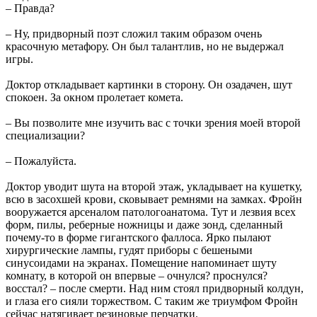
– Правда?
– Ну, придворный поэт сложил таким образом очень
красочную метафору. Он был талантлив, но не выдержал
игры.
Доктор откладывает картинки в сторону. Он озадачен, шут
спокоен. За окном пролетает комета.
– Вы позволите мне изучить вас с точки зрения моей второй
специализации?
– Пожалуйста.
Доктор уводит шута на второй этаж, укладывает на кушетку,
всю в засохшей крови, сковывает ремнями на замках. Фройн
вооружается арсеналом патологоанатома. Тут и лезвия всех
форм, пилы, реберные ножницы и даже зонд, сделанный
почему-то в форме гигантского фаллоса. Ярко пылают
хирургические лампы, гудят приборы с бешеными
синусоидами на экранах. Помещение напоминает шуту
комнату, в которой он впервые – очнулся? проснулся?
восстал? – после смерти. Над ним стоял придворный колдун,
и глаза его сияли торжеством. С таким же триумфом Фройн
сейчас натягивает резиновые перчатки.