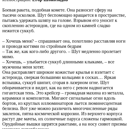
Боевая ракета, подобная комете. Она разносит сферу на
тысячи осколков. Шут беспомощно вращается в пространстве,
пытаясь удержать шляпу на голове. Взрывом его уносит к
скоплению астероидов, где на одном из камней сладко
нежится суккуб.
– Хочешь меня? – спрашивает она, похотливо расставляя ноги
и проводя когтями по стройным бедрам
– Так же, как кого-либо другого. – Шут медленно пролетает
мимо.
– Хочешь, – улыбается суккуб длинными клыками, – все
мужчины меня хотят.
Она расправляет широкие кожистые крылья и взлетает с
астероида, сверкая большими кольцами в сосках… Яркая
вспышка, суккуб шипит, сгорая в лазерном огне. Шут
оборачивается и видит, как на него с ревом надвигается
гигантская тень. Это крейсер – громадная махина из металла,
керамики и композитов. Мигают сигнальные огни вдоль
бортов, из круглых иллюминаторов льется люминесцентная
белизна. Вот уже можно различить многочисленные ряды
заклепок, пятна космической коррозии. Из верхнего корпуса
растут две мачты, их солнечные паруса сложены гармошкой.
Орудийные вышки щерятся ракетами, а на носу сияют призмы