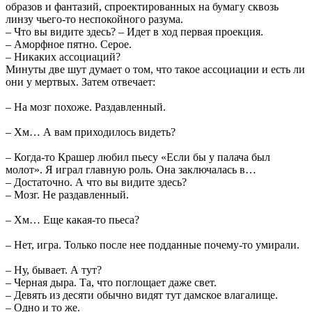
образов и фантазий, спроектированных на бумагу сквозь
линзу чьего-то неспокойного разума.
– Что вы видите здесь? – Идет в ход первая проекция.
– Аморфное пятно. Серое.
– Никаких ассоциаций?
Минуты две шут думает о том, что такое ассоциации и есть ли
они у мертвых. Затем отвечает:
– На мозг похоже. Раздавленный.
– Хм… А вам приходилось видеть?
– Когда-то Крашер любил пьесу «Если бы у палача был
молот». Я играл главную роль. Она заключалась в…
– Достаточно. А что вы видите здесь?
– Мозг. Не раздавленный.
– Хм… Еще какая-то пьеса?
– Нет, игра. Только после нее подданные почему-то умирали.
– Ну, бывает. А тут?
– Черная дыра. Та, что поглощает даже свет.
– Девять из десяти обычно видят тут дамское влагалище.
– Одно и то же.