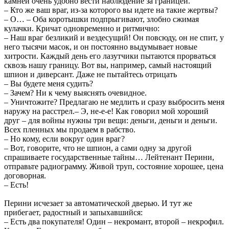
камней очень удобно вести наблюдение за границей.
– Кто же ваш враг, из-за которого вы идете на такие жертвы?
– О… – Оба коротышки подпрыгивают, злобно сжимая
кулачки. Кричат одновременно и ритмично:
– Наш враг безликий и вездесущий! Он повсюду, он не спит, у
него тысячи масок, и он постоянно выдумывает новые
хитрости. Каждый день его лазутчики пытаются прорваться
сквозь нашу границу. Вот вы, например, самый настоящий
шпион и диверсант. Даже не пытайтесь отрицать
– Вы будете меня судить?
– Зачем? Ни к чему выяснять очевидное.
– Уничтожите? Предлагаю не медлить и сразу выбросить меня
наружу на расстрел.– Э, не-е-е! Как говорил мой хороший
друг – для войны нужны три вещи: деньги, деньги и деньги.
Всех пленных мы продаем в рабство.
– Но кому, если вокруг один враг?
– Вот, говорите, что не шпион, а сами одну за другой
спрашиваете государственные тайны… Лейтенант Перини,
отправьте радиограмму. Живой труп, состояние хорошее, цена
договорная.
– Есть!
Перини исчезает за автоматической дверью. И тут же
прибегает, радостный и запыхавшийся:
– Есть два покупателя! Один – некромант, второй – некрофил.