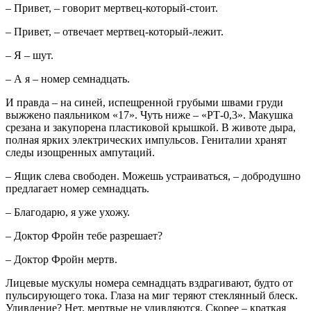
– Привет, – говорит мертвец-который-стоит.
– Привет, – отвечает мертвец-который-лежит.
– Я – шут.
– А я – номер семнадцать.
И правда – на синей, испещренной грубыми швами груди
выжжено паяльником «17». Чуть ниже – «РТ-0,3». Макушка
срезана и закупорена пластиковой крышкой. В животе дыра,
полная ярких электрических импульсов. Гениталии хранят
следы изощренных ампутаций.
– Ящик слева свободен. Можешь устраиваться, – добродушно
предлагает номер семнадцать.
– Благодарю, я уже ухожу.
– Доктор Фройн тебе разрешает?
– Доктор Фройн мертв.
Лицевые мускулы номера семнадцать вздрагивают, будто от
пульсирующего тока. Глаза на миг теряют стеклянный блеск.
Удивление? Нет, мертвые не удивляются. Скорее – краткая