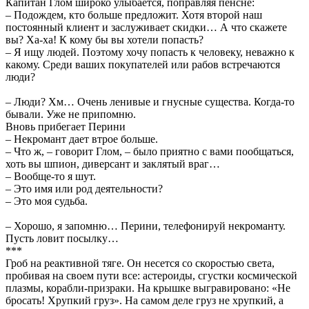
Капитан Глом широко улыбается, поправляя пенсне:
– Подождем, кто больше предложит. Хотя второй наш
постоянный клиент и заслуживает скидки… А что скажете
вы? Ха-ха! К кому бы вы хотели попасть?
– Я ищу людей. Поэтому хочу попасть к человеку, неважно к
какому. Среди ваших покупателей или рабов встречаются
люди?
– Люди? Хм… Очень ленивые и гнусные существа. Когда-то
бывали. Уже не припомню.
Вновь прибегает Перини
– Некромант дает втрое больше.
– Что ж, – говорит Глом, – было приятно с вами пообщаться,
хоть вы шпион, диверсант и заклятый враг…
– Вообще-то я шут.
– Это имя или род деятельности?
– Это моя судьба.
– Хорошо, я запомню… Перини, телефонируй некроманту.
Пусть ловит посылку…
***
Гроб на реактивной тяге. Он несется со скоростью света,
пробивая на своем пути все: астероиды, сгустки космической
плазмы, корабли-призраки. На крышке выгравировано: «Не
бросать! Хрупкий груз». На самом деле груз не хрупкий, а