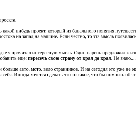
проекта.
 какой нибудь проект, который из банального понятия путешест
остока на запад на машине. Если честно, то эта мысль появилась
ездке я прочитал интересную мысль. Один парень предложил к и
добавить еще:
пересечь свою страну от края до края
. Не знаю...
больше авто, мото, вело странников. И на сегодня это уже не эк
 себя. Иногда хочется сделать что то такое, что бы помнить об э