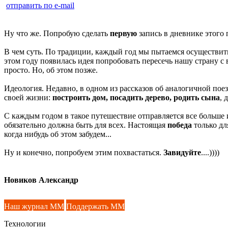
отправить по e-mail
Ну что же. Попробую сделать
первую
запись в дневнике этого 
В чем суть. По традиции, каждый год мы пытаемся осуществить
этом году появилась идея попробовать пересечь нашу страну с в
просто. Но, об этом позже.
Идеология. Недавно, в одном из рассказов об аналогичной по
своей жизни:
построить дом, посадить дерево, родить сына
, 
С каждым годом в такое путешествие отправляется все больше и 
обязательно должна быть для всех. Настоящая
победа
только для
когда нибудь об этом забудем...
Ну и конечно, попробуем этим похвастаться.
Завидуйте
....))))
Новиков Александр
Наш журнал ММ
Поддержать ММ
Технологии