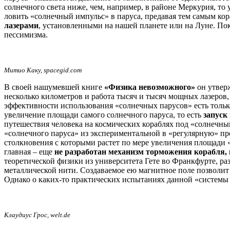
солнечного света ниже, чем, например, в районе Меркурия, то
ловить «солнечный импульс» в паруса, предавая тем самым ко
лазерами
, установленными на нашей планете или на Луне. П
пессимизма.
Митио Каку, spacegid.com
В своей нашумевшей книге
«Физика невозможного»
он утверж
несколько километров и работа тысяч и тысяч мощных лазеров,
эффективности использования «солнечных парусов» есть тольк
увеличение площади самого солнечного паруса, то есть
запуск
путешествия человека на космических кораблях под «солнечным
«солнечного паруса» из экспериментальной в «регулярную» пр
столкновения с которыми растет по мере увеличения площади «
главная – еще
не разработан механизм торможения корабля,
теоретической физики из университета Гете во Франкфурте, р
металлической нити. Создаваемое ею магнитное поле позволит 
Однако о каких-то практических испытаниях данной «системы 
Клаудиус Грос, welt.de