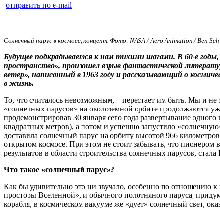
отправить по e-mail
Солнечный парус в космосе, концепт. Фото: NASA / Aero Animation / Ben Sch
Будущее подкрадывается к нам тихими шагами. В 60-е годы, 
пространство», произошел взрыв фантастической литерат
ветер», написанный в 1963 году и рассказывающий о косми
в жизнь.
То, что считалось невозможным, – перестает им быть. Мы и не
«солнечных парусов» на околоземной орбите продолжаются уже
продемонстрировав 30 января сего года развертывание одного 
квадратных метров), а потом и успешно запустило «солнечную» 
доставила солнечный парус на орбиту высотой
966 километров
открытом космосе. При этом не стоит забывать, что пионером 
результатов в области строительства солнечных парусов, стала 
Что такое «солнечный парус»?
Как бы удивительно это ни звучало, особенно по отношению к
просторы Вселенной», и обычного полотняного паруса, придума
корабля, в космическом вакууме же «дует» солнечный свет, о