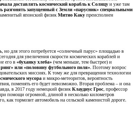
ачала доставлять космический корабль к Солнцу
и уже там
ь разгонять запущенный с Земли «парусник» специальными
 знаменитый японский физик
Митио Каку
преисполнен
ь, но для этого потребуется «солнечный парус» площадью в
сегодня для увеличения скорости космических кораблей и
ие его в
«буханку хлеба»
(чем меньше, тем быстрее) и
й ринг» или «половину футбольного поля»
. Поэтому вопрос
едовательских миссиях. К тому же для превращения технологии
осмического мусора
и микро-метеоритов, вероятность
твия, поменять его будет невозможно. Вторая проблема – и она
равда, в 2017 году немецкий физик
Клаудиус Грос
, профессор
 при помощи огромной, длиной в несколько километров
о, как тормозит автомобиль на сельской каменистой дороге.