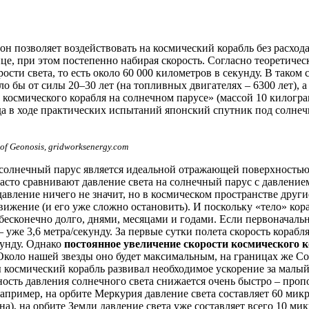
он позволяет воздействовать на космический корабль без расход
лнце, при этом постепенно набирая скорость. Согласно теоретиче
рости света, то есть около 60 000 километров в секунду. В тако
ло бы от силы 20–30 лет (на топливных двигателях – 6300 лет), 
 космического корабля на солнечном парусе» (массой
10 килогр
 года в ходе практических испытаний японский спутник под со
of Geonosis, gridworksenergy.com
о солнечный парус является идеальной отражающей поверхностью
асто сравнивают давление света на солнечный парус с давление
вление ничего не значит, но в космическом пространстве другие
вижение (и его уже сложно остановить). И поскольку «тело» кора
бесконечно долго, днями, месяцами и годами. Если первоначальн
 – уже 3,6 метра/секунду. За первые сутки полета скорость кораб
кунду. Однако
постоянное увеличение скорости космического 
 Около нашей звезды оно будет максимальным, на границах же С
тобы космический корабль развивал необходимое ускорение за мал
сть давления солнечного света снижается очень быстро – пропо
, например, на орбите Меркурия давление света составляет 60 ми
а), на орбите Земли давление света уже составляет всего 10 ми