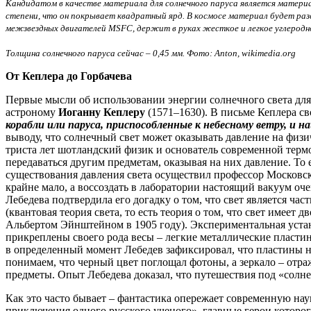
Кандидатом в качестве материала для солнечного паруса является материа
степени, что он покрывает квадратный ярд. В космосе материал будет раз
межзвездных двигателей MSFC, держит в руках жесткое и легкое углеродно
Толщина солнечного паруса сейчас – 0,45 мм. Фото: Anton, wikimedia.org
От Кеплера до Горбачева
Первые мысли об использовании энергии солнечного света дл
астроному
Иоганну Кеплеру
(1571–1630). В письме Кеплера с
корабли или паруса, приспособленные к небесному ветру, и 
выводу, что солнечный свет может оказывать давление на физич
триста лет шотландский физик и основатель современной тер
передаваться другим предметам, оказывая на них давление. То
существования давления света осуществил профессор Московс
крайне мало, а воссоздать в лаборатории настоящий вакуум оч
Лебедева подтвердила его догадку о том, что свет является ча
(квантовая теория света, то есть теория о том, что свет имее
Альбертом Эйнштейном в 1905 году). Экспериментальная устано
прикреплены своего рода весы – легкие металлические пластин
в определенный момент Лебедев зафиксировал, что пластины н
понимаем, что черный цвет поглощал фотоны, а зеркало – отра
предметы. Опыт Лебедева доказал, что путешествия под «солн
Как это часто бывает – фантастика опережает современную нау
приключения одного русского ученого», главные герои котор