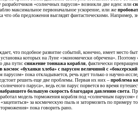
 у разработчиков «солнечных парусов» возникли две идеи: или
сн
раблю максимальное первоначальное ускорение, или же
пробоват
ока что оба предложения выглядят фантастическими. Например,
дает, что подобное развитие событий, конечно, имеет место быт
 установка которых на Луне «экономически обречена». Поэтому 
о два пути:
снижение тоннажа корабля
, фактически превращен
 в космос «буханки хлеба» с парусом величиной с «боксерски
 парусом» пока откладывается, речь идет только о научно-иссл
едстоит решить еще две проблемы. Первая их них –
проблема к
солнечного паруса», ведь если парус порвется во время путешес
 набравшего большую скорость благодаря давлению света
. П
азработал модель торможения корабля под «солнечным парусом»
«зацепиться» за космическую пыль и затормозить по примеру тог
торможения» пока говорить рано.