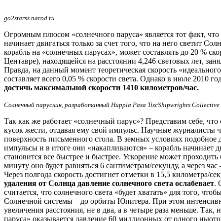
go2starss.narod.ru
Огромным плюсом «солнечного паруса» является тот факт, что 
начинает двигаться только за счет того, что на него светит Со
корабль на «солнечных парусах», может составлять до 20 % ско
Центавре), находящейся на расстоянии 4,246 световых лет, заня
Правда, на данный момент теоретическая скорость «идеального
составляет всего 0,05 % скорости света. Однако в июле 2010
достичь максимальной скорости 1410 километров/час.
Солнечный парусник, разработанный Huppla Pasa TiscShipwrights Collective
Так как же работает «солнечный парус»? Представим себе, чт
кусок жести, отдавая ему свой импульс. Научные журналисты ч
поверхность письменного стола. В земных условиях подобное да
импульсы и в итоге они «накапливаются» – корабль начинает д
становится все быстрее и быстрее. Ускорение может проходить 
минуту оно будет равняться 6 сантиметрам/секунду, а через час
Через полгода скорость достигнет отметки в 15,5 километра/се
удаления от Солнца давление солнечного света ослабевает
.
считается, что солнечного света «будет хватать» для того, ч
Солнечной системы – до орбиты Юпитера. При этом интенсивно
увеличения расстояния, не в два, а в четыре раза меньше. Так
паруса» оказывается давление 60 миллионных от одного ньютон