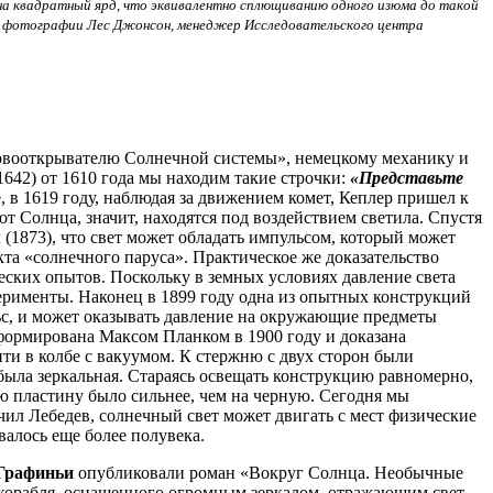
 на квадратный ярд, что эквивалентно сплющиванию одного изюма до такой
той фотографии Лес Джонсон, менеджер Исследовательского центра
ервооткрывателю Солнечной системы», немецкому механику и
642) от 1610 года мы находим такие строчки:
«Представьте
е, в 1619 году, наблюдая за движением комет, Кеплер пришел к
т Солнца, значит, находятся под воздействием светила. Спустя
 (1873), что свет может обладать импульсом, который может
кта «солнечного паруса». Практическое же доказательство
еских опытов. Поскольку в земных условиях давление света
перименты. Наконец в 1899 году одна из опытных конструкций
ульс, и может оказывать давление на окружающие предметы
 сформирована Максом Планком в 1900 году и доказана
ти в колбе с вакуумом. К стержню с двух сторон были
 была зеркальная. Стараясь освещать конструкцию равномерно,
ю пластину было сильнее, чем на черную. Сегодня мы
чил Лебедев, солнечный свет может двигать с мест физические
алось еще более полувека.
Графиньи
опубликовали роман «Вокруг Солнца. Необычные
 корабля, оснащенного огромным зеркалом, отражающим свет