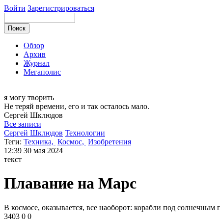
Войти
Зарегистрироваться
Обзор
Архив
Журнал
Мегаполис
я могу
творить
Не теряй времени, его и так осталось мало.
Сергей
Шклюдов
Все записи
Сергей Шклюдов
Технологии
Теги:
Техника,
Космос,
Изобретения
12:39
30 мая 2024
текст
Плавание на Марс
В космосе, оказывается, все наоборот: корабли под солнечным п
3403
0
0