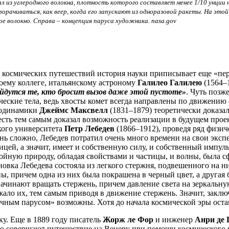
л из углеродного волокна, плотность которого составляет менее 1/10 унции
ворачиваться, как веер, когда его запускают из одноразовой ракеты. На э
е волокно. Справа – концепция паруса художника. nasa.gov
я космических путешествий история науки приписывает еще «п
воему коллеге, итальянскому астроному
Галилео Галилею
(1564–1
найдутся те, кто бросит вызов даже этой пустоте»
. Чуть позж
еские тела, ведь хвосты комет всегда направлены по движению о
модинамики
Джеймс Максвелл
(1831–1879) теоретически доказал
 есть тем самым доказал возможность реализации в будущем прое
кого университета
Петр Лебедев
(1866–1912), проведя ряд физич
ень сложно, Лебедев потратил очень много времени на свои экс
стицей, а значит, имеет и собственную силу, и собственный имп
т двойную природу, обладая свойствами и частицы, и волны, была
вка Лебедева состояла из легкого стержня, подвешенного на ни
ы, причем одна из них была покрашена в черный цвет, а другая
ачинают вращать стержень, причем давление света на зеркальну
жало их, тем самым приводя в движение стержень. Значит, заклю
ечным парусом» возможны. Хотя до начала космической эры остав
ку. Еще в 1889 году писатель
Жорж ле Фор
и инженер
Анри де 
ого совершают путешествие на Венеру при помощи космического