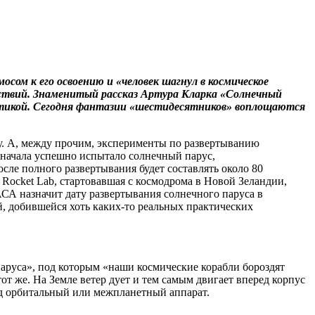
осом к его освоению и «человек шагнул в космическое
ствий. Знаменитый рассказ Артура Кларка «Солнечный
астикой. Сегодня фантазии «шестидесятников» воплощаются
ху. А, между прочим, эксперименты по развертыванию
сначала успешно испытало солнечный парус,
сле полного развертывания будет составлять около 80
 Rocket Lab, стартовавшая с космодрома в Новой Зеландии,
АСА назначит дату развертывания солнечного паруса в
й, добившейся хоть каких-то реальных практических
паруса», под которым «наши космические корабли бороздят
т же. На Земле ветер дует и тем самым двигает вперед корпус
ед орбитальный или межпланетный аппарат.