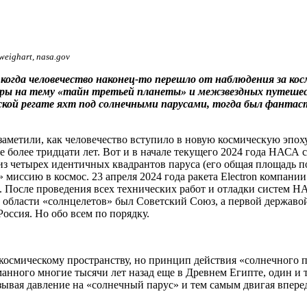
weighart, nasa.gov
когда человечество наконец-то перешло от наблюдения за косм
уры на тему «тайн третьей планеты» и межзвездных путеше
ческой регате яхт под солнечными парусами, тогда был фант
 заметили, как человечество вступило в новую космическую эпо
 более тридцати лет. Вот и в начале текущего 2024 года НАСА 
из четырех идентичных квадрантов паруса (его общая площадь по
миссию в космос. 23 апреля 2024 года ракета Electron компании
. После проведения всех технических работ и отладки систем Н
в области «солнцелетов» был Советский Союз, а первой державо
Россия. Но обо всем по порядку.
 космическому пространству, но принцип действия «солнечного 
нного многие тысячи лет назад еще в Древнем Египте, один и то
казывая давление на «солнечный парус» и тем самым двигая впер