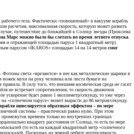
а рабочего тела. Фактически «повешенный» в вакууме корабль
ским расчетам, максимальная скорость, которую может развить
м случае, путешествие до ближайшей к Солнцу звезды (Проксима
а
на Марс можно было бы слетать во время летнего отпуска
.
амм
и отражающей площадью паруса 1 квадратный метр)
лнечным парусом «IKAROS» площадью 14 на
14 метров
смог
. Фотоны света «врезаются» в нее как металлические шарики в
м ножек мухи на руку человека или листа бумаги на
 правила. В силу того, что внешняя космическая среда не гасит
бля не встречает сопротивления, то скорость движения
ое ускорение будет равно 1 миллиметр/секунду, то уже через
ля на «солнечном парусе» может вырасти до 86 метров/секунду.
корабля нивелируется обратным эффектом – по мере
олнечной системы – практически равно нулю. При этом
ый промежуток времени только во внутренних границах
рционально квадрату расстояния от Солнца, то есть по мере
кропаскалей (то есть на каждый квадратный метр «солнечного
кропаскалей. Поскольку на земной орбите интенсивность