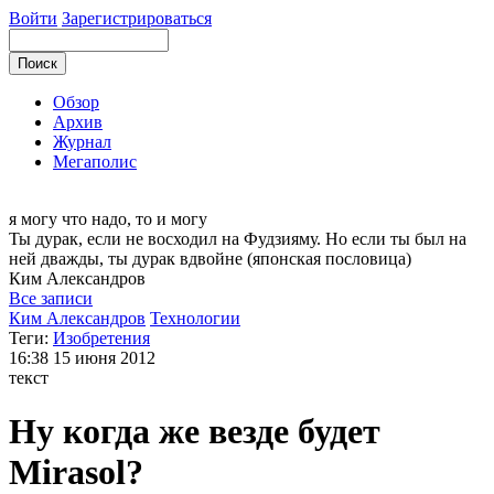
Войти
Зарегистрироваться
Обзор
Архив
Журнал
Мегаполис
я могу
что надо, то и могу
Ты дурак, если не восходил на Фудзияму. Но если ты был на
ней дважды, ты дурак вдвойне (японская пословица)
Ким
Александров
Все записи
Ким Александров
Технологии
Теги:
Изобретения
16:38
15 июня 2012
текст
Ну когда же везде будет
Mirasol?