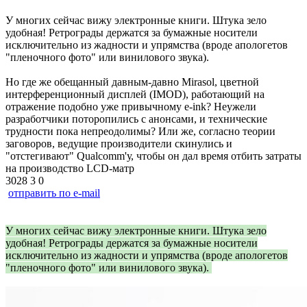
У многих сейчас вижу электронные книги. Штука зело
удобная! Ретрограды держатся за бумажные носители
исключительно из жадности и упрямства (вроде апологетов
"пленочного фото" или винилового звука).
Но где же обещанный давным-давно Mirasol, цветной
интерференционный дисплей (IMOD), работающий на
отражение подобно уже привычному e-ink? Неужели
разработчики поторопились с анонсами, и технические
трудности пока непреодолимы? Или же, согласно теории
заговоров, ведущие производители скинулись и
"отстегивают" Qualcomm'у, чтобы он дал время отбить затраты
на производство LCD-матр
3028
3
0
отправить по e-mail
У многих сейчас вижу электронные книги. Штука зело
удобная! Ретрограды держатся за бумажные носители
исключительно из жадности и упрямства (вроде апологетов
"пленочного фото" или винилового звука).