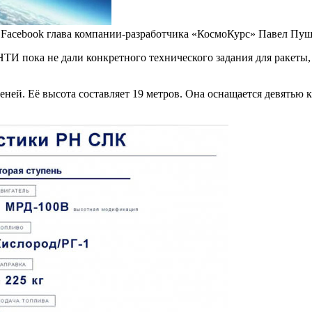
в Facebook глава компании-разработчика «КосмоКурс» Павел Пу
И пока не дали конкретного технического задания для ракеты,
упеней. Её высота составляет 19 метров. Она оснащается девять