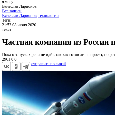
я могу
Вячеслав
Ларионов
Все записи
Вячеслав Ларионов
Технологии
Теги:
21:53
08 июня 2020
текст
Частная компания из России 
Пока о запусках речи не идёт, так как готов лишь проект, но
2961
0
0
отправить по e-mail