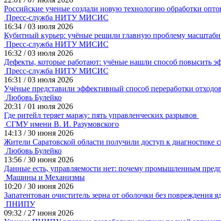
Российские ученые создали новую технологию обработки опто
Пресс-служба НИТУ МИСИС
16:34
/
03 июля 2026
Кубитный курьер: учёные решили главную проблему масштаби
Пресс-служба НИТУ МИСИС
16:32
/
03 июля 2026
Дефекты, которые работают: учёные нашли способ повысить 
Пресс-служба НИТУ МИСИС
16:31
/
03 июля 2026
Учёные представили эффективный способ переработки отходо
Любовь Булейко
20:31
/
01 июля 2026
Где ритейл теряет маржу: пять управленческих разрывов
СГМУ имени В. И. Разумовского
14:13
/
30 июня 2026
Жители Саратовской области получили доступ к диагностике 
Любовь Булейко
13:56
/
30 июня 2026
Данные есть, управляемости нет: почему промышленным пред
Машины и Механизмы
10:20
/
30 июня 2026
Запатентован очиститель зерна от оболочки без повреждения я
ПНИПУ
09:32
/
27 июня 2026