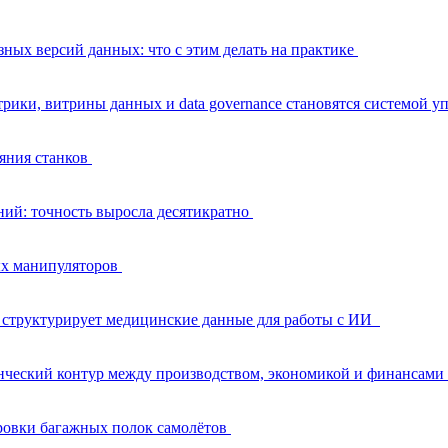
зных версий данных: что с этим делать на практике
трики, витрины данных и data governance становятся системой 
яния станков
й: точность выросла десятикратно
ых манипуляторов
 структурирует медицинские данные для работы с ИИ
ческий контур между производством, экономикой и финансами
ровки багажных полок самолётов