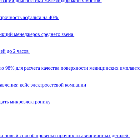
изации диагностики железнодорожных мостов
рочность асфальта на 40%
ункций менеджеров среднего звена
ней до 2 часов
ью 98% для расчета качества поверхности медицинских имплант
авления: кейс электросетевой компании
одить микроэлектронику
и новый способ проверки прочности авиационных деталей