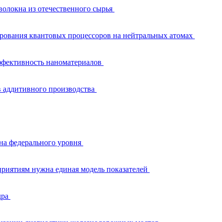
волокна из отечественного сырья
рования квантовых процессоров на нейтральных атомах
эффективность наноматериалов
в аддитивного производства
сна федерального уровня
приятиям нужна единая модель показателей
дра