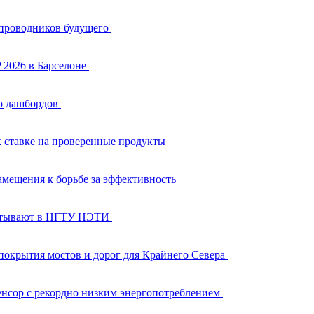
 проводников будущего
 2026 в Барселоне
ло дашбордов
к ставке на проверенные продукты
амещения к борьбе за эффективность
батывают в НГТУ НЭТИ
покрытия мостов и дорог для Крайнего Севера
енсор с рекордно низким энергопотреблением