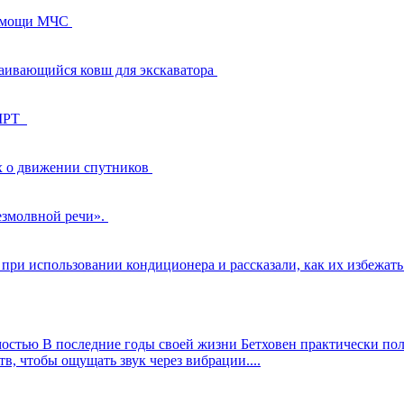
помощи МЧС
раивающийся ковш для экскаватора
 МРТ
х о движении спутников
езмолвной речи».
при использовании кондиционера и рассказали, как их избежат
мостью
В последние годы своей жизни Бетховен практически по
в, чтобы ощущать звук через вибрации....