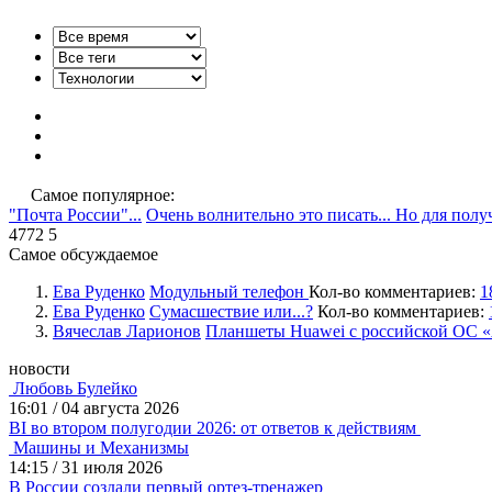
Самое популярное:
"Почта России"...
Очень волнительно это писать... Но для пол
4772
5
Самое обсуждаемое
Ева Руденко
Модульный телефон
Кол-во комментариев:
1
Ева Руденко
Сумасшествие или...?
Кол-во комментариев:
Вячеслав Ларионов
Планшеты Huawei с российской ОС «А
новости
Любовь Булейко
16:01
/
04 августа 2026
BI во втором полугодии 2026: от ответов к действиям
Машины и Механизмы
14:15
/
31 июля 2026
В России создали первый ортез-тренажер