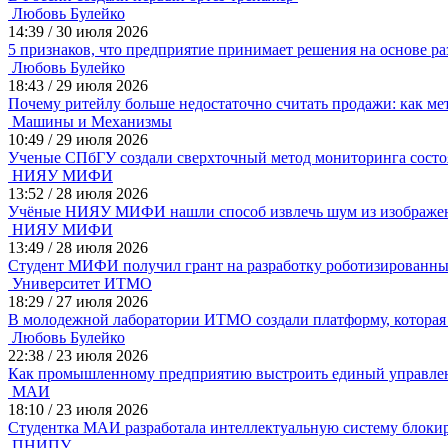
Любовь Булейко
14:39
/
30 июля 2026
5 признаков, что предприятие принимает решения на основе ра
Любовь Булейко
18:43
/
29 июля 2026
Почему ритейлу больше недостаточно считать продажи: как ме
Машины и Механизмы
10:49
/
29 июля 2026
Ученые СПбГУ создали сверхточный метод мониторинга состо
НИЯУ МИФИ
13:52
/
28 июля 2026
Учëные НИЯУ МИФИ нашли способ извлечь шум из изображени
НИЯУ МИФИ
13:49
/
28 июля 2026
Студент МИФИ получил грант на разработку роботизированн
Университет ИТМО
18:29
/
27 июля 2026
В молодежной лаборатории ИТМО создали платформу, которая
Любовь Булейко
22:38
/
23 июля 2026
Как промышленному предприятию выстроить единый управлен
МАИ
18:10
/
23 июля 2026
Студентка МАИ разработала интеллектуальную систему блоки
ПНИПУ