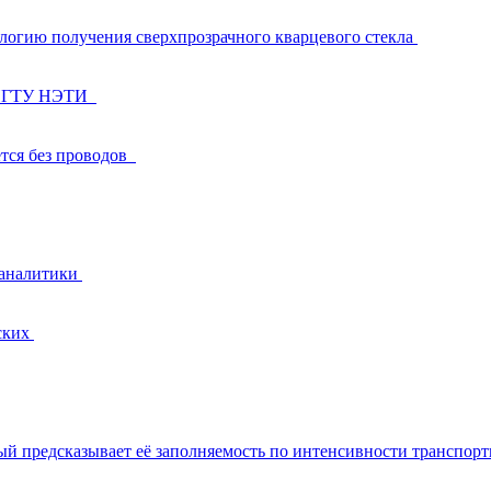
логию получения сверхпрозрачного кварцевого стекла
в НГТУ НЭТИ
ется без проводов
 аналитики
ских
 предсказывает её заполняемость по интенсивности транспорт