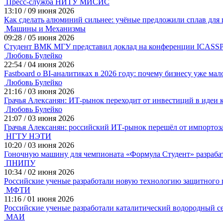
Пресс-служба НИТУ МИСИС
13:10
/
09 июня 2026
Как сделать алюминий сильнее: учёные предложили сплав для
Машины и Механизмы
09:28
/
05 июня 2026
Студент ВМК МГУ представил доклад на конференции ICASSP
Любовь Булейко
22:54
/
04 июня 2026
Fastboard о BI-аналитиках в 2026 году: почему бизнесу уже ма
Любовь Булейко
21:16
/
03 июня 2026
Грачья Алексанян: ИТ-рынок переходит от инвестиций в идеи 
Любовь Булейко
21:07
/
03 июня 2026
Грачья Алексанян: российский ИТ-рынок перешёл от импортоз
НГТУ НЭТИ
10:20
/
03 июня 2026
Гоночную машину для чемпионата «Формула Студент» разра
ПНИПУ
10:34
/
02 июня 2026
Российские ученые разработали новую технологию защитного 
МФТИ
11:16
/
01 июня 2026
Российские ученые разработали каталитический водородный с
МАИ