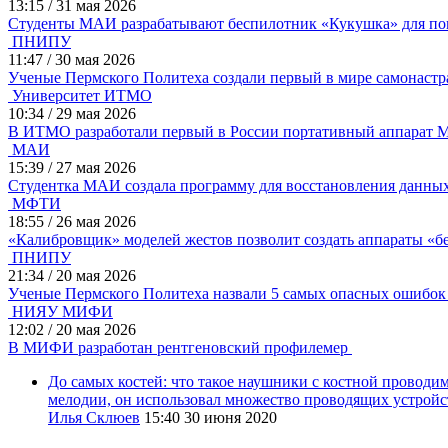
13:15
/
31 мая 2026
Студенты МАИ разрабатывают беспилотник «Кукушка» для 
ПНИПУ
11:47
/
30 мая 2026
Ученые Пермского Политеха создали первый в мире самонаст
Университет ИТМО
10:34
/
29 мая 2026
В ИТМО разработали первый в России портативный аппарат
МАИ
15:39
/
27 мая 2026
Студентка МАИ создала программу для восстановления данны
МФТИ
18:55
/
26 мая 2026
«Калибровщик» моделей жестов позволит создать аппараты «б
ПНИПУ
21:34
/
20 мая 2026
Ученые Пермского Политеха назвали 5 самых опасных ошибок 
НИЯУ МИФИ
12:02
/
20 мая 2026
В МИФИ разработан рентгеновский профилемер
До самых костей: что такое наушники с костной проводи
мелодии, он использовал множество проводящих устройст
Илья Склюев
15:40
30 июня 2020