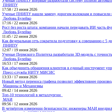
Ученые ПНИПУ впервые разработали систему полной автомат
ПНИПУ
17:58
/
23 июня 2026
Ученые ПНИПУ нашли замену дорогим волокнам и повысили п
Любовь Булейко
17:16
/
22 июня 2026
Рост без роста штата: компании начали передавать ИИ часть ф
Любовь Булейко
11:45
/
22 июня 2026
Как федеральная сеть сократила подготовку к совещанию с 5 д
ПНИПУ
12:07
/
19 июня 2026
Ученые Пермского Политеха разработали 3D-модель с точност
Любовь Булейко
16:53
/
17 июня 2026
Как объединить обращения клиентов в единый инструмент упр
Пресс-служба НИТУ МИСИС
13:33
/
17 июня 2026
Новый метод переноса графена позволит эффективнее произв
Машины и Механизмы
09:42
/
14 июня 2026
Топ-10 технологий в металлургии
МАИ
09:56
/
12 июня 2026
В четвёртом измерении безопасности: инженеры МАИ внедрил